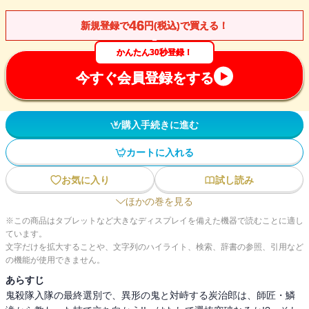
46
新規登録で
円(税込)で買える！
かんたん30秒登録！
今すぐ会員登録をする
購入手続きに進む
カートに入れる
お気に入り
試し読み
ほかの巻を見る
※この商品はタブレットなど大きなディスプレイを備えた機器で読むことに適し
ています。
文字だけを拡大することや、文字列のハイライト、検索、辞書の参照、引用など
の機能が使用できません。
あらすじ
鬼殺隊入隊の最終選別で、異形の鬼と対峙する炭治郎は、師匠・鱗