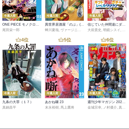
今週入荷
今週入荷
今週入荷
ONE PIECE モノクロ版 115
異世界居酒屋「のぶ」(22)
信じていた仲間達にダンジョン奥地で殺されかけたがギフト『無限ガチャ』でレベル９９９９の仲間達を手に入れて元パーティーメンバーと世界に復讐＆『ざまぁ！』します！（２３）
尾田栄一郎
蝉川夏哉
,
ヴァージニア二等兵
大前貴史
,
転
,
明鏡シスイ
,
ｔｅ
4
位
5
位
6
位
今週入荷
今週入荷
今週入荷
九条の大罪（１７）
あかね噺 23
週刊少年マガジン 2026年36・37号[2026年8月5日発売]
真鍋昌平
末永裕樹
,
馬上鷹将
金城宗幸
,
ノ村優介
,
真島ヒロ