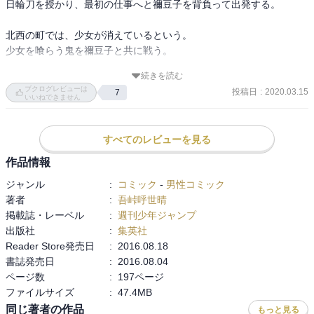
日輪刀を授かり、最初の仕事へと禰豆子を背負って出発する。

北西の町では、少女が消えているという。

少女を喰らう鬼を禰豆子と共に戦う。

続きを読む
人を鬼に出来る鬼はたった一体。

ブクログレビューは
投稿日
:
2020.03.15
7
千年以上前、一番最初に鬼となった者、それが「鬼舞辻無惨」。

いいねできません
東京の浅草で、炭治郎は鬼舞辻無惨と出会う。

すべてのレビューを見る
無惨が通行人を鬼に変えてしまったため、炭治郎は無惨を追うこと
が出来なかった。

作品情報
ジャンル
:
コミック
-
男性コミック
その時、炭治郎を助けてくれる鬼と出会う。

著者
:
吾峠呼世晴
医者の珠世、そしてその医者が鬼に変えた愈史郎。

掲載誌・レーベル
:
週刊少年ジャンプ
鬼舞辻無惨しか人を鬼に出来ないはずが、この医者はたった一人だ
出版社
:
集英社
け鬼にすることに成功している。

Reader Store発売日
:
2016.08.18
書誌発売日
:
2016.08.04
鬼舞辻無惨の放った追ってに、炭治郎、禰豆子、

ページ数
:
197ページ
珠世、愈史郎で挑む。

ファイルサイズ
:
47.4MB
同じ著者の作品
もっと見る