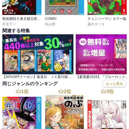
呪術廻戦 0 東京都立呪術高等専門学校
COWA!
チェンソーマン カラー版
芥見下々
鳥山明
藤本タツキ
関連する特集
【30%OFFクーポン】集英社 ＪＣ新刊発売記念 440冊以上対象
同じジャンルのランキング
もっと見る
1
位
2
位
3
位