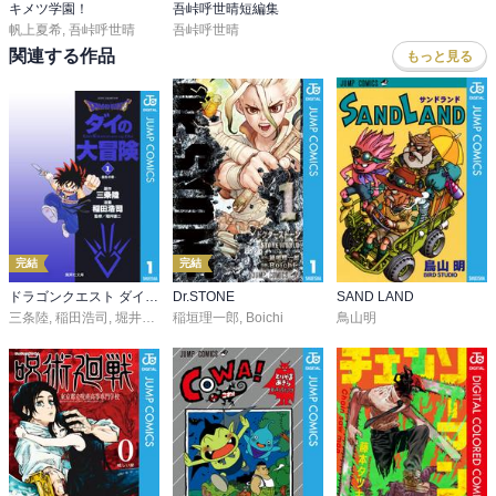
キメツ学園！
吾峠呼世晴短編集
帆上夏希
,
吾峠呼世晴
吾峠呼世晴
関連する作品
もっと見る
完結
完結
ドラゴンクエスト ダイの大冒険
Dr.STONE
SAND LAND
三条陸
,
稲田浩司
,
堀井雄二
稲垣理一郎
,
Boichi
鳥山明