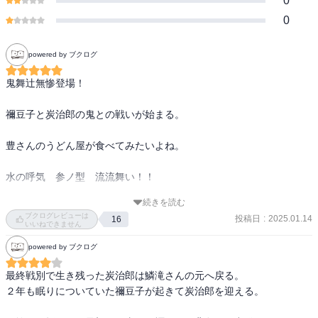
0
0
powered by ブクログ
鬼舞辻無惨登場！

禰豆子と炭治郎の鬼との戦いが始まる。

豊さんのうどん屋が食べてみたいよね。

水の呼気　参ノ型　流流舞い！！

続きを読む
ぜひ〜
ブクログレビューは
投稿日
:
2025.01.14
16
いいねできません
powered by ブクログ
最終戦別で生き残った炭治郎は鱗滝さんの元へ戻る。

２年も眠りについていた禰豆子が起きて炭治郎を迎える。
