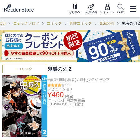
はじめて
会員登録
サインイン
検索
総合)
コミックフロア
コミック
男性コミック
鬼滅の刃
鬼滅の刃 2
鬼滅の刃 2
コミック
吾峠呼世晴(著者)
/
週刊少年ジャンプ
(
55
)
レビューを書く
¥
460
(税込)
クーポン利用対象商品
2016年08月18日
配信