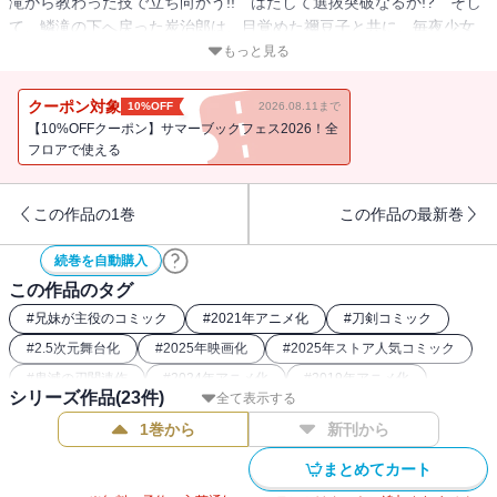
滝から教わった技で立ち向かう!! はたして選抜突破なるか!? そし
て、鱗滝の下へ戻った炭治郎は、目覚めた禰豆子と共に、毎夜少女
が消えているという町へ向かい…!?
もっと見る
クーポン対象
10%OFF
2026.08.11まで
【10%OFFクーポン】サマーブックフェス2026！全
フロアで使える
この作品の1巻
この作品の最新巻
続巻を自動購入
この作品のタグ
#
兄妹が主役のコミック
#
2021年アニメ化
#
刀剣コミック
#
2.5次元舞台化
#
2025年映画化
#
2025年ストア人気コミック
#
鬼滅の刃関連作
#
2024年アニメ化
#
2019年アニメ化
シリーズ作品(
23
件)
全て表示する
#
ダークファンタジー漫画
#
2023年アニメ化
1巻から
新刊から
#
大正浪漫コミック
#
鬼コミック
#
2020年映画化
#
和風ファンタジー漫画
まとめてカート