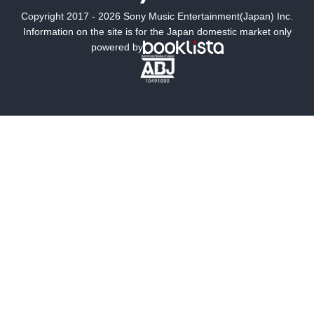
Copyright 2017 - 2026 Sony Music Entertainment(Japan) Inc.
ミステリー
SF
Information on the site is for the Japan domestic market only
powered by
歴史・時代小説
文学
雑誌
グラビア写真集
ボーイズラブ
ティーンズラブ
人文・思想・歴史
社会・政治・法律
ビジネス・経済
サイエンス・テクノロジー
コンピュータ・情報
くらし・家庭
料理・酒
ファッション・美容・ダイエット
ホビー&カルチャー
スポーツ・アウトドア