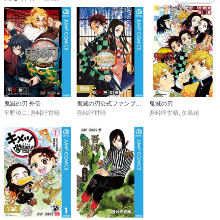
この２巻で、炭治郎が追うべき相手が登場。

そして、珠世、愈史郎と重要なキャラも登場する。

禰豆子も鬼になった今、必ずしも守られるだけの存在ではなく、鬼
と戦う。

可愛いのにカッコイイ！！
完結
鬼滅の刃 外伝
鬼滅の刃公式ファンブック 鬼殺隊見聞録
鬼滅の刃
平野稜二
,
吾峠呼世晴
吾峠呼世晴
吾峠呼世晴
,
矢島綾
完結