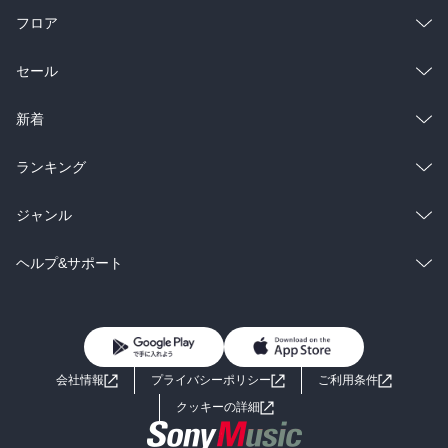
フロア
総合
コミック
セール
ラノベ
小説
総合
コミック
新着
雑誌・グラビア
ビジネス・実用
ラノベ
小説
総合
コミック
ランキング
BL・TL
雑誌・グラビア
ビジネス・実用
ラノベ
小説
総合
コミック
ジャンル
BL・TL
雑誌・グラビア
ビジネス・実用
ラノベ
小説
コミック
男性コミック
ヘルプ&サポート
BL・TL
雑誌・グラビア
ビジネス・実用
女性コミック
コミック誌
初めての方へ
ヘルプ
BL・TL
ライトノベル
男子向けラノベ
よくあるご質問
お問い合わせ
会社情報
プライバシーポリシー
ご利用条件
女子向けラノベ
小説
利用規約
クッキーの詳細
国内小説
海外小説