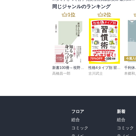
マッカーサーが原爆を使って中国との戦争
同じジャンルのランキング
ね。トルーマンはまともな判断をしてくれ
1
位
2
位
70%OFF
今週入
新書100冊～視野を広げる読書～
性格4タイプ別 習慣術
千利休
高橋昌一郎
古川武士
本郷和
フロア
新着
総合
総合
コミック
コミック
ラノベ
ラノベ