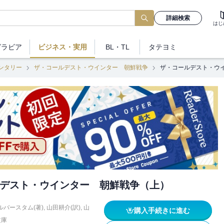
詳細検索
はじ
グラビア
ビジネス
・実用
BL・TL
タテヨミ
ンタリー
ザ・コールデスト・ウインター 朝鮮戦争
ザ・コールデスト・ウ
デスト・ウインター 朝鮮戦争（上）
バースタム(著)
,
山田耕介(訳)
,
山
購入手続きに進む
文庫