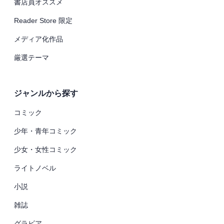
書店員オススメ
Reader Store 限定
メディア化作品
厳選テーマ
ジャンルから探す
コミック
少年・青年コミック
少女・女性コミック
ライトノベル
小説
雑誌
グラビア