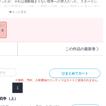
だったが、それは過酷極まりない戦争への突入だった。スターリン、
東―時の指導者たちが抱いた野望と誤算、彼らに翻弄され凍土に消え
、あの戦争の全貌に迫る。【目次】第１部 雲山の警告第２部 暗い
もっと見る
トン、参戦へ第４部 欧州優先か、アジア優先か第５部 詰めの一手
ーサーが流れをかえる?仁川上陸第７部 三十八度線の北へ
11まで
！全
この作品の最新巻
から
まとめてカート
※無料、予約、入荷通知のコンテンツはカートに追加されません。
1
戦争（上）