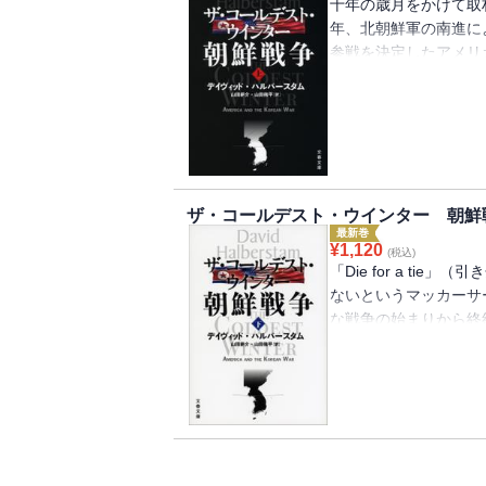
十年の歳月をかけて取
年、北朝鮮軍の南進に
参戦を決定したアメリ
の突入だった。スター
ー、毛沢東―時の指導
れ凍土に消えた兵士た
争の全貌に迫る。【目
日々?北朝鮮人民軍が
欧州優先か、アジア優
ザ・コールデスト・ウインター 朝鮮
軍、釜山へ第６部 マ
最新巻
部 三十八度線の北へ
¥
1,120
(税込)
「Die for a ti
ないというマッカーサ
な戦争の始まりから終
のインタビューで詳述
る。ハルバースタムが
品にして最高傑作。【
第８部 中国の参戦第
ネル、原州、砥平里第
部 結末エピローグ 