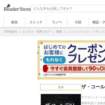
総合
コミック
ラノベ
小説
雑誌・
TOP(総合)
ビジネス・実用フロア
教養
ノンフィクション・ドキュメ
ザ・コール
教養
デイヴィッド・ハル
田侑平(訳)
/
文春