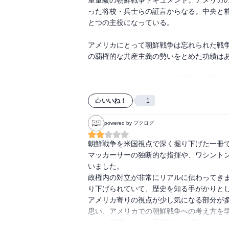
った将校・兵士らの証言からなる。中央と
とつの主役になっている。

アメリカにとって朝鮮戦争は忘れられた戦
の覇権的な共産主義の勢いをとめた功績はあ
アメリカ国内政治との絡みで言えば、蒋介
ても中共軍に奪われるだけの頼りない連中
カが中共との戦争に入るよう後押ししてい
いいね！
1
のを覚えていた。しかし、結局のところマ
た。→「タイム」誌などのメディアも大立
powered by ブクログ
著者としては21世紀初頭のアメリカ政治に
朝鮮戦争を米国視点で深く掘り下げた一冊で
マッカーサーの独断的な指揮や、ワシント
中・朝・ロの微妙な駆け引き。中国はこの
いました。

東の独裁強化となり、後の文革の伏線とな
政権内の対立が非常にリアルに伝わってき
ターリンは漁夫の利というか、けしかけるだ
り下げられていて、歴史を知る手がかりとし
アメリカ寄りの視点が少し気になる部分が
マッカーサーはフィリピンで日本をなめ、
思い、アメリカでの朝鮮戦争への考え方を学
あった。そもそも人種差別的、敵をリスペ
米中の緊張や当時の国際情勢を理解すること
浮き沈みが激しく、バターン・ギャングの