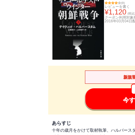
(
9
)
レビューを書く
¥
1,120
(税込
クーポン利用対象
2016年03月04日
新規
今す
あらすじ
十年の歳月をかけて取材執筆、ハルバースタ