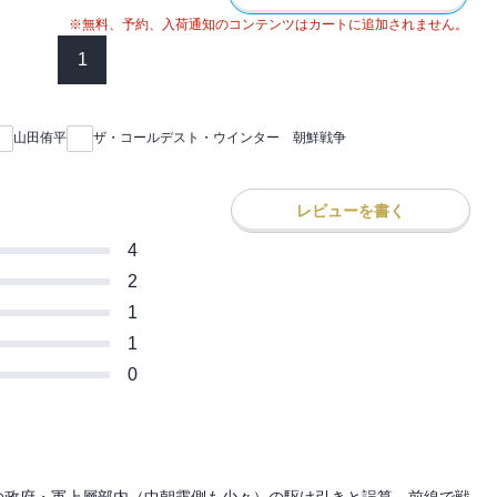
※無料、予約、入荷通知のコンテンツはカートに追加されません。
1
山田侑平
ザ・コールデスト・ウインター 朝鮮戦争
レビューを書く
4
2
1
1
0
の政府・軍上層部内（中朝露側も少々）の駆け引きと誤算、前線で戦