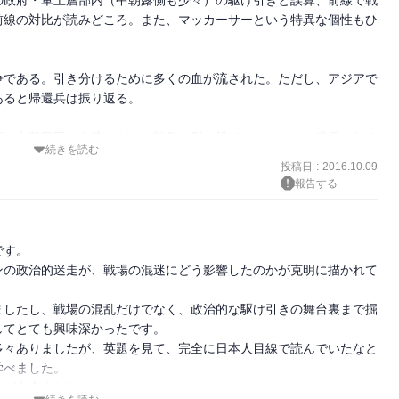
前線の対比が読みどころ。また、マッカーサーという特異な個性もひ
争である。引き分けるために多くの血が流された。ただし、アジアで
ると帰還兵は振り返る。

石の中華民国（台湾）がこの戦争に影を投げかけていた。武器を与え
続きを読む
。しかし米国内では共和党に巧みなロビイングで食い込んで、アメリ
投稿日
:
2016.10.09
た。トルーマンや国務長官のアチソンらはこうした動きに苦々しいも
報告する
ッカーシズムがおおいに吹き荒れてアメリカの外交・軍事を束縛し
者がマッカーシズムを応援しており、エルロイの小説を思い出した。
擬する思いもあったろう。

す。

ンの政治的迷走が、戦場の混迷にどう影響したのかが克明に描かれて
戦争で自らの力を証明しようとして成功した。ただ皮肉なことに毛沢
ったとも言える。北朝鮮は、金日成のいい加減さばかりが目立つ。ス
ましたし、戦場の混乱だけでなく、政治的な駆け引きの舞台裏まで掘
けで少なくとも損をしなかった。

てとても興味深かったです。

多々ありましたが、英題を見て、完全に日本人目線で読んでいたなと
朝鮮戦争開戦時には北朝鮮をなめ、鴨緑江では中国をなめて痛い目に
べました。

クトすることを知らぬままだった。とにかく外聞にこだわり、気分の
が出来ました。

ような取り巻きを侍らせて意にそぐわね情報には耳を傾けなかった。