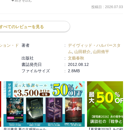
続きを読む
はなかった。

投稿日
:
2026.07.03
を引き下げての朝鮮戦争ということで、相当調子に乗っていたなとい
した。
。タカ派であることは同じだが、敵をリスペクトし、現場重視であっ
すべてのレビューを見る
され訓練も行き届かず骨抜き状態になっていた。緒戦は、数に勝り規
わなかった。釜山橋頭堡まで後退して援軍が到着し戦線を整えるとと
ション・ド
著者
:
デイヴィッド・ハルバースタ
最初は偵察というとトラックに乗って道路を走っていったのが、道々
ム
,
山田耕介
,
山田侑平
出版社
:
文藝春秋
書誌発売日
:
2012.08.12
動力をそぎ、中国軍には待ち伏せのチャンスを提供した。

ファイルサイズ
:
2.8MB
伏せで大々的な勝利を収めた。数量的にも圧倒的に優勢だったし、国
とも出来た。しかし、国連軍に大ダメージを与えつつも一方で多くの
整備や制空権を持っていないことに由来する弱点があった。

たが、国連軍側は陣地をしっかり固めて火力を集中し、空から補給を
る。中国軍は大損害を出した。中国軍はさらに南に進むに連れて補給
に。

早川書房 夏の大感謝セール