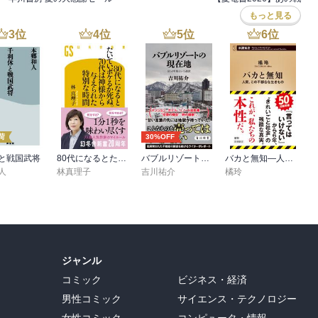
になれば、より無防備な日本も巻き込まれるって懸念があったのだ
もっと見る
た。
3
位
4
位
5
位
6
位
荷
30%OFF
と戦国武将
80代になるとたいていボケるか死ぬ。70代は神様から与えられた特別な時間
バブルリゾートの現在地 区分所有という迷宮
バカと無知―人間、この不都合な生きもの―（新潮新書）
人
林真理子
吉川祐介
橘玲
ジャンル
コミック
ビジネス・経済
男性コミック
サイエンス・テクノロジー
女性コミック
コンピュータ・情報