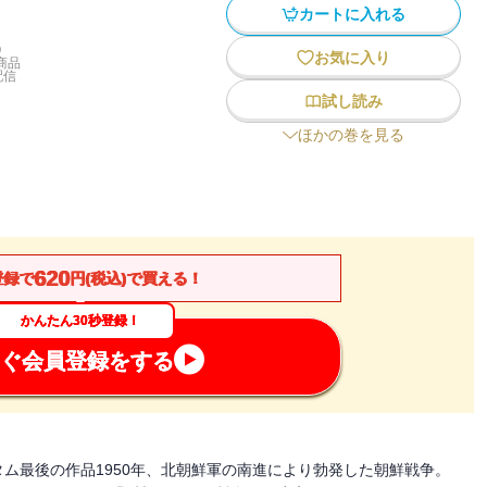
カートに入れる
)
お気に入り
商品
配信
試し読み
ほかの巻を見る
620
登録で
円(税込)で買える！
かんたん30秒登録！
ぐ会員登録をする
ム最後の作品1950年、北朝鮮軍の南進により勃発した朝鮮戦争。