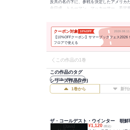
反共の名の下に、参戦を決定したアメリカ
金日成、トルーマン、マッカーサー、毛沢
た兵士たちの血の肉声・・・その全てから
日々?北朝鮮人民軍が南進第３部 ワシン
になるか?北朝鮮軍、釜山へ第６部 マッカ
クーポン対象
10%OFF
2026.08.
【10%OFFクーポン】サマーブックフェス2026
フロアで使える
この作品の1巻
この作品のタグ
#
戦争に関する本
シリーズ作品(
2
件)
1巻から
新刊
ザ・コールデスト・ウインター 朝鮮
¥
1,120
(税込)