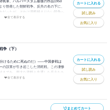
材執筆、ハルバースタム最後の作品1950
カートに入れる
より勃発した朝鮮戦争。反共の名の下に、
カだったが、それは過酷極まりない戦争へ
試し読み
リン、金日成、トルーマン、マッカーサ
全て表示する
者たちが抱いた野望と誤算、彼らに翻弄さ
お気に入り
ちの血の肉声・・・その全てから、あの戦
次】第１部 雲山の警告第２部 暗い
南進第３部 ワシントン、参戦へ第４部
先か第５部 詰めの一手になるか?北朝鮮
戦争（下）
ッカーサーが流れをかえる?仁川上陸第７
カートに入れる
e」（引き分けるために死ぬのだ）――中国参戦は
ーの誤算が引き起こした消耗戦。この凄惨
試し読み
結までを、膨大な資料と生還した兵士たち
、その歴史的意義を新たな視点から照射す
全て表示する
お気に入り
１０年の歳月をかけて取材執筆、最後の作
目次】第７部 三十八度線の北へ（承前）
９部 中国軍との戦い方を知る?双子トン
１０部 マッカーサー対トルーマン第１１
なされなくてはならなかった仕事
まとめてカート