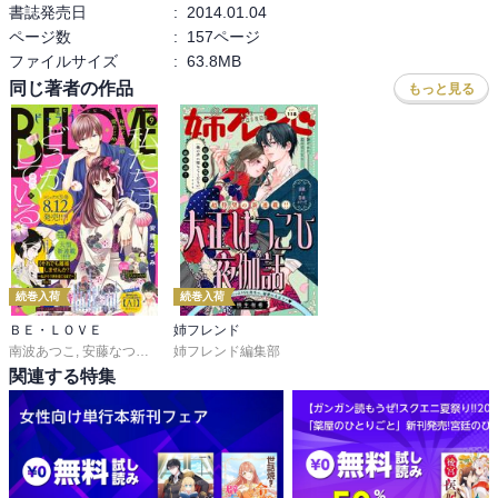
書誌発売日
:
2014.01.04
ページ数
:
157ページ
ファイルサイズ
:
63.8MB
同じ著者の作品
もっと見る
続巻入荷
続巻入荷
ＢＥ・ＬＯＶＥ
姉フレンド
南波あつこ
,
安藤なつみ
,
末次由紀
姉フレンド編集部
,
上田美和
,
佐久間結衣
,
五十嵐大介
,
蒼井まもる
,
関連する特集