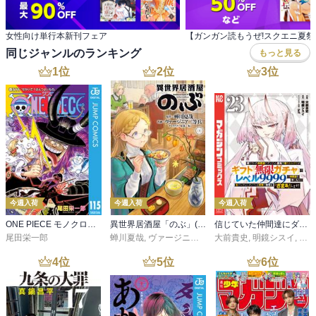
女性向け単行本新刊フェア
同じジャンルのランキング
もっと見る
1
位
2
位
3
位
今週入荷
今週入荷
今週入荷
ONE PIECE モノクロ版 115
異世界居酒屋「のぶ」(22)
信じていた仲間達にダンジョン奥地で殺されかけたがギフト『無限ガチャ』でレベル９９９９の仲間達を手に入れて元パーティーメンバーと世界に復讐＆『ざまぁ！』します！（２３）
尾田栄一郎
蝉川夏哉
,
ヴァージニア二等兵
大前貴史
,
転
,
明鏡シスイ
,
ｔｅ
4
位
5
位
6
位