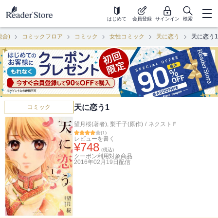
はじめて
会員登録
サインイン
検索
総合)
コミックフロア
コミック
女性コミック
天に恋う
天に恋う1
天に恋う1
コミック
望月桜(著者)
,
梨千子(原作)
/
ネクストＦ
(
1
)
レビューを書く
¥
748
(税込)
クーポン利用対象商品
2016年02月19日
配信