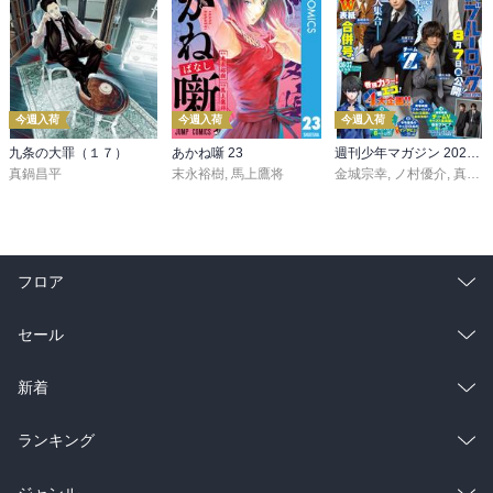
今週入荷
今週入荷
今週入荷
九条の大罪（１７）
あかね噺 23
週刊少年マガジン 2026年36・37号[2026年8月5日発売]
真鍋昌平
末永裕樹
,
馬上鷹将
金城宗幸
,
ノ村優介
,
真島ヒロ
フロア
総合
コミック
セール
ラノベ
小説
総合
コミック
新着
雑誌・グラビア
ビジネス・実用
ラノベ
小説
総合
コミック
ランキング
BL・TL
雑誌・グラビア
ビジネス・実用
ラノベ
小説
総合
コミック