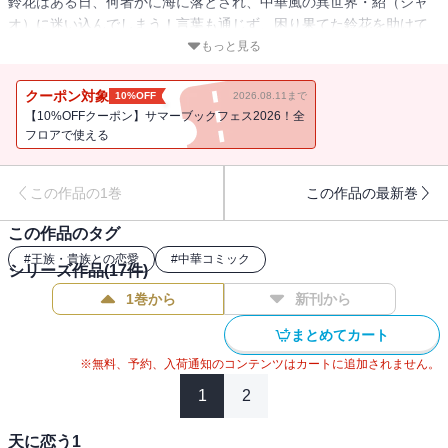
鈴花はある日、何者かに海に落とされ、中華風の異世界・紹（シャ
オ）に迷い込んでしまう！言葉も通じず、困り果てた鈴花を助けて
くれたのは、天真爛漫な少年・高星（ガオシン）と妖艶な美青年・
もっと見る
永陽（ヨンヤン）。二人は紹（シャオ）の中でも高位な家柄の貴族
だった。優しく接してくれる高星と永陽に、次第に親しみを感じて
クーポン対象
10%OFF
2026.08.11まで
いく鈴花。そんな時、突然、高星にプロポーズされて―!?時をかける
【10%OFFクーポン】サマーブックフェス2026！全
運命の中華ロマンス！
フロアで使える
この作品の1巻
この作品の最新巻
この作品のタグ
#
王族・貴族との恋愛
#
中華コミック
シリーズ作品(
17
件)
1巻から
新刊から
まとめてカート
※無料、予約、入荷通知のコンテンツはカートに追加されません。
1
2
天に恋う1