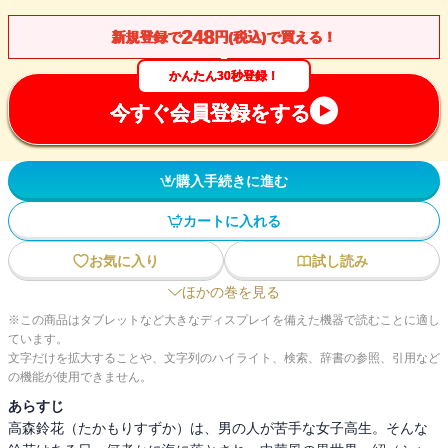
248
新規登録で
円(税込)で買える！
かんたん30秒登録！
今すぐ会員登録をする
購入手続きに進む
カートに入れる
お気に入り
試し読み
ほかの巻を見る
※この商品はタブレットなど大きなディスプレイを備えた機器で読むことに適し
ています。
文字だけを拡大することや、文字列のハイライト、検索、辞書の参照、引用など
の機能が使用できません。
あらすじ
高森鈴花（たかもりすずか）は、男の人が苦手な女子高生。そんな