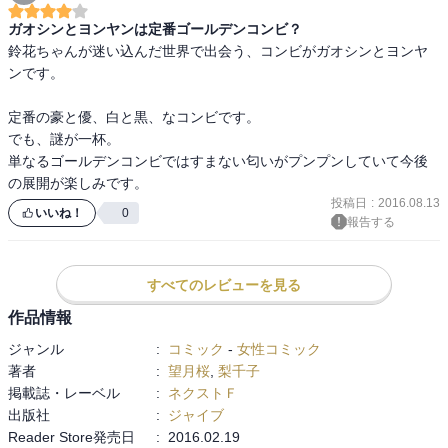
ガオシンとヨンヤンは定番ゴールデンコンビ？
鈴花ちゃんが迷い込んだ世界で出会う、コンビがガオシンとヨンヤ
ンです。

定番の豪と優、白と黒、なコンビです。

でも、謎が一杯。

単なるゴールデンコンビではすまない匂いがプンプンしていて今後
の展開が楽しみです。
投稿日
:
2016.08.13
いいね！
0
報告する
すべてのレビューを見る
作品情報
ジャンル
:
コミック
-
女性コミック
著者
:
望月桜
,
梨千子
掲載誌・レーベル
:
ネクストＦ
出版社
:
ジャイブ
Reader Store発売日
:
2016.02.19