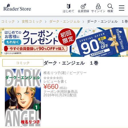
はじめて
会員登録
サインイン
検索
コミック
女性コミック
ダーク・エンジェル
ダーク・エンジェル １巻
ダーク・エンジェル １巻
コミック
椎名りつ子(著)
/
ビーグリー
(
0
)
レビューを書く
¥
660
(税込)
クーポン利用対象商品
2016年01月29日
配信