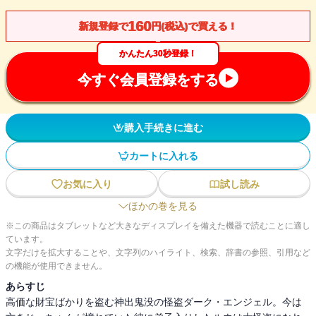
160
新規登録で
円(税込)で買える！
かんたん30秒登録！
今すぐ会員登録をする
購入手続きに進む
カートに入れる
お気に入り
試し読み
ほかの巻を見る
※この商品はタブレットなど大きなディスプレイを備えた機器で読むことに適し
ています。
文字だけを拡大することや、文字列のハイライト、検索、辞書の参照、引用など
の機能が使用できません。
あらすじ
高価な財宝ばかりを盗む神出鬼没の怪盗ダーク・エンジェル。今は