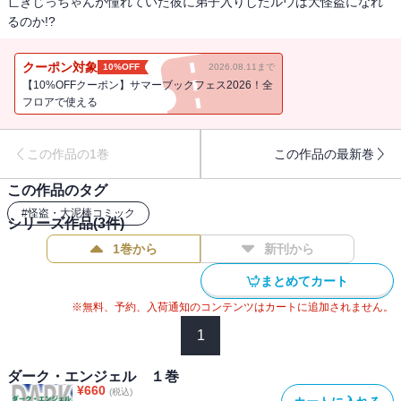
亡きじっちゃんが憧れていた彼に弟子入りしたルウは大怪盗になれ
るのか!?
クーポン対象
10%OFF
2026.08.11まで
【10%OFFクーポン】サマーブックフェス2026！全
フロアで使える
この作品の1巻
この作品の最新巻
この作品のタグ
#
怪盗・大泥棒コミック
シリーズ作品(
3
件)
1巻から
新刊から
まとめてカート
※無料、予約、入荷通知のコンテンツはカートに追加されません。
1
ダーク・エンジェル １巻
¥
660
(税込)