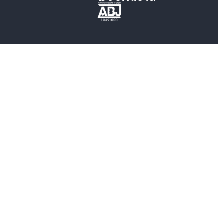
歴史・時代小説
文学
雑誌
グラビア写真集
ボーイズラブ
ティーンズラブ
人文・思想・歴史
社会・政治・法律
ビジネス・経済
サイエンス・テクノロジー
コンピュータ・情報
くらし・家庭
料理・酒
ファッション・美容・ダイエット
ホビー&カルチャー
スポーツ・アウトドア
地図・ガイド
エンターテイメント
芸術・アート
映画・音楽・演劇