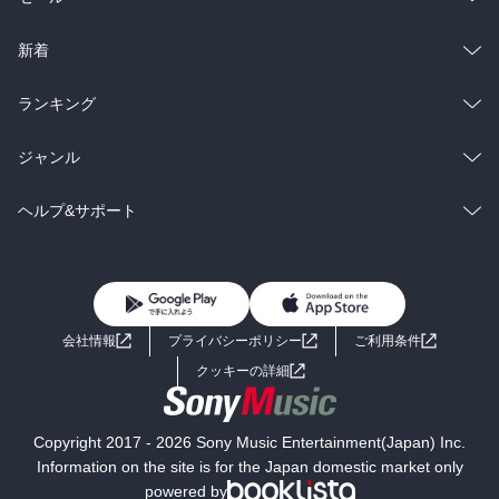
ラノベ
小説
総合
コミック
新着
雑誌・グラビア
ビジネス・実用
ラノベ
小説
総合
コミック
ランキング
BL・TL
雑誌・グラビア
ビジネス・実用
ラノベ
小説
総合
コミック
ジャンル
BL・TL
雑誌・グラビア
ビジネス・実用
ラノベ
小説
コミック
男性コミック
ヘルプ&サポート
BL・TL
雑誌・グラビア
ビジネス・実用
女性コミック
コミック誌
初めての方へ
ヘルプ
BL・TL
ライトノベル
男子向けラノベ
よくあるご質問
お問い合わせ
会社情報
プライバシーポリシー
ご利用条件
女子向けラノベ
小説
利用規約
クッキーの詳細
国内小説
海外小説
Copyright 2017 - 2026 Sony Music Entertainment(Japan) Inc.
ミステリー
SF
Information on the site is for the Japan domestic market only
powered by