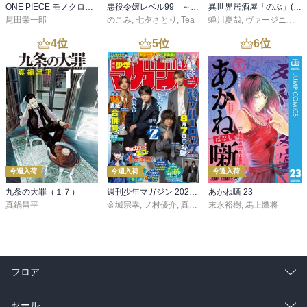
ONE PIECE モノクロ版 115
悪役令嬢レベル99 ～私は裏ボスですが魔王ではありません～ その６
異世界居酒屋「のぶ」(22)
尾田栄一郎
のこみ
,
七夕さとり
,
Tea
蝉川夏哉
,
ヴァージニア二等兵
4
位
5
位
6
位
今週入荷
今週入荷
今週入荷
九条の大罪（１７）
週刊少年マガジン 2026年36・37号[2026年8月5日発売]
あかね噺 23
真鍋昌平
金城宗幸
,
ノ村優介
,
真島ヒロ
末永裕樹
,
宮島礼吏
,
馬上鷹将
,
新川直司
,
久
フロア
総合
コミック
セール