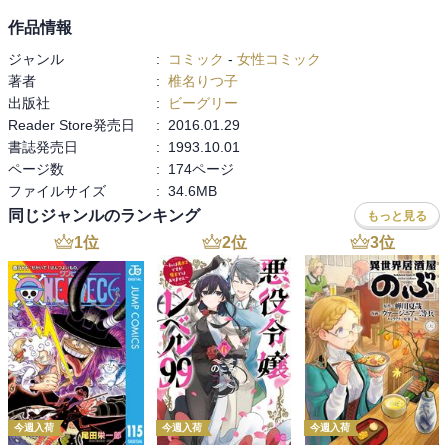
作品情報
ジャンル
:
コミック
-
女性コミック
著者
:
椎名りつ子
出版社
:
ビーグリー
Reader Store発売日
:
2016.01.29
書誌発売日
:
1993.10.01
ページ数
:
174ページ
ファイルサイズ
:
34.6MB
同じジャンルのランキング
もっと見る
1
位
2
位
3
位
今週入荷
今週入荷
今週入荷