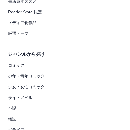
書店員オススメ
Reader Store 限定
メディア化作品
厳選テーマ
ジャンルから探す
コミック
少年・青年コミック
少女・女性コミック
ライトノベル
小説
雑誌
グラビア