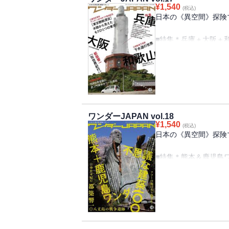
■ダムの魅力 奈良俣
¥
1,540
■不思議な神社仏閣
(税込)
■廃墟マニアックス 
日本の《異空間》探険マ
■珍駅舎訪問
■廃墟メモリアル プ
■どっちの大仏ショー
■萌える工場 日新製鋼
■特集＊兵庫＋大阪＋
■マジカル珍スポツア
■B級ツーリング日記
■B級ツーリング日記
山 虎屋
■身近なワンダースポ
■萌える工場
■WJ投稿レポート
■知られざる構造物 
■Wonder Japan投
■不思議な神社仏閣 
■廃墟マニアックス 
アル「廃墟の外観」
ワンダーJAPAN vol.18
■廃墟探索レポート 
¥
1,540
(税込)
■２つの巨大な水門 
日本の《異空間》探険マ
■Ｂ級ツーリング日記
ラ・ペッシュ／茶っき
■特集＊熊本＆鹿児島
■珍世界紀行 マフィ
ザ・ロック・ミュージ
■身近なワンダースポ
■ＷＪ投稿レポート
■たのしい公園遊具
■［特別企画］東京静
■不思議な神社仏閣 
■マジカル珍スポツア
■廃墟マニアックス 
■モジダラケの家 羽
ル 伝説の廃墟