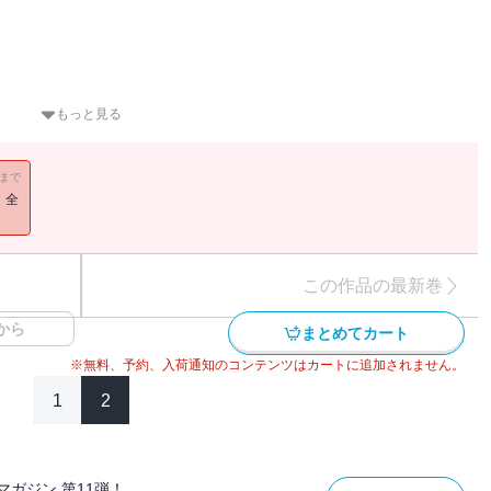
もっと見る
下総利根宝船公園の宝船と七福神
目児童遊園／杜氏の里 笠沙／嶺公園
11まで
！全
アム／Ｎ産婦人科医院／廃墟メモリアル～時計
藤瀧不動尊 ヒトガタ奉納の寺
大仏タワー（打捫心意佛院）／雲上都市の立体地獄（清水山石廟）
）
この作品の最新巻
ドール 上野ショールームと製造工場
から
クルセンター／ゆめやかた 奥州藤原歴史館／日本独楽博物館
まとめてカート
※無料、予約、入荷通知のコンテンツはカートに追加されません。
1
2
島・父島の戦争遺跡／函館要塞／富津岬・戦争遺跡群／六浦地下軍需工場
山地下壕／観音崎北門第二砲台跡／屯鶴峯地下壕／豊予要塞～丹賀砲
ガジン 第11弾！