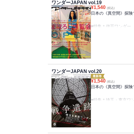
■巨大構造物を支える
ワンダーJAPAN vol.19
■地下探索ファイル 
¥
1,540
■萌える工場 「九州
(税込)
■珍日本紀行 里美か
日本の《異空間》探険マ
■マジカル珍スポツアー
■モジダラケの家 都
■特集＊伊豆ワンダー
■WJ投稿レポート
■特集＊巨大な◯◯
■特集・不思議な建築1
■誘惑する非常階段
■大阪の遊郭・赤線跡
■知られざる構造物 
で ２
■身近なワンダースポ
ワンダーJAPAN vol.20
／アミューズメント大
最新巻
■たのしい公園遊具〈
¥
1,540
(税込)
／お化けチューリップ
日本の《異空間》探険マ
■廃墟マニアックス 
モリアル 戦争遺跡～
■特集＊埼玉・東京ワ
■不思議な神社仏閣 
■産業遺産探索ファイ
■身近なワンダースポ
州工場醸造棟
船と七福神
■マジカル珍スポツア
■たのしい公園遊具〈
ール
里 笠沙／嶺公園