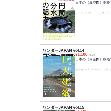
日本の《異空間》探険マ
■水門探険
■誰も知らない地底の
■マジカル珍スポツア
■2つの秘宝館の末路
■身近なワンダースポ
■ダムの魅力
■珍駅舎訪問
台文化センター／ホテ
■B級ツーリング日記
■どっちの大仏ショー
■円筒分水～水争いを
■萌える工場
■公園遊具特集
■Wonder Japan投
■都築響一の珍紀行
■特集＊南関東ワンダ
■廃墟マニアックス
半島で見つけた展望台
■不思議な神社仏閣
／赤沢隧道／大天狗山
■水門探険
ワンダーJAPAN vol.14
■誰も知らない地底の
¥
1,100
■マジカル珍スポツア
(税込)
■ニッポン地獄巡り 
日本の《異空間》探険マ
■ダムの魅力
霊山寺／正雲寺
■B級ツーリング日記
■珍駅訪問 帽子をか
■特集＊新宗教の不思
■軍艦島見学路レポー
日本医大駅／上伊集院
神慈秀明会/天聖真美会
■萌える工場
台駅／佐志生駅／若狭
■Wonder Japan投
■どっちの大仏ショー 
■特集＊琵琶湖周辺の
■楽しい公園遊具 ヘ
ス108/佐和山遊園/白
はら緑園都市（親子龍
赤線跡/長浜タワー/珍
■廃墟マニアックス 
水道/青土ダム/道端の
■廃墟メモリアル 自
ワンダーJAPAN vol.15