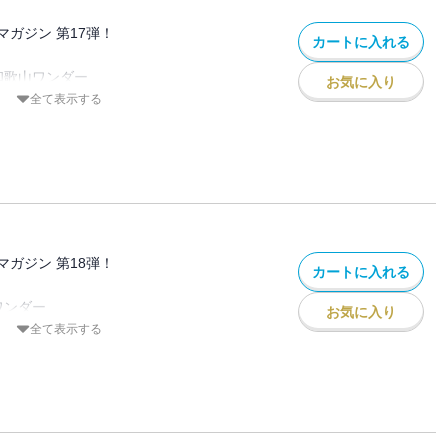
ダム／矢木沢ダム
BE能力開発センター／砲台山ハイランド
ガジン 第17弾！
カートに入れる
ール
 呉製鉄所
和歌山ワンダー
ー
お気に入り
 みちのく骨董店／獅子頭展望台／備後福
全て表示する
ット ホテルなか安／虚空蔵寺
下水道の世界
稿レポート
岩龍神／平尾薬師
清華寮／潮吹グランドホテル／廃墟メモリ
和賀川発電所／ホテルF
安治川水門／沼津港航路水門
ガジン 第18弾！
カートに入れる
 ギャラリーくすくす／マコンデ美術館／
り娘
ワンダー
お気に入り
ア・ミュージアム／ホスピタル・イン・
全て表示する
アム
ット サルガード／しいたけ観音
脈漂流
大窪寺／安福寺／法徳寺のロボ僧侶
ー 土佐闘犬センター／昭和幻燈館
川○邸／ワ○ワ○ワールド／廃墟メモリア
田のモジダラケ／鹿児島のモジダラケ