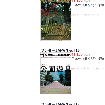
¥
1,100
■珍 世界紀行 済州
(税込)
■楽しい公園遊具 大
日本の《異空間》探険マ
■不思議な神社仏閣 
宕山こどもの国
■マジカル珍スポツア
■誰も知らない地底の
■特集＊沖縄ワンダー
■ダムの魅力 逆調整
■廃墟マニアックス 
ーサーすべり台（シー
■水門探険 福地水門
■廃墟メモリアル 懐
公園）／顔出し看板／
■萌える工場
■不思議な神社仏閣 
レキオリゾート／中城
■B級ツーリング日記
卒塔婆群
円形展望台のあるビル
教寺
■特別企画 池島炭鉱
オブジェ
■WJ投稿レポート
■珍 世界紀行 済州島
博物館
ワンダーJAPAN vol.16
■特集＊珍しい廃墟
¥
1,100
■マジカル珍スポツア
(税込)
［小規模施設］ 西海
日本の《異空間》探険マ
の貝殻御殿
レジャーランド
■どっちの大仏ショー 
［交通関係］ Ｋ灯台
■特集＊山梨・長野ワ
■珍駅訪問 珍形状駅
［遊園地のようなホテ
■水門探険 上美唄水
［宗教施設］ 力丸十
■特集＊楽しい公園遊
■ダムの魅力 建設中
［病院・遊郭］ 東海
■萌える工場
■不思議な神社仏閣 
■B級ツーリング日記
■楽しい公園遊具
■マジカル珍スポツア
神社中宮拝殿
■誰も知らない地底の
■誰も知らない地底の
■WJ投稿レポート
■廃墟マニアックス
ワンダーJAPAN vol.17