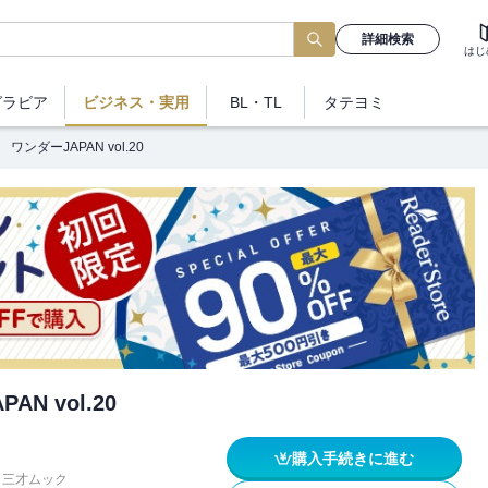
詳細検索
はじ
グラビア
ビジネス
・実用
BL・TL
タテヨミ
ワンダーJAPAN vol.20
AN vol.20
購入手続きに進む
三才ムック