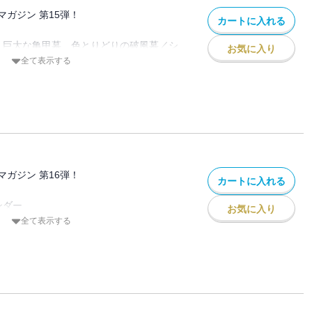
島編 仙女と木こり公園／トケビ公園
穴パンダ児童遊園／三原２丁目の公園／愛
ガジン 第15弾！
銭司聖天／へちま薬師／謎の聖徳太子像
カートに入れる
ー 滋賀サファリ／うなぎ鳥善
世界 山中に眠る火薬庫遺構群
 巨大な亀甲墓、色とりどりの破風墓／シ
、という仕事。杉安ダム／黒鳥ダム
お気に入り
浜頓別屠殺場／若宮住宅
サー児童公園）／獅子すべり台（友寄馬場
全て表示する
かしい物
ヒートゥー（イルカ）島の廃レストラン／
宝徳山稲荷大社／チョンボ地蔵／羽黒山の
高原ホテル2010／名護市役所・市庁舎／
 天野ゲーム博物館／須磨寺／茂林寺／圓
／基地の町・新開地を歩く／巨大な生き物
編 都築響一 済州ラブランド／健康と性の
ー 元禄まつど村の民芸かぼちゃ／宮古島
橋水族館 時山第一・第二発電所 化女沼
ガジン 第16弾！
カートに入れる
小幡の磨崖仏 vs 高鍋大師
 墜ちたループ橋
ンダー
巡り～くびき駅／糠沢駅／近鉄富田駅
お気に入り
ル］ ホテルさ●き
全て表示する
門
二支苑 コータロー丸
具
のダムを見に行こう～胆沢ダム
の廃病院 旅館M屋
伏見稲荷のお塚信仰／恋木神社／油山寺
 ゆき藤／みさき会館／西浦製陶／加波山
ー 諏訪湖時の科学館 儀象堂／石仙人
世界
世界 地下河川 渋谷川