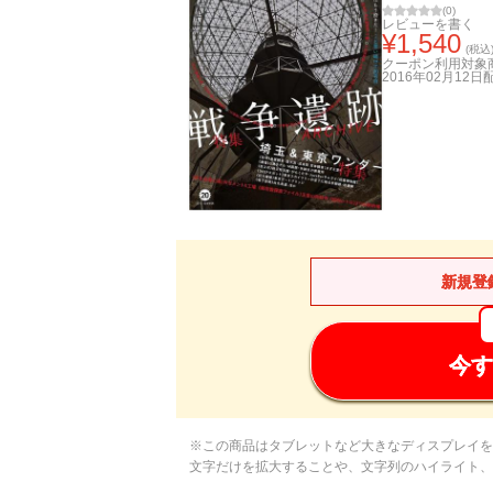
(
0
)
レビューを書く
¥
1,540
(税込
クーポン利用対象
2016年02月12日
新規登
今す
※この商品はタブレットなど大きなディスプレイを
文字だけを拡大することや、文字列のハイライト、