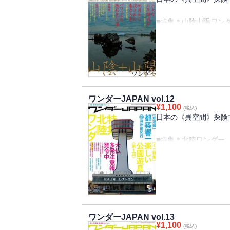
■新宗教～玉皇山弥勒寺
■レッドリスト～2つの射的場
■特集＊山陰山陽ワン
■萌える工場
【廃墟】大根島の廃船
城・ホテルR・Y観光
【珍寺】源宗坊寺・観
【珍スポ】カブトガニ
しの史料館・喫茶伴天
【産業遺産】重安鉱業
ワンダーJAPAN vol.12
【戦争遺跡】大久野島
¥
1,100
(税込)
【宗教建築】海の見え
日本の《異空間》探険マ
【珍建築】みなとさか
ラザ ラ・メール
■特集＊北陸ワンダー
【珍寺】ハニベ厳窟院
■身近なワンダースポ
後の里親鸞聖人像／白
■誰も知らない地底の
【廃墟】柏崎トルコ文
■特別企画・志免炭鉱
テル北陸
■どっちの大仏ショー
【珍スポ】福井県立恐
■珍駅舎訪問
尋坊タワー
■廃墟マニアックス
ワンダーJAPAN vol.13
¥
1,100
■不思議な神社仏閣
(税込)
■身近なワンダースポ