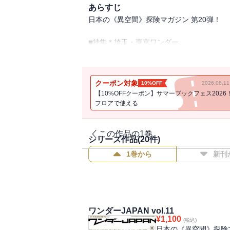
あらすじ
日本の《異空間》探険マガジン 第20弾！
■特集＊埼玉・東京ワンダー
■身近なワンダースポット 君津の廃橋／
■たのしい公園遊具〈第8回〉 北青山三丁
クーポン対象
10%OFF
2026.08.
■NセメントK工場
【10%OFFクーポン】サマーブックフェス2026
■廃墟マニアックス テディベアミュージ
フロアで使える
■不思議な神社仏閣 子の権現／龍台院／
【20号記念企画】～マレーシア編～驚愕の
／パームツリー畑の中の立体地獄（華聖宮
この作品の1巻
シリーズ作品(
20
件)
■珍日本紀行 オリエント工業 リアルラブ
1巻から
新刊
■マジカル珍スポツアー 自転車博物館サイ
WJ投稿レポート
WJレビュー
■特集＊戦争遺跡ARCHIVE 小笠原諸
ワンダーJAPAN vol.11
（海軍航空技術廠支廠地下軍需工場）／貝
¥
1,100
(税込)
塔砲台跡
日本の《異空間》探険マ