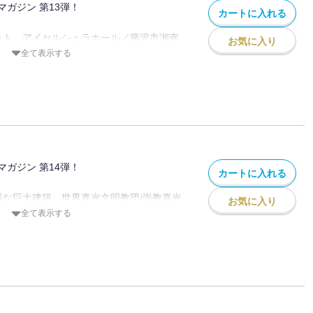
ガジン 第13弾！
カートに入れる
世界
ー
ット アイセルシュラホール／藤沢市湘南
お気に入り
ルUFO
全て表示する
円く収める
稿レポート
ー ぶらり銚子電鉄／断崖の廃階段／房総
／飯田建機工業の砂選機 油壷の廃ホテル
神社／横浜Dスポット
世界 金属鉱山の地下坑道
ー
伊豆極楽苑／成田山久留米分院／正観寺／
ガジン 第14弾！
カートに入れる
ぶった駅舎たち～左沢駅／西添田駅／印旛
議な巨大建築 世界真光文明教団/崇教真光
ト
お気に入り
駅／柏原駅 日暮里駅／磐城塙駅／けやき
全て表示する
本郷駅／井原駅／宮城野原駅
稿レポート
会津慈母観音 vs 城山鬼子母神
ワンダースポット びわ湖タワー・イーゴ
ビ公園／諏訪湖水辺公園／晴海公園／いち
石鉱山/ホテル チャペルクリスマス/大津の
の公園）
品城/関ヶ原ウォーランド/近江大鳥橋/西野
国立茨城結核療養所／男と女の館
プチワンダー
然にかえる廃墟