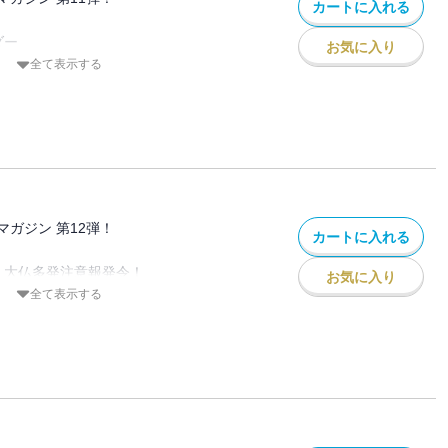
カートに入れる
ダー
お気に入り
・OAリゾートホテル・砂丘パレス・尾道
全て表示する
劇場
世音寺
博物館・つまや自然のふしぎ館・海とくら
連・鬼だらけの町
所 石灰焼成炉
る杜美術館
ガジン 第12弾！
カートに入れる
い交流館・境港マリーナホテル・メテオプ
 大仏多発注意報発令！
お気に入り
／ユートピア加賀の郷／巨大弘法大師／越
全て表示する
ット
馬大仏／ふれあい石像の里／越前大仏
世界
化村／こどもの村 自動車博物館／国際モ
竪坑櫓内部
竜博物館／コスモアイル羽咋／筒石駅／東
ット