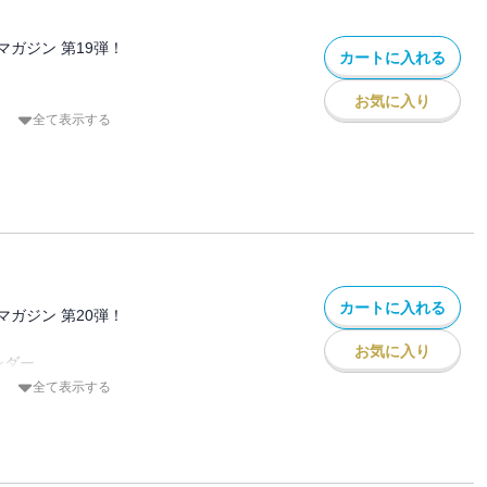
もの 虎ノ門琴平タワー／羽田D滑走路
八丈島の戦争遺跡
の工場」
かし祭り
ガジン 第19弾！
カートに入れる
 EXPO’70／浜松楽器博物館
内のモジダラケ／埼玉のモジダラケ
お気に入り
全て表示する
00
 飛田新地／貝塚遊廓跡／松島新地
下水道の世界 マンホールの蓋の向こう側
ット ピーチライナー」2つのループ線跡
仏
第7回〉 赤い靴すべり台／貝殻すべり台
カートに入れる
 ほか
ガジン 第20弾！
山口NZ村／航空会社研修センター／廃墟メ
お気に入り
海上防衛系～
ンダー
谷厳寺／山の神／松緑神道大和山
全て表示する
ル 赤平炭鉱立坑櫓／旧サッポロビール九
ット 君津の廃橋／下総利根宝船公園の宝
ー サハラガラスパーク／流山トーテムポ
第8回〉 北青山三丁目児童遊園／杜氏の