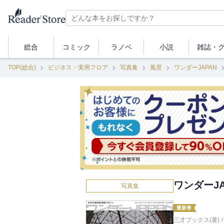
総合
コミック
ラノベ
小説
雑誌・
TOP(総合)
ビジネス・実用フロア
写真集
風景
ワンダーJAPAN
ワンダーJAP
写真集
最新巻
三才ブックス(著)
/