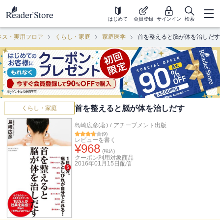
はじめて
会員登録
サインイン
検索
ネス・実用フロア
くらし・家庭
家庭医学
首を整えると脳が体を治しだす
首を整えると脳が体を治しだす
くらし・家庭
島崎広彦(著)
/
アチーブメント出版
(
9
)
レビューを書く
¥
968
(税込)
クーポン利用対象商品
2016年01月15日
配信