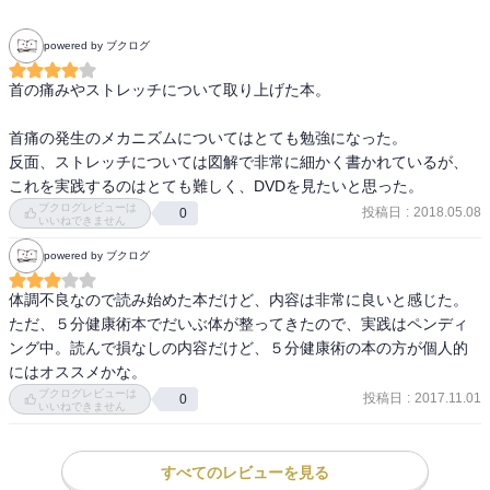
「首押しプログラム」の適応症
◎ストレートネック
powered by ブクログ
◎頸椎ヘルニア
◎手のしびれ
首の痛みやストレッチについて取り上げた本。

◎頭痛
◎冷え性
首痛の発生のメカニズムについてはとても勉強になった。

◎不眠
反面、ストレッチについては図解で非常に細かく書かれているが、
◎自律神経失調症
これを実践するのはとても難しく、DVDを見たいと思った。
◎首こり・肩こり
ブクログレビューは
投稿日
:
2018.05.08
0
いいねできません
◎四十肩
◎ねこ背
powered by ブクログ
◎腰の痛み
体調不良なので読み始めた本だけど、内容は非常に良いと感じた。
ただ、５分健康術本でだいぶ体が整ってきたので、実践はペンディ
生協で話題沸騰！2万部超を販売した本が、多くの読者の声に応え、
ング中。読んで損なしの内容だけど、５分健康術の本の方が個人的
写真入り図解でさらに実践しやすく進化しました！
にはオススメかな。
この本は、2010年9月に弊社より発売された『首を整えると脳が体を
ブクログレビューは
投稿日
:
2017.11.01
0
治しだす』を大幅に加筆・修正したものです。
いいねできません
すべてのレビューを見る