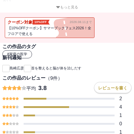
さい。
もっと見る
「この痛みはなくならないのか・・・」
クーポン対象
10%OFF
2026.08.11まで
あきらめるのはまだ早い！
【10%OFFクーポン】サマーブックフェス2026！全
18万人を治療した、安全で効果的な「痛み・しびれ」改善プログラ
フロアで使える
ムです。
この作品のタグ
都心から電車で1時間半。最寄り駅から徒歩30分。
#
家庭の医学
新刊通知
そんな片田舎の治療院で、日々上がる歓喜の声――。
「上部頸椎」と呼ばれる第1・第2頸椎の「ずれ」を整えれば、脳か
島崎広彦
首を整えると脳が体を治しだす
らカラダへの自然治癒力の流れがスムーズになり、痛みとしびれが
この作品のレビュー
（
9
件）
改善する。
そんな究極の自然療法「上部頸椎カイロプラクティック」のメソッ
3.8
レビューを書く
平均
ドの基本が、本書の「首押しプログラム」によって自宅でカンタン
2
にできるようになりました。
4
1日5分あれば大丈夫。
1
あなたもこの「奇跡の首押しプログラム」を体験してみてくださ
0
い。きっと効果を実感できます。
1