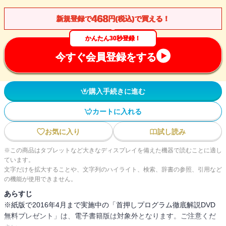
468
新規登録で
円(税込)で買える！
かんたん30秒登録！
今すぐ会員登録をする
購入手続きに進む
カートに入れる
お気に入り
試し読み
※この商品はタブレットなど大きなディスプレイを備えた機器で読むことに適し
ています。
文字だけを拡大することや、文字列のハイライト、検索、辞書の参照、引用など
の機能が使用できません。
あらすじ
※紙版で2016年4月まで実施中の「首押しプログラム徹底解説DVD
無料プレゼント」は、電子書籍版は対象外となります。ご注意くだ