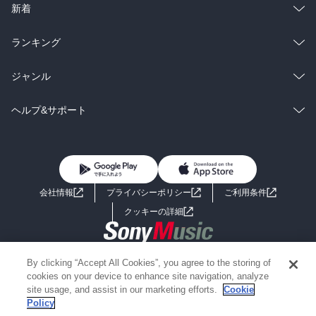
ラノベ
小説
総合
コミック
新着
雑誌・グラビア
ビジネス・実用
ラノベ
小説
総合
コミック
ランキング
BL・TL
雑誌・グラビア
ビジネス・実用
ラノベ
小説
総合
コミック
ジャンル
BL・TL
雑誌・グラビア
ビジネス・実用
ラノベ
小説
コミック
男性コミック
ヘルプ&サポート
BL・TL
雑誌・グラビア
ビジネス・実用
女性コミック
コミック誌
初めての方へ
ヘルプ
BL・TL
ライトノベル
男子向けラノベ
よくあるご質問
お問い合わせ
会社情報
プライバシーポリシー
ご利用条件
女子向けラノベ
小説
利用規約
クッキーの詳細
国内小説
海外小説
Copyright 2017 - 2026 Sony Music Entertainment(Japan) Inc.
By clicking “Accept All Cookies”, you agree to the storing of
ミステリー
SF
Information on the site is for the Japan domestic market only
cookies on your device to enhance site navigation, analyze
powered by
site usage, and assist in our marketing efforts.
Cookie
Policy
歴史・時代小説
文学