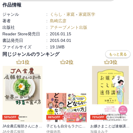
作品情報
ジャンル
:
くらし・家庭
-
家庭医学
著者
:
島崎広彦
出版社
:
アチーブメント出版
Reader Store発売日
:
2016.01.15
書誌発売日
:
2015.04.01
ファイルサイズ
:
19.1MB
同じジャンルのランキング
もっと見る
1
位
2
位
3
位
50%OFF
86%OFF
70%OFF
JA全農広報部さんにきいた 世界一おいしい野菜の食べ方
子どもも自分もラクになる どならない練習＋どならない叱り方【2冊合本版】
お嬢さまことば速修講座 改訂版
JA全農広報部
伊藤徳馬
加藤ゑみ子