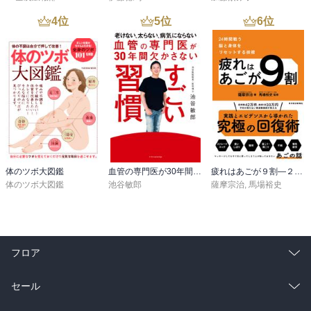
4
位
5
位
6
位
体のツボ大図鑑
血管の専門医が30年間欠かさない すごい習慣
疲れはあごが９割―２４時間戦う脳と身体をリセットする技術
体のツボ大図鑑
池谷敏郎
薩摩宗治
,
馬場裕史
フロア
総合
コミック
セール