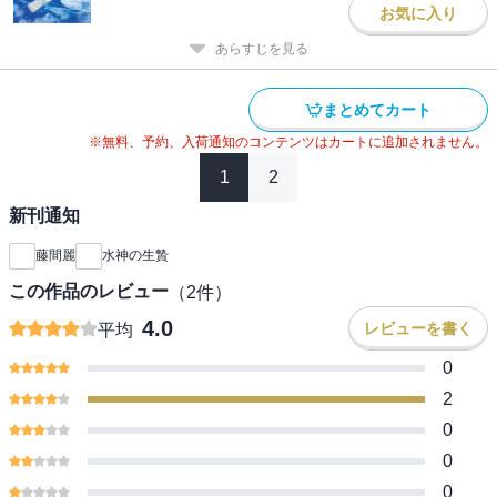
お気に入り
あらすじを見る
まとめてカート
※無料、予約、入荷通知のコンテンツはカートに追加されません。
1
2
新刊通知
藤間麗
水神の生贄
この作品のレビュー
（
2
件）
4.0
レビューを書く
平均
0
2
0
0
0