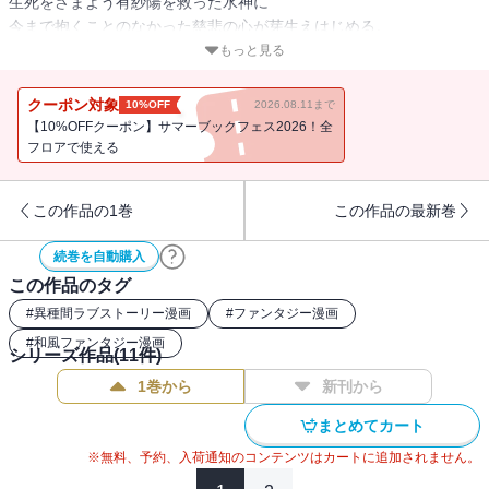
生死をさまよう有紗陽を救った水神に
今まで抱くことのなかった慈悲の心が芽生えはじめる。
「賢くならなきゃ」
もっと見る
「強くならなきゃ」
一方、元の世界へ戻る術を見つけるべく
クーポン対象
10%OFF
2026.08.11まで
ある場所へとむかった有紗陽が目にしたものとは―？
【10%OFFクーポン】サマーブックフェス2026！全
フロアで使える
この作品の1巻
この作品の最新巻
続巻を自動購入
この作品のタグ
#
異種間ラブストーリー漫画
#
ファンタジー漫画
#
和風ファンタジー漫画
シリーズ作品(
11
件)
1巻から
新刊から
まとめてカート
※無料、予約、入荷通知のコンテンツはカートに追加されません。