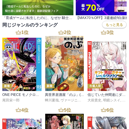
「育成ゲームに転生したのに、なぜか 騎士達に溺愛されてます」最新話配信フェア
同じジャンルのランキング
もっと見る
1
位
2
位
3
位
新着
新着
今週入荷
ONE PIECE モノクロ版 115
異世界居酒屋「のぶ」(22)
信じていた仲間達にダンジョン奥地で殺されかけたがギフト『無限ガチャ』でレベル９９９９の仲間達を手に入れて元パーティーメンバーと世界に復讐＆『ざまぁ！』します！（２３）
尾田栄一郎
蝉川夏哉
,
ヴァージニア二等兵
大前貴史
,
転
,
明鏡シスイ
,
ｔｅ
4
位
5
位
6
位