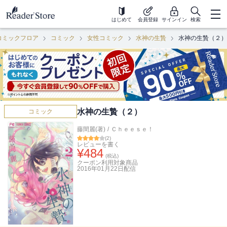
はじめて
会員登録
サインイン
検索
コミックフロア
コミック
女性コミック
水神の生贄
水神の生贄（２）
水神の生贄（２）
コミック
藤間麗(著)
/
Ｃｈｅｅｓｅ！
(
2
)
レビューを書く
¥
484
(税込)
クーポン利用対象商品
2016年01月22日
配信