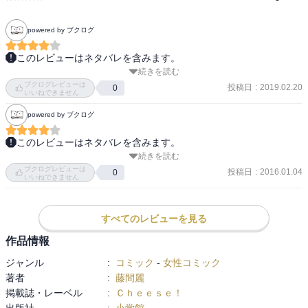
powered by ブクログ
このレビューはネタバレを含みます。
続きを読む
無料アプリ。あさひを救ってから今までにない感情が芽生える水
ブクログレビューは
神。どんどんあさひに惹かれているのがよく分かってその不器用さ
投稿日
:
2019.02.20
0
いいねできません
に前巻での怖さよりは可愛さが見えてきた。すばるが純粋にあさひ
powered by ブクログ
を守りたいと想っているのは、自分のせいで傷付けてしまったって
想いとは別にあさひが美しいから惹かれてしまうってのがあるのか
このレビューはネタバレを含みます。
な。とりあえずあさひが訳の分からない中で生きるために食べ物を
続きを読む
水神さま、色々こじらせてらっしゃるｗ暴走シーンの中二っぷりに
探したり、生魚をどうすることもできずに埋めたり、火を起こした
ブクログレビューは
笑ったｗそして有紗陽が気になって仕方ないのに怯えられるのが嫌
投稿日
:
2016.01.04
0
りっていう頑張る姿が可愛いけど辛かった。あさひは声を奪われた
いいねできません
で、影から見守ったり、寝てる時にしか近付けない水神かわいかっ
から動きや表情で訴えかけるのが多いけど、伝わってくるものがあ
た＾＾
る気がして作者さん絵が上手いんだなーと思った。横になるすばる
すべてのレビューを見る
の背後から、水神が眠るあさひに手を伸ばすところ怖かった。すば
るめっちゃ怖いだろうなって思った。最後は2人が大きく成長したと
作品情報
ころだったから、ここまではプロローグみたいなものだったのか
ジャンル
:
コミック
-
女性コミック
な。
著者
:
藤間麗
掲載誌・レーベル
:
Ｃｈｅｅｓｅ！
出版社
:
小学館