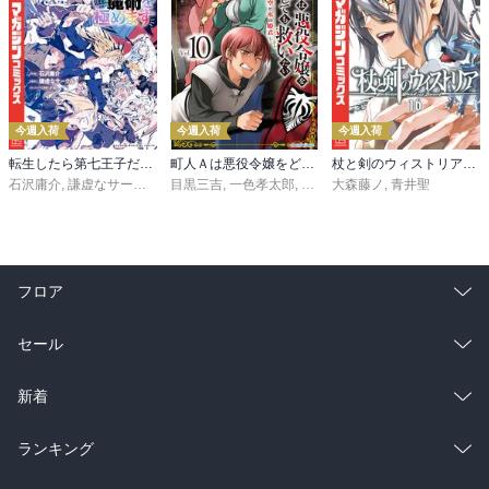
今週入荷
今週入荷
今週入荷
転生したら第七王子だったので、気ままに魔術を極めます（２４）
町人Ａは悪役令嬢をどうしても救いたい ～どぶと空と氷の姫君～１０【電子書店共通特典イラスト付】
杖と剣のウィストリア（１６）
石沢庸介
,
謙虚なサークル
,
メル。
目黒三吉
,
一色孝太郎
,
Parum
大森藤ノ
,
青井聖
フロア
総合
コミック
セール
ラノベ
小説
総合
コミック
新着
雑誌・グラビア
ビジネス・実用
ラノベ
小説
総合
コミック
ランキング