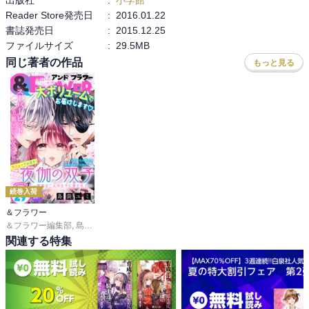
Reader Store発売日
:
2016.01.22
書誌発売日
:
2015.12.25
ファイルサイズ
:
29.5MB
同じ著者の作品
もっと見る
続巻入荷
＆フラワー
＆フラワー編集部
,
島袋ユミ
,
ましい柚茉
,
甘宮ちか
,
真村澪生
,
もりなかもなか
,
三
関連する特集