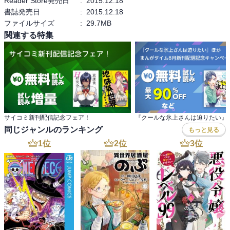
Reader Store発売日
:
2015.12.18
書誌発売日
:
2015.12.18
ファイルサイズ
:
29.7MB
関連する特集
サイコミ新刊配信記念フェア！
同じジャンルのランキング
もっと見る
1
位
2
位
3
位