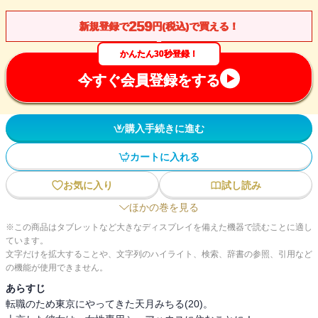
259
新規登録で
円(税込)で買える！
かんたん30秒登録！
今すぐ会員登録をする
購入手続きに進む
カートに入れる
お気に入り
試し読み
ほかの巻を見る
※この商品はタブレットなど大きなディスプレイを備えた機器で読むことに適し
ています。
文字だけを拡大することや、文字列のハイライト、検索、辞書の参照、引用など
の機能が使用できません。
あらすじ
転職のため東京にやってきた天月みちる(20)。