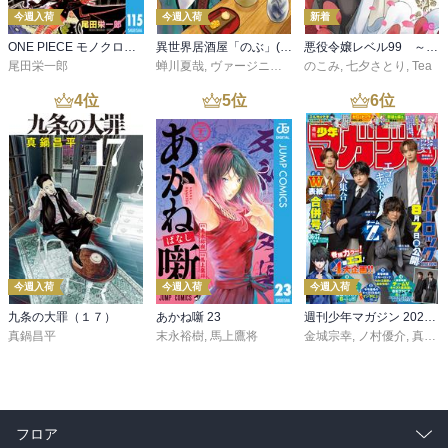
今週入荷
今週入荷
新着
ONE PIECE モノクロ版 115
異世界居酒屋「のぶ」(22)
悪役令嬢レベル99 ～私は裏ボスですが魔王ではありません～ その６
尾田栄一郎
蝉川夏哉
,
ヴァージニア二等兵
のこみ
,
転
,
七夕さとり
,
Tea
4
位
5
位
6
位
今週入荷
今週入荷
今週入荷
九条の大罪（１７）
あかね噺 23
週刊少年マガジン 2026年36・37号[2026年8月5日発売]
真鍋昌平
末永裕樹
,
馬上鷹将
金城宗幸
,
ノ村優介
,
真島ヒロ
フロア