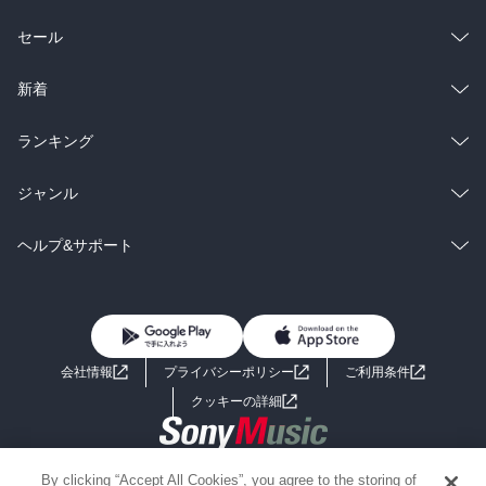
総合
コミック
セール
ラノベ
小説
総合
コミック
新着
雑誌・グラビア
ビジネス・実用
ラノベ
小説
総合
コミック
ランキング
BL・TL
雑誌・グラビア
ビジネス・実用
ラノベ
小説
総合
コミック
ジャンル
BL・TL
雑誌・グラビア
ビジネス・実用
ラノベ
小説
コミック
男性コミック
ヘルプ&サポート
BL・TL
雑誌・グラビア
ビジネス・実用
女性コミック
コミック誌
初めての方へ
ヘルプ
BL・TL
ライトノベル
男子向けラノベ
よくあるご質問
お問い合わせ
会社情報
プライバシーポリシー
ご利用条件
女子向けラノベ
小説
利用規約
クッキーの詳細
国内小説
海外小説
Copyright 2017 - 2026 Sony Music Entertainment(Japan) Inc.
By clicking “Accept All Cookies”, you agree to the storing of