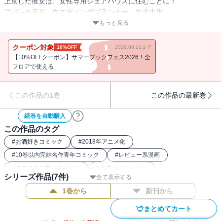
上京した彼女は、女性専用シェアハウスに住むことに！
アパレル店員、ウエディングプランナー、女子大生。
仕事も年齢もバラバラな同居人たちだけど、
もっと見る
美味しいお酒と料理があれば、今日もみんなが集まって・・・!!
話して呑んで、疲れを癒やす“ほっこり暮らし”始まります♪
クーポン対象
10%OFF
2026.08.11まで
【10%OFFクーポン】サマーブックフェス2026！全
フロアで使える
この作品の1巻
この作品の最新巻
続巻を自動購入
この作品のタグ
#
お酒好きコミック
#
2018年アニメ化
#
10巻以内完結名作青年コミック
#
レビュー系漫画
#
ほのぼの日常コミックス
#
上京（コミック）
シリーズ作品(
7
件)
全て表示する
#
シェアハウス（コミック）
#
女の日常コミック
1巻から
新刊から
まとめてカート