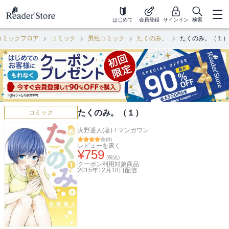
はじめて
会員登録
サインイン
検索
コミックフロア
コミック
男性コミック
たくのみ。
たくのみ。（１）
たくのみ。（１）
コミック
火野遥人(著)
/
マンガワン
(
8
)
レビューを書く
¥
759
(税込)
クーポン利用対象商品
2015年12月18日
配信