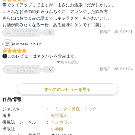
帯でタイアップしてますが、まさにお酒版『だがしかし』。

いろんなお酒の紹介＆うんちくに、アレンジした飲み方、

さらにはおつまみの話まで…キャラクターもかわいいし、

お酒が飲みたくなる一冊。ある意味キケンです（笑）。
ブクログレビューは
投稿日
:
2019.05.31
0
いいねできません
powered by ブクログ
このレビューはネタバレを含みます。
続きを読む
たくのみ1巻読了。「こんな社長、私にもください…」

ブクログレビューは
アニメのPVやニコニコ特番を観てたので、配役の声優さんをイメー
投稿日
:
2018.01.04
0
いいねできません
ジしながら楽しめました。

1話読み終えた時点で、自然とツマミと男梅サワーで飲み始め。その
後、まさかの「男梅サワー」登場で、ツマミをうまい棒に切り替え
すべてのレビューを見る
一気に読み終えました。

作品情報
酒を飲みながら楽しむと倍楽しめるマンガ……というより、どうし
ジャンル
:
コミック
-
男性コミック
ようもなく酒が飲みたくなる酒テロマンガです。桐山直さんの気持
著者
:
火野遥人
ちよい飲みっぷり、そして潔い家でのグダリっぷりが最高です。
掲載誌・レーベル
:
マンガワン
出版社
:
小学館