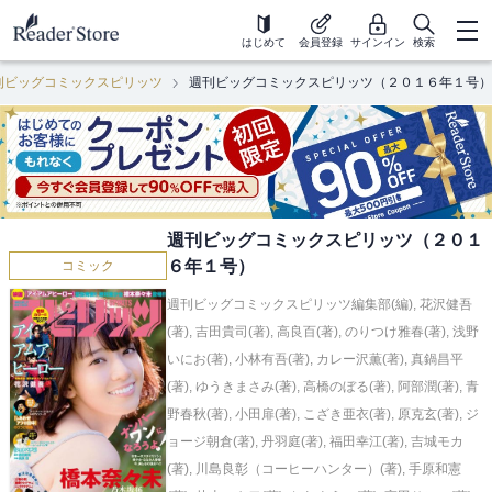
はじめて
会員登録
サインイン
検索
刊ビッグコミックスピリッツ
週刊ビッグコミックスピリッツ（２０１６年１号）
週刊ビッグコミックスピリッツ（２０１
６年１号）
コミック
週刊ビッグコミックスピリッツ編集部(編)
,
花沢健吾
(著)
,
吉田貴司(著)
,
高良百(著)
,
のりつけ雅春(著)
,
浅野
いにお(著)
,
小林有吾(著)
,
カレー沢薫(著)
,
真鍋昌平
(著)
,
ゆうきまさみ(著)
,
高橋のぼる(著)
,
阿部潤(著)
,
青
野春秋(著)
,
小田扉(著)
,
こざき亜衣(著)
,
原克玄(著)
,
ジ
ョージ朝倉(著)
,
丹羽庭(著)
,
福田幸江(著)
,
吉城モカ
(著)
,
川島良彰（コーヒーハンター）(著)
,
手原和憲