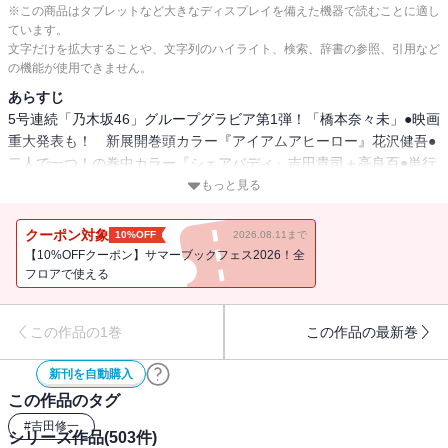
※この商品はタブレットなど大きなディスプレイを備えた機器で読むことに適し
ています。
文字だけを拡大することや、文字列のハイライト、検索、辞書の参照、引用など
の機能が使用できません。
あらすじ
5号連続「乃木坂46」グループグラビア第1弾！「橋本奈々未」●映画
重大発表も！ 新展開巻頭カラー『アイアムアヒーロー』花沢健吾●
二人で一つ！の巻中カラー『シェアバディ』吉田貴司＋高良百●単行
本1集発売記念カラー『しあわせアフロ田中』のりつけ雅春●『デッ
もっと見る
ドデッドデーモンズデデデデデストラクション』浅野いにお●『アオ
アシ』小林有吾●『猫工船』カレー沢薫●『闇金ウシジマくん』真鍋
クーポン対象
10%OFF
2026.08.11まで
昌平●『白暮のクロニクル』ゆうきまさみ●『土竜の唄』高橋のぼる
【10%OFFクーポン】サマーブックフェス2026！全
●『忘却のサチコ』阿部潤●『100万円の女たち』青野春秋●『団地と
フロアで使える
もお』小田扉●『あさひなぐ』こざき亜衣●『るみちゃんの恋鰹』原
克玄●『ダンス・ダンス・ダンスール』ジョージ朝倉●『トクサツガ
この作品の1巻
この作品の最新巻
ガガ』丹羽庭●『僕はコーヒーがのめない』福田幸江＋吉城モカ＋川
島良彰●『夕空のクライフイズム』手原和憲●『ふろがーる！』片山
新刊を自動購入
ユキヲ●『ふつつかなヨメですが！』ねむようこ●『させよエロイ
この作品のタグ
カ』高田サンコ●『おかゆねこ』吉田戦車●『村上海賊の娘』和田竜
＋吉田史郎●『気まぐれコンセプト』ホイチョイ・プロ＊「週刊スピ
#
吉田修一
シリーズ作品(
503
件)