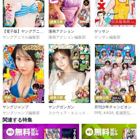
続巻入荷
【電子版】ヤングアニマル
漫画アクション
ゲッサン
ヤングアニマル編集部
漫画アクション編集部
ゲッサン編集部
予約
続巻入荷
続巻入荷
ヤングジャンプ
ヤングガンガン
月刊少年チャンピオン
ヤングジャンプ編集部
スクウェア・エニックス
,
藤原カムイ
PPE
,
KASA
,
堀井雄二
,
長瀬貴弘
,
瀬戸
,
桜田
関連する特集