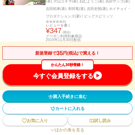
(著)
,
片山ユキヲ(著)
,
ねむようこ(著)
,
高田サンコ(著)
,
吉田戦車(著)
,
和田竜(著)
,
吉田史朗(著)
,
ホイチョイ・
プロダクションズ(著)
/
ビッグスピリッツ
(
0
)
レビューを書く
¥
347
(税込)
クーポン利用対象商品
2015年11月30日
配信
35
新規登録で
円(税込)で買える！
かんたん30秒登録！
今すぐ会員登録をする
購入手続きに進む
カートに入れる
お気に入り
試し読み
ほかの巻を見る