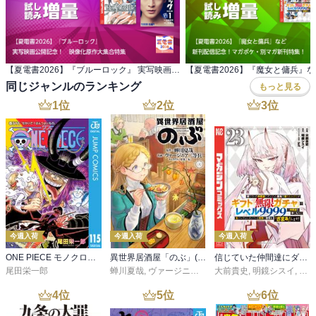
【夏電書2026】『ブルーロック』 実写映画公開記念！ 映像化原作大集合特集
同じジャンルのランキング
もっと見る
1
位
2
位
3
位
今週入荷
今週入荷
今週入荷
ONE PIECE モノクロ版 115
異世界居酒屋「のぶ」(22)
信じていた仲間達にダンジョン奥地で殺されかけたがギフト『無限ガチャ』でレベル９９９９の仲間達を手に入れて元パーティーメンバーと世界に復讐＆『ざまぁ！』します！（２３）
尾田栄一郎
蝉川夏哉
,
ヴァージニア二等兵
大前貴史
,
転
,
明鏡シスイ
,
ｔｅ
4
位
5
位
6
位