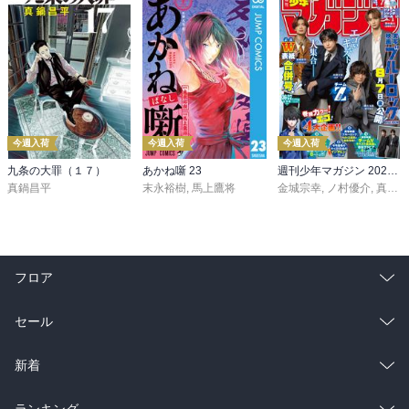
今週入荷
今週入荷
今週入荷
九条の大罪（１７）
あかね噺 23
週刊少年マガジン 2026年36・37号[2026年8月5日発売]
真鍋昌平
末永裕樹
,
馬上鷹将
金城宗幸
,
ノ村優介
,
真島ヒロ
フロア
総合
コミック
セール
ラノベ
小説
総合
コミック
新着
雑誌・グラビア
ビジネス・実用
ラノベ
小説
総合
コミック
ランキング