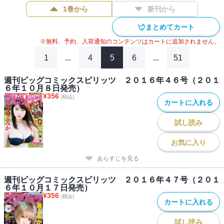
リッツ」デジタル版には、紙版の付録、特典等は含まれません。
1巻から
新刊から
まとめてカート
※無料、予約、入荷通知のコンテンツはカートに追加されません。
1
...
4
5
6
...
51
週刊ビッグコミックスピリッツ ２０１６年４６号（２０１
６年１０月８日発売）
¥
356
(税込)
カートに入れる
試し読み
お気に入り
あらすじを見る
週刊ビッグコミックスピリッツ ２０１６年４７号（２０１
６年１０月１７日発売）
¥
356
(税込)
カートに入れる
試し読み