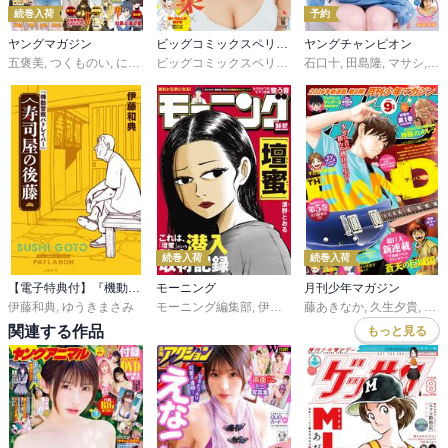
続巻入荷
予約
ヤングマガジン
ビッグコミックスペリオール
ヤングチャンピオン
五褒美
,
つくものい
,
にゃんにゃんファクトリー
,
雁木万里
ビッグコミックスペリオール編集部
石口十
,
ずり騎士
,
田島隆
,
南勝久
,
マサシ
,
蓮尾
,
高
続巻入荷
続巻入荷
【電子特典付】『機動警察パトレイバー』 寿司屋の後藤
モーニング
月刊少年マガジン
伊藤和典
,
ゆうきまさみ
モーニング編集部
,
伊咲智太
藤あきなか
,
オオイシヒロト
,
久生夕貴
,
森高夕
,
和田
関連する作品
もっと見る