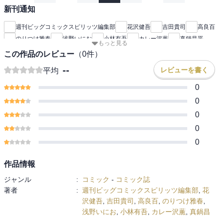
新刊通知
週刊ビッグコミックスピリッツ編集部
花沢健吾
吉田貴司
高良百
のりつけ雅春
浅野いにお
小林有吾
カレー沢薫
真鍋昌平
もっと見る
ゆうきまさみ
高橋のぼる
阿部潤
青野春秋
小田扉
この作品のレビュー
（
0
件）
こざき亜衣
原克玄
ジョージ朝倉
丹羽庭
福田幸江
--
レビューを書く
平均
吉城モカ
川島良彰（コーヒーハンター）
手原和憲
片山ユキヲ
ねむようこ
高田サンコ
吉田戦車
和田竜
吉田史朗
0
ホイチョイ・プロダクションズ
週刊ビッグコミックスピリッツ
0
0
0
0
作品情報
ジャンル
:
コミック
-
コミック誌
著者
:
週刊ビッグコミックスピリッツ編集部
,
花
沢健吾
,
吉田貴司
,
高良百
,
のりつけ雅春
,
浅野いにお
,
小林有吾
,
カレー沢薫
,
真鍋昌