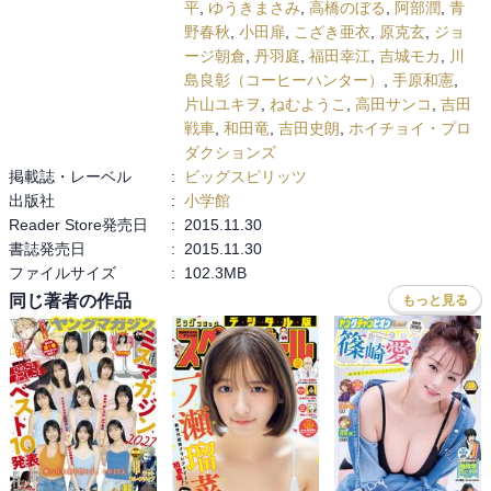
平
,
ゆうきまさみ
,
高橋のぼる
,
阿部潤
,
青
野春秋
,
小田扉
,
こざき亜衣
,
原克玄
,
ジョ
ージ朝倉
,
丹羽庭
,
福田幸江
,
吉城モカ
,
川
島良彰（コーヒーハンター）
,
手原和憲
,
片山ユキヲ
,
ねむようこ
,
高田サンコ
,
吉田
戦車
,
和田竜
,
吉田史朗
,
ホイチョイ・プロ
ダクションズ
掲載誌・レーベル
:
ビッグスピリッツ
出版社
:
小学館
Reader Store発売日
:
2015.11.30
書誌発売日
:
2015.11.30
ファイルサイズ
:
102.3MB
同じ著者の作品
もっと見る