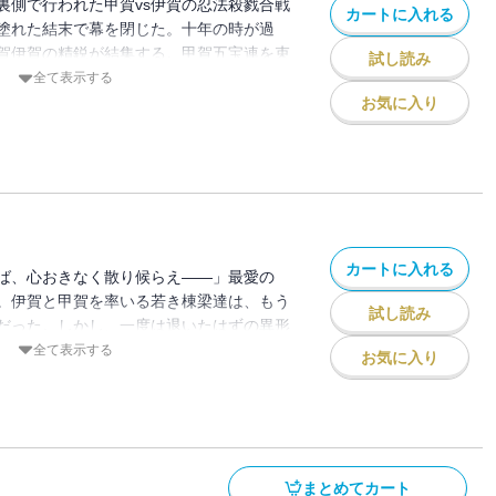
裏側で行われた甲賀vs伊賀の忍法殺戮合戦
カートに入れる
塗れた結末で幕を閉じた。十年の時が過
賀伊賀の精鋭が結集する。甲賀五宝連を束
試し読み
、甲賀八郎。伊賀五花撰を率いる盾眼術使
全て表示する
命の双子である二人は、成尋衆と名乗る、
お気に入り
明の集団との戦いに巻き込まれていく
カートに入れる
ば、心おきなく散り候らえ――」最愛の
。伊賀と甲賀を率いる若き棟梁達は、もう
試し読み
だった。しかし、一度は退いたはずの異形
徳川二代将軍の死をきっかけに再び現世に
全て表示する
お気に入り
」の五層に待ち受ける化物たちを斃し、こ
ため、甲賀五宝連と伊賀五花撰は死地へ挑
まとめてカート