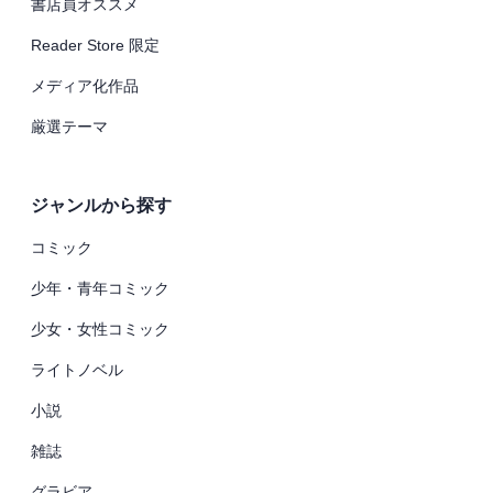
書店員オススメ
Reader Store 限定
メディア化作品
厳選テーマ
ジャンルから探す
コミック
少年・青年コミック
少女・女性コミック
ライトノベル
小説
雑誌
グラビア