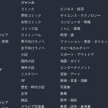
ジャンル
コミック
ビジネス・経済
男性コミック
サイエンス・テクノロジー
女性コミック
コンピュータ・情報
コミック誌
くらし・家庭
ラビア
ライトノベル
料理・酒
・実用
男子向けラノベ
ファッション・美容・ダイエッ
女子向けラノベ
ホビー&カルチャー
小説
スポーツ・アウトドア
国内小説
地図・ガイド
海外小説
エンターテイメント
グ
ミステリー
芸術・アート
SF
映画・音楽・演劇
歴史・時代小説
写真集
文学
教養
雑誌
医学・福祉
ラビア
グラビア写真集
教育・語学・参考書