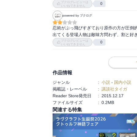
ブクログレビューは
0
いいねできません
powered by ブクログ
忍術がぶっ飛びすぎており原作の方が圧倒的
出てくる登場人物は敵味方問わず、割と好
ブクログレビューは
0
いいねできません
作品情報
ジャンル
:
小説
-
国内小説
掲載誌・レーベル
:
講談社タイガ
Reader Store発売日
:
2015.12.17
ファイルサイズ
:
0.2MB
関連する特集