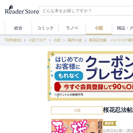
総合
コミック
ラノベ
小説
雑誌・
TOP(総合)
小説フロア
小説
国内小説
桜花忍法帖 バジリスク新
桜花忍法帖
小説
最新巻
山田正紀(著)
/
講