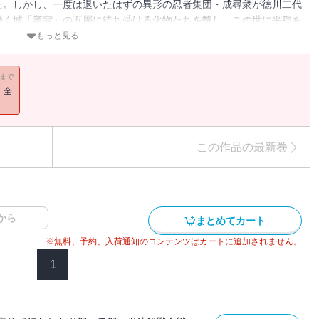
た。しかし、一度は退いたはずの異形の忍者集団・成尋衆が徳川二代
動く城「叢雲」の五層に待ち受ける化物たちを斃し、この世に平穏を
死地へ挑む。
もっと見る
11まで
！全
この作品の最新巻
から
まとめてカート
※無料、予約、入荷通知のコンテンツはカートに追加されません。
1