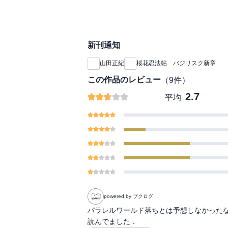
新刊通知
山田正紀
桜花忍法帖 バジリスク新章
この作品のレビュー
（
9
件）
2.7
平均
powered by ブクログ
パラレルワールド落ちとは予想しなかった
読んでました．