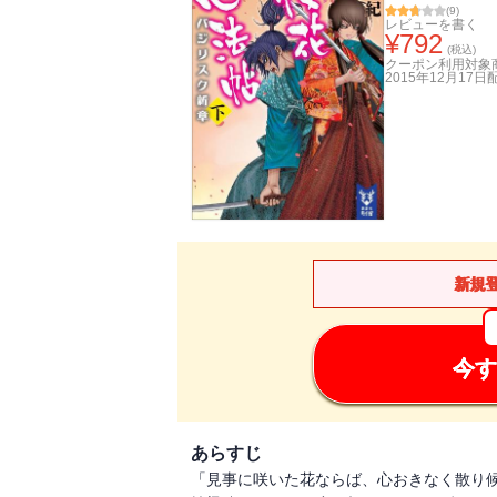
(
9
)
レビューを書く
¥
792
(税込)
クーポン利用対象
2015年12月17日
新規
今す
あらすじ
「見事に咲いた花ならば、心おきなく散り