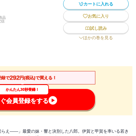
カートに入れる
お気に入り
商品
配信
試し読み
ほかの巻を見る
292
登録で
円(税込)で買える！
かんたん30秒登録！
ぐ会員登録をする
候らえ――」最愛の妹・響と決別した八郎。伊賀と甲賀を率いる若き