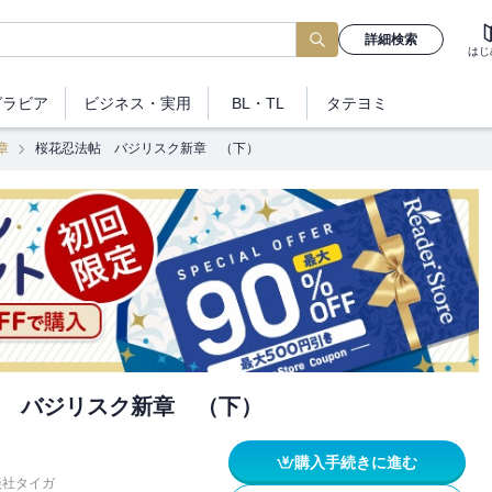
詳細検索
はじ
グラビア
ビジネス
・実用
BL・TL
タテヨミ
章
桜花忍法帖 バジリスク新章 （下）
 バジリスク新章 （下）
購入手続きに進む
談社タイガ