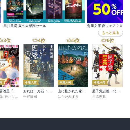
早川書房 夏の大感謝セール
もっと見る
3
位
4
位
5
位
6
位
荷
今週入荷
今週入荷
今週入荷
異世界居酒屋「げん」三杯目
おれは一万石 ： 38 因縁の賊
山に抱かれた家 けもの道
尼子党忠義 北近江合戦心得〈八〉
哉
,
碓井ツカサ
千野隆司
はらだみずき
井原忠政