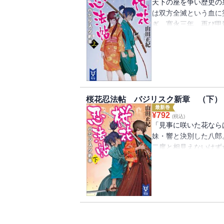
天下の座を争い歴史の
は双方全滅という血に
ぎ、寛永三年、再び甲
ねる矛眼術を操る少年
いの少女、伊賀響。運
人外の力を操る正体不
──。
桜花忍法帖 バジリスク新章 （下）
最新巻
¥
792
(税込)
「見事に咲いた花なら
妹・響と決別した八郎
二度と相見えないはず
の忍者集団・成尋衆が
現れた。動く城「叢雲
の世に平穏を取り戻す
む。