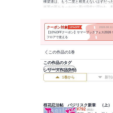
棟梁達は、もう二度と相見えないはずだっ
将軍の死をきっかけに再び現世に現れた。
取り戻すため、甲賀五宝連と伊賀五花撰は
クーポン対象
10%OFF
2026.08.
【10%OFFクーポン】サマーブックフェス2026
フロアで使える
この作品の1巻
この作品のタグ
#
2018年アニメ化
シリーズ作品(
2
件)
1巻から
新刊
桜花忍法帖 バジリスク新章 （上）
¥
792
(税込)