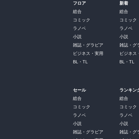
フロア
新着
総合
総合
コミック
コミック
ラノベ
ラノベ
小説
小説
雑誌・グラビア
雑誌・グ
ビジネス・実用
ビジネス
BL・TL
BL・TL
セール
ランキン
総合
総合
コミック
コミック
ラノベ
ラノベ
小説
小説
雑誌・グラビア
雑誌・グ