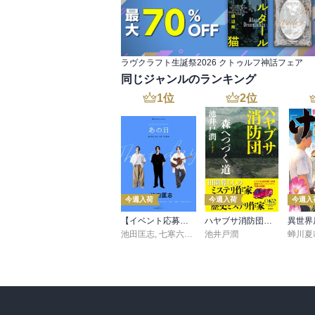
ラヴクラフト生誕祭2026 クトゥルフ神話フェア
同じジャンルのランキング
1
位
2
位
今週入荷
今週入荷
今週入
【イベント応募シリアルコード付】池田匡志出演・オーディオフォトブック「あの日」SPECIAL EDITION（音声／動画付）
ハヤブサ消防団 森へつづく道
池田匡志
,
七寒六温
,
konoko58
池井戸潤
,
村崎キコ
蝉川夏