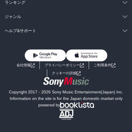
雑誌・グラビア
ビジネス・実用
ラノベ
小説
総合
コミック
ランキング
BL・TL
雑誌・グラビア
ビジネス・実用
ラノベ
小説
総合
コミック
ジャンル
BL・TL
雑誌・グラビア
ビジネス・実用
ラノベ
小説
コミック
男性コミック
ヘルプ&サポート
BL・TL
雑誌・グラビア
ビジネス・実用
女性コミック
コミック誌
初めての方へ
ヘルプ
BL・TL
ライトノベル
男子向けラノベ
よくあるご質問
お問い合わせ
会社情報
プライバシーポリシー
ご利用条件
女子向けラノベ
小説
利用規約
クッキーの詳細
国内小説
海外小説
Copyright 2017 - 2026 Sony Music Entertainment(Japan) Inc.
ミステリー
SF
Information on the site is for the Japan domestic market only
powered by
歴史・時代小説
文学
雑誌
グラビア写真集