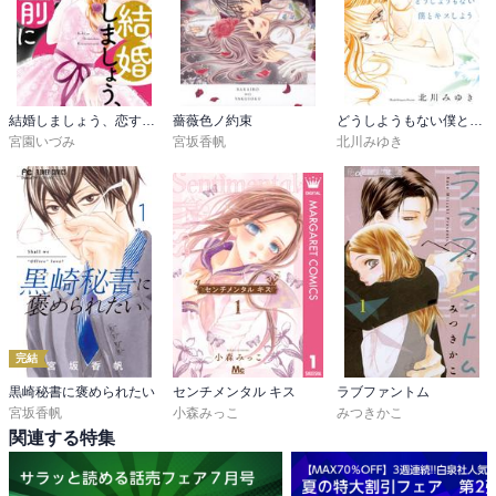
結婚しましょう、恋する前に
薔薇色ノ約束
どうしようもない僕とキスしよう
宮園いづみ
宮坂香帆
北川みゆき
完結
黒崎秘書に褒められたい
センチメンタル キス
ラブファントム
宮坂香帆
小森みっこ
みつきかこ
関連する特集