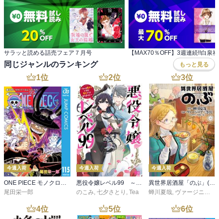
サラッと読める話売フェア７月号
同じジャンルのランキング
もっと見る
1
位
2
位
3
位
今週入荷
今週入荷
今週入荷
ONE PIECE モノクロ版 115
悪役令嬢レベル99 ～私は裏ボスですが魔王ではありません～ その６
異世界居酒屋「のぶ」(22)
尾田栄一郎
のこみ
,
七夕さとり
,
Tea
蝉川夏哉
,
ヴァージニア二等兵
4
位
5
位
6
位