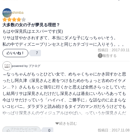
shimba
大多数の女の子が夢見る理想？
もはや深見氏はエスパーです(笑)

リサは甘やかされすぎて、本当にダメな子になっちゃいそう。

私の中でディズニープリンセスと同じカテゴリーに入りそう。。。
投稿日
:
2017.03.11
いいね！
7
報告する
powered by ブクログ
→なっちゃんがもっとひどい女で、めちゃくちゃにかき回すかと思
ったし阿久津（深見さんと差をつけるためかちょっと古めのイケメ
ン…？）さんももっと強引に行くかと思えば全然さらっとしていた
し結局リサは深見さんだけだし深見さんは過去にいろいろあっても
今はリサだけっていう「ハイハイ、ご勝手に」な話なのに止まらな
いコヒバニ。ダラダラと読み続けるタイプのマンガだろうけどでも
やっぱり深見さんのヴィジュアルはやばい。っていうか深見さんだ
けやばい・・・（語彙力）（そして失礼）
続きを読む
ブクログレビューは
投稿日
:
2017.11.08
0