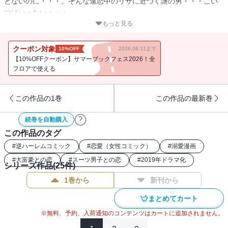
とないのに・・・。そんな遠恋中のリサに近づく謎の男・・・こい
つはいったい・・・
遠恋中でも甘さMAXのコヒバニワールド開幕です！！
もっと見る
クーポン対象
10%OFF
2026.08.11まで
【10%OFFクーポン】サマーブックフェス2026！全
フロアで使える
この作品の1巻
この作品の最新巻
続巻を自動購入
この作品のタグ
#
逆ハーレムコミック
#
恋愛（女性コミック）
#
溺愛漫画
#
大富豪との恋
#
スーツ男子との恋
#
2019年ドラマ化
シリーズ作品(
25
件)
1巻から
新刊から
まとめてカート
※無料、予約、入荷通知のコンテンツはカートに追加されません。