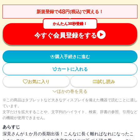
48
新規登録で
円(税込)で買える！
かんたん30秒登録！
今すぐ会員登録をする
購入手続きに進む
カートに入れる
お気に入り
試し読み
ほかの巻を見る
※この商品はタブレットなど大きなディスプレイを備えた機器で読むことに適し
ています。
文字だけを拡大することや、文字列のハイライト、検索、辞書の参照、引用など
の機能が使用できません。
あらすじ
深見さんが１か月の長期出張！こんなに長く離ればなれになったこ