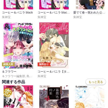
コーヒー＆バニラ black
コーヒー＆バニラ black【マイクロ】
愛でて春～呪われた公爵騎士様は溺愛する～
朱神宝
朱神宝
朱神宝
続巻入荷
無料あり
＆フラワー
コーヒー＆バニラ【タテ読み】
＆フラワー編集部
,
島袋ユミ
朱神宝
,
ましい柚茉
,
甘宮ちか
,
真村澪生
,
もりなかもなか
,
三
関連する作品
もっと見る