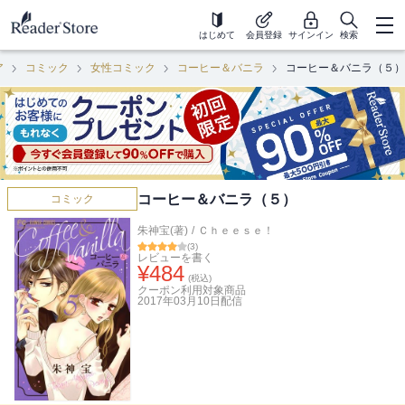
はじめて
会員登録
サインイン
検索
ア
コミック
女性コミック
コーヒー＆バニラ
コーヒー＆バニラ（５）
コーヒー＆バニラ（５）
コミック
朱神宝(著)
/
Ｃｈｅｅｓｅ！
(
3
)
レビューを書く
¥
484
(税込)
クーポン利用対象商品
2017年03月10日
配信