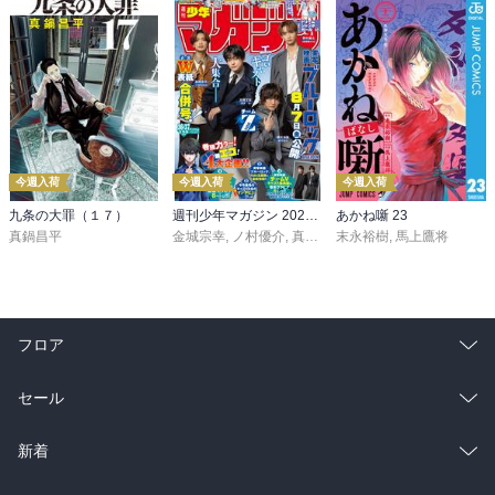
今週入荷
今週入荷
今週入荷
九条の大罪（１７）
週刊少年マガジン 2026年36・37号[2026年8月5日発売]
あかね噺 23
真鍋昌平
金城宗幸
,
ノ村優介
,
真島ヒロ
末永裕樹
,
宮島礼吏
,
馬上鷹将
,
新川直司
,
久
フロア
総合
コミック
セール
ラノベ
小説
総合
コミック
新着