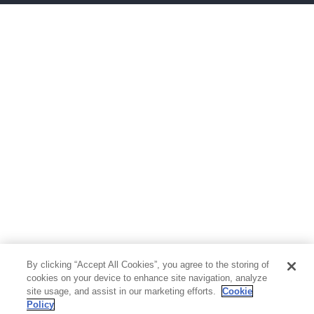
ボーイズラブ
ティーンズラブ
人文・思想・歴史
社会・政治・法律
ビジネス・経済
サイエンス・テクノロジー
コンピュータ・情報
くらし・家庭
料理・酒
ファッション・美容・ダイエット
ホビー&カルチャー
スポーツ・アウトドア
地図・ガイド
エンターテイメント
芸術・アート
映画・音楽・演劇
By clicking “Accept All Cookies”, you agree to the storing of
写真集
教養
cookies on your device to enhance site navigation, analyze
site usage, and assist in our marketing efforts.
Cookie
Policy
医学・福祉
教育・語学・参考書