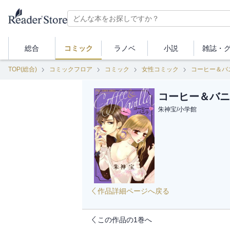
総合
コミック
ラノベ
小説
雑誌・
TOP(総合)
コミックフロア
コミック
女性コミック
コーヒー＆バ
コーヒー＆バニ
朱神宝
/
小学館
作品詳細ページへ戻る
この作品の1巻へ