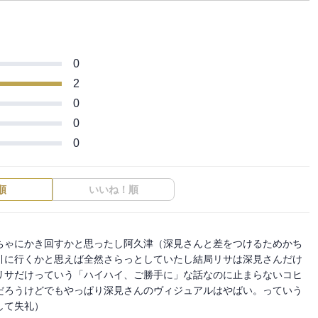
0
2
0
0
0
順
いいね！順
ちゃにかき回すかと思ったし阿久津（深見さんと差をつけるためかち
引に行くかと思えば全然さらっとしていたし結局リサは深見さんだけ
リサだけっていう「ハイハイ、ご勝手に」な話なのに止まらないコヒ
だろうけどでもやっぱり深見さんのヴィジュアルはやばい。っていう
して失礼）