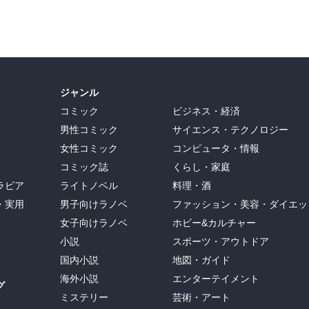
ジャンル
コミック
ビジネス・経済
男性コミック
サイエンス・テクノロジー
女性コミック
コンピュータ・情報
コミック誌
くらし・家庭
ラビア
ライトノベル
料理・酒
・実用
男子向けラノベ
ファッション・美容・ダイエッ
女子向けラノベ
ホビー&カルチャー
小説
スポーツ・アウトドア
国内小説
地図・ガイド
海外小説
エンターテイメント
グ
ミステリー
芸術・アート