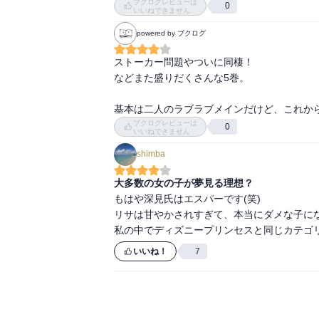
ブクログレビューは
0
いいねできません
powered by ブクログ
ストーカー問題やついに同棲！

などまた盛りだくさんな5巻。

基本は二人のラブラブメインだけど、これか
ブクログレビューは
0
いいねできません
shimba
大多数の女の子が夢見る理想？
もはや深見氏はエスパーです(笑)

リサは甘やかされすぎて、本当にダメな子にな
私の中でディズニープリンセスと同じカテゴ
いいね！
7