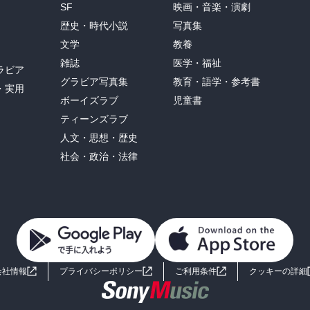
SF
映画・音楽・演劇
歴史・時代小説
写真集
文学
教養
雑誌
医学・福祉
ラビア
グラビア写真集
教育・語学・参考書
・実用
ボーイズラブ
児童書
ティーンズラブ
人文・思想・歴史
社会・政治・法律
会社情報
プライバシーポリシー
ご利用条件
クッキーの詳細