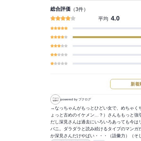
総合評価
（
3
件）
4.0
平均
新着
powered by ブクログ
→なっちゃんがもっとひどい女で、めちゃく
ょっと古めのイケメン…？）さんももっと強
だし深見さんは過去にいろいろあっても今は
バニ。ダラダラと読み続けるタイプのマンガ
か深見さんだけやばい・・・（語彙力）（そ