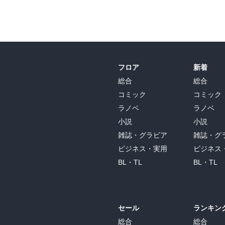
フロア
新着
総合
総合
コミック
コミック
ラノベ
ラノベ
小説
小説
雑誌・グラビア
雑誌・グ
ビジネス・実用
ビジネス
BL・TL
BL・TL
セール
ランキン
総合
総合