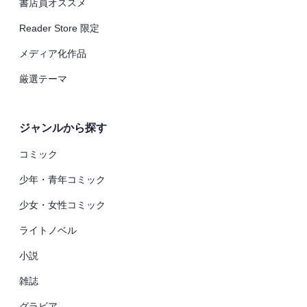
書店員オススメ
Reader Store 限定
メディア化作品
厳選テーマ
ジャンルから探す
コミック
少年・青年コミック
少女・女性コミック
ライトノベル
小説
雑誌
グラビア