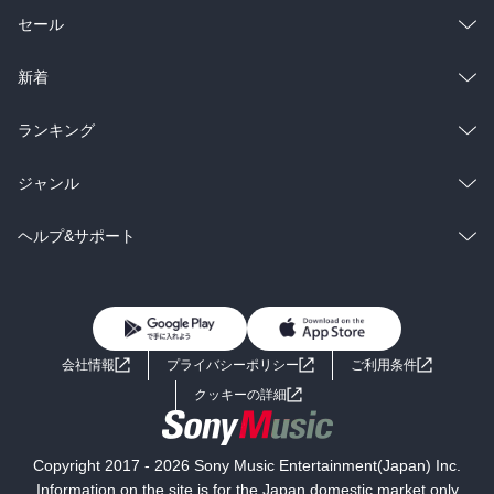
総合
コミック
セール
ラノベ
小説
総合
コミック
新着
雑誌・グラビア
ビジネス・実用
ラノベ
小説
総合
コミック
ランキング
BL・TL
雑誌・グラビア
ビジネス・実用
ラノベ
小説
総合
コミック
ジャンル
BL・TL
雑誌・グラビア
ビジネス・実用
ラノベ
小説
コミック
男性コミック
ヘルプ&サポート
BL・TL
雑誌・グラビア
ビジネス・実用
女性コミック
コミック誌
初めての方へ
ヘルプ
BL・TL
ライトノベル
男子向けラノベ
よくあるご質問
お問い合わせ
会社情報
プライバシーポリシー
ご利用条件
女子向けラノベ
小説
利用規約
クッキーの詳細
国内小説
海外小説
Copyright 2017 - 2026 Sony Music Entertainment(Japan) Inc.
ミステリー
SF
Information on the site is for the Japan domestic market only