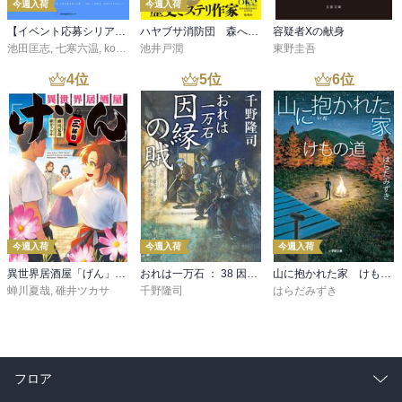
今週入荷
今週入荷
【イベント応募シリアルコード付】池田匡志出演・オーディオフォトブック「あの日」SPECIAL EDITION（音声／動画付）
ハヤブサ消防団 森へつづく道
容疑者Xの献身
池田匡志
,
七寒六温
,
konoko58
池井戸潤
,
村崎キコ
東野圭吾
4
位
5
位
6
位
今週入荷
今週入荷
今週入荷
異世界居酒屋「げん」三杯目
おれは一万石 ： 38 因縁の賊
山に抱かれた家 けもの道
蝉川夏哉
,
碓井ツカサ
千野隆司
はらだみずき
フロア