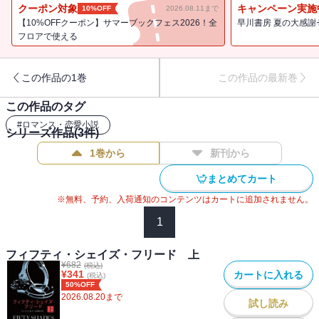
クーポン対象
キャンペーン実施
10%OFF
2026.08.11まで
【10%OFFクーポン】サマーブックフェス2026！全
早川書房 夏の大感謝
フロアで使える
この作品の1巻
この作品の最新巻
この作品のタグ
#
ロマンス・恋愛小説
シリーズ作品(
3
件)
1巻から
新刊から
まとめてカート
※無料、予約、入荷通知のコンテンツはカートに追加されません。
1
フィフティ・シェイズ・フリード 上
¥
682
(税込)
¥
341
カートに入れる
(税込)
50%OFF
2026.08.20
まで
試し読み