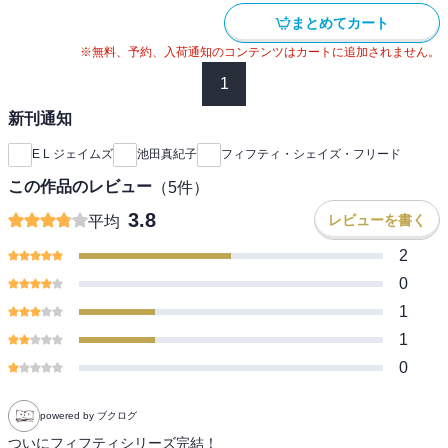
まとめてカート
※無料、予約、入荷通知のコンテンツはカートに追加されません。
1
新刊通知
E L ジェイムズ
池田真紀子
フィフティ・シェイズ・フリード
この作品のレビュー
（
5
件）
3.8
レビューを書く
平均
2
0
1
1
0
powered by ブクログ
ついにフィフティシリーズ完結！
