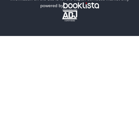
powered by
歴史・時代小説
文学
雑誌
グラビア写真集
ボーイズラブ
ティーンズラブ
人文・思想・歴史
社会・政治・法律
ビジネス・経済
サイエンス・テクノロジー
コンピュータ・情報
くらし・家庭
料理・酒
ファッション・美容・ダイエット
ホビー&カルチャー
スポーツ・アウトドア
地図・ガイド
エンターテイメント