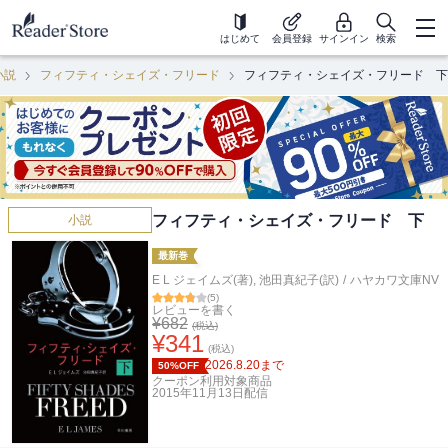
はじめて
会員登録
サインイン
検索
小説
フィフティ・シェイズ・フリード
フィフティ・シェイズ・フリード 下
フィフティ・シェイズ・フリード 下
小説
最新巻
E L ジェイムズ(著)
,
池田真紀子(訳)
/
ハヤカワ文庫NV
(
5
)
レビューを書く
¥
682
(税込)
¥
341
(税込)
2026.8.20
まで
50%OFF
クーポン利用対象商品
2015年11月13日
配信