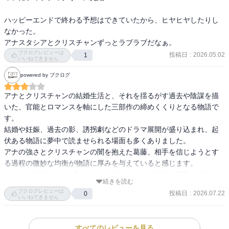
ハッピーエンドで終わる予想はできていたから、ヒヤヒヤしたりし
なかった。

アナスタシアとクリスチャンずっとラブラブだなぁ。
ブクログレビューは
投稿日
:
2026.05.02
1
いいねできません
powered by ブクログ
アナとクリスチャンの結婚生活と、それを揺るがす過去や陰謀を描
いた、官能とロマンスを軸にした三部作の締めくくりとなる物語で
す。

結婚や妊娠、過去の影、誘拐劇などのドラマ展開が盛り込まれ、起
伏ある物語に夢中で読ませられる場面も多くありました。

アナの強さとクリスチャンの闇を抱えた葛藤、相手を信じようとす
る過程の微妙な均衡が物語に厚みを与えていると感じます。

一方で、後半はやや“盛りすぎ”の印象があり、設定の飛躍や都合のよ
続きを読む
さが気になるところもありました。

ブクログレビューは
投稿日
:
2026.07.22
0
ミステリーやサスペンスよりロマンス重視の構成なので、緊張感を
いいねできません
求めると肩透かしに感じるかもしれませんが、それでも三部作を締
めくくるにふさわしい、甘く切ない余韻を残す一冊でした。
すべてのレビューを見る