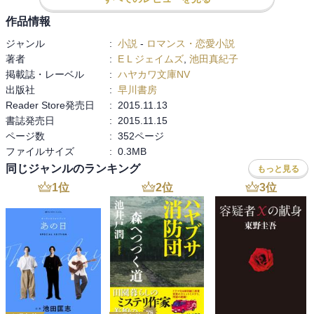
作品情報
ジャンル
:
小説
-
ロマンス・恋愛小説
著者
:
E L ジェイムズ
,
池田真紀子
掲載誌・レーベル
:
ハヤカワ文庫NV
出版社
:
早川書房
Reader Store発売日
:
2015.11.13
書誌発売日
:
2015.11.15
ページ数
:
352ページ
ファイルサイズ
:
0.3MB
同じジャンルのランキング
もっと見る
1
位
2
位
3
位