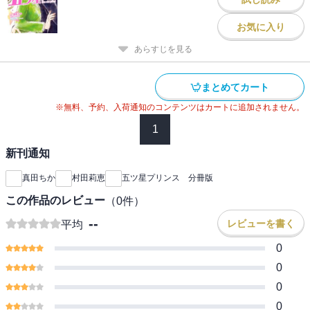
お気に入り
あらすじを見る
まとめてカート
※無料、予約、入荷通知のコンテンツはカートに追加されません。
1
新刊通知
真田ちか
村田莉恵
五ツ星プリンス 分冊版
この作品のレビュー
（
0
件）
--
レビューを書く
平均
0
0
0
0