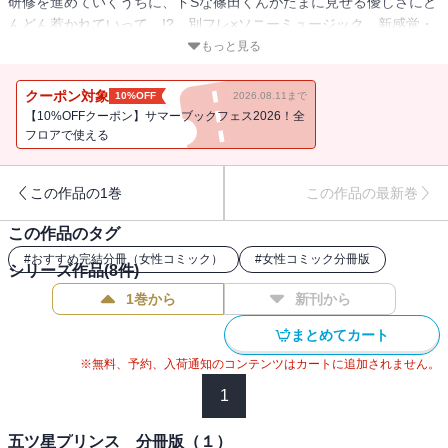
研修を進めていくうちに、ドSな篠田くんがたまに見せる優しさにど
んどん惹かれていって…!? 別フレ×ソニーミュージック 新感覚・
おもてなしラブ!! episode 7 「HOTEL SHINODAのおもてなし
もっと見る
（後）」を収録しています。
クーポン対象
10%OFF
2026.08.11まで
【10%OFFクーポン】サマーブックフェス2026！全
フロアで使える
この作品の1巻
この作品の最新巻
この作品のタグ
#
おすすめ完結分冊（女性コミック）
#
女性コミック分冊版
シリーズ作品(
8
件)
1巻から
新刊から
まとめてカート
※無料、予約、入荷通知のコンテンツはカートに追加されません。
1
五ツ星プリンス 分冊版（１）