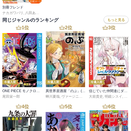
別冊フレンド
ナカガワパリ
,
八田あかり
,
ゆきら
,
餡蜜
,
長岡みう
,
なるき
,
岡モトカ
,
みきもと凜
,
同じジャンルのランキング
もっと見る
1
位
2
位
3
位
今週入荷
今週入荷
今週入荷
ONE PIECE モノクロ版 115
異世界居酒屋「のぶ」(22)
信じていた仲間達にダンジョン奥地で殺されかけたがギフト『無限ガチャ』でレベル９９９９の仲間達を手に入れて元パーティーメンバーと世界に復讐＆『ざまぁ！』します！（２３）
尾田栄一郎
蝉川夏哉
,
ヴァージニア二等兵
大前貴史
,
転
,
明鏡シスイ
,
ｔｅ
4
位
5
位
6
位