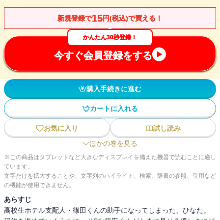
15
新規登録で
円(税込)で買える！
かんたん30秒登録！
今すぐ会員登録をする
購入手続きに進む
カートに入れる
お気に入り
試し読み
ほかの巻を見る
※この商品はタブレットなど大きなディスプレイを備えた機器で読むことに適し
ています。
文字だけを拡大することや、文字列のハイライト、検索、辞書の参照、引用など
の機能が使用できません。
あらすじ
高校生ホテル支配人・篠田くんの助手になってしまった、ひなた。