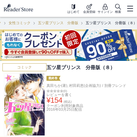
はじめて
会員登録
サインイン
検索
ク
女性コミック
五ツ星プリンス 分冊版
五ツ星プリンス 分冊版（８）
五ツ星プリンス 分冊版（８）
コミック
最終巻
真田ちか(著)
,
村田莉恵(企画協力)
/
別冊フレンド
(
0
)
レビューを書く
¥
154
(税込)
クーポン利用対象商品
2016年03月25日
配信