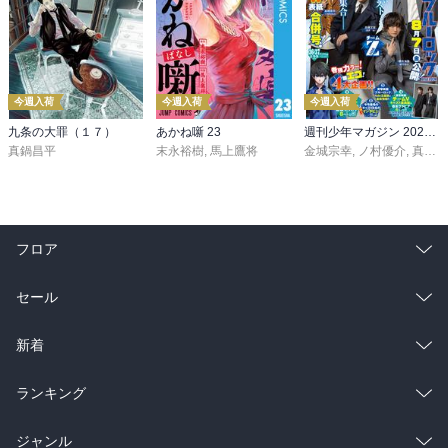
今週入荷
今週入荷
今週入荷
九条の大罪（１７）
あかね噺 23
週刊少年マガジン 2026年36・37号[2026年8月5日発売]
真鍋昌平
末永裕樹
,
馬上鷹将
金城宗幸
,
ノ村優介
,
真島ヒロ
フロア
総合
コミック
セール
ラノベ
小説
総合
コミック
新着
雑誌・グラビア
ビジネス・実用
ラノベ
小説
総合
コミック
ランキング
BL・TL
雑誌・グラビア
ビジネス・実用
ラノベ
小説
総合
コミック
ジャンル