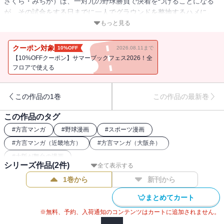
ざくら・みちか）は、一対九の野球勝負で決着をつけることになる
が、その試合をする日までに一人でグラウンドを整地するハメに。
ろくに眠らず身体を酷使して作業する道花は、完成まであとわずか
もっと見る
の状態で試合当日を迎えるが、体力も気力も限界に達して倒れてし
まう。そんな時、見物していた学生達が道花の応援を始めていき、
クーポン対象
10%OFF
2026.08.11まで
ついに奇跡が・・・・・・!?
【10%OFFクーポン】サマーブックフェス2026！全
フロアで使える
この作品の1巻
この作品の最新巻
この作品のタグ
#
方言マンガ
#
野球漫画
#
スポーツ漫画
#
方言マンガ（近畿地方）
#
方言マンガ（大阪弁）
#
大阪が舞台の漫画
シリーズ作品(
2
件)
全て表示する
1巻から
新刊から
まとめてカート
※無料、予約、入荷通知のコンテンツはカートに追加されません。