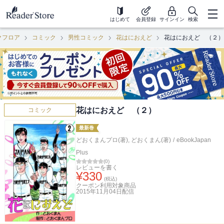
はじめて
会員登録
サインイン
検索
クフロア
コミック
男性コミック
花はにおえど
花はにおえど （２）
花はにおえど （２）
コミック
最新巻
どおくまんプロ(著)
,
どおくまん(著)
/
eBookJapan
Plus
(
0
)
レビューを書く
¥
330
(税込)
クーポン利用対象商品
2015年11月04日
配信