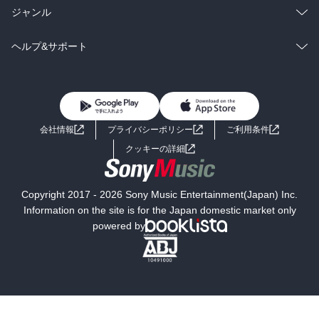
BL・TL
雑誌・グラビア
ビジネス・実用
ラノベ
小説
総合
コミック
ジャンル
BL・TL
雑誌・グラビア
ビジネス・実用
ラノベ
小説
コミック
男性コミック
ヘルプ&サポート
BL・TL
雑誌・グラビア
ビジネス・実用
女性コミック
コミック誌
初めての方へ
ヘルプ
BL・TL
ライトノベル
男子向けラノベ
よくあるご質問
お問い合わせ
会社情報
プライバシーポリシー
ご利用条件
女子向けラノベ
小説
利用規約
クッキーの詳細
国内小説
海外小説
Copyright 2017 - 2026 Sony Music Entertainment(Japan) Inc.
ミステリー
SF
Information on the site is for the Japan domestic market only
powered by
歴史・時代小説
文学
雑誌
グラビア写真集
ボーイズラブ
ティーンズラブ