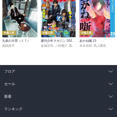
今週入荷
今週入荷
今週入荷
九条の大罪（１７）
週刊少年マガジン 2026年36・37号[2026年8月5日発売]
あかね噺 23
真鍋昌平
金城宗幸
,
ノ村優介
,
真島ヒロ
末永裕樹
,
宮島礼吏
,
馬上鷹将
,
新川直司
,
久
フロア
総合
コミック
セール
ラノベ
小説
総合
コミック
新着
雑誌・グラビア
ビジネス・実用
ラノベ
小説
総合
コミック
ランキング