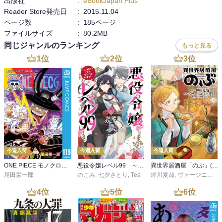
出版社
:
eBookJapan Plus
Reader Store発売日
:
2015.11.04
ページ数
:
185ページ
ファイルサイズ
:
80.2MB
同じジャンルのランキング
もっと見る
1
位
2
位
3
位
今週入荷
今週入荷
今週入荷
ONE PIECE モノクロ版 115
悪役令嬢レベル99 ～私は裏ボスですが魔王ではありません～ その６
異世界居酒屋「のぶ」(22)
尾田栄一郎
のこみ
,
七夕さとり
,
Tea
蝉川夏哉
,
ヴァージニア二等兵
4
位
5
位
6
位