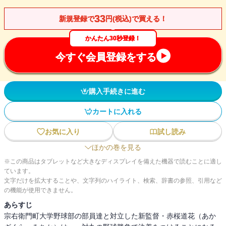
33
新規登録で
円(税込)で買える！
かんたん30秒登録！
今すぐ会員登録をする
購入手続きに進む
カートに入れる
お気に入り
試し読み
ほかの巻を見る
※この商品はタブレットなど大きなディスプレイを備えた機器で読むことに適し
ています。
文字だけを拡大することや、文字列のハイライト、検索、辞書の参照、引用など
の機能が使用できません。
あらすじ
宗右衛門町大学野球部の部員達と対立した新監督・赤桜道花（あか