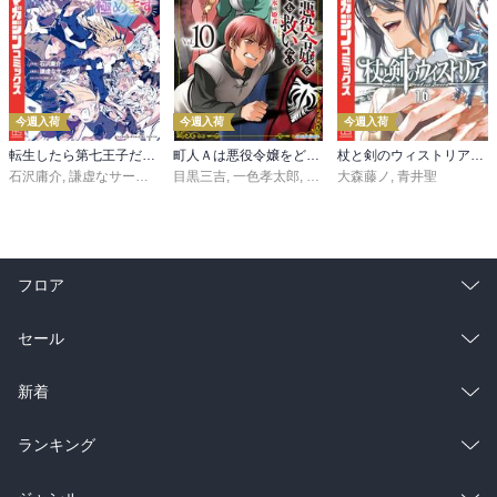
今週入荷
今週入荷
今週入荷
転生したら第七王子だったので、気ままに魔術を極めます（２４）
町人Ａは悪役令嬢をどうしても救いたい ～どぶと空と氷の姫君～１０【電子書店共通特典イラスト付】
杖と剣のウィストリア（１６）
石沢庸介
,
謙虚なサークル
,
メル。
目黒三吉
,
一色孝太郎
,
Parum
大森藤ノ
,
青井聖
フロア
総合
コミック
セール
ラノベ
小説
総合
コミック
新着
雑誌・グラビア
ビジネス・実用
ラノベ
小説
総合
コミック
ランキング
BL・TL
雑誌・グラビア
ビジネス・実用
ラノベ
小説
総合
コミック