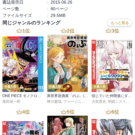
書誌発売日
:
2015.06.26
ページ数
:
80ページ
ファイルサイズ
:
29.5MB
同じジャンルのランキング
もっと見る
1
位
2
位
3
位
今週入荷
今週入荷
今週入荷
ONE PIECE モノクロ版 115
異世界居酒屋「のぶ」(22)
信じていた仲間達にダンジョン奥地で殺されかけたがギフト『無限ガチャ』でレベル９９９９の仲間達を手に入れて元パーティーメンバーと世界に復讐＆『ざまぁ！』します！（２３）
尾田栄一郎
蝉川夏哉
,
ヴァージニア二等兵
大前貴史
,
転
,
明鏡シスイ
,
ｔｅ
4
位
5
位
6
位