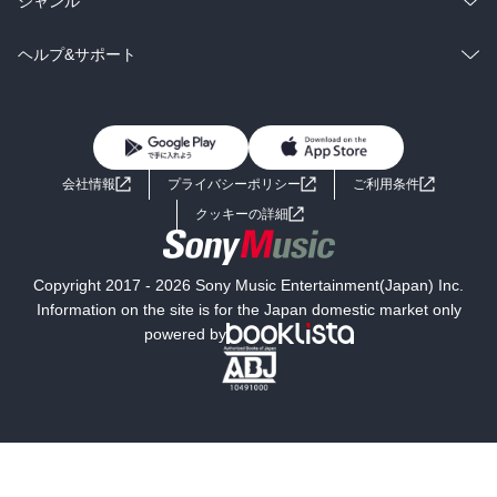
ジャンル
BL・TL
雑誌・グラビア
ビジネス・実用
ラノベ
小説
コミック
男性コミック
ヘルプ&サポート
BL・TL
雑誌・グラビア
ビジネス・実用
女性コミック
コミック誌
初めての方へ
ヘルプ
BL・TL
ライトノベル
男子向けラノベ
よくあるご質問
お問い合わせ
会社情報
プライバシーポリシー
ご利用条件
女子向けラノベ
小説
利用規約
クッキーの詳細
国内小説
海外小説
Copyright 2017 - 2026 Sony Music Entertainment(Japan) Inc.
ミステリー
SF
Information on the site is for the Japan domestic market only
powered by
歴史・時代小説
文学
雑誌
グラビア写真集
ボーイズラブ
ティーンズラブ