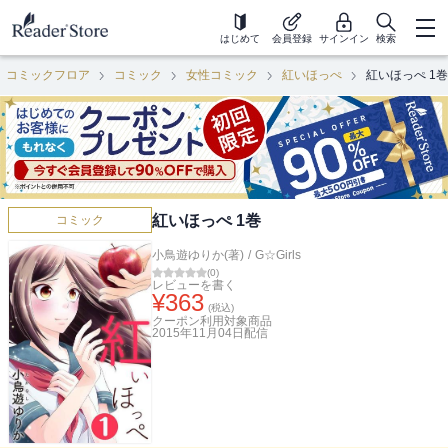
はじめて
会員登録
サインイン
検索
コミックフロア
コミック
女性コミック
紅いほっぺ
紅いほっぺ 1巻
紅いほっぺ 1巻
コミック
小鳥遊ゆりか(著)
/
G☆Girls
(
0
)
レビューを書く
¥
363
(税込)
クーポン利用対象商品
2015年11月04日
配信