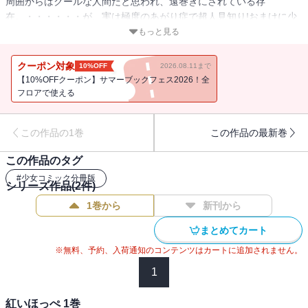
周囲からはクールな人間だと思われ、遠巻きにされている存
在。・・・・・・が、実は極度のあがり症で超人見知り!おまけに少
しのことですぐに赤面してしまう。そのことで過去にさんざんから
もっと見る
かわれたせいで、赤くならないようポーカーフェイスを装って日々
を過ごしていた。彼氏はおろか友達さえもいない凛子が、学校一の
クーポン対象
10%OFF
2026.08.11まで
爽やか男子・神木くんとの出会いでその生活は一変──!?
【10%OFFクーポン】サマーブックフェス2026！全
フロアで使える
この作品の1巻
この作品の最新巻
この作品のタグ
#
少女コミック分冊版
シリーズ作品(
2
件)
1巻から
新刊から
まとめてカート
※無料、予約、入荷通知のコンテンツはカートに追加されません。
1
紅いほっぺ 1巻