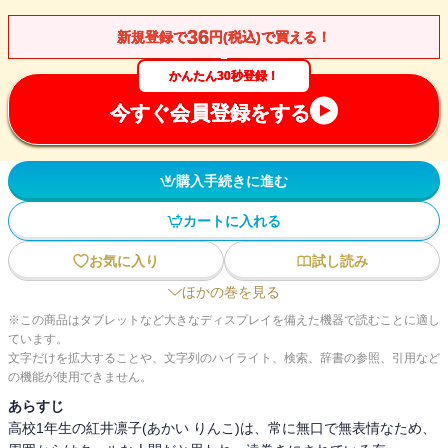
36
新規登録で
円(税込)で買える！
かんたん30秒登録！
今すぐ会員登録をする
購入手続きに進む
カートに入れる
お気に入り
試し読み
ほかの巻を見る
※この商品はタブレットなど大きなディスプレイを備えた機器で読むことに適し
ています。
文字だけを拡大することや、文字列のハイライト、検索、辞書の参照、引用など
の機能が使用できません。
あらすじ
高校1年生の紅井凛子(あかい りんこ)は、常に無口で無表情なため、