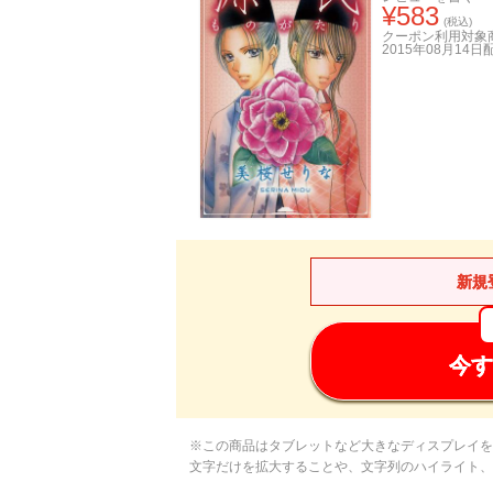
¥
583
(税込)
クーポン利用対象
2015年08月14日
新規
今す
※この商品はタブレットなど大きなディスプレイを
文字だけを拡大することや、文字列のハイライト、