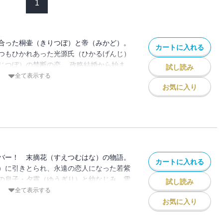
1
合った桐壷（きりつぼ）と帝（みかど）。
カートに入れる
つもひかれあった光源氏（ひかるげんじ）
じつぼ）の禁断の恋。 政略結婚から始ま
試し読み
（うえ）の初恋。生霊になるまで源氏を愛
全て表示する
ころ）。あの源氏物語がまんがになっ
お気に入り
て、そしてセツナイ・・・！ はるか昔
初の恋／藤壷・内緒の恋／葵・青い恋心／
バー！ 末摘花（すえつむはな）の物語。
カートに入れる
）に引きとられ、永遠の恋人になった若紫
の息子・夕霧（ゆうぎり）と幼なじみ、雲
試し読み
り）の純愛。女の子のキモチは今も昔も変
全て表示する
みやすい古典源氏物語シリーズ第2巻！
お気に入り
恋／若紫の恋／雲居の雁の恋／落窪ものが