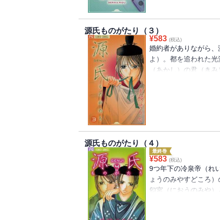
源氏ものがたり（３）
¥
583
(税込)
婚約者がありながら、
よ）。都を追われた光
（あかし）の君（きみ
んだ紫（むらさき）の
さんのみや）・・・。
は・・・!? 源氏物語
●収録作品／朧月夜・
愛／女三宮・奪われる
源氏ものがたり（４）
最終巻
¥
583
(税込)
9つ年下の冷泉帝（れ
ょうのみやすどころ）
匂宮（におうのみや）
か）の君（きみ）姉妹
かれ・・・切なく揺れ