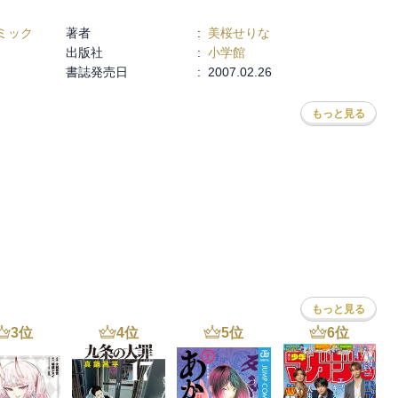
ミック
著者
:
美桜せりな
出版社
:
小学館
書誌発売日
:
2007.02.26
もっと見る
ハオ
,
服部美紀
もっと見る
3
位
4
位
5
位
6
位