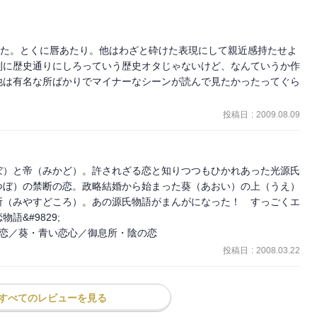
った。とくに唇あたり。他はわざと砕けた表現にして親近感持たせよ
別に歴史通りにしろっていう歴史オタじゃないけど、なんていうか作
他は有名な所ばかりでマイナーなシーンが読んで見たかったってぐら
投稿日
:
2009.08.09
ぼ）と帝（みかど）。許されざる恋と知りつつもひかれあった光源氏
つぼ）の禁断の恋。政略結婚から始まった葵（あおい）の上（うえ）
所（みやすどころ）。あの源氏物語がまんがになった！　すっごくエ
&#9829;　

の恋／葵・青い恋心／御息所・陰の恋
投稿日
:
2008.03.22
すべてのレビューを見る