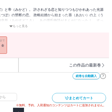
）と帝（みかど）。 許されざる恋と知りつつもひかれあった光源
つぼ）の禁断の恋。 政略結婚から始まった葵（あおい）の上（う
御息所（みやすどころ）。あの源氏物語がまんがになった！ すっ
はるか昔の恋物語♥
もっと見る
の恋／葵・青い恋心／御息所・陰の恋
11まで
！全
この作品の最新巻
続巻を自動購入
から
まとめてカート
※無料、予約、入荷通知のコンテンツはカートに追加されません。