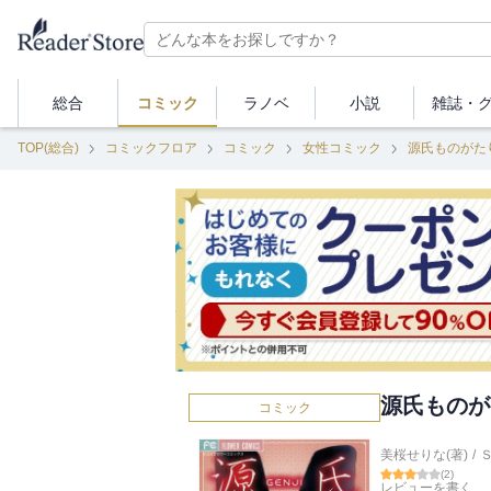
総合
コミック
ラノベ
小説
雑誌・
TOP(総合)
コミックフロア
コミック
女性コミック
源氏ものがた
源氏ものが
コミック
美桜せりな(著)
/
(
2
)
レビューを書く