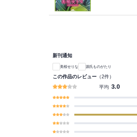
描くシリーズ、最終巻
●収録作品／絵画のつ
された想い／宇治十帖
新刊通知
美桜せりな
源氏ものがたり
この作品のレビュー
（
2
件）
3.0
平均