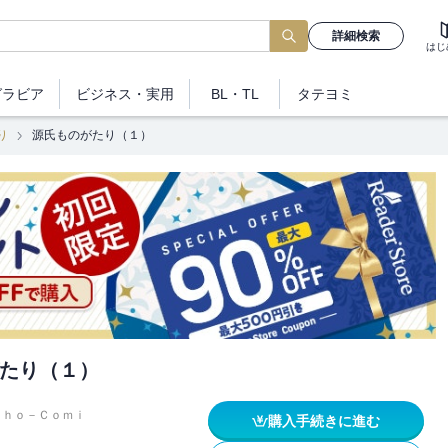
詳細検索
はじ
グラビア
ビジネス
・実用
BL・TL
タテヨミ
り
源氏ものがたり（１）
たり（１）
Ｓｈｏ－Ｃｏｍｉ
購入手続きに進む