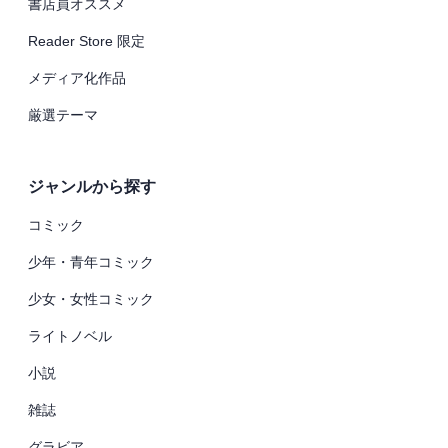
書店員オススメ
Reader Store 限定
メディア化作品
厳選テーマ
ジャンルから探す
コミック
少年・青年コミック
少女・女性コミック
ライトノベル
小説
雑誌
グラビア