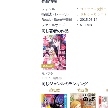
作品情報
ジャンル
:
コミック
-
女性コ
掲載誌・レーベル
:
Ｓｈｏ－Ｃｏｍｉ
Reader Store発売日
:
2015.08.14
ファイルサイズ
:
51.1MB
同じ著者の作品
続巻入荷
モバフラ
モバフラ編集部
,
桃乃みく
,
宮城杏奈
,
響 あい
,
陽丘
同じジャンルのランキング
1
位
2
位