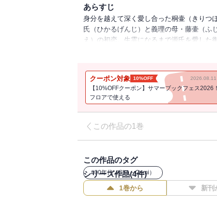
あらすじ
身分を越えて深く愛し合った桐壷（きりつぼ
氏（ひかるげんじ）と義理の母・藤壷（ふじ
え）の初恋。生霊になるまで源氏を愛した
ごくエロくて、そしてセツナイ・・・！ 
●収録作品／桐壷・最初の恋／藤壷・内緒
クーポン対象
10%OFF
2026.08.
【10%OFFクーポン】サマーブックフェス2026
フロアで使える
この作品の1巻
この作品のタグ
#
00年代（Sho－Comi）
シリーズ作品(
4
件)
1巻から
新刊