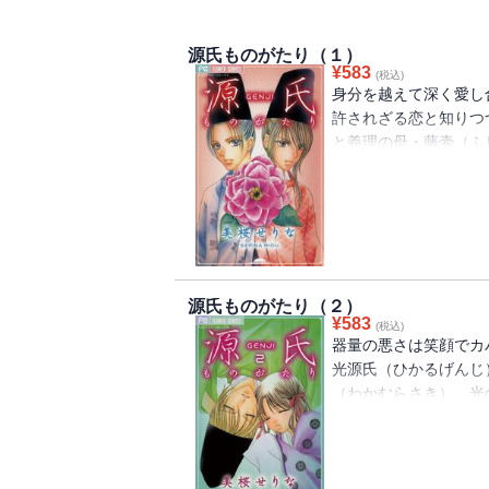
源氏ものがたり（１）
¥
583
(税込)
身分を越えて深く愛し
許されざる恋と知りつ
と義理の母・藤壷（ふ
った葵（あおい）の上
した御息所（みやすど
た！ すっごくエロく
の恋物語♥
●収録作品／桐壷・最
御息所・陰の恋
源氏ものがたり（２）
¥
583
(税込)
器量の悪さは笑顔でカ
光源氏（ひかるげんじ
（わかむらさき）。光
居（くもい）の雁（か
わらない♥ 日本一読
●収録作品／末摘花の
たり