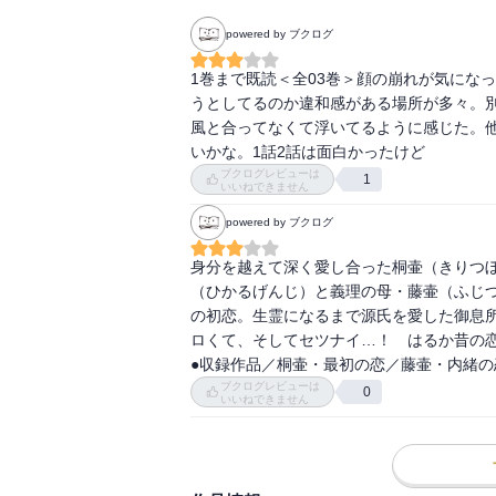
powered by ブクログ
1巻まで既読＜全03巻＞顔の崩れが気にな
うとしてるのか違和感がある場所が多々。
風と合ってなくて浮いてるように感じた。
いかな。1話2話は面白かったけど
ブクログレビューは
1
いいねできません
powered by ブクログ
身分を越えて深く愛し合った桐壷（きりつ
（ひかるげんじ）と義理の母・藤壷（ふじ
の初恋。生霊になるまで源氏を愛した御息
ロくて、そしてセツナイ…！　はるか昔の恋物語
●収録作品／桐壷・最初の恋／藤壷・内緒
ブクログレビューは
0
いいねできません