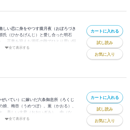
激しい恋に身をやつす朧月夜（おぼろづき
カートに入れる
源氏（ひかるげんじ）と愛し合った明石
）。正妻を迎えた源氏の陰でひとり思い悩
試し読み
上（うえ）。そして、幼い女三宮（おんな
全て表示する
年を重ねた源氏を待っているの
お気に入り
シリーズ、第3巻！
危険な恋／明石・忍ぶ恋／紫の上・耐える
恋
カートに入れる
いぜいてい）に嫁いだ六条御息所（ろくじ
の娘、梅壺（うめつぼ）。薫（かおる）、
試し読み
と、美しい大君（おおいぎみ）、中（な
の恋模様。心は薫にひかれ、体は匂宮にひ
全て表示する
お気に入り
る浮舟（うきふね）。光源氏の末裔の恋を