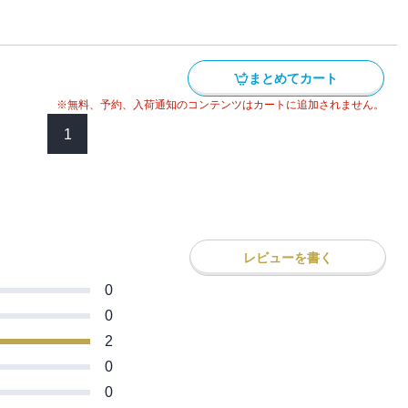
！
むぐ愛／大君・秘め続けた恋／中の君・残
まとめてカート
※無料、予約、入荷通知のコンテンツはカートに追加されません。
1
レビューを書く
0
0
2
0
0