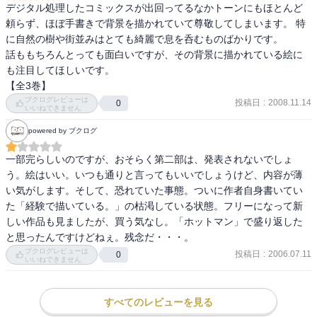
デジタル処理したコミックスが出回ってるなかトーンにもほとんど
頼らず、ほぼ手書きで背景を描かれていて尊敬してしまいます。 特
に自然の樹や街並みはとても綺麗で息を呑むものばかりです。 

話ももちろんとっても面白いですが、その背景に描かれている絵に
も注目してほしいです。 

ブクログレビューは
投稿日
:
2008.11.14
0
いいねできません
powered by ブクログ
一部完らしいのですが、おそらく第二部は、発表されないでしょ
う。絵はいい。いつも通りと言ってもいいでしょうけど、内容が薄
い気がします。そして、恐れていた事態。ついに作者自身書いてい
た「経験で描いている。」の枯渇している状態。フリーになって新
しい作品も見ましたが、買う気なし。「ホットマン」で盛り返した
と思ったんですけどねぇ。残念だ・・・。
ブクログレビューは
投稿日
:
2006.07.11
0
いいねできません
すべてのレビューを見る