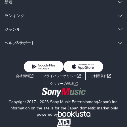
ラノベ
小説
総合
コミック
新着
雑誌・グラビア
ビジネス・実用
ラノベ
小説
総合
コミック
ランキング
BL・TL
雑誌・グラビア
ビジネス・実用
ラノベ
小説
総合
コミック
ジャンル
BL・TL
雑誌・グラビア
ビジネス・実用
ラノベ
小説
コミック
男性コミック
ヘルプ&サポート
BL・TL
雑誌・グラビア
ビジネス・実用
女性コミック
コミック誌
初めての方へ
ヘルプ
BL・TL
ライトノベル
男子向けラノベ
よくあるご質問
お問い合わせ
会社情報
プライバシーポリシー
ご利用条件
女子向けラノベ
小説
利用規約
クッキーの詳細
国内小説
海外小説
Copyright 2017 - 2026 Sony Music Entertainment(Japan) Inc.
ミステリー
SF
Information on the site is for the Japan domestic market only
powered by
歴史・時代小説
文学