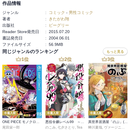
作品情報
ジャンル
:
コミック
-
男性コミック
著者
:
きたがわ翔
出版社
:
ビーグリー
Reader Store発売日
:
2015.07.20
書誌発売日
:
2004.06.01
ファイルサイズ
:
56.9MB
同じジャンルのランキング
もっと見る
1
位
2
位
3
位
今週入荷
今週入荷
今週入荷
ONE PIECE モノクロ版 115
悪役令嬢レベル99 ～私は裏ボスですが魔王ではありません～ その６
異世界居酒屋「のぶ」(22)
尾田栄一郎
のこみ
,
七夕さとり
,
Tea
蝉川夏哉
,
ヴァージニア二等兵