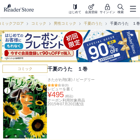
はじめて
会員登録
サインイン
検索
コミックフロア
コミック
男性コミック
千夏のうた
千夏のうた １巻
千夏のうた １巻
コミック
きたがわ翔(著)
/
ビーグリー
(
3
)
レビューを書く
¥
495
(税込)
クーポン利用対象商品
2015年07月20日
配信