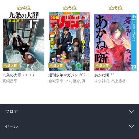
4
位
5
位
6
位
今週入荷
今週入荷
今週入荷
九条の大罪（１７）
週刊少年マガジン 2026年36・37号[2026年8月5日発売]
あかね噺 23
真鍋昌平
金城宗幸
,
ノ村優介
,
真島ヒロ
末永裕樹
,
宮島礼吏
,
馬上鷹将
,
新川直司
,
久
フロア
総合
コミック
セール