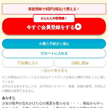
49
新規登録で
円(税込)で買える！
かんたん30秒登録！
今すぐ会員登録をする
購入手続きに進む
カートに入れる
お気に入り
試し読み
ほかの巻を見る
※この商品はタブレットなど大きなディスプレイを備えた機器で読むことに適し
ています。
文字だけを拡大することや、文字列のハイライト、検索、辞書の参照、引用など
の機能が使用できません。
あらすじ
少女の歌声が忘れかけた心の風景を甦らせる・・・。都会からやっ