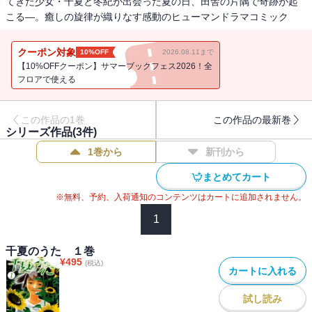
てきた少女・千夏と冬紀が出会った夏の日、田舎の片隅で奇跡が起
こる―。癒しの旋律が織りなす感動のヒューマンドラマコミック
クーポン対象
10%OFF
2026.08.11まで
【10%OFFクーポン】サマーブックフェス2026！全
フロアで使える
この作品の1巻
この作品の最新巻
シリーズ作品(
3
件)
1巻から
新刊から
まとめてカート
※無料、予約、入荷通知のコンテンツはカートに追加されません。
1
千夏のうた １巻
¥
495
(税込)
カートに入れる
試し読み