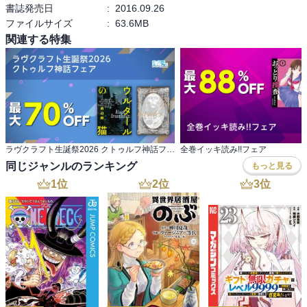
書誌発売日
:
2016.09.26
ファイルサイズ
:
63.6MB
関連する特集
ラヴクラフト生誕祭2026 クトゥルフ神話フェア
全巻イッキ読み!!フェア
同じジャンルのランキング
もっと見る
1
位
2
位
3
位