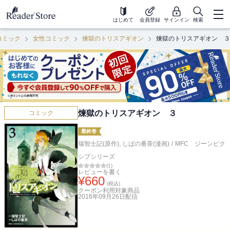
はじめて
会員登録
サインイン
検索
コミック
女性コミック
煉獄のトリスアギオン
煉獄のトリスアギオン ３
煉獄のトリスアギオン ３
コミック
最終巻
瑞智士記(原作)
,
しばの番茶(漫画)
/
MFC ジーンピク
シブシリーズ
(
1
)
レビューを書く
¥
660
(税込)
クーポン利用対象商品
2016年09月26日
配信