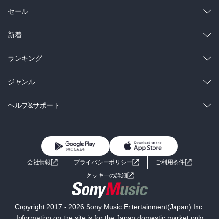
総合
コミック
セール
ラノベ
小説
総合
コミック
新着
雑誌・グラビア
ビジネス・実用
ラノベ
小説
総合
コミック
ランキング
BL・TL
雑誌・グラビア
ビジネス・実用
ラノベ
小説
総合
コミック
ジャンル
BL・TL
雑誌・グラビア
ビジネス・実用
ラノベ
小説
コミック
男性コミック
ヘルプ&サポート
BL・TL
雑誌・グラビア
ビジネス・実用
女性コミック
コミック誌
初めての方へ
ヘルプ
BL・TL
ライトノベル
男子向けラノベ
よくあるご質問
お問い合わせ
会社情報
プライバシーポリシー
ご利用条件
女子向けラノベ
小説
利用規約
クッキーの詳細
国内小説
海外小説
Copyright 2017 - 2026 Sony Music Entertainment(Japan) Inc.
ミステリー
SF
Information on the site is for the Japan domestic market only