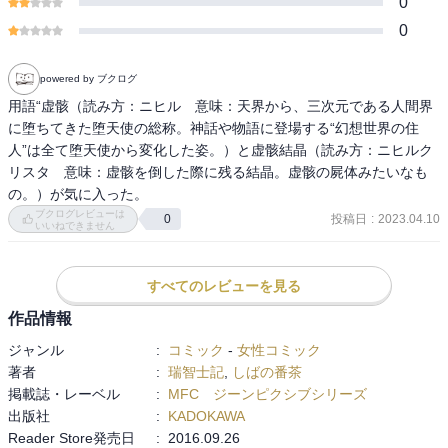
0
0
powered by ブクログ
用語“虚骸（読み方：ニヒル　意味：天界から、三次元である人間界
に堕ちてきた堕天使の総称。神話や物語に登場する“幻想世界の住
人”は全て堕天使から変化した姿。）と虚骸結晶（読み方：ニヒルク
リスタ　意味：虚骸を倒した際に残る結晶。虚骸の屍体みたいなも
の。）が気に入った。
ブクログレビューは
投稿日
:
2023.04.10
0
いいねできません
すべてのレビューを見る
作品情報
ジャンル
:
コミック
-
女性コミック
著者
:
瑞智士記
,
しばの番茶
掲載誌・レーベル
:
MFC ジーンピクシブシリーズ
出版社
:
KADOKAWA
Reader Store発売日
:
2016.09.26