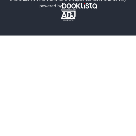
powered by
歴史・時代小説
文学
雑誌
グラビア写真集
ボーイズラブ
ティーンズラブ
人文・思想・歴史
社会・政治・法律
ビジネス・経済
サイエンス・テクノロジー
コンピュータ・情報
くらし・家庭
料理・酒
ファッション・美容・ダイエット
ホビー&カルチャー
スポーツ・アウトドア
地図・ガイド
エンターテイメント