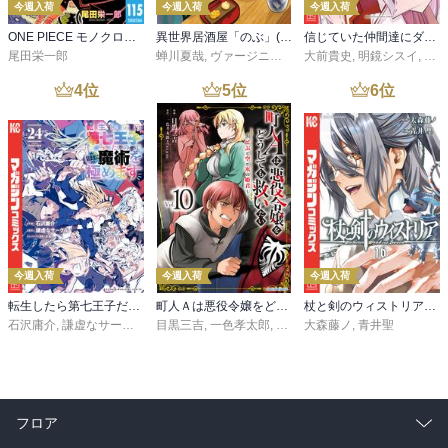
今週入荷
今週入荷
今週入荷
ONE PIECE モノクロ版 115
異世界居酒屋「のぶ」(22)
信じていた仲間達にダンジョン奥地で殺されかけたがギフト『無限ガチャ』でレベル９９９９の仲間達を手に入れて元パーティーメンバーと世界に復讐＆『ざまぁ！』します！（２３）
尾田栄一郎
蝉川夏哉
,
ヴァージニア二等兵
大前貴史
,
転
,
明鏡シスイ
,
ｔｅ
4
位
5
位
6
位
今週入荷
今週入荷
今週入荷
転生したら第七王子だったので、気ままに魔術を極めます（２４）
町人Ａは悪役令嬢をどうしても救いたい ～どぶと空と氷の姫君～１０【電子書店共通特典イラスト付】
杖と剣のウィストリア（１６）
石沢庸介
,
謙虚なサークル
,
メル。
目黒三吉
,
一色孝太郎
,
Parum
大森藤ノ
,
青井聖
フロア