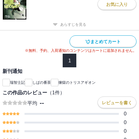
お気に入り
あらすじを見る
まとめてカート
※無料、予約、入荷通知のコンテンツはカートに追加されません。
1
新刊通知
瑞智士記
しばの番茶
煉獄のトリスアギオン
この作品のレビュー
（
1
件）
--
レビューを書く
平均
0
0
0