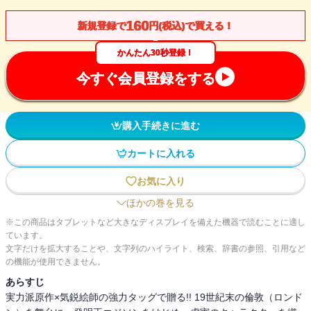
160
新規登録で
円(税込)で買える！
かんたん30秒登録！
今すぐ会員登録をする
購入手続きに進む
カートに入れる
お気に入り
ほかの巻を見る
※この商品はタブレットなど大きなディスプレイを備えた機器で読むことに適し
ています。
文字だけを拡大することや、文字列のハイライト、検索、辞書の参照、引用など
の機能が使用できません。
あらすじ
実力派原作×気鋭絵師の強力タッグで贈る!! 19世紀末の倫敦（ロンド