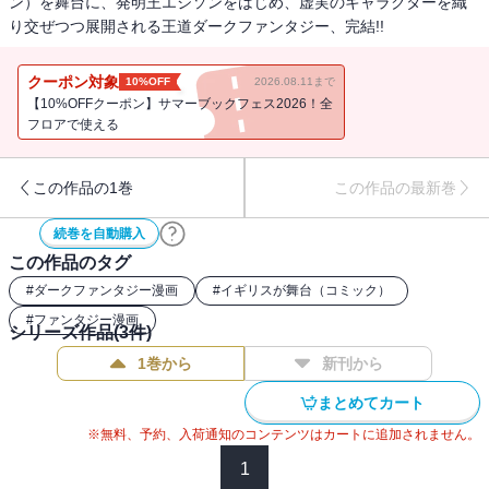
ン）を舞台に、発明王エジソンをはじめ、虚実のキャラクターを織
り交ぜつつ展開される王道ダークファンタジー、完結!!
クーポン対象
10%OFF
2026.08.11まで
【10%OFFクーポン】サマーブックフェス2026！全
フロアで使える
この作品の1巻
この作品の最新巻
続巻を自動購入
この作品のタグ
#
ダークファンタジー漫画
#
イギリスが舞台（コミック）
#
ファンタジー漫画
シリーズ作品(
3
件)
1巻から
新刊から
まとめてカート
※無料、予約、入荷通知のコンテンツはカートに追加されません。
1