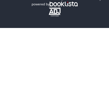
powered by
歴史・時代小説
文学
雑誌
グラビア写真集
ボーイズラブ
ティーンズラブ
人文・思想・歴史
社会・政治・法律
ビジネス・経済
サイエンス・テクノロジー
コンピュータ・情報
くらし・家庭
料理・酒
ファッション・美容・ダイエット
ホビー&カルチャー
スポーツ・アウトドア
地図・ガイド
エンターテイメント