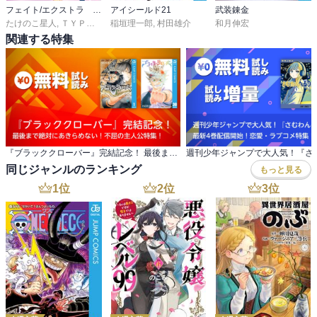
フェイト/エクストラ ＣＣＣ ＦｏｘＴａｉｌ
アイシールド21
武装錬金
たけのこ星人
,
ＴＹＰＥ－ＭＯＯＮ
稲垣理一郎
,
マーベラス
,
村田雄介
和月伸宏
関連する特集
『ブラッククローバー』完結記念！ 最後まで絶対にあきらめない！不屈の主人公特集！
同じジャンルのランキング
もっと見る
1
位
2
位
3
位