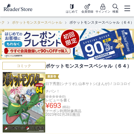
はじめて
会員登録
サインイン
検索
ック
ポケットモンスタースペシャル
ポケットモンスタースペシャル（６４）
ポケットモンスタースペシャル（６４）
コミック
最新巻
日下秀憲(シナリオ)
,
山本サトシ(まんが)
/
コロコロイ
チバン！
(
0
)
レビューを書く
¥
693
(税込)
クーポン利用対象商品
2023年02月28日
配信