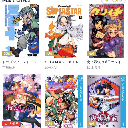
完結
完結
完結
ドラゴンクエストモンスターズ＋新装版
ＳＨＡＭＡＮ ＫＩＮＧ ＴＨＥ ＳＵＰＥＲ ＳＴＡＲ
史上最強の弟子ケンイチ
吉崎観音
武井宏之
松江名俊
セールあり
完結
完結