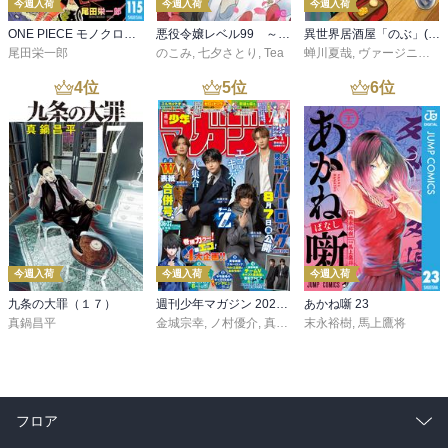
今週入荷
今週入荷
今週入荷
ONE PIECE モノクロ版 115
悪役令嬢レベル99 ～私は裏ボスですが魔王ではありません～ その６
異世界居酒屋「のぶ」(22)
尾田栄一郎
のこみ
,
七夕さとり
,
Tea
蝉川夏哉
,
ヴァージニア二等兵
4
位
5
位
6
位
今週入荷
今週入荷
今週入荷
九条の大罪（１７）
週刊少年マガジン 2026年36・37号[2026年8月5日発売]
あかね噺 23
真鍋昌平
金城宗幸
,
ノ村優介
,
真島ヒロ
末永裕樹
,
宮島礼吏
,
馬上鷹将
,
新川直司
,
久
フロア