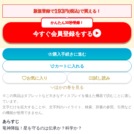
193
新規登録で
円(税込)で買える！
かんたん30秒登録！
今すぐ会員登録をする
購入手続きに進む
カートに入れる
お気に入り
試し読み
ほかの巻を見る
※この商品はタブレットなど大きなディスプレイを備えた機器で読むことに適し
ています。
文字だけを拡大することや、文字列のハイライト、検索、辞書の参照、引用など
の機能が使用できません。
あらすじ
竜神降臨！星を守るのは伝承か？科学か？