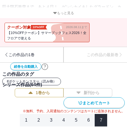
巨大隕石衝突まで…あと４日！ ゲンシカイキしたグラードン、カ
イオーガの力によって隕石に対抗しようとするマツブサ、アオギリ
もっと見る
の策に対し、ルビーは“竜神様”レックウザの捜索へ！ 迫るタイムリ
ミット！ 最後の決断は…!?
クーポン対象
10%OFF
2026.08.11まで
【10%OFFクーポン】サマーブックフェス2026！全
フロアで使える
この作品の1巻
この作品の最新巻
続巻を自動購入
この作品のタグ
#
ポケットモンスター（読み物）
シリーズ作品(
64
件)
1巻から
新刊から
まとめてカート
※無料、予約、入荷通知のコンテンツはカートに追加されません。
1
2
3
4
5
6
7