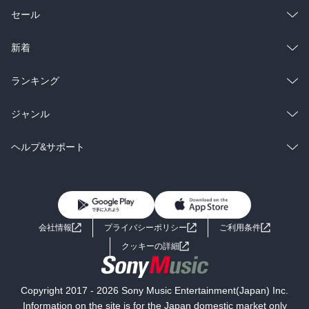
総合
コミック
セール
ラノベ
小説
総合
コミック
新着
雑誌・グラビア
ビジネス・実用
ラノベ
小説
総合
コミック
ランキング
BL・TL
雑誌・グラビア
ビジネス・実用
ラノベ
小説
総合
コミック
ジャンル
BL・TL
雑誌・グラビア
ビジネス・実用
ラノベ
小説
コミック
男性コミック
ヘルプ&サポート
BL・TL
雑誌・グラビア
ビジネス・実用
女性コミック
コミック誌
初めての方へ
ヘルプ
BL・TL
ライトノベル
男子向けラノベ
よくあるご質問
お問い合わせ
会社情報
プライバシーポリシー
ご利用条件
女子向けラノベ
小説
利用規約
クッキーの詳細
国内小説
海外小説
Copyright 2017 - 2026 Sony Music Entertainment(Japan) Inc.
ミステリー
SF
Information on the site is for the Japan domestic market only