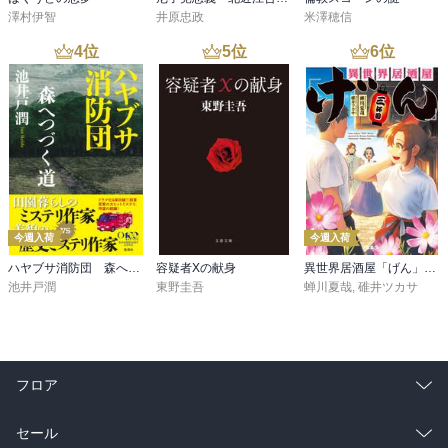
澤村伊智
井原忠政
米澤穂信
4
位
5
位
6
位
今週入荷
今週入荷
ハヤブサ消防団 森へつづく道
容疑者Xの献身
異世界居酒屋「げん」三杯目
池井戸潤
東野圭吾
蝉川夏哉
,
碓井ツカサ
フロア
総合
コミック
セール