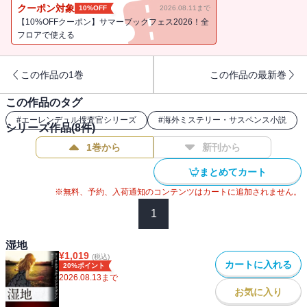
を残し消息を絶っていたのだ。男の名は偽名で、彼の身分証明記録
クーポン対象
10%OFF
2026.08.11まで
は一切なかった。男は何者で、何故消されたのか？ 捜査が浮かび
【10%OFFクーポン】サマーブックフェス2026！全
あがらせたのは、時代に翻弄された哀しい人々の真実だった。北欧
フロアで使える
ミステリの巨人渾身の大作。ヨーロッパミステリ大賞、バリー賞受
賞！
この作品の1巻
この作品の最新巻
この作品のタグ
#
エーレンデュル捜査官シリーズ
#
海外ミステリー・サスペンス小説
シリーズ作品(
8
件)
1巻から
新刊から
まとめてカート
※無料、予約、入荷通知のコンテンツはカートに追加されません。
1
湿地
¥
1,019
(税込)
カートに入れる
20%ポイント
2026.08.13
まで
お気に入り