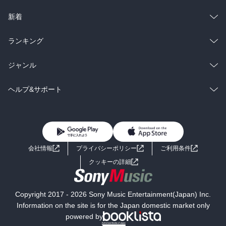
ラノベ
小説
総合
コミック
新着
雑誌・グラビア
ビジネス・実用
ラノベ
小説
総合
コミック
ランキング
BL・TL
雑誌・グラビア
ビジネス・実用
ラノベ
小説
総合
コミック
ジャンル
BL・TL
雑誌・グラビア
ビジネス・実用
ラノベ
小説
コミック
男性コミック
ヘルプ&サポート
BL・TL
雑誌・グラビア
ビジネス・実用
女性コミック
コミック誌
初めての方へ
ヘルプ
BL・TL
ライトノベル
男子向けラノベ
よくあるご質問
お問い合わせ
会社情報
プライバシーポリシー
ご利用条件
女子向けラノベ
小説
利用規約
クッキーの詳細
国内小説
海外小説
Copyright 2017 - 2026 Sony Music Entertainment(Japan) Inc.
ミステリー
SF
Information on the site is for the Japan domestic market only
powered by