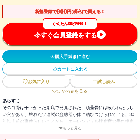
900
新規登録で
円(税込)で買える！
かんたん30秒登録！
今すぐ会員登録をする
購入手続きに進む
カートに入れる
お気に入り
試し読み
ほかの巻を見る
あらすじ
その白骨は干上がった湖底で発見された。頭蓋骨には殴られたらし
い穴があり、壊れたソ連製の盗聴器が体に結びつけられている。30
年以上前の事件らしいことから、エーレンデュル捜査官の手に捜査
が委ねられた。丹念な調査の末、ある失踪事件が浮かび上がる。ア
もっと見る
イスランド全土をまわっていた農業機具のセールスマンが、婚約者