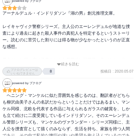
powered by ブクログ
アーナルデュル・インドリダソン『湖の男』創元推理文庫。

レイキャヴィク警察シリーズ。主人公のエーレンデュルが地道な捜
査により過去に起きた殺人事件の真犯人を特定するというストーリ
ー。読むのに苦労した割りには得る物が少なかったというのが正直
な感想。

干上がった湖の底で発見された白骨死体は頭蓋骨に穴があき、体に
続きを読む
はソ連製の盗聴器がくくり付けられていた。エーレンデュルの捜査
ブクログレビューは
投稿日
:
2020.05.07
8
の結果、過去に農機具のセールスマンが婚約者を残して失踪してい
いいねできません
た事実が浮かび上がる。

powered by ブクログ
事実を1つずつ丹念に紐ほどき、少しずつ真実に迫る過程は面白い
　ヘニング・マンケルに似た雰囲気を感じるのは、翻訳者がどちら
が、誰もが見逃していた過去の国家の歴史が絡む事件の真相にまで
も柳沢由美子さんの名訳だからということだけではあるまい。マン
辿り着き、真犯人を特定してしまうというのは余りにも出来過ぎで
ケル同様、北欧を代表する作品に与えられるガラスの鍵賞を、しか
はないだろうか。

も立て続けに二度受賞しているインドリダソン。そのエーレンデュ
ル警部シリーズも、マンケルのヴァランダー・シリーズ同様に、主
本体価格1,360円

人公を捜査官として描くのみならず、生活を持ち、家族を持つ人間
★★★
であり、その中で私的な懊悩や迷いや希望を抱え込んでいるのであ