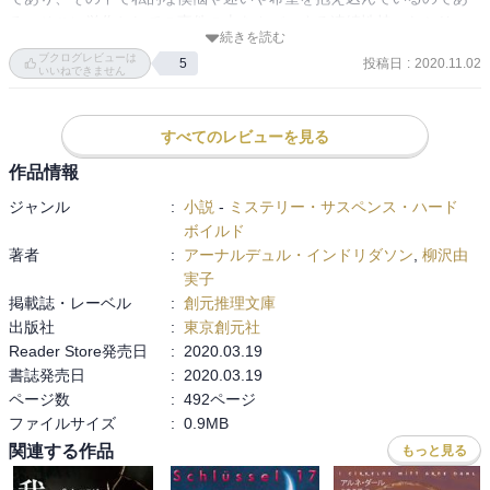
る。そこに単作としての事件の上をカバーする連続性持ったシリー
続きを読む
ズ小説としての魅力が感じられるのだ。

ブクログレビューは
投稿日
:
2020.11.02
5
いいねできません
　シリーズ探偵が、誰かとつきあったとか、別れたとか、子供がで
きたとか、飼い犬が家族に加わった、とか、そういった悩まぬ不動
すべてのレビューを見る
の強き探偵ではなく、読者に近い側の人間であり、読者同様の様々
な家族や人間関係に関する悩み、体の不調、心の荒れる様と、それ
作品情報
を悔やむ様子、等々。そうしたものをメイン・ストーリーに重ねる
ジャンル
:
小説
-
ミステリー・サスペンス・ハード
ことによって得られるリアルな重さ、物語の厚さ、体温のようなも
ボイルド
のが感じられ、作品は活き活きと我々の下に手繰り寄せられる、そ
著者
:
アーナルデュル・インドリダソン
,
柳沢由
んな気がする。

実子
掲載誌・レーベル
:
創元推理文庫
　もちろん、読者と離れたところで、非現実的であれ、快適な小説
出版社
:
東京創元社
を求めたい読者もいると思う。マンケルもインドリダソンも、どち
Reader Store発売日
:
2020.03.19
らかと言えば、私生活では試練を与えられる警察官であり、個人の
書誌発売日
:
2020.03.19
試練を解決できなくても事件を解決することはできる、という、少
ページ数
:
492ページ
し不完全さを持ったキャラクターである。

ファイルサイズ
:
0.9MB
関連する作品
もっと見る
　さて本書を読むのが、わけあって先にハードカバーで読んだ『厳
寒の街』の後になってしまった。本書は、アイスランドの過去の歴