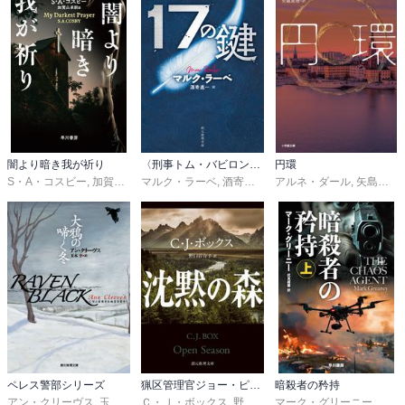
史のなかから現れた古い死体の発見がスタートラインとなる。枯渇
した湖の底から、古い無線機を錘として使われた白骨死体が発見さ
れたのだ。エーレンデュル警部の捜査が始まる。

　一方で、米ソ冷戦時代のアイスランド、共産主義に憧れ東ドイツ
を訪れる若者たちの一団の物語がある人物によって挿入される。彼
が誰なのかは読み進むまでわからない。しかし、冷戦の時代には、
地理的に重要な情報戦略の要衝的にあった上、自国に戦力を一切持
闇より暗き我が祈り
〈刑事トム・バビロン〉シリーズ
円環
たないアイスランドの国には各国の出先機関が押し寄せ、軍事的に
S・A・コスビー
,
加賀山卓朗
マルク・ラーベ
,
酒寄進一
アルネ・ダール
,
矢島真理
も重要な国とされていたのだそうである。

　その時代、ソ連のコミュニズムに希望を求めた若き活動家たちの
行動に本書は焦点を当てる。一方の現代では、エーレンデュル、シ
グルデュル=オーリ、エレンボルクという三人のレギュラー捜査陣
が、それぞれにプライベートな悩みを抱えながらも、彼らなりの才
気を発揮して湖で発見された白骨の正体に迫る。

　アイスランドと東ドイツのライプツィヒの両舞台、両時代を往来
しつつ物語は白骨死体の正体に近づいてゆく。ミステリ要素をしっ
ペレス警部シリーズ
猟区管理官ジョー・ピケット・シリーズ
暗殺者の矜持
かりと差し出しながら、進んでゆく過去の物語とカタストロフ、そ
アン・クリーヴス
,
玉木亨
Ｃ・Ｊ・ボックス
,
野口百合子
マーク・グリーニー
,
伏見