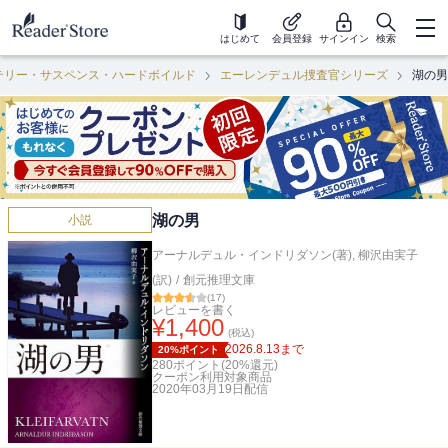
はじめて
会員登録
サインイン
検索
テリー・サスペンス・ハードボイルド
エーレンデュル捜査官シリーズ
湖の男
湖の男
小説
アーナルデュル・インドリダソン(著)
,
柳沢由実子
(訳)
/
創元推理文庫
(
17
)
レビューを書く
¥
1,400
(税込)
2026.8.13
まで
20%ポイント
280
ポイント(
20
%還元)
クーポン利用対象商品
2020年03月19日
配信