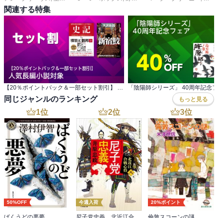
して冷戦後の現代の捜査のコントラストを楽しみながら、超一級の
関連する特集
ストーリーテリングを楽しめる。極上の美酒と言ってよい、これは
相当にハイ・クオリティな作品である。
【20％ポイントバック＆一部セット割引】 人気長編小説対象
「陰陽師シリーズ」 40周年記念
同じジャンルのランキング
もっと見る
1
位
2
位
3
位
50%OFF
今週入荷
20%ポイント
ばくうどの悪夢
尼子党忠義 北近江合戦心得〈八〉
倫敦スコーンの謎