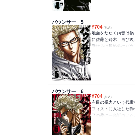
バウンサー 5
¥
704
(税込)
地面をたたく雨音は禍
に佐藤と鈴木、再び現
受けるは規格外のバウ
命の取り合いが始まる
バウンサー 6
¥
704
(税込)
左目の視力という代償
フィストに入社した獅
己の夢に一歩近づいた
を現しつつあった。そ
た男がいた。正体不明