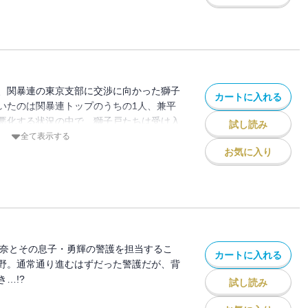
、関暴連の東京支部に交渉に向かった獅子
カートに入れる
いたのは関暴連トップのうちの1人、兼平
悪化する状況の中で、獅子戸たちは受け入
試し読み
…。
全て表示する
お気に入り
理奈とその息子・勇輝の警護を担当するこ
カートに入れる
野。通常通り進むはずだった警護だが、背
…!?
試し読み