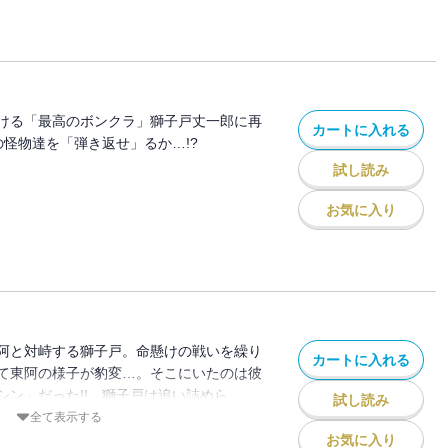
…。
ける「最高のボンクラ」獅子戸丈一郎に再
カートに入れる
の怪物達を「弾き返せ」るか…!?
試し読み
お気に入り
阿と対峙する獅子戸。命懸けの戦いを繰り
カートに入れる
て東阿の様子が豹変…。そこにいたのは彼
シン」だった!! 獅子戸は追い詰めら
試し読み
全て表示する
お気に入り