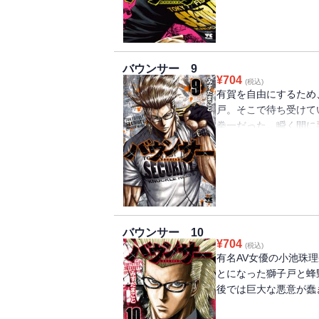
バウンサー 9
¥
704
(税込)
有賀を自由にするため
戸。そこで待ち受けて
拳一だった。瞬く間に
れがたい悲劇に遭遇し
バウンサー 10
¥
704
(税込)
有名AV女優の小池珠
とになった獅子戸と蜂
後では巨大な悪意が蠢き