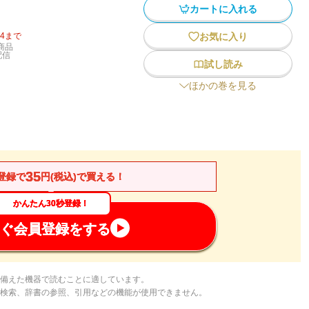
カートに入れる
14
まで
お気に入り
商品
配信
試し読み
ほかの巻を見る
35
登録で
円(税込)で買える！
かんたん30秒登録！
ぐ会員登録をする
備えた機器で読むことに適しています。
検索、辞書の参照、引用などの機能が使用できません。