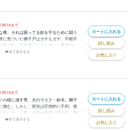
.08.14
まで
カートに入れる
な事。それは困ってる奴を守るために闘う
求に気づいた獅子戸はガチもガチ、不眠不
試し読み
に勤しむ。正社員になるために、最強のバ
必死であがく獅子戸。そして最終試験当
全て表示する
お気に入り
.08.14
まで
カートに入れる
ノの様に潰す男、犬のマスク・鈴木。獅子
に挑む。しかし、状況は圧倒的に不利。後
試し読み
えている。「死」の影が色濃く漂う中、獅
て身の策とは? そして獅子戸が払った大
全て表示する
お気に入り