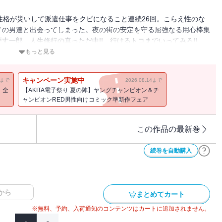
性格が災いして派遣仕事をクビになること連続26回。こらえ性のな
ノの男達と出会ってしまった。夜の街の安定を守る屈強なる用心棒集
丈一郎、人生修行の真っただ中!! 行けるトコまでいってみろ!!
もっと見る
キャンペーン実施中
11まで
2026.08.14まで
！全
【AKITA電子祭り 夏の陣】ヤングチャンピオン＆チ
ャンピオンRED男性向けコミック準新作フェア
この作品の最新巻
続巻を自動購入
から
まとめてカート
※無料、予約、入荷通知のコンテンツはカートに追加されません。