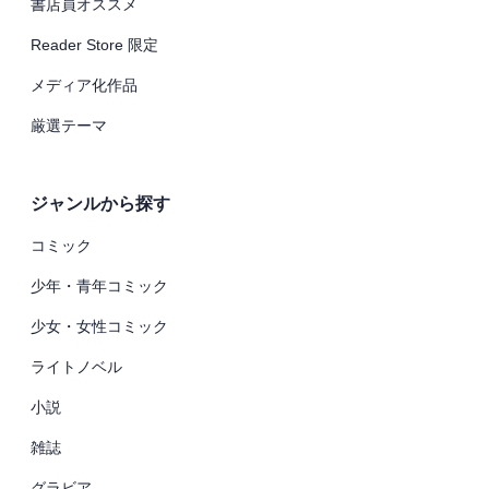
書店員オススメ
Reader Store 限定
メディア化作品
厳選テーマ
ジャンルから探す
コミック
少年・青年コミック
少女・女性コミック
ライトノベル
小説
雑誌
グラビア