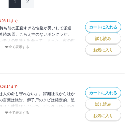
1
2
.08.14
まで
カートに入れる
。持ち前の正直すぎる性格が災いして派遣
連続26回。こらえ性のないボンクラだ。
試し読み
ンモノの男達と出会ってしまった。夜の街
用心棒集団。民間警備会社「東京フィス
全て表示する
お気に入り
人生修行の真っただ中!! 行けるトコまで
の信じたリアル・ロードを!!
.08.14
まで
カートに入れる
は人の命も守れない」。鰐淵社長から吐か
の言葉は絶対、獅子戸のクビは確定的。追
試し読み
された武器はただ一つ。ボンクラゆえのク
9.9％「ムリ」な場面を打開するために、獅
全て表示する
お気に入り
に出る…。