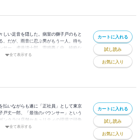
々しい足音を隠した。病室の獅子戸のもと
カートに入れる
る。だが、雨音に忍ぶ男がもう一人。待ち
ンサー、虎井清十郎。雷鳴轟く中、純粋な
試し読み
。
全て表示する
お気に入り
を払いながらも遂に「正社員」として東京
カートに入れる
子戸丈一郎。「最強のバウンサー」という
ボンクラは店舗セキュリティの現場で頭角
試し読み
んな中、街の死角で危険な状態に陥ってい
全て表示する
の6人からの一方的暴行。東京フィスト・
お気に入り