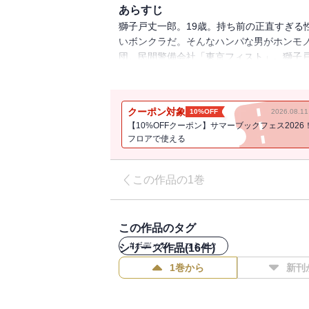
あらすじ
獅子戸丈一郎。19歳。持ち前の正直すぎる
いボンクラだ。そんなハンパな男がホンモ
団。民間警備会社「東京フィスト」。獅子戸
テメェの信じたリアル・ロードを!!
クーポン対象
10%OFF
2026.08.
【10%OFFクーポン】サマーブックフェス2026
フロアで使える
この作品の1巻
この作品のタグ
#
ボディガードコミック
シリーズ作品(
16
件)
1巻から
新刊