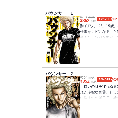
バウンサー 1
¥
704
(税込)
50%OFF
2026
¥
352
(税込)
獅子戸丈一郎。19歳
仕事をクビになること
そんなハンパな男がホ
の安定を守る屈強なる
ト」。獅子戸丈一郎、
いってみろ!! テメェ
バウンサー 2
¥
704
(税込)
50%OFF
2026
¥
352
(税込)
「自身の身を守れぬ者
れた冷徹な言葉。社長
い込まれた獅子戸に残
ソ根性たった一つ。9
子戸はありえない行動