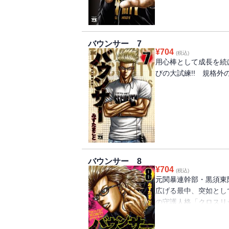
鶴見に限界が近づく…
バウンサー 7
¥
704
(税込)
用心棒として成長を続
びの大試練!! 規格外
バウンサー 8
¥
704
(税込)
元関暴連幹部・黒須東
広げる最中、突如とし
の守護人格「クロスリ
れ……!?