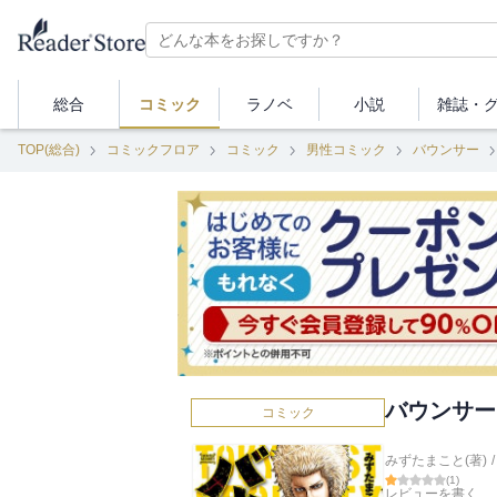
総合
コミック
ラノベ
小説
雑誌・
TOP(総合)
コミックフロア
コミック
男性コミック
バウンサー
バウンサー
コミック
みずたまこと(著)
/
(
1
)
レビューを書く