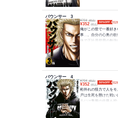
バウンサー 3
¥
704
(税込)
50%OFF
2026
¥
352
(税込)
俺がこの世で一番好き
事…。自分の心奥の欲
休で正社員登用の勉強
ウンサーになるために
日……!!
バウンサー 4
¥
704
(税込)
50%OFF
2026
¥
352
(税込)
桁外れの怪力で人をモ
戸は生死を懸けた戦い
ろには隻腕の佐藤も控
子戸が打ったまさに捨
きすぎる代償とは…!?