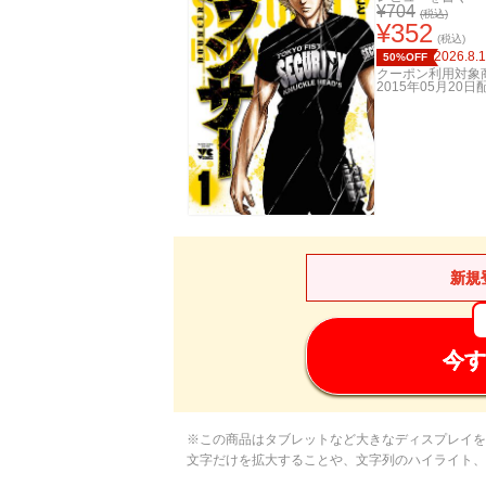
¥
704
(税込)
¥
352
(税込)
2026.8.
50%OFF
クーポン利用対象
2015年05月20日
新規
今す
※この商品はタブレットなど大きなディスプレイを
文字だけを拡大することや、文字列のハイライト、