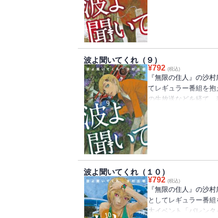
が届く。ＡＤ瑞穂の強
が、突如、大震災が発
まれる中、ミナレは緊
波よ聞いてくれ（９）
¥
792
(税込)
『無限の住人』の沙村
てレギュラー番組を抱
の生放送などを経て、
放送界一大イベント「
たのだが、開催前夜に
て拉致監禁された宗教
連れ出されたのだ。ミ
波よ聞いてくれ（１０）
¥
792
(税込)
『無限の住人』の沙村
としてレギュラー番組
大イベント「バレンタ