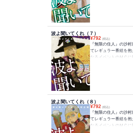
の、団体の「音響兵器
が継続される。そんな
中原ら男子３名が札幌
波よ聞いてくれ（７）
¥
792
(税込)
『無限の住人』の沙村
てレギュラー番組を抱
なるイベントのＭＣに
カレー屋の同僚である
を歩んでいた。そんな
済してほしい」とのメ
受けたミナレは、その
波よ聞いてくれ（８）
¥
792
(税込)
『無限の住人』の沙村
てレギュラー番組を抱
なるイベントのＭＣに
のSNSに「引きこも