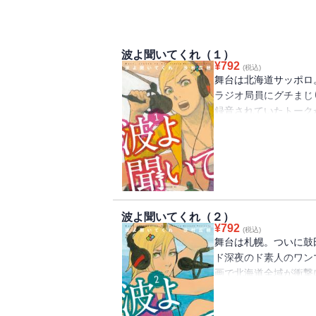
波よ聞いてくれ（１）
¥
792
(税込)
舞台は北海道サッポロ
ラジオ局員にグチまじ
録音されていたトーク
高したミナレはラジオ
せられアドリブで自身
界から勧誘されるミナ
しく動き出す。まさに
波よ聞いてくれ（２）
¥
792
(税込)
舞台は札幌。ついに鼓
ド深夜のド素人のワン
画で北海道全域が衝撃
で、この日を境に彼女
が入ってしまうのだか