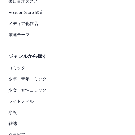
書店員オススメ
Reader Store 限定
メディア化作品
厳選テーマ
ジャンルから探す
コミック
少年・青年コミック
少女・女性コミック
ライトノベル
小説
雑誌
グラビア