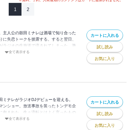
※無料、予約、入荷通知のコンテンツはカートに追加されません。
1
2
。主人公の鼓田ミナレは酒場で知り合った
カートに入れる
りに失恋トークを披露する。すると翌日、
がラジオの生放送で流されてしまった。激
試し読み
局に突撃するも、ディレクターの口車に乗
全て表示する
の恋愛観を叫ぶハメに。この縁でラジオ業
お気に入り
レを中心に、個性あふれる面々の人生が激
、波よ聞いてくれ、なのだ！
田ミナレがラジオDJデビューを迎える。
カートに入れる
マンショー。放送事故を装ったトンデモ企
に包まれた。生々流転とはよく言ったもの
試し読み
の人生は一変。ついに「あの男」から連絡
全て表示する
ら穏やかじゃない。波よ聞いてくれ、とば
お気に入り