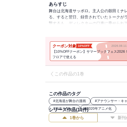
あらすじ
舞台は北海道サッポロ。主人公の鼓田ミナ
る。すると翌日、録音されていたトークが
撃するも、ディレクターの口車に乗せられ
されるミナレを中心に、個性あふれる面々
クーポン対象
10%OFF
2026.08.
【10%OFFクーポン】サマーブックフェス2026
フロアで使える
この作品の1巻
この作品のタグ
#
北海道が舞台の漫画
#
アナウンサー・キ
#
放送コミック
#
2020年アニメ化
シリーズ作品(
13
件)
1巻から
新刊