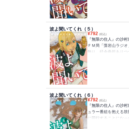
背後で道内の系列ラジ
していた。各人の運命
波よ聞いてくれ（５）
¥
792
(税込)
『無限の住人』の沙村
ＦＭ局「藻岩山ラジオ
飾り、紆余曲折ありつ
の久連木が小説家への
上がった。彼に思いを
れにミナレも同行する
ころが謎の宗教団体に
波よ聞いてくれ（６）
¥
792
(税込)
『無限の住人』の沙村
ュラー番組を抱える鼓
に同行することになっ
体に拉致されてしまう