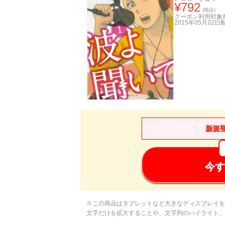
¥
792
(税込)
クーポン利用対象
2015年05月22日
新規
今す
※この商品はタブレットなど大きなディスプレイを
文字だけを拡大することや、文字列のハイライト、