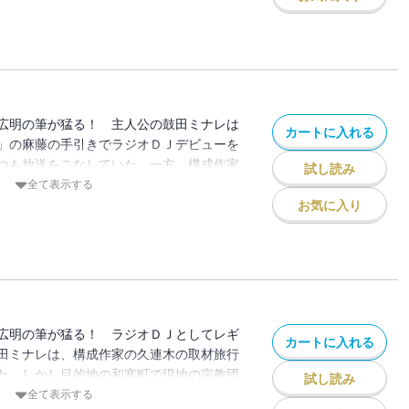
オ局による大規模イベントが水面下で進行
がいよいよ大きく動き始める！
広明の筆が猛る！ 主人公の鼓田ミナレは
カートに入れる
」の麻藤の手引きでラジオＤＪデビューを
つも放送をこなしていた。一方、構成作家
試し読み
転身を表明し、新作の取材旅行計画が持ち
全て表示する
寄せる瑞穂はサポート役を買って出る。こ
お気に入り
ことになり、一行は目的地の和寒町へ。と
拉致・監禁されてしまった！
広明の筆が猛る！ ラジオＤＪとしてレギ
カートに入れる
田ミナレは、構成作家の久連木の取材旅行
た。しかし目的地の和寒町で現地の宗教団
試し読み
。求めに応じてラジオ番組を制作したもの
全て表示する