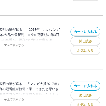
ナレの人生を見届けようではないか。『無
が極上の筆致で挑む！
広明の筆が猛る！ 2016年「このマンガ
カートに入れる
6位作品の最新刊。自身の冠番組の第3回
レの弁舌がド深夜の北海道に響き渡っ
試し読み
元カレを埋蔵するという前代未聞の難企画
全て表示する
が、間髪入れず新たな火種が発生。局に投
お気に入り
に同じアパートに住む男性・沖進次の自宅を
腐敗した肉塊を発見し……!?
明の筆が猛る！ 「マンガ大賞2017年」
カートに入れる
身の冠番組が軌道に乗ってきたと思いき
されてコンコンと説教を食らったミナレ。
試し読み
思いを寄せる構成作家・久連木が藻岩山ラ
全て表示する
心の瑞穂を思いやるミナレだったが、その
お気に入り