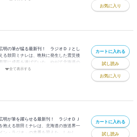
い後押しを受けたミナレは色々と策を練る
お気に入り
生する。インフラが停止し、道内が闇に包
急生放送のＭＣを務めることに。
広明の筆が猛る最新刊！ ラジオＤＪとし
カートに入れる
える鼓田ミナレは、晩秋に発生した震災後
着実に成長を遂げていた。やがて北海道の
試し読み
バレンタイン・ラジオ」が目前に迫ってき
全て表示する
大事件が巻き起こる。ＡＤの瑞穂が、かつ
お気に入り
団体「波の智慧派」の手によって、またも
ナレと茅代は救出に向かうことに。
広明が筆を躍らせる最新刊！ ラジオＤＪ
カートに入れる
を抱える鼓田ミナレは、北海道の放送界一
イン・ラジオ」の本番を迎えた。しかし、
試し読み