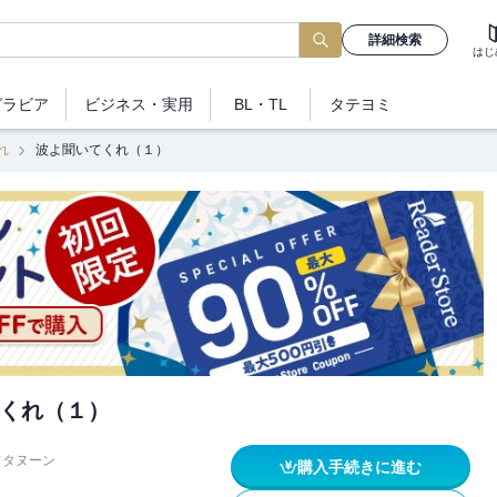
詳細検索
はじ
グラビア
ビジネス
・実用
BL・TL
タテヨミ
れ
波よ聞いてくれ（１）
くれ（１）
フタヌーン
購入手続きに進む