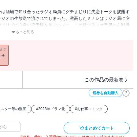
レは酒場で知り合ったラジオ局員にグチまじりに失恋トークを披露す
ラジオの生放送で流されてしまった。激高したミナレはラジオ局に突
アドリブで自身の恋愛観を叫ぶハメに。この縁でラジオ業界から勧誘
の人生が激しく動き出す。まさに、波よ聞いてくれ、なのだ！
もっと見る
11まで
！全
この作品の最新巻
続巻を自動購入
ャスター等の漫画
#
2023年ドラマ化
#
お仕事コミック
から
まとめてカート