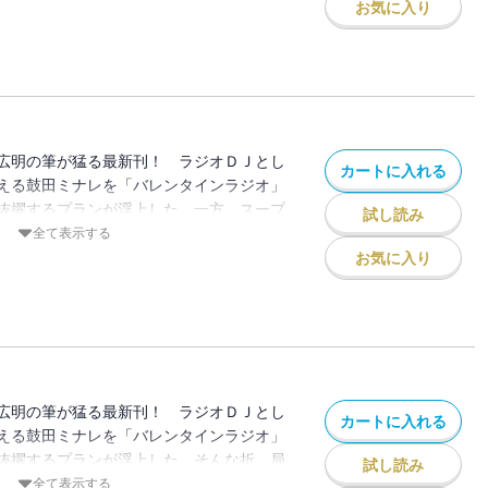
の使用」という企みを知ったことから監禁
お気に入り
不測の事態を察し、ミナレに思いを寄せる
から駆けつけ救助に飛び込んだ。
広明の筆が猛る最新刊！ ラジオＤＪとし
カートに入れる
える鼓田ミナレを「バレンタインラジオ」
抜擢するプランが浮上した。一方、スープ
試し読み
マキエは密かに構成作家としてのステップ
全て表示する
折、番組のSNSに「引きこもりの息子を救
お気に入り
ッセージが届く。ＡＤ瑞穂の強い後押しを
家庭を訪ねた。
広明の筆が猛る最新刊！ ラジオＤＪとし
カートに入れる
える鼓田ミナレを「バレンタインラジオ」
抜擢するプランが浮上した。そんな折、局
試し読み
りの息子を救済してほしい」とのメッセージ
全て表示する