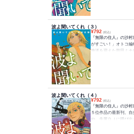
かりに激動し始めたミ
限の住人』の沙村広明
波よ聞いてくれ（３）
¥
792
(税込)
『無限の住人』の沙村
がすごい！」オトコ編
放送を迎えた鼓田ミナ
た！ 自分を裏切った
を乗り切ったミナレだ
稿されたFAXをもと
訪れると、天井裏から
波よ聞いてくれ（４）
¥
792
(税込)
『無限の住人』の沙村広
５位作品の最新刊。自
や、先輩ＤＪに呼び出
一方、同居人の瑞穂が
ジオを去るという。傷