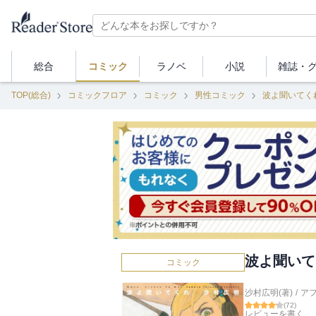
総合
コミック
ラノベ
小説
雑誌・
TOP(総合)
コミックフロア
コミック
男性コミック
波よ聞いてく
波よ聞いて
コミック
沙村広明(著)
/
ア
(
72
)
レビューを書く