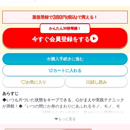
380
新規登録で
円(税込)で買える！
かんたん30秒登録！
今すぐ会員登録をする
購入手続きに進む
カートに入れる
お気に入り
試し読み
あらすじ
◆いつも片づいた状態をキープできる、心がまえや実践テクニック
が満載！◆「いつの間にか身のまわりにあふれるモノ、モノ、モ
ノ・・・・・・。」「掃除はしているのに、気がつくと部屋はもと
の状態に逆戻り。」『もう、何とかした～い!!』片づけにはルールが
もっと見る
あります。まずはそのルールを知り、それを毎日の習慣にするので