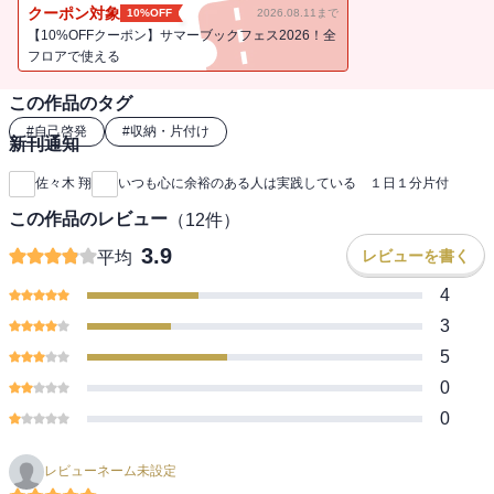
す。◆片付け習慣テクニックで心も部屋もスッキリ！・片づけと掃
クーポン対象
10%OFF
2026.08.11まで
除って、いったいどこが違うの？・本当に必要なモノが見えてくる
【10%OFFクーポン】サマーブックフェス2026！全
と、生活もポジティブになる・増やしたら減らすをキープして、モ
フロアで使える
ノを増やさない・まずは一気にやって、あとは毎日の片づけを習慣
この作品のタグ
にする・「いつか読むつもり」の本は、すべて捨ててもかまわな
い・すべてのモノに「定位置」を！使用後戻すのが鉄則
#
自己啓発
#
収納・片付け
新刊通知
佐々木 翔
いつも心に余裕のある人は実践している １日１分片付
この作品のレビュー
（
12
件）
3.9
レビューを書く
平均
4
3
5
0
0
レビューネーム未設定