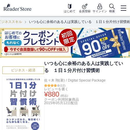
はじめて
会員登録
サインイン
検索
ビジネススキル
いつも心に余裕のある人は実践している １日１分片付け習慣術
いつも心に余裕のある人は実践してい
る １日１分片付け習慣術
ビジネス・経済
佐々木 翔(著)
/
Digital Special Package
(
12
)
レビューを書く
¥
880
(税込)
クーポン利用対象商品
2015年05月12日
配信