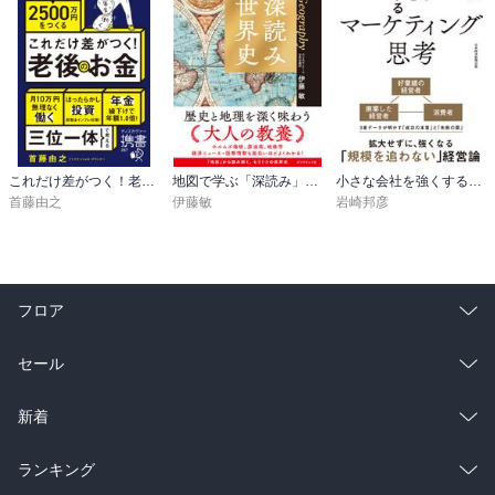
これだけ差がつく！老後のお金 55歳から15年で2500万円をつくる
地図で学ぶ「深読み」世界史
小さな会社を強くするマーケティング思考
首藤由之
伊藤敏
岩崎邦彦
フロア
総合
コミック
セール
ラノベ
小説
総合
コミック
新着
雑誌・グラビア
ビジネス・実用
ラノベ
小説
総合
コミック
ランキング