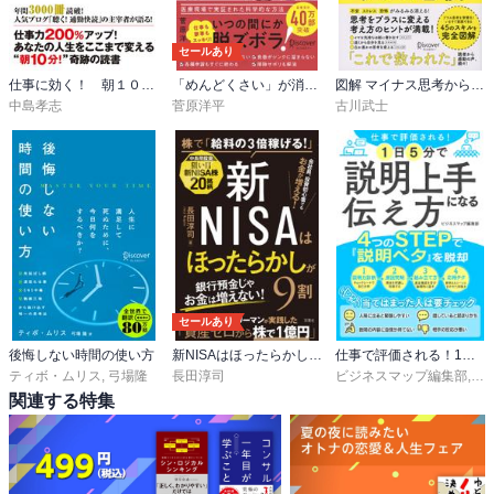
セールあり
仕事に効く！ 朝１０分の読書術
「めんどくさい」が消える脳の使い方
図解 マイナス思考からすぐに抜け出す9つの習慣
中島孝志
菅原洋平
古川武士
セールあり
後悔しない時間の使い方
新NISAはほったらかしが9割
仕事で評価される！1日5分で説明上手になる伝え方
ティボ・ムリス
,
弓場隆
長田淳司
ビジネスマップ編集部
,
岡
関連する特集