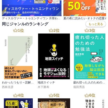
ディスカヴァー・トゥエンティワン 月替わりセール 全点499円(税込)
夏の夜に読みたい オトナの恋愛
同じジャンルのランキング
もっと見る
1
位
2
位
3
位
わかったつもり～読解力がつかない本当の原因～
地頭スイッチ
疲れ切った人のための勉強法
西林克彦
木下勝寿
堀田秀吾
4
位
5
位
6
位