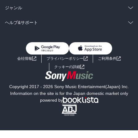
BL・TL
雑誌・グラビア
ビジネス・実用
ラノベ
小説
総合
コミック
ジャンル
BL・TL
雑誌・グラビア
ビジネス・実用
ラノベ
小説
コミック
男性コミック
ヘルプ&サポート
BL・TL
雑誌・グラビア
ビジネス・実用
女性コミック
コミック誌
初めての方へ
ヘルプ
BL・TL
ライトノベル
男子向けラノベ
よくあるご質問
お問い合わせ
会社情報
プライバシーポリシー
ご利用条件
女子向けラノベ
小説
利用規約
クッキーの詳細
国内小説
海外小説
Copyright 2017 - 2026 Sony Music Entertainment(Japan) Inc.
ミステリー
SF
Information on the site is for the Japan domestic market only
powered by
歴史・時代小説
文学
雑誌
グラビア写真集
ボーイズラブ
ティーンズラブ