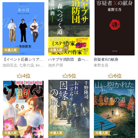
今週入荷
今週入荷
【イベント応募シリアルコード付】池田匡志出演・オーディオフォトブック「あの日」SPECIAL EDITION（音声／動画付）
ハヤブサ消防団 森へつづく道
容疑者Xの献身
池田匡志
,
七寒六温
,
konoko58
池井戸潤
,
村崎キコ
東野圭吾
4
位
5
位
6
位
今週入荷
今週入荷
今週入荷