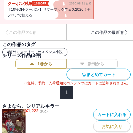
ぜジャズには確信があったのか。それは彼が21世紀最悪といわれる
クーポン対象
10%OFF
2026.08.11まで
連続殺人犯の息子で、幼い頃から殺人鬼としての英才教育を受けて
【10%OFFクーポン】サマーブックフェス2026！全
きたからだった。親友を大切に思い、恋人を愛するジャズは、内な
フロアで使える
る怪物に苦悩しつつも、自らの手で犯人を捕まえようとする。全米
で評判の異色の青春ミステリ。
この作品の1巻
この作品の最新巻
この作品のタグ
#
海外ミステリー・サスペンス小説
シリーズ作品(
3
件)
1巻から
新刊から
まとめてカート
※無料、予約、入荷通知のコンテンツはカートに追加されません。
1
さよなら、シリアルキラー
¥
1,222
(税込)
カートに入れる
お気に入り