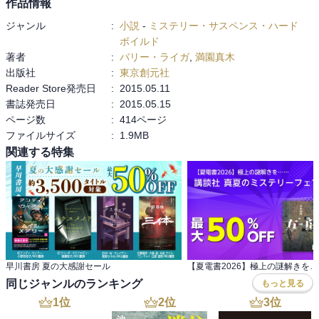
作品情報
ジャンル
:
小説
-
ミステリー・サスペンス・ハード
ボイルド
著者
:
バリー・ライガ
,
満園真木
出版社
:
東京創元社
Reader Store発売日
:
2015.05.11
書誌発売日
:
2015.05.15
ページ数
:
414ページ
ファイルサイズ
:
1.9MB
関連する特集
早川書房 夏の大感謝セール
同じジャンルのランキング
もっと見る
1
位
2
位
3
位