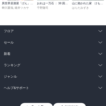
異世界居酒屋「げん」三杯目
おれは一万石 ： 38 因縁の賊
山に抱かれた家 けもの道
蝉川夏哉
,
碓井ツカサ
千野隆司
はらだみずき
フロア
総合
コミック
セール
ラノベ
小説
総合
コミック
新着
雑誌・グラビア
ビジネス・実用
ラノベ
小説
総合
コミック
ランキング
BL・TL
雑誌・グラビア
ビジネス・実用
ラノベ
小説
総合
コミック
ジャンル
BL・TL
雑誌・グラビア
ビジネス・実用
ラノベ
小説
コミック
男性コミック
ヘルプ&サポート
BL・TL
雑誌・グラビア
ビジネス・実用
女性コミック
コミック誌
初めての方へ
ヘルプ