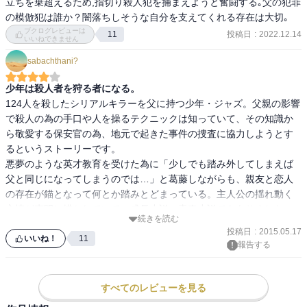
立ちを乗超えるため,指切り殺人犯を捕まえようと奮闘する｡父の犯罪
の模倣犯は誰か？闇落ちしそうな自分を支えてくれる存在は大切｡
ブクログレビューは
投稿日
:
2022.12.14
11
いいねできません
sabachthani?
少年は殺人者を狩る者になる。
124人を殺したシリアルキラーを父に持つ少年・ジャズ。父親の影響
で殺人の為の手口や人を操るテクニックは知っていて、その知識か
ら敬愛する保安官の為、地元で起きた事件の捜査に協力しようとす
るというストーリーです。

悪夢のような英才教育を受けた為に「少しでも踏み外してしまえば
父と同じになってしまうのでは…」と葛藤しながらも、親友と恋人
の存在が錨となって何とか踏みとどまっている。主人公の揺れ動く
心情が克明に描かれていて、成長小説・青春小説でもありました。

続きを読む
殺人鬼の息子というレッテルを物ともせず、そばに居てくれる友
投稿日
:
2015.05.17
人・ハウイーと恋人・コニーの存在が主人公の、そして物語の救い
いいね！
11
報告する
でした。

どうやら三部作らしく、続きが気になるラストです。早く次回作が
すべてのレビューを見る
刊行される事を期待します。        