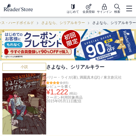
はじめて
会員登録
サインイン
検索
ンス・ハードボイルド
さよなら、シリアルキラー
さよなら、シリアルキラー
さよなら、シリアルキラー
小説
バリー・ライガ(著)
,
満園真木(訳)
/
東京創元社
(
65
)
レビューを書く
¥
1,222
(税込)
クーポン利用対象商品
2015年05月11日
配信