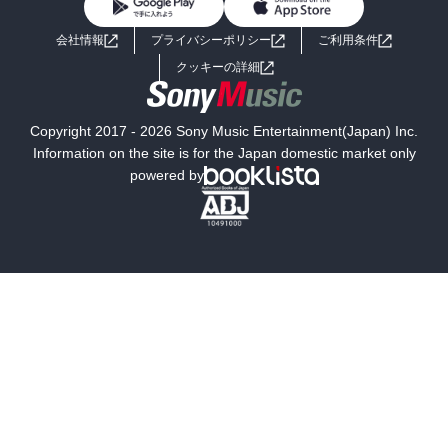
BL・TL
ライトノベル
男子向けラノベ
よくあるご質問
お問い合わせ
会社情報
プライバシーポリシー
ご利用条件
女子向けラノベ
小説
利用規約
クッキーの詳細
国内小説
海外小説
Copyright 2017 - 2026 Sony Music Entertainment(Japan) Inc.
ミステリー
SF
Information on the site is for the Japan domestic market only
powered by
歴史・時代小説
文学
雑誌
グラビア写真集
ボーイズラブ
ティーンズラブ
人文・思想・歴史
社会・政治・法律
ビジネス・経済
サイエンス・テクノロジー
コンピュータ・情報
くらし・家庭