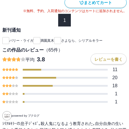
まとめてカート
※無料、予約、入荷通知のコンテンツはカートに追加されません。
1
新刊通知
バリー・ライガ
満園真木
さよなら、シリアルキラー
この作品のレビュー
（
65
件）
3.8
レビューを書く
平均
11
20
18
1
1
powered by ブクログ
ｼﾘｱﾙｷﾗｰの息子ｼﾞｬｽﾞ｡殺人鬼になるよう教育された｡自分自身の生い