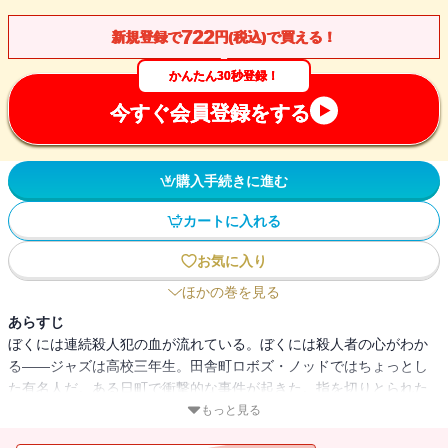
722
新規登録で
円(税込)で買える！
かんたん30秒登録！
今すぐ会員登録をする
購入手続きに進む
カートに入れる
お気に入り
ほかの巻を見る
あらすじ
ぼくには連続殺人犯の血が流れている。ぼくには殺人者の心がわか
る――ジャズは高校三年生。田舎町ロボズ・ノッドではちょっとし
た有名人だ。ある日町で衝撃的な事件が起きた。指を切りとられた
女性の死体が発見されたのだ。連続殺人だとジャズは訴えたが、保
もっと見る
安官はとりあわない。だが事件はそれだけでは終わらなかった。な