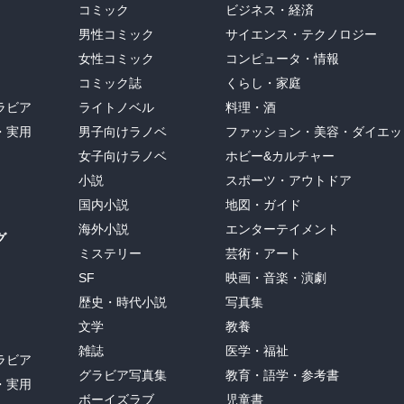
コミック
ビジネス・経済
男性コミック
サイエンス・テクノロジー
女性コミック
コンピュータ・情報
コミック誌
くらし・家庭
ラビア
ライトノベル
料理・酒
・実用
男子向けラノベ
ファッション・美容・ダイエッ
女子向けラノベ
ホビー&カルチャー
小説
スポーツ・アウトドア
国内小説
地図・ガイド
海外小説
エンターテイメント
グ
ミステリー
芸術・アート
SF
映画・音楽・演劇
歴史・時代小説
写真集
文学
教養
雑誌
医学・福祉
ラビア
グラビア写真集
教育・語学・参考書
・実用
ボーイズラブ
児童書