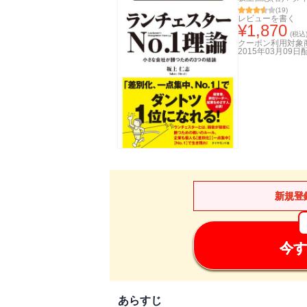
(
19
)
レビューを書く
¥
1,870
(税込
クーポン利用対象
2015年03月09日
新規登
今す
あらすじ