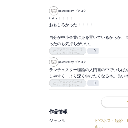
powered by ブクログ
いい！！！！

おもしろかった！！！！

自分が中小企業に身を置いているからか、
ったのも気持ちがいい。
ブクログレビューは
0
いいねできません
powered by ブクログ
ランチェスター理論の入門書の中でいちば
しやすく、より深く学びたくなる本。良い
ブクログレビューは
0
いいねできません
作品情報
ジャンル
:
ビジネス・経済
-
キル