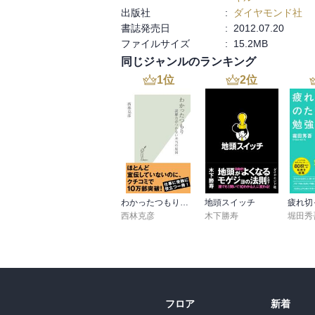
出版社
:
ダイヤモンド社
書誌発売日
:
2012.07.20
ファイルサイズ
:
15.2MB
同じジャンルのランキング
1
位
2
位
わかったつもり～読解力がつかない本当の原因～
地頭スイッチ
西林克彦
木下勝寿
堀田秀
フロア
新着