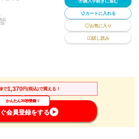
購入手続きに進む
カートに入れる
)
商品
配信
お気に入り
試し読み
1,370
録で
円(税込)で買える！
かんたん30秒登録！
ぐ会員登録をする