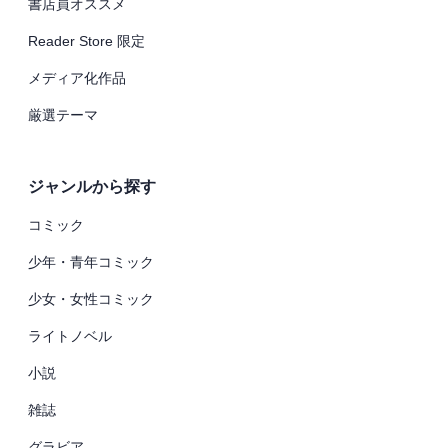
書店員オススメ
Reader Store 限定
メディア化作品
厳選テーマ
ジャンルから探す
コミック
少年・青年コミック
少女・女性コミック
ライトノベル
小説
雑誌
グラビア