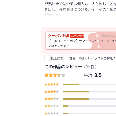
成熟社会では企業も個人も、人と同じこと
み出し、強味を身につけるか？ そのため
戦略である。
ビジネスと生活の両面に応用できるランチ
クーポン対象
10%OFF
2026.08.
【10%OFFクーポン】サマーブックフェス2026
フロアで使える
新刊通知
坂上仁志
世界一やさしいイラスト図解版！
この作品のレビュー
（
19
件）
3.5
平均