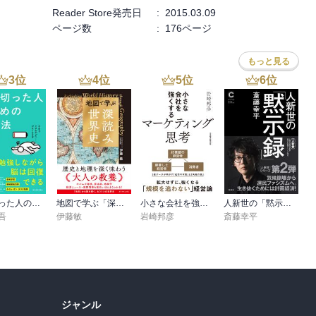
Reader Store発売日
:
2015.03.09
ページ数
:
176ページ
もっと見る
3
位
4
位
5
位
6
位
疲れ切った人のための勉強法
地図で学ぶ「深読み」世界史
小さな会社を強くするマーケティング思考
人新世の「黙示録」（集英社シリーズ・コモン）
吾
伊藤敏
岩崎邦彦
斎藤幸平
ジャンル