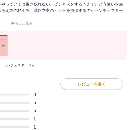
をやっていては生き残れない。ビジネスをするうえで、どう違いを生
の考え方の枠組み、戦略立案のヒントを提供するのがランチェスター
ェスター戦略の入門書。
もっと見る
11まで
！全
 ランチェスターＮｏ
レビューを書く
3
5
5
1
1