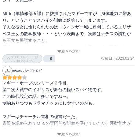
MI-5（軍情報部五課）に抜擢されたマギーですが、身体能力に難あ
り、ということでスパイの訓練に落第してしまいます。

そんな彼女に命じられたのは、ウインザー城に疎開しているエリザ
ベス王女の数学教師・・・という表向きで、実際はナチスの誘拐か
ら王女を警護すること。

早速ウインザー城に赴いたマギーですが、女官の一人が殺害されて
続きを読む
しまうという事件が発生してしまい・・・。

ブクログレビューは
投稿日
:
2023.02.24
9
いいねできません
相変わらず鼻っ柱の強いマギー。すぐ感情的になるし、自分の意に
powered by ブクログ
そぐわない命令に対して上官に食って掛かったり、肝心の潜入捜査
でも“好き嫌い”で怪しい人物を判断しがちだったりと、“体力面だけ
マギー・ホープのシリーズ２作目。

でなくて、そういうところがスパイとして問題なんだってば！”とつ
第二次大戦中のイギリスが舞台の軽いスパイ物です。

っこみたくなります。

この時代設定の話、多いですね～。

さらに、空軍に入隊した恋人のジョンが生死不明の状況になってし
制約ありつつもドラマチックにしやすいのかも。

まい、情緒不安定になっていた割には、MI-5の同僚・ヒューと“ええ
感じ”になっちゃうのも、“おいおいマギー、乗換え早くない？”とい
マギーはチャーチル首相の秘書だった。

う感じです。

素質を認められてMI-5の専門的な訓練を受けていたが、運動能力が
内容は、実在の人物も交えながらのドイツとのし烈なスパイ合戦が
厳しい基準に達しないと宣告されてしまい、がっかり。

展開されるのですが、イギリス側が甘すぎというか、後半で次々と
続きを読む
エリザベス王女の家庭教師に任命される。
