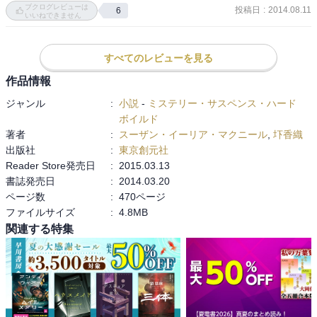
ブクログレビューは
スパイの正体が明らかになって、まさにウインザー城が“ザル状態”で
投稿日
:
2014.08.11
6
ウィンザー城に疎開している王女を、ナチス・ドイツが誘拐しよう
いいねできません
したね。

と狙っているため、その警護が真の目的だった。

終盤での王女誘拐劇ではスリリングな流れに手に汗握り、大ピンチ
ドイツはイギリス上陸後、親独派の退位した王を復位させる計画だ
の中でのエリザベス王女の賢さと凛とした態度には、まだ少女なの
すべてのレビューを見る
ったのだ。

にさすがの品格を感じました。

作品情報
因みに、前作でマギーの父親の秘密が明かされていたのですが、そ
まずは古ぼけた宮殿での堅苦しい生活におっかなびっくり入り込む
れがまだまだ“序の口”だったことが判明。

ジャンル
:
小説
-
ミステリー・サスペンス・ハード
マギー。

今度はマギーの母親について驚愕の真相が明らかになり、しかもし
ボイルド
ディナーには正装するのだが、そうとは知らなかったため、ドレス
かもラストでは生死不明だったジョンが・・・おっと、いけない。

著者
:
スーザン・イーリア・マクニール
,
圷香織
が１枚しかない。

とりあえず、すごく気になる終わり方だったので、なるはやで次巻
出版社
:
東京創元社
数学をこれ以上学ぶ必要があるのかと王女も他の人も言うので、女
を読まねば！と思った次第です。
Reader Store発売日
:
2015.03.13
王になったら国の会計を知らなくてはと話すマギー。

書誌発売日
:
2014.03.20
面白い話で王女の気をひきつつ。

ページ数
:
470ページ
スパイ仲間はそれぞれ暗号や事件の解明に挑んで暗躍しています
ファイルサイズ
:
4.8MB
が、宮殿にいるのは実在した人物たちです。

関連する特集
素直で真面目な14歳のエリザベス王女が可愛らしい。

犬と馬にしか興味がないというのは本当らしいけど、後の結婚相手
とも文通中で、微笑ましい仲。

最後の冒険シーンでも、守られているだけでなく、活躍します。

犬に甘いエリザベスが、マギーが手を噛まれたときに、本能だから