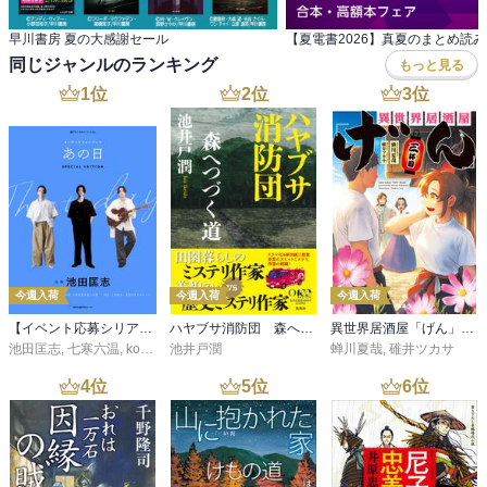
仕方ないというのはちょっと‥まあそうだけど、犬は躾け出来ます
よ！　マギーのほうも初めて会う犬の目の前で手をヒラヒラさせな
早川書房 夏の大感謝セール
いようにね（苦笑）

同じジャンルのランキング
もっと見る
1
位
2
位
3
位
マギーの恋人は空軍のパイロットで、フランス上空で連絡が途絶え
てしまう。

不安な数日が過ぎ、もう諦めろと言われてしまうのだが‥

マギーに好意を寄せる男性もいる中、はたして‥？

と恋愛の状況は１作ごとに変化するらしいですね。

次作も楽しみです☆
今週入荷
今週入荷
今週入荷
【イベント応募シリアルコード付】池田匡志出演・オーディオフォトブック「あの日」SPECIAL EDITION（音声／動画付）
ハヤブサ消防団 森へつづく道
異世界居酒屋「げん」三杯目
池田匡志
,
七寒六温
,
konoko58
池井戸潤
,
村崎キコ
蝉川夏哉
,
碓井ツカサ
4
位
5
位
6
位