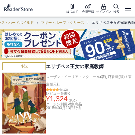
はじめて
会員登録
サインイン
検索
ンス・ハードボイルド
マギー・ホープ・シリーズ
エリザベス王女の家庭教師
エリザベス王女の家庭教師
小説
スーザン・イーリア・マクニール(著)
,
圷香織(訳)
/
東
京創元社
(
12
)
レビューを書く
¥
1,324
(税込)
クーポン利用対象商品
2015年03月13日
配信