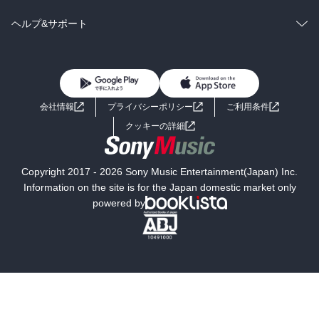
BL・TL
雑誌・グラビア
ビジネス・実用
ラノベ
小説
コミック
男性コミック
ヘルプ&サポート
BL・TL
雑誌・グラビア
ビジネス・実用
女性コミック
コミック誌
初めての方へ
ヘルプ
BL・TL
ライトノベル
男子向けラノベ
よくあるご質問
お問い合わせ
会社情報
プライバシーポリシー
ご利用条件
女子向けラノベ
小説
利用規約
クッキーの詳細
国内小説
海外小説
Copyright 2017 - 2026 Sony Music Entertainment(Japan) Inc.
ミステリー
SF
Information on the site is for the Japan domestic market only
powered by
歴史・時代小説
文学
雑誌
グラビア写真集
ボーイズラブ
ティーンズラブ
人文・思想・歴史
社会・政治・法律