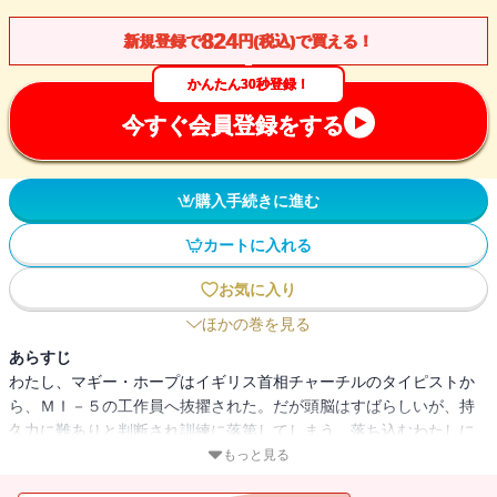
824
新規登録で
円(税込)で買える！
かんたん30秒登録！
今すぐ会員登録をする
購入手続きに進む
カートに入れる
お気に入り
ほかの巻を見る
あらすじ
わたし、マギー・ホープはイギリス首相チャーチルのタイピストか
ら、ＭＩ－５の工作員へ抜擢された。だが頭脳はすばらしいが、持
久力に難ありと判断され訓練に落第してしまう。落ち込むわたしに
命じられたのは、ウィンザー城に疎開している王女たちの警備役。
もっと見る
王位継承権第１位の14歳のエリザベス王女を、ナチスが狙っている