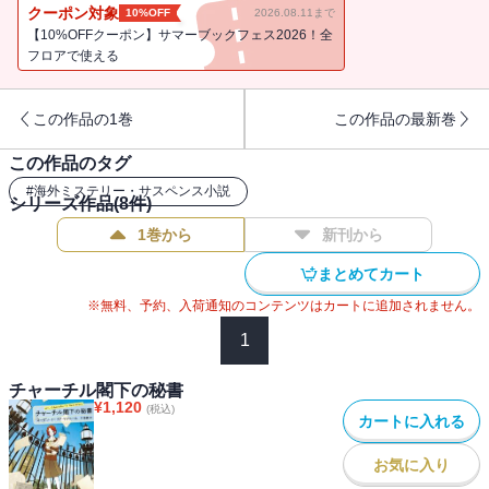
恐れがあるというのだ。表向きは数学教師として城に赴いたわた
クーポン対象
10%OFF
2026.08.11まで
し。だが到着早々、大事件が勃発し・・・・・・。ウィンザー城に
【10%OFFクーポン】サマーブックフェス2026！全
迫る陰謀の影に挑む、才媛マギーの大活躍！ 好評『チャーチル閣
フロアで使える
下の秘書』に続く、シリーズ第2弾！
この作品の1巻
この作品の最新巻
この作品のタグ
#
海外ミステリー・サスペンス小説
シリーズ作品(
8
件)
1巻から
新刊から
まとめてカート
※無料、予約、入荷通知のコンテンツはカートに追加されません。
1
チャーチル閣下の秘書
¥
1,120
(税込)
カートに入れる
お気に入り