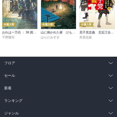
今週入荷
今週入荷
今週入荷
おれは一万石 ： 38 因縁の賊
山に抱かれた家 けもの道
尼子党忠義 北近江合戦心得〈八〉
千野隆司
はらだみずき
井原忠政
フロア
総合
コミック
セール
ラノベ
小説
総合
コミック
新着
雑誌・グラビア
ビジネス・実用
ラノベ
小説
総合
コミック
ランキング
BL・TL
雑誌・グラビア
ビジネス・実用
ラノベ
小説
総合
コミック
ジャンル