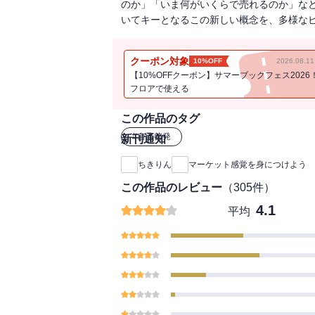
のか」「いま何がいくらで売れるのか」な
いてキーとなるこの新しい概念を、多様な
クーポン対象
10%OFF
2026.08.
【10%OFFクーポン】サマーブックフェス2026
フロアで使える
この作品のタグ
#
自己啓発
新刊通知
ちきりん
マーケット感覚を身につけよう
この作品のレビュー
（
305
件）
4.1
平均