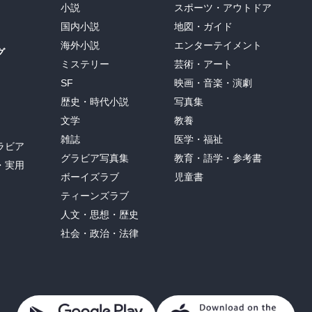
小説
スポーツ・アウトドア
国内小説
地図・ガイド
海外小説
エンターテイメント
グ
ミステリー
芸術・アート
SF
映画・音楽・演劇
歴史・時代小説
写真集
文学
教養
雑誌
医学・福祉
ラビア
グラビア写真集
教育・語学・参考書
・実用
ボーイズラブ
児童書
ティーンズラブ
人文・思想・歴史
社会・政治・法律