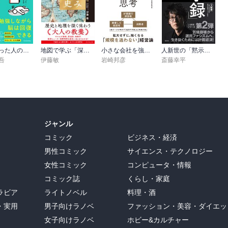
疲れ切った人のための勉強法
地図で学ぶ「深読み」世界史
小さな会社を強くするマーケティング思考
人新世の「黙示録」（集英社シリーズ・コモン）
吾
伊藤敏
岩崎邦彦
斎藤幸平
ジャンル
コミック
ビジネス・経済
男性コミック
サイエンス・テクノロジー
女性コミック
コンピュータ・情報
コミック誌
くらし・家庭
ラビア
ライトノベル
料理・酒
・実用
男子向けラノベ
ファッション・美容・ダイエッ
女子向けラノベ
ホビー&カルチャー