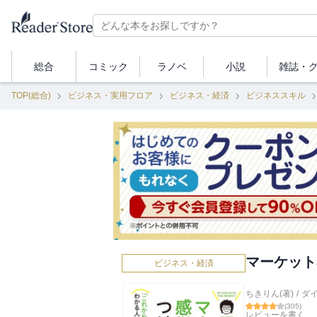
総合
コミック
ラノベ
小説
雑誌・
TOP(総合)
ビジネス・実用フロア
ビジネス・経済
ビジネススキル
マーケット
ビジネス・経済
ちきりん(著)
/
ダ
(
305
)
レビューを書く