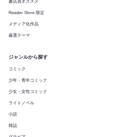
書店員オススメ
Reader Store 限定
メディア化作品
厳選テーマ
ジャンルから探す
コミック
少年・青年コミック
少女・女性コミック
ライトノベル
小説
雑誌
グラビア