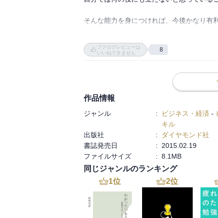
今の私にはドンピシャな内容でした！

そんな能力を身につければ、今後かなり有利
例えがわかりやすくて、説得力があって、
ブクログレビューは
8
いいねできません
作品情報
ジャンル
:
ビジネス・経済
-
キル
出版社
:
ダイヤモンド社
書誌発売日
:
2015.02.19
ファイルサイズ
:
8.1MB
同じジャンルのランキング
1
位
2
位