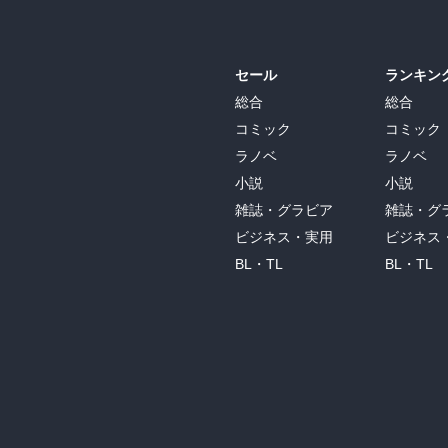
セール
ランキン
総合
総合
コミック
コミック
ラノベ
ラノベ
小説
小説
雑誌・グラビア
雑誌・グ
ビジネス・実用
ビジネス
BL・TL
BL・TL