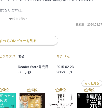
になりますね。

続きを読む
ちきりんさんにはいつもハッとさせられます。
投稿日
:
2020.03.17
すべてのレビューを見る
ビジネスス
著者
:
ちきりん
Reader Store発売日
:
2015.02.23
ページ数
:
280ページ
もっと見る
3
位
4
位
5
位
6
位