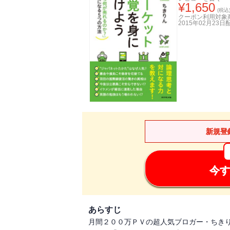
¥
1,650
(税込
クーポン利用対象
2015年02月23日
新規登
今す
あらすじ
月間２００万ＰＶの超人気ブロガー・ちき