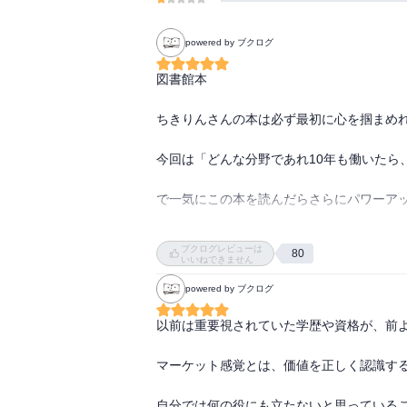
powered by ブクログ
図書館本

ちきりんさんの本は必ず最初に心を掴まめれ
今回は「どんな分野であれ10年も働いたら
で一気にこの本を読んだらさらにパワーアッ
論理的な思考とマーケット感覚の両面で考え
ブクログレビューは
80
マーケット感覚を身につけるためには

いいねできません
自分の価値観の基準を常に考える

powered by ブクログ
特に、インセンティブシステムは子育てにも
以前は重要視されていた学歴や資格が、前よ
やってもらいたい事を自発的にしてもらうに
マーケット感覚とは、価値を正しく認識する
最後にいかに行動するか

失敗を恐れずに、変化を恐れずに楽しめるか
自分では何の役にも立たないと思っているこ