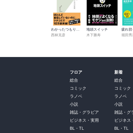
わかったつもり～読解力がつかない本当の原因～
地頭スイッチ
西林克彦
木下勝寿
堀田秀
フロア
新着
総合
総合
コミック
コミック
ラノベ
ラノベ
小説
小説
雑誌・グラビア
雑誌・グ
ビジネス・実用
ビジネス
BL・TL
BL・TL