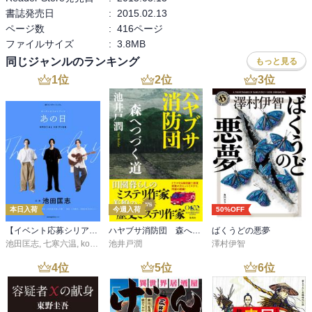
書誌発売日
:
2015.02.13
ページ数
:
416ページ
ファイルサイズ
:
3.8MB
同じジャンルのランキング
もっと見る
1
位
2
位
3
位
本日入荷
今週入荷
50%OFF
【イベント応募シリアルコード付】池田匡志出演・オーディオフォトブック「あの日」SPECIAL EDITION（音声／動画付）
ハヤブサ消防団 森へつづく道
ばくうどの悪夢
池田匡志
,
七寒六温
,
konoko58
池井戸潤
,
村崎キコ
澤村伊智
4
位
5
位
6
位