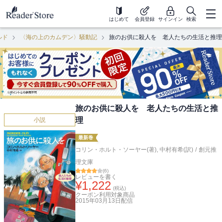
はじめて
会員登録
サインイン
検索
ルド
〈海の上のカムデン〉騒動記
旅のお供に殺人を 老人たちの生活と推理
旅のお供に殺人を 老人たちの生活と推
理
小説
最新巻
コリン・ホルト・ソーヤー(著)
,
中村有希(訳)
/
創元推
理文庫
(
6
)
レビューを書く
¥
1,222
(税込)
クーポン利用対象商品
2015年03月13日
配信