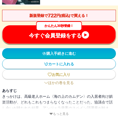
722
新規登録で
円(税込)で買える！
かんたん30秒登録！
今すぐ会員登録をする
購入手続きに進む
カートに入れる
お気に入り
ほかの巻を見る
あらすじ
きっかけは、高級老人ホーム〈海の上のカムデン〉の入居者向け娯
楽活動が、どれもこれもつまらなくなったことだった。協議会で話
し合いが持たれた結果、アンジェラ発案のスペイン語講座が始ま
り、さらには紆余曲折の末、“生きたスペイン語に触れるための”メキ
もっと見る