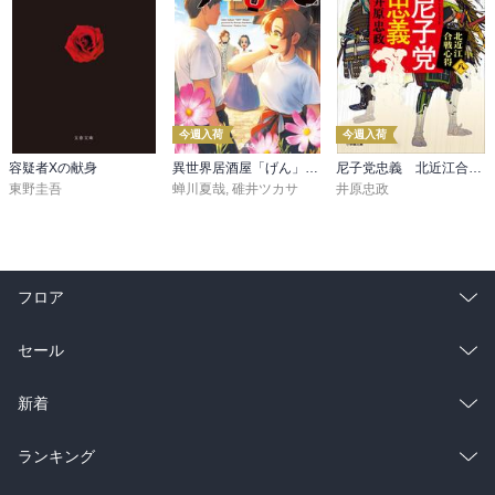
今週入荷
今週入荷
容疑者Xの献身
異世界居酒屋「げん」三杯目
尼子党忠義 北近江合戦心得〈八〉
東野圭吾
蝉川夏哉
,
碓井ツカサ
井原忠政
フロア
総合
コミック
セール
ラノベ
小説
総合
コミック
新着
雑誌・グラビア
ビジネス・実用
ラノベ
小説
総合
コミック
ランキング