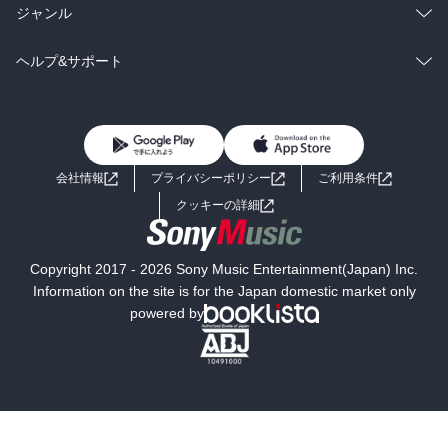
BL・TL
雑誌・グラビア
ビジネス・実用
ラノベ
小説
総合
コミック
ジャンル
BL・TL
雑誌・グラビア
ビジネス・実用
ラノベ
小説
コミック
男性コミック
ヘルプ&サポート
BL・TL
雑誌・グラビア
ビジネス・実用
女性コミック
コミック誌
初めての方へ
ヘルプ
BL・TL
ライトノベル
男子向けラノベ
よくあるご質問
お問い合わせ
会社情報
プライバシーポリシー
ご利用条件
女子向けラノベ
小説
利用規約
クッキーの詳細
国内小説
海外小説
Copyright 2017 - 2026 Sony Music Entertainment(Japan) Inc.
ミステリー
SF
Information on the site is for the Japan domestic market only
powered by
歴史・時代小説
文学
雑誌
グラビア写真集
ボーイズラブ
ティーンズラブ