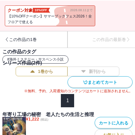
シコ旅行が実現のはこびとなる。アンジェラとキャレドニア以下参
加者一行11人は、バスで行く添乗員つきツアーをおおむね楽しんで
クーポン対象
10%OFF
2026.08.11まで
いた・・・・・・初日の夜に、新入り入居者が突然の死に見舞わ
【10%OFFクーポン】サマーブックフェス2026！全
れ、またもや事件の気配が漂いだすまでは。老人探偵団が異国の地
フロアで使える
で大騒ぎする、人気シリーズ第8弾。
この作品の1巻
この作品の最新巻
この作品のタグ
#
海外ミステリー・サスペンス小説
シリーズ作品(
2
件)
1巻から
新刊から
まとめてカート
※無料、予約、入荷通知のコンテンツはカートに追加されません。
1
年寄り工場の秘密 老人たちの生活と推理
¥
1,222
(税込)
カートに入れる
お気に入り