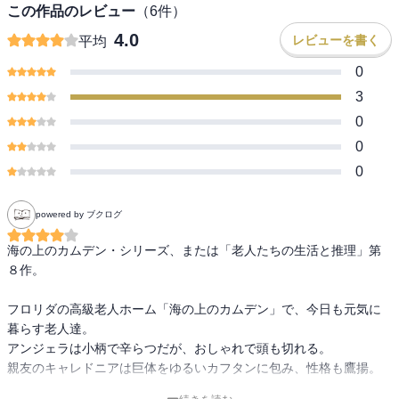
この作品のレビュー
（
6
件）
4.0
レビューを書く
平均
0
3
0
0
0
powered by ブクログ
海の上のカムデン・シリーズ、または「老人たちの生活と推理」第
８作。

フロリダの高級老人ホーム「海の上のカムデン」で、今日も元気に
暮らす老人達。

アンジェラは小柄で辛らつだが、おしゃれで頭も切れる。

親友のキャレドニアは巨体をゆるいカフタンに包み、性格も鷹揚。
