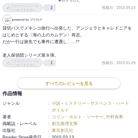
続きを読む
老人ホームの企画でスペイン語を習い、その実践もかねて、メキシ
ブクログレビューは
投稿日
:
2015.05.23
2
コへのバス旅行が計画される。

いいねできません
張り切る二人。

powered by ブクログ
ところが、遺跡を見学中に、死者が‥！？

貸切バスでメキシコ旅行へ出発した、アンジェラとキャレドニアを
そのときは自然死と思われたのですが‥

はじめとする〈海の上のカムデン〉有志。

メキシコ旅行の話もたっぷり盛り込まれ、スペイン語で喋ろうと観
だが一行は旅先でも事件に遭遇し……!?　

光地だけでなく地元の人が集まるあたりを歩いたり。

ご当地の警官とも知り合い、慣れない土地での探偵ごっこに大活躍
老人探偵団シリーズ第８弾。
というしだい。

ブクログレビューは
投稿日
:
2015.01.29
1
他の人の心配をよそに、最後までめげないアンジェラに大笑いでし
いいねできません
た。

すべてのレビューを見る
この作品で終わりとは知りませんでした。残念～。

作者は多彩な経歴の人で、脚本を書きながら女優もしていたとか。

作品情報
高級老人ホームに入った後で、そこをモデルにこのシリーズを書い
ジャンル
:
小説
-
ミステリー・サスペンス・ハード
たとのこと。

ボイルド
８作書き上げる頃には相当なご高齢だったということなのでしょ
著者
:
コリン・ホルト・ソーヤー
,
中村有希
う。

掲載誌・レーベル
:
創元推理文庫
老人たちの元気さが楽しく、こんなホームになら入りたいと思える
出版社
:
東京創元社
お話でした☆
Reader Store発売日
:
2015.03.13