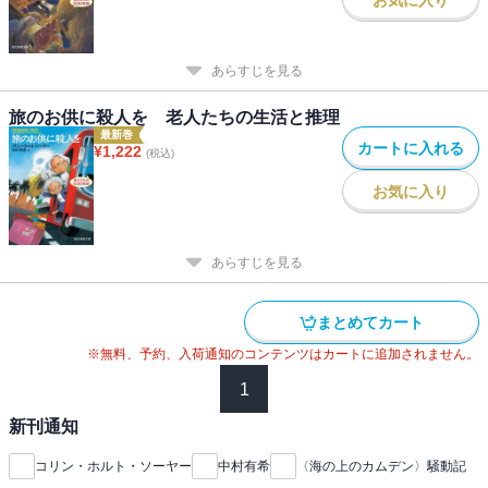
あらすじを見る
旅のお供に殺人を 老人たちの生活と推理
最新巻
カートに入れる
¥
1,222
(税込)
お気に入り
あらすじを見る
まとめてカート
※無料、予約、入荷通知のコンテンツはカートに追加されません。
1
新刊通知
コリン・ホルト・ソーヤー
中村有希
〈海の上のカムデン〉騒動記