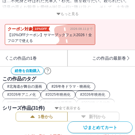
は…不死身と呼ばれた元軍人・杉元。彼を殺りたい。殺られたい。
辺見の歪んだ殺意と愛情が杉元一行に降り注ぐ…。そして、土方歳
三の暗躍、第七師団内部の抗争!! 急転！ 二転三転四転五転!! 試
もっと見る
される大地・北海道で金塊を求め激突する正義と大義の第5巻ッ!!!!!!
クーポン対象
10%OFF
2026.08.11まで
【10%OFFクーポン】サマーブックフェス2026！全
フロアで使える
この作品の1巻
この作品の最新巻
続巻を自動購入
この作品のタグ
#
北海道が舞台の漫画
#
26年冬ドラマ・映画化
#
2026年アニメ化
#
2025年映画化
#
2026年映画化
#
頭脳戦コミック
#
マンガ大賞受賞
#
2024年ドラマ化
シリーズ作品(
31
件)
全て表示する
#
バディコミック
#
刑務所
#
2023年アニメ化
1巻から
新刊から
#
2018年アニメ化
#
2022年アニメ化
#
26年冬アニメ化（コミック）
#
最強主人公コミック
まとめてカート