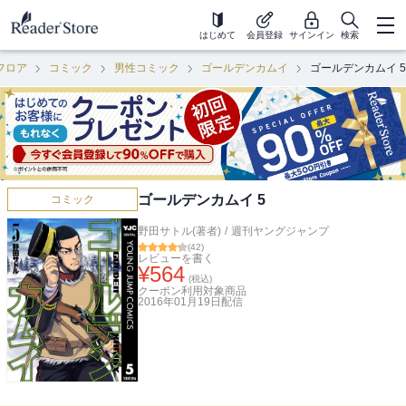
はじめて
会員登録
サインイン
検索
フロア
コミック
男性コミック
ゴールデンカムイ
ゴールデンカムイ 5
ゴールデンカムイ 5
コミック
野田サトル(著者)
/
週刊ヤングジャンプ
(
42
)
レビューを書く
¥
564
(税込)
クーポン利用対象商品
2016年01月19日
配信