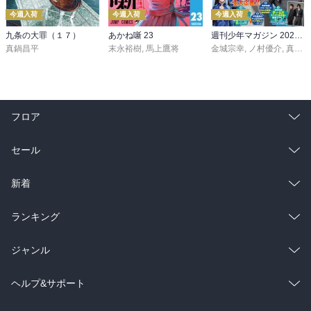
今週入荷
今週入荷
今週入荷
九条の大罪（１７）
あかね噺 23
週刊少年マガジン 2026年36・37号[2026年8月5日発売]
真鍋昌平
末永裕樹
,
馬上鷹将
金城宗幸
,
ノ村優介
,
真島ヒロ
フロア
総合
コミック
セール
ラノベ
小説
総合
コミック
新着
雑誌・グラビア
ビジネス・実用
ラノベ
小説
総合
コミック
ランキング
BL・TL
雑誌・グラビア
ビジネス・実用
ラノベ
小説
総合
コミック
ジャンル
BL・TL
雑誌・グラビア
ビジネス・実用
ラノベ
小説
コミック
男性コミック
ヘルプ&サポート