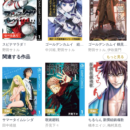
セールあり
スピナマラダ！
ゴールデンカムイ 絵から学ぶアイヌ文化
ゴールデンカムイ 鶴見篤四郎の宿願
野田サトル
中川裕
,
野田サトル
野田サトル
,
伊吹亜門
関連する作品
もっと見る
完結
完結
完結
サマータイムレンダ
呪術廻戦
ちるらん 新撰組鎮魂歌
田中靖規
芥見下々
橋本エイジ
,
梅村真也