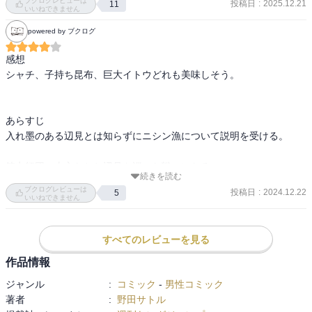
ブクログレビューは
投稿日
:
2025.12.21
11
話だが、何処だろう。

いいねできません
powered by ブクログ
キロランケニシパが登場し、のっぺらぼうはアシリパの父と知る。

アシリパ一行は網走監獄を目指す。
感想

シャチ、子持ち昆布、巨大イトウどれも美味しそう。

あらすじ

入れ墨のある辺見とは知らずにニシン漁について説明を受ける。

第七師団、土方たちと辺見を巡った戦いになる。

続きを読む
ブクログレビューは
投稿日
:
2024.12.22
5
谷垣は第七師団の同僚に見つかるが、なんとか返り討ちにする。

いいねできません
アシリパの母親と父親の情報が分かる。
すべてのレビューを見る
作品情報
ジャンル
:
コミック
-
男性コミック
著者
:
野田サトル