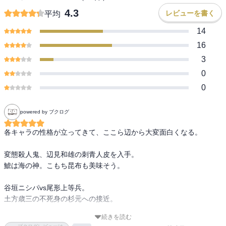
4.3
レビューを書く
平均
14
16
3
0
0
powered by ブクログ
各キャラの性格が立ってきて、ここら辺から大変面白くなる。

変態殺人鬼、辺見和雄の刺青人皮を入手。

鯱は海の神。こもち昆布も美味そう。

谷垣ニシパvs尾形上等兵。

土方歳三の不死身の杉元への接近。

続きを読む
人魚の不老不死伝説『八尾比丘尼』の話は切ない。どこかで聴いた