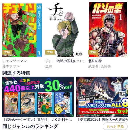
完結
完結
完結
チェンソーマン
チ。 ―地球の運動について―【単話】
北斗の拳
藤本タツキ
魚豊
武論尊
,
原哲夫
関連する特集
【30%OFFクーポン】集英社 ＪＣ新刊発売記念 440冊以上対象
同じジャンルのランキング
もっと見る