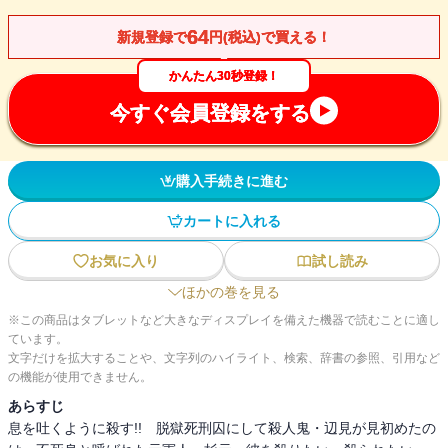
64
新規登録で
円(税込)で買える！
かんたん30秒登録！
今すぐ会員登録をする
購入手続きに進む
カートに入れる
お気に入り
試し読み
ほかの巻を見る
※この商品はタブレットなど大きなディスプレイを備えた機器で読むことに適し
ています。
文字だけを拡大することや、文字列のハイライト、検索、辞書の参照、引用など
の機能が使用できません。
あらすじ
息を吐くように殺す!! 脱獄死刑囚にして殺人鬼・辺見が見初めたの