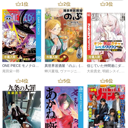
1
位
2
位
3
位
今週入荷
今週入荷
今週入荷
ONE PIECE モノクロ版 115
異世界居酒屋「のぶ」(22)
信じていた仲間達にダンジョン奥地で殺されかけたがギフト『無限ガチャ』でレベル９９９９の仲間達を手に入れて元パーティーメンバーと世界に復讐＆『ざまぁ！』します！（２３）
尾田栄一郎
蝉川夏哉
,
ヴァージニア二等兵
大前貴史
,
転
,
明鏡シスイ
,
ｔｅ
4
位
5
位
6
位