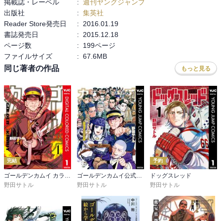
掲載誌・レーベル
:
週刊ヤングジャンプ
出版社
:
集英社
Reader Store発売日
:
2016.01.19
書誌発売日
:
2015.12.18
ページ数
:
199ページ
ファイルサイズ
:
67.6MB
同じ著者の作品
もっと見る
完結
予約
ゴールデンカムイ カラー版
ゴールデンカムイ公式ファンブック 探究者たちの記録
ドッグスレッド
野田サトル
野田サトル
野田サトル