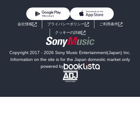
BL・TL
雑誌・グラビア
ビジネス・実用
女性コミック
コミック誌
初めての方へ
ヘルプ
BL・TL
ライトノベル
男子向けラノベ
よくあるご質問
お問い合わせ
会社情報
プライバシーポリシー
ご利用条件
女子向けラノベ
小説
利用規約
クッキーの詳細
国内小説
海外小説
Copyright 2017 - 2026 Sony Music Entertainment(Japan) Inc.
ミステリー
SF
Information on the site is for the Japan domestic market only
powered by
歴史・時代小説
文学
雑誌
グラビア写真集
ボーイズラブ
ティーンズラブ
人文・思想・歴史
社会・政治・法律
ビジネス・経済
サイエンス・テクノロジー