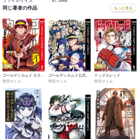
ファイルサイズ
:
67.3MB
蔵金を追うきっかけにしても、白石の登場場面にしても、それぞれ
無限の住人、皇国の守護者、山賊ダイアリーあたりが好きな人はお
同じ著者の作品
もっと見る
「しゃべりすぎた」「2人目」の台詞とともに小銃を構えていたりく
試しあれ。
くり罠にかかっていたりするおっさんのアップが出て、でも読者は
その前後の事情がきちんと想像できるのです。

加えて、闘争と闘争の合間にはアシㇼパさんによる狩りとチタタㇷ゚
などの料理という、このシリーズの魅力の根幹がたっぷり詰め込ま
れていて、読者は本当に気を抜くことができません。

アイヌの様子も、肩ひじを張らず楽しく読むことができます。もと
もと、北海道では地名の起源にほぼ必ずアイヌの言葉があり、たい
完結
予約
ていの地名にはその解説がついてくるので、北海道にアイヌという
ゴールデンカムイ カラー版
ゴールデンカムイ公式ファンブック 探究者たちの記録
ドッグスレッド
先住民族がいたことには多少の馴染みはありました。札幌を「サッ
野田サトル
野田サトル
野田サトル
ポロペッ（かわいた大きい川）」と解説されるだけで、思いは名前
が付けられた当時の石狩平野とそこで暮らしていた人々の様子に向
かいます。こと「ゴールデンカムイ」では地名の起源に止まらず、
狩りの様子や料理の様子、身に付けているものや風習などを、アシ
ㇼパさんを通じて気軽に見ることができます。

おまけに、チタタㇷ゚、ヒンナ、オソマなど、口に出しやすいアイヌ
の単語が癖になります。

ちなみに、自分的にはエルルゥ・アルルゥのイメージがちらちらし
て懐かしいのもプラスです。
