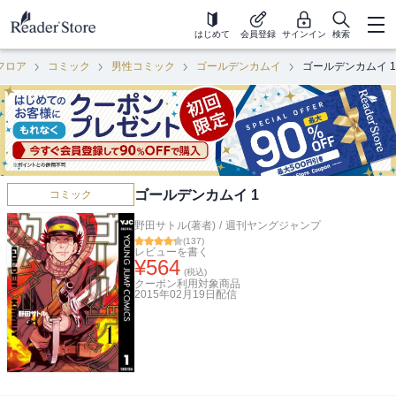
はじめて
会員登録
サインイン
検索
フロア
コミック
男性コミック
ゴールデンカムイ
ゴールデンカムイ 1
ゴールデンカムイ 1
コミック
野田サトル(著者)
/
週刊ヤングジャンプ
(
137
)
レビューを書く
¥
564
(税込)
クーポン利用対象商品
2015年02月19日
配信