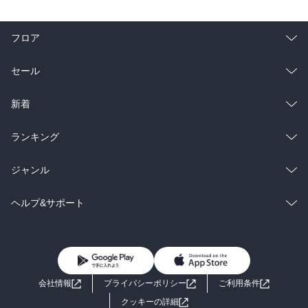
フロア
総合
コミック
セール
ラノベ
小説
総合
コミック
新着
雑誌・グラビア
ビジネス・実用
ラノベ
小説
総合
コミック
ランキング
BL・TL
雑誌・グラビア
ビジネス・実用
ラノベ
小説
総合
コミック
ジャンル
BL・TL
雑誌・グラビア
ビジネス・実用
ラノベ
小説
コミック
男性コミック
ヘルプ&サポート
BL・TL
雑誌・グラビア
ビジネス・実用
女性コミック
コミック誌
初めての方へ
ヘルプ
BL・TL
ライトノベル
男子向けラノベ
よくあるご質問
お問い合わせ
会社情報
プライバシーポリシー
ご利用条件
女子向けラノベ
小説
利用規約
クッキーの詳細