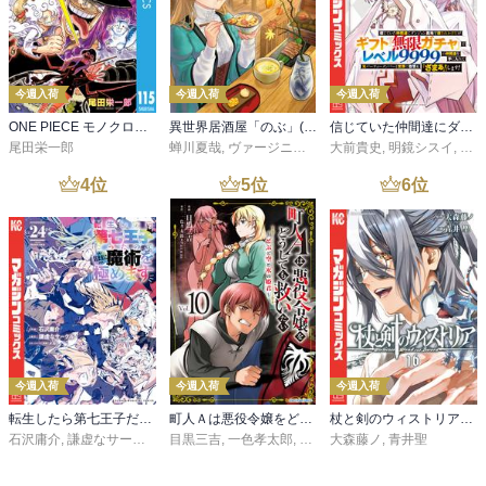
今週入荷
今週入荷
今週入荷
ONE PIECE モノクロ版 115
異世界居酒屋「のぶ」(22)
信じていた仲間達にダンジョン奥地で殺されかけたがギフト『無限ガチャ』でレベル９９９９の仲間達を手に入れて元パーティーメンバーと世界に復讐＆『ざまぁ！』します！（２３）
尾田栄一郎
蝉川夏哉
,
ヴァージニア二等兵
大前貴史
,
転
,
明鏡シスイ
,
ｔｅ
4
位
5
位
6
位
今週入荷
今週入荷
今週入荷
転生したら第七王子だったので、気ままに魔術を極めます（２４）
町人Ａは悪役令嬢をどうしても救いたい ～どぶと空と氷の姫君～１０【電子書店共通特典イラスト付】
杖と剣のウィストリア（１６）
石沢庸介
,
謙虚なサークル
,
メル。
目黒三吉
,
一色孝太郎
,
Parum
大森藤ノ
,
青井聖