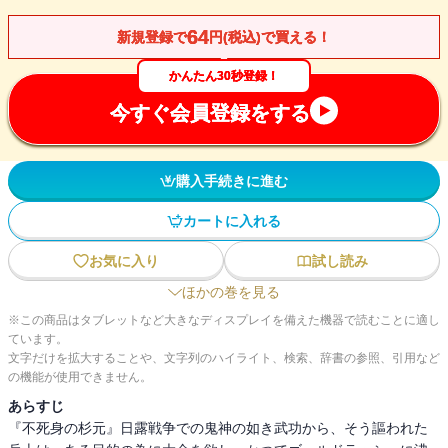
64
新規登録で
円(税込)で買える！
かんたん30秒登録！
今すぐ会員登録をする
購入手続きに進む
カートに入れる
お気に入り
試し読み
ほかの巻を見る
※この商品はタブレットなど大きなディスプレイを備えた機器で読むことに適し
ています。
文字だけを拡大することや、文字列のハイライト、検索、辞書の参照、引用など
の機能が使用できません。
あらすじ
『不死身の杉元』日露戦争での鬼神の如き武功から、そう謳われた