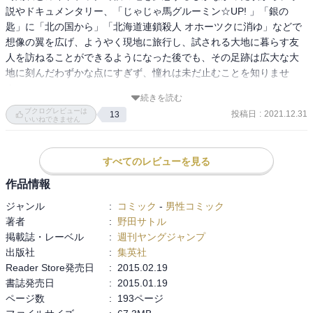
説やドキュメンタリー、「じゃじゃ馬グルーミン☆UP! 」「銀の
りでありながら、実直で好感が持てるタフガイ・杉本。

匙」に「北の国から」「北海道連鎖殺人 オホーツクに消ゆ」などで
行動動機は良くも悪くも個人主義ですが、それが現代チックで読者
想像の翼を広げ、ようやく現地に旅行し、試される大地に暮らす友
の感情移入に一役買っています。人を見る際に色眼鏡をかけず、自
人を訪ねることができるようになった後でも、その足跡は広大な大
身の信じる正義を全うする。そんな主人公オブ主人公。

地に刻んだわずかな点にすぎず、憧れは未だ止むことを知りませ
ヒロインはアイヌ娘で独特の価値観とそれを育んだ異文化の魅力が
ん。

ギッシリだし、別勢力である第７師団はプロフェッショナルとして
続きを読む
の驚異が尋常ではなく、囚人勢力も一芸持ちのチンピラ集団かと思
ブクログレビューは
投稿日
:
2021.12.31
13
そんな中でこの作品を知り、一も二もなく手に取りました。

いいねできません
いきやまさかのあの方が含まれていてIF歴史センサーがビンビン反
応してしまう始末。ヤバイ。

「このマンガがすごい!2016オトコ編 2位」「第9回マンガ大賞」な
すべてのレビューを見る
どに輝き、アニメも第3期まで放映されて第4期の放映待ちと、自分
ストーリーテンポについては、わりと軽快に進んでゆき実にストレ
がこんなところでレビューなんて書かなくてもその魅力はよく知ら
スフリーですが、その背景はより深く拡がるのでこれまた心がｻﾞﾜｻﾞ
作品情報
れていると思いますが、自分の覚えのために書いてみます。

ﾜします。テンポよく進みますが描くのはイベント描写だけでなく、
ジャンル
:
コミック
-
男性コミック
やりとり、生活感、サバイブ術を丁寧に描くのでためになるしキャ
著者
:
野田サトル
一読して圧倒されたのは、何よりもその疾走感です。

ラクターへの感情移入も深まります。主にサバイブ、民俗学方面で
掲載誌・レーベル
:
週刊ヤングジャンプ
コミックス1巻では、埋蔵金の情報をつかんだ後、アシㇼパさんとの
すが意外に食マンガの要素もあり、そこでほっともするのです
出版社
:
集英社
出会いと羆との対決、おびき出した脱獄囚の捕獲と尾形百之助との
が、”生きる事””生き抜くという事”を際立たせるスパイスにもなって
Reader Store発売日
:
2015.02.19
対決、「脱獄王」白石吉竹との闘争と生存のための共闘まで、息つ
いて、ぼくはこういうの、好きですね。

書誌発売日
:
2015.01.19
く暇なくストーリーが展開します。

ページ数
:
193ページ
特に場面の転換方法が見事で全く間延びした感じを与えません。埋