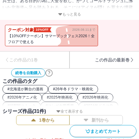
兵士は、ある目的の為に大金を欲し、かつてゴールドラッシュに沸
いた北海道へ足を踏み入れる。そこにはアイヌが隠した莫大な埋蔵
金への手掛かりが!? 立ち塞がる圧倒的な大自然と凶悪な死刑囚。そ
もっと見る
して、アイヌの少女、エゾ狼との出逢い。『黄金を巡る生存競争』
開幕ッ!!!!
クーポン対象
10%OFF
2026.08.11まで
【10%OFFクーポン】サマーブックフェス2026！全
フロアで使える
この作品の1巻
この作品の最新巻
続巻を自動購入
この作品のタグ
#
北海道が舞台の漫画
#
26年冬ドラマ・映画化
#
2026年アニメ化
#
2025年映画化
#
2026年映画化
#
頭脳戦コミック
#
マンガ大賞受賞
#
2024年ドラマ化
シリーズ作品(
31
件)
全て表示する
#
バディコミック
#
刑務所
#
2023年アニメ化
1巻から
新刊から
#
2018年アニメ化
#
2022年アニメ化
#
26年冬アニメ化（コミック）
#
最強主人公コミック
まとめてカート