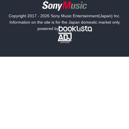
国内小説
海外小説
Copyright 2017 - 2026 Sony Music Entertainment(Japan) Inc.
ミステリー
SF
Information on the site is for the Japan domestic market only
powered by
歴史・時代小説
文学
雑誌
グラビア写真集
ボーイズラブ
ティーンズラブ
人文・思想・歴史
社会・政治・法律
ビジネス・経済
サイエンス・テクノロジー
コンピュータ・情報
くらし・家庭
料理・酒
ファッション・美容・ダイエット
ホビー&カルチャー
スポーツ・アウトドア