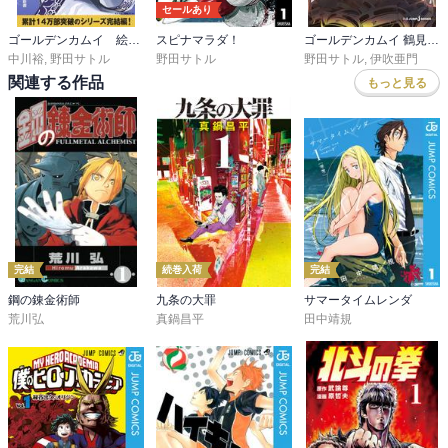
セールあり
ゴールデンカムイ 絵から学ぶアイヌ文化
スピナマラダ！
ゴールデンカムイ 鶴見篤四郎の宿願
そして、おそらく多くの人と共通する思いが料理の描写のすばらし
中川裕
,
野田サトル
野田サトル
野田サトル
,
伊吹亜門
さ。焚火を囲んで食べるリスのチタタㇷ゚の美味そうなことと言った
関連する作品
もっと見る
ら。たいていの獲物の脳みそに塩をかけて生で食べる（杉元がｗ）
のもたまりません。

その杉元のアシㇼパさんに対する態度も読みどころです。杉元は彼
女を呼ぶときさん付けを欠かしません。狩猟や森林でのサバイバル
に長けた先達として、そして金塊を追う共闘相手として一目置いて
いるのに止まらず、彼女を「飼いイヌ」呼ばわりした白石に向けた
怒りは、家族から結核患者が出たときに自らが受けた扱いに裏打ち
されて、何と言うかとても「フェア」で好もしいものに思えます。

完結
続巻入荷
完結
鋼の錬金術師
九条の大罪
サマータイムレンダ
敵なのか味方なのか、何のために争うのか（まあ金（きん）のため
荒川弘
真鍋昌平
田中靖規
なんですが）が判然としないまま事態が進み、ラストにまたやばそ
うなキャラ（鶴見中尉です）が出てきたところで1巻終了。

つかみは十分です。この勢いのままどんどん読み進めます。

第1話　不死身の杉元

第2話　ウェンカムイ
