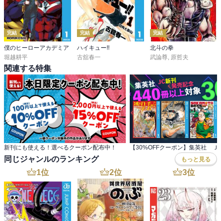
第3話　罠

第4話　のっぺら坊

第5話　北鎮部隊

完結
完結
完結
第6話　迫害

僕のヒーローアカデミア
ハイキュー!!
北斗の拳
第7話　脱獄王

堀越耕平
古舘春一
武論尊
,
原哲夫
関連する特集
立ち塞がる圧倒的な大自然と凶悪な死刑囚。そして、アイヌの少
女、エゾ狼との出逢い。『黄金を巡る生存競争』開幕ッ!!!!
新刊にも使える！選べるクーポン配布中！
同じジャンルのランキング
もっと見る
1
位
2
位
3
位