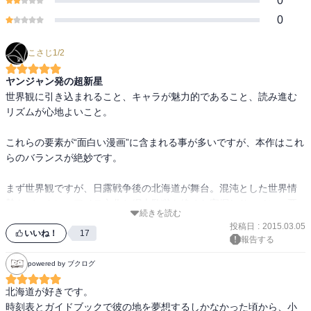
0
0
こさじ1/2
ヤンジャン発の超新星
世界観に引き込まれること、キャラが魅力的であること、読み進む
リズムが心地よいこと。

これらの要素が“面白い漫画”に含まれる事が多いですが、本作はこれ
らのバランスが絶妙です。

まず世界観ですが、日露戦争後の北海道が舞台。混沌とした世界情
勢をバックに、アイヌ文化と網走監獄を絡めた宝探しサスペンス要
続きを読む
素を盛り込んだ、リアル史実と都市伝説の配合バランスが魅力的。
投稿日
:
2015.03.05
雄大な自然さえも時折牙をむくリアルなピリピリ感が漂っており、
いいね！
17
報告する
現代と比較するとその命のウェイトギャップに心がザワザワしま
す。

powered by ブクログ
北海道が好きです。

主人公は帝国第１師団帰り。１話冒頭は旅順攻囲戦における203高地
時刻表とガイドブックで彼の地を夢想するしかなかった頃から、小
攻略戦でしょうか（ｻﾞﾜｻﾞﾜ）。WW1頃の悲惨な塹壕消耗戦の生き残