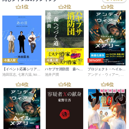
1
位
2
位
3
位
今週入荷
今週入荷
50%OFF
【イベント応募シリアルコード付】池田匡志出演・オーディオフォトブック「あの日」SPECIAL EDITION（音声／動画付）
ハヤブサ消防団 森へつづく道
プロジェクト・ヘイル・メアリー 下
池田匡志
,
七寒六温
,
konoko58
池井戸潤
,
村崎キコ
アンディ・ウィアー
,
小野
4
位
5
位
6
位