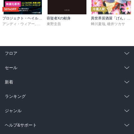
50%OFF
今週入荷
プロジェクト・ヘイル・メアリー 上
容疑者Xの献身
異世界居酒屋「げん」三杯目
アンディ・ウィアー
,
小野田和子
東野圭吾
蝉川夏哉
,
碓井ツカサ
フロア
総合
コミック
セール
ラノベ
小説
総合
コミック
新着
雑誌・グラビア
ビジネス・実用
ラノベ
小説
総合
コミック
ランキング
BL・TL
雑誌・グラビア
ビジネス・実用
ラノベ
小説
総合
コミック
ジャンル
BL・TL
雑誌・グラビア
ビジネス・実用
ラノベ
小説
コミック
男性コミック
ヘルプ&サポート