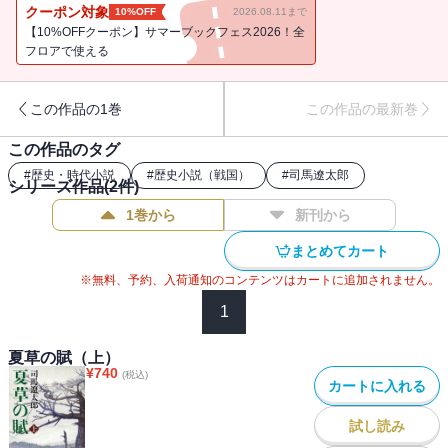
涯。
クーポン対象
10%OFF
2026.08.11まで
【10%OFFクーポン】サマーブックフェス2026！全
フロアで使える
この作品の1巻
この作品の最新巻
この作品のタグ
#
歴史・時代小説
#
歴史小説（戦国）
#
司馬遼太郎
シリーズ作品(
2
件)
1巻から
新刊から
まとめてカート
※無料、予約、入荷通知のコンテンツはカートに追加されません。
1
夏草の賦（上）
¥
740
(税込)
カートに入れる
試し読み