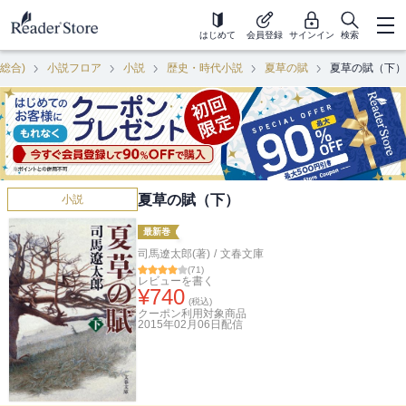
はじめて
会員登録
サインイン
検索
(総合)
小説フロア
小説
歴史・時代小説
夏草の賦
夏草の賦（下）
夏草の賦（下）
小説
最新巻
司馬遼太郎(著)
/
文春文庫
(
71
)
レビューを書く
¥
740
(税込)
クーポン利用対象商品
2015年02月06日
配信