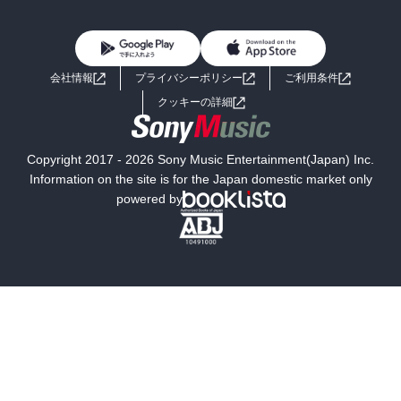
BL・TL
雑誌・グラビア
ビジネス・実用
女性コミック
コミック誌
初めての方へ
ヘルプ
BL・TL
ライトノベル
男子向けラノベ
よくあるご質問
お問い合わせ
会社情報
プライバシーポリシー
ご利用条件
女子向けラノベ
小説
利用規約
クッキーの詳細
国内小説
海外小説
Copyright 2017 - 2026 Sony Music Entertainment(Japan) Inc.
ミステリー
SF
Information on the site is for the Japan domestic market only
powered by
歴史・時代小説
文学
雑誌
グラビア写真集
ボーイズラブ
ティーンズラブ
人文・思想・歴史
社会・政治・法律
ビジネス・経済
サイエンス・テクノロジー