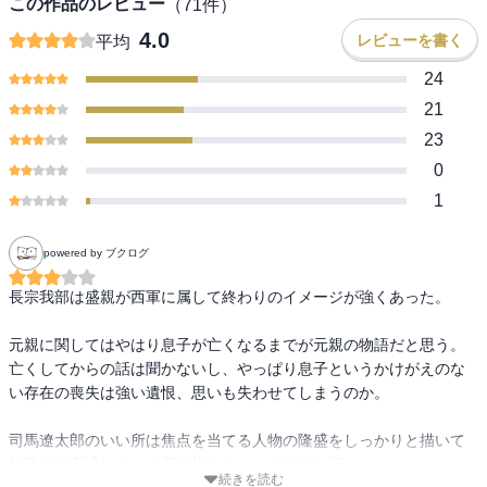
この作品のレビュー
（
71
件）
4.0
レビューを書く
平均
24
21
23
0
1
powered by ブクログ
長宗我部は盛親が西軍に属して終わりのイメージが強くあった。

元親に関してはやはり息子が亡くなるまでが元親の物語だと思う。
亡くしてからの話は聞かないし、やっぱり息子というかけがえのな
い存在の喪失は強い遺恨、思いも失わせてしまうのか。

司馬遼太郎のいい所は焦点を当てる人物の隆盛をしっかりと描いて
蛇足的な衰退していく所は描かないのが好きな所。
続きを読む