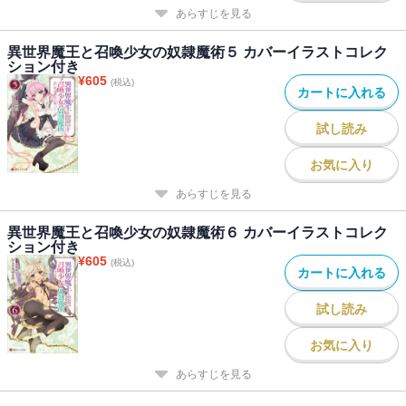
あらすじを見る
異世界魔王と召喚少女の奴隷魔術５ カバーイラストコレク
ション付き
¥
605
(税込)
カートに入れる
試し読み
お気に入り
あらすじを見る
異世界魔王と召喚少女の奴隷魔術６ カバーイラストコレク
ション付き
¥
605
(税込)
カートに入れる
試し読み
お気に入り
あらすじを見る