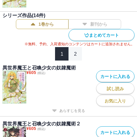
シリーズ作品(
14
件)
1巻から
新刊から
まとめてカート
※無料、予約、入荷通知のコンテンツはカートに追加されません。
1
2
異世界魔王と召喚少女の奴隷魔術
¥
605
(税込)
カートに入れる
試し読み
お気に入り
あらすじを見る
異世界魔王と召喚少女の奴隷魔術２
¥
605
(税込)
カートに入れる