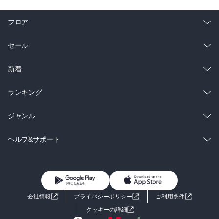
フロア
総合
コミック
セール
ラノベ
小説
総合
コミック
新着
雑誌・グラビア
ビジネス・実用
ラノベ
小説
総合
コミック
ランキング
BL・TL
雑誌・グラビア
ビジネス・実用
ラノベ
小説
総合
コミック
ジャンル
BL・TL
雑誌・グラビア
ビジネス・実用
ラノベ
小説
コミック
男性コミック
ヘルプ&サポート
BL・TL
雑誌・グラビア
ビジネス・実用
女性コミック
コミック誌
初めての方へ
ヘルプ
BL・TL
ライトノベル
男子向けラノベ
よくあるご質問
お問い合わせ
会社情報
プライバシーポリシー
ご利用条件
女子向けラノベ
小説
利用規約
クッキーの詳細