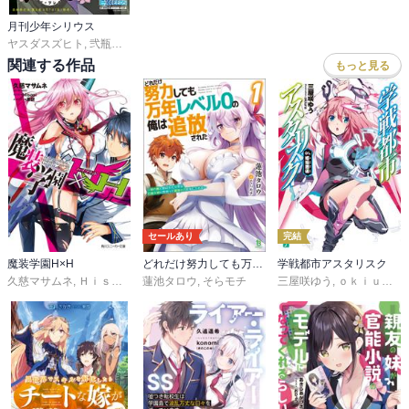
月刊少年シリウス
ヤスダスズヒト
,
弐瓶勉
,
ＯＮＥ
,
あずま京太郎
,
ｂｏｓｅ
,
園山ゆきの
,
小菊路よう
,
関連する作品
もっと見る
セールあり
完結
魔装学園H×H
どれだけ努力しても万年レベル０の俺は追放された～神の敵と呼ばれた少年は、社畜女神と出会って最強の力を手に入れる～
学戦都市アスタリスク
久慈マサムネ
,
Ｈｉｓａｓｉ
蓮池タロウ
,
黒銀
,
そらモチ
三屋咲ゆう
,
ｏｋｉｕｒａ