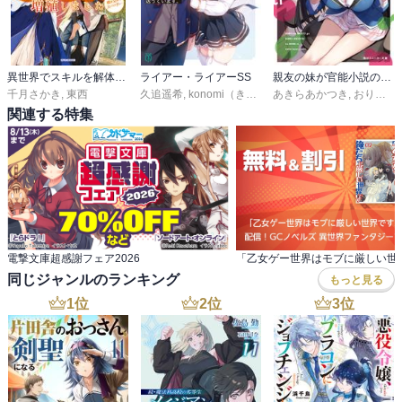
異世界でスキルを解体したらチートな嫁が増殖しました
ライアー・ライアーSS
親友の妹が官能小説のモデルになってくれるらしい
千月さかき
,
東西
久追遥希
,
konomi（きのこのみ）
あきらあかつき
,
おりょう
関連する特集
電撃文庫超感謝フェア2026
同じジャンルのランキング
もっと見る
1
位
2
位
3
位