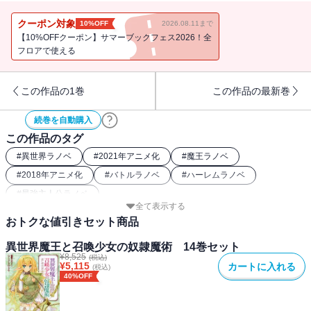
は戦いを望まず――教会堂に閉じ込められ、逆に背徳の汚名を着せ
られてしまう。理不尽な扱いすらも受け入れる聖女だったが、ディ
クーポン対象
10%OFF
2026.08.11まで
アヴロは黙っていることなどできず……!?
【10%OFFクーポン】サマーブックフェス2026！全
フロアで使える
この作品の1巻
この作品の最新巻
続巻を自動購入
この作品のタグ
#
異世界ラノベ
#
2021年アニメ化
#
魔王ラノベ
#
2018年アニメ化
#
バトルラノベ
#
ハーレムラノベ
#
最強主人公ラノベ
全て表示する
おトクな値引きセット商品
異世界魔王と召喚少女の奴隷魔術 14巻セット
¥
8,525
(税込)
¥
5,115
カートに入れる
(税込)
40%OFF