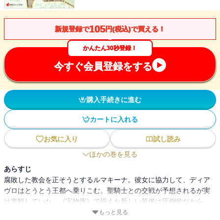
105
新規登録で
円(税込)で買える！
かんたん30秒登録！
今すぐ会員登録をする
購入手続きに進む
カートに入れる
お気に入り
試し読み
ほかの巻を見る
あらすじ
腐敗した教会を正そうとするルマキーナ。彼女に協力して、ディア
ヴロはとうとう王都へ乗りこむ。聖騎士との交戦が予想されるが実
は楽観していた。《宝物庫》で揃えた新しい装備は圧倒的だから
だ。しかし、立ち塞がったのは無力な信者たちだった。ルマキーナ
もっと見る