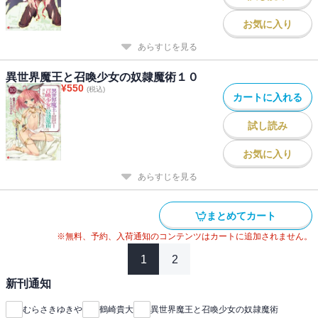
お気に入り
あらすじを見る
異世界魔王と召喚少女の奴隷魔術１０
¥
550
(税込)
カートに入れる
試し読み
お気に入り
あらすじを見る
まとめてカート
※無料、予約、入荷通知のコンテンツはカートに追加されません。
1
2
新刊通知
むらさきゆきや
鶴崎貴大
異世界魔王と召喚少女の奴隷魔術