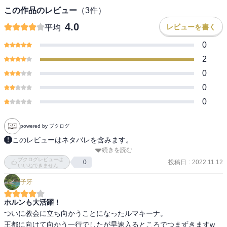
この作品のレビュー
（
3
件）
4.0
レビューを書く
平均
0
2
0
0
0
powered by ブクログ
このレビューはネタバレを含みます。
続きを読む
【電子書籍】王都に戻ったルマキーナたちは不正の証拠を揃えて教
ブクログレビューは
会へ乗り込むが、卑劣な枢教官によって逆に囚われてしまい…。突
投稿日
:
2022.11.12
0
いいねできません
然現れたノリが軽い聖杯の女神ババロンの導きで、代償を顧みずデ
子牙
ィアヴロの従者となる道を選んだホルンが大活躍の今回。ディアヴ
ロの一世一代の演技を受けたルマキーナの深い信仰心によって、対
ホルンも大活躍！
教会戦は終わりを迎えました。そしてレムとディアヴロが風呂の中
ついに教会に立ち向かうことになったルマキーナ。

で良い雰囲気に。なし崩し的に致してしまうのかと…。さて、最後
王都に向けて向かう一行でしたが早速入るところでつまずきますw
