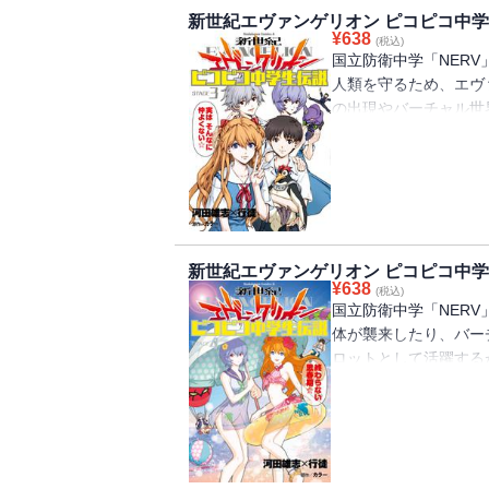
新世紀エヴァンゲリオン ピコピコ中学生
¥
638
(税込)
国立防衛中学「NER
人類を守るため、エヴ
の出現やバーチャル世
ない展開の第3巻!!
新世紀エヴァンゲリオン ピコピコ中学生
¥
638
(税込)
国立防衛中学「NER
体が襲来したり、バー
ロットとして活躍するが
とのコラボマンガも収録