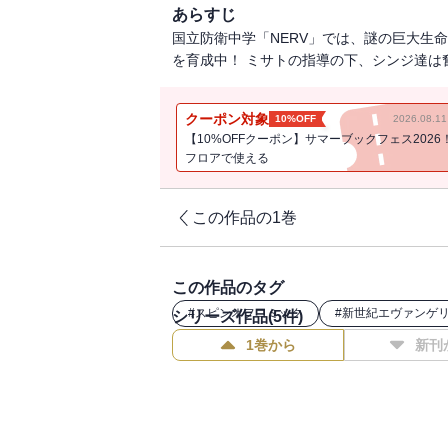
あらすじ
国立防衛中学「NERV」では、謎の巨大生
を育成中！ ミサトの指導の下、シンジ達は奮
クーポン対象
10%OFF
2026.08.
【10%OFFクーポン】サマーブックフェス2026
フロアで使える
この作品の1巻
この作品のタグ
#
スピンオフコミック
#
新世紀エヴァンゲ
シリーズ作品(
5
件)
1巻から
新刊