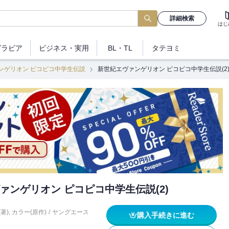
詳細検索
はじ
グラビア
ビジネス
・実用
BL・TL
タテヨミ
ンゲリオン ピコピコ中学生伝説
新世紀エヴァンゲリオン ピコピコ中学生伝説(2
ァンゲリオン ピコピコ中学生伝説(2)
著)
,
カラー(原作)
/
ヤングエース
購入手続きに進む