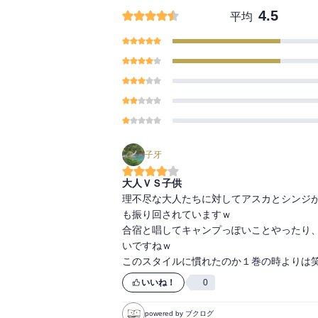
4.5
平均
子牙
大人ＶＳ子供
理不尽な大人たちに対してアスカとシンジ
も振り回されていますｗ

合宿と唱してキャンプっぽいことやったり
いですねｗ

このスタイルに慣れたのか１巻の時よりは
いいね！
0
powered by ブクログ