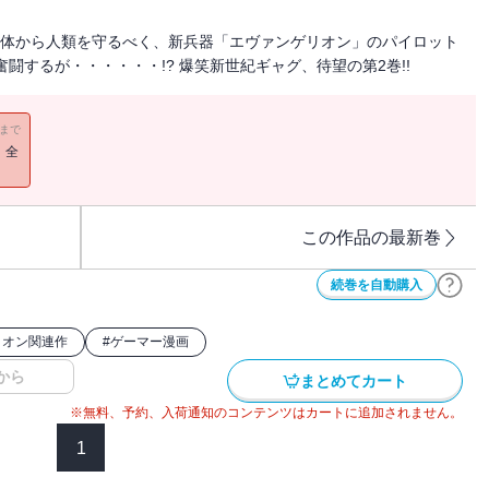
命体から人類を守るべく、新兵器「エヴァンゲリオン」のパイロット
闘するが・・・・・・!? 爆笑新世紀ギャグ、待望の第2巻!!
11まで
！全
この作品の最新巻
続巻を自動購入
リオン関連作
#
ゲーマー漫画
から
まとめてカート
※無料、予約、入荷通知のコンテンツはカートに追加されません。
1