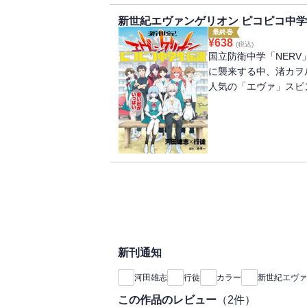
新世紀エヴァンゲリオン ピコピコ中学生
最終巻
¥
638
(税込)
国立防衛中学「NER
に襲来する中、渚カヲ
人気の「エヴァ」スピ
新刊通知
河田雄志
行徒
カラー
新世紀エヴァ
この作品のレビュー
（
2
件）