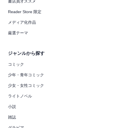
書店員オススメ
Reader Store 限定
メディア化作品
厳選テーマ
ジャンルから探す
コミック
少年・青年コミック
少女・女性コミック
ライトノベル
小説
雑誌
グラビア