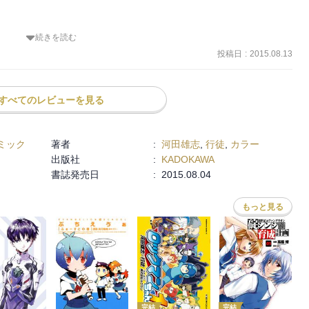
続きを読む
ど、表紙の時点で中身は知れるので騙される人はいないｗ

投稿日
:
2015.08.13
すけど、これどうしたら…。

すべてのレビューを見る
トさんウゼェーとか、地球味とか、茂みのリョウジゲス過ぎるとか、
ミック
著者
:
河田雄志
,
行徒
,
カラー
出版社
:
KADOKAWA
こ…。

書誌発売日
:
2015.08.04
もっと見る
論で？（疑問系）

、ミサト！！」に「やめろぉぁああ！！」と思ったはず（少なくとも
完結
完結