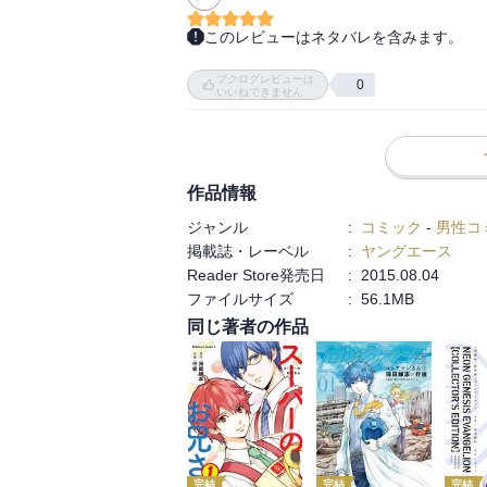
このレビューはネタバレを含みます。
カラー口絵が詐欺。…と言いたいところだけ
ブクログレビューは
0
いいねできません
正直、トキメけラブプリズンは興味ある。

えー…もう冒頭っからツッコミしかないんで
カヲル君の私服クソだせぇー、とか、ミサ
作品情報
リツコさんタチ悪過ぎとか…。

ジャンル
:
コミック
-
男性コ
掲載誌・レーベル
:
ヤングエース
…Q以上にシンジの扱いが酷い世界だな、こ
Reader Store発売日
:
2015.08.04
ファイルサイズ
:
56.1MB
同じ著者の作品
えぇと…シンジとアスカが仲良いな、って結
あと、全ての読者が「だったら私が行くわ
私は「カヲル君GJ！」と喝采）。
完結
完結
完結