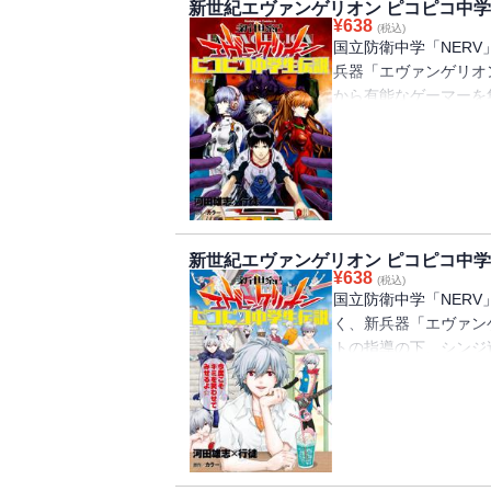
新世紀エヴァンゲリオン ピコピコ中学生
¥
638
(税込)
国立防衛中学「NER
兵器「エヴァンゲリオ
から有能なゲーマーを
イロットになれるのか!
新世紀エヴァンゲリオン ピコピコ中学生
¥
638
(税込)
国立防衛中学「NER
く、新兵器「エヴァン
トの指導の下、シンジ
紀ギャグ、待望の第2巻!