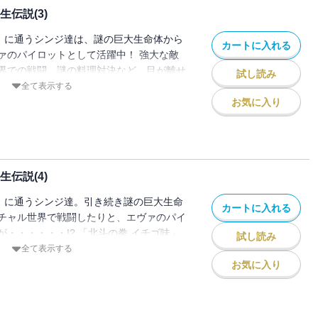
伝説(3)
V」に通うシンジ達は、謎の巨大生命体から
カートに入れる
ァのパイロットとして活躍中！ 強大な敵
界での戦闘、謎の料理対決など、目が離せ
試し読み
全て表示する
お気に入り
伝説(4)
V」に通うシンジ達。引き続き謎の巨大生命
カートに入れる
チャル世界で戦闘したりと、エヴァのパイ
・・・・・・!? 「北斗の拳 イチゴ味」
試し読み
!!
全て表示する
お気に入り