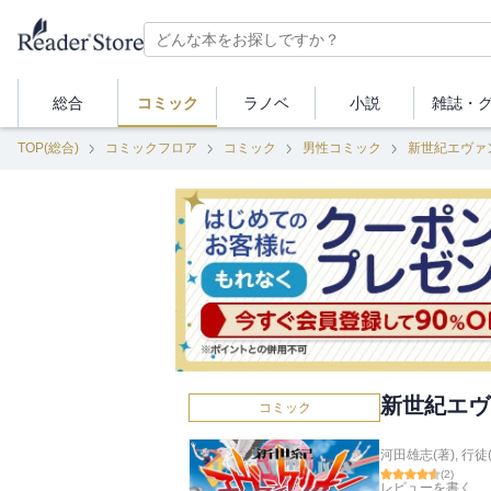
総合
コミック
ラノベ
小説
雑誌・
TOP(総合)
コミックフロア
コミック
男性コミック
新世紀エヴァ
新世紀エヴ
コミック
河田雄志(著)
,
行徒(
(
2
)
レビューを書く