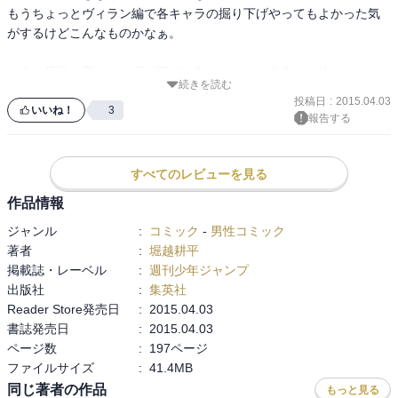
もうちょっとヴィラン編で各キャラの掘り下げやってもよかった気
がするけどこんなものかなぁ。

クラス最強の轟くんの掘り下げは進んできて、出来との絡みがちら
続きを読む
ほら。あと麗日お茶子のヒーローをめざす理由も。

投稿日
:
2015.04.03
爆豪が安定の暴れっぷりであっという間に読み切ってしまった。

いいね！
3
報告する
中表紙のイラストが素敵です。

はやく次読みたいんですけど。
すべてのレビューを見る
作品情報
ジャンル
:
コミック
-
男性コミック
著者
:
堀越耕平
掲載誌・レーベル
:
週刊少年ジャンプ
出版社
:
集英社
Reader Store発売日
:
2015.04.03
書誌発売日
:
2015.04.03
ページ数
:
197ページ
ファイルサイズ
:
41.4MB
同じ著者の作品
もっと見る