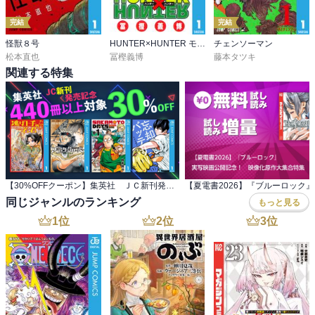
完結
完結
怪獣８号
HUNTER×HUNTER モノクロ版
チェンソーマン
松本直也
冨樫義博
藤本タツキ
関連する特集
【30%OFFクーポン】集英社 ＪＣ新刊発売記念 440冊以上対象
同じジャンルのランキング
もっと見る
1
位
2
位
3
位