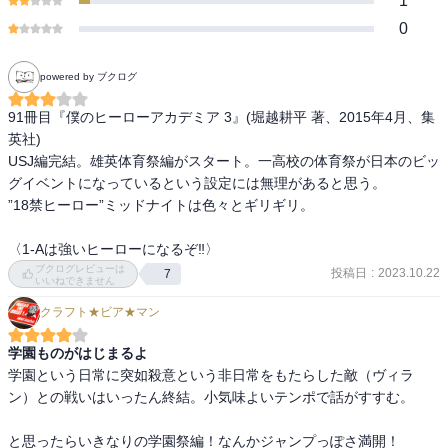
1
0
powered by ブクログ
91冊目『僕のヒーローアカデミア 3』(堀越耕平 著、2015年4月、集
英社)

USJ編完結。雄英体育祭編がスタート。一高校の体育祭が日本のビッ
グイベントになっているという設定には無理があると思う。

”18禁ヒーロー”ミッドナイトは色々とギリギリ。

〈1-Aは強いヒーローになるぞ‼︎〉
ブクログレビューは
投稿日
:
2023.10.22
7
いいねできません
クラフト★ビア★マン
学園ものがはじまるよ
学園という日常に突如殺意という非日常をもたらした敵（ヴィラ
ン）との戦いはいったん終結。小気味よいテンポで話がすすむ。

と思ったらいきなりの学園祭編！なんかジャンプっぽさ満開！
