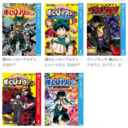
完結
完結
僕のヒーローアカデミア ファイナルファンブック Ultra Age
僕のヒーローアカデミア チームアップミッション
ヴィジランテ-僕のヒーローアカデミア ILLEGALS-
堀越耕平
あきやま陽光
,
堀越耕平
古橋秀之
,
別天荒人
,
堀越耕平