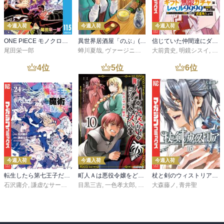
今週入荷
今週入荷
今週入荷
ONE PIECE モノクロ版 115
異世界居酒屋「のぶ」(22)
信じていた仲間達にダンジョン奥地で殺されかけたがギフト『無限ガチャ』でレベル９９９９の仲間達を手に入れて元パーティーメンバーと世界に復讐＆『ざまぁ！』します！（２３）
尾田栄一郎
蝉川夏哉
,
ヴァージニア二等兵
大前貴史
,
転
,
明鏡シスイ
,
ｔｅ
4
位
5
位
6
位
今週入荷
今週入荷
今週入荷
転生したら第七王子だったので、気ままに魔術を極めます（２４）
町人Ａは悪役令嬢をどうしても救いたい ～どぶと空と氷の姫君～１０【電子書店共通特典イラスト付】
杖と剣のウィストリア（１６）
石沢庸介
,
謙虚なサークル
,
メル。
目黒三吉
,
一色孝太郎
,
Parum
大森藤ノ
,
青井聖