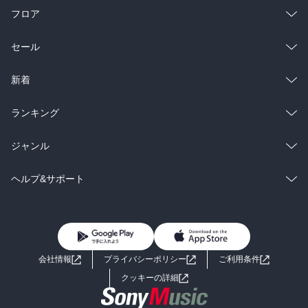
フロア
総合
コミック
セール
ラノベ
小説
総合
コミック
新着
雑誌・グラビア
ビジネス・実用
ラノベ
小説
総合
コミック
ランキング
BL・TL
雑誌・グラビア
ビジネス・実用
ラノベ
小説
総合
コミック
ジャンル
BL・TL
雑誌・グラビア
ビジネス・実用
ラノベ
小説
コミック
男性コミック
ヘルプ&サポート
BL・TL
雑誌・グラビア
ビジネス・実用
女性コミック
コミック誌
初めての方へ
ヘルプ
BL・TL
ライトノベル
男子向けラノベ
よくあるご質問
お問い合わせ
会社情報
プライバシーポリシー
ご利用条件
女子向けラノベ
小説
利用規約
クッキーの詳細
国内小説
海外小説