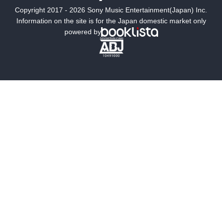
Copyright 2017 - 2026 Sony Music Entertainment(Japan) Inc.
ミステリー
SF
Information on the site is for the Japan domestic market only
powered by
歴史・時代小説
文学
雑誌
グラビア写真集
ボーイズラブ
ティーンズラブ
人文・思想・歴史
社会・政治・法律
ビジネス・経済
サイエンス・テクノロジー
コンピュータ・情報
くらし・家庭
料理・酒
ファッション・美容・ダイエット
ホビー&カルチャー
スポーツ・アウトドア