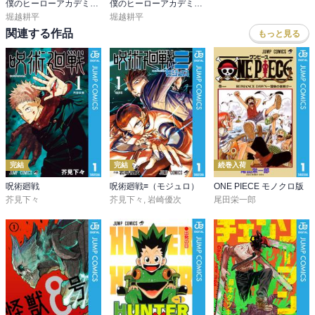
僕のヒーローアカデミア カラー版
僕のヒーローアカデミア公式キャラクターブック2 Ultra Analysis
堀越耕平
堀越耕平
関連する作品
もっと見る
完結
完結
続巻入荷
呪術廻戦
呪術廻戦≡（モジュロ）
ONE PIECE モノクロ版
芥見下々
芥見下々
,
岩崎優次
尾田栄一郎