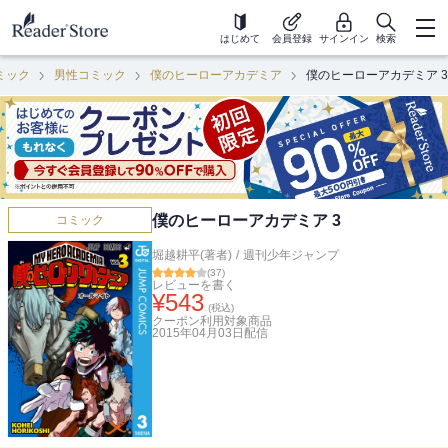
はじめて
会員登録
サインイン
検索
ミック
男性コミック
僕のヒーローアカデミア
僕のヒーローアカデミア 3
僕のヒーローアカデミア 3
コミック
堀越耕平(著者)
/
週刊少年ジャンプ
(
37
)
レビューを書く
¥
543
(税込)
クーポン利用対象商品
2015年04月03日
配信