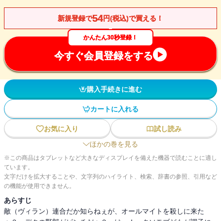
54
新規登録で
円(税込)で買える！
かんたん30秒登録！
今すぐ会員登録をする
購入手続きに進む
カートに入れる
お気に入り
試し読み
ほかの巻を見る
※この商品はタブレットなど大きなディスプレイを備えた機器で読むことに適し
ています。
文字だけを拡大することや、文字列のハイライト、検索、辞書の参照、引用など
の機能が使用できません。
あらすじ
敵（ヴィラン）連合だか知らねぇが、オールマイトを殺しに来た