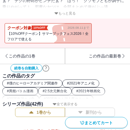
ぁ？ デクの野郎がピンチだぁ？ はっ！ クソモブどもが調子に
乗りやがって！ 邪魔なヤツは、全部まとめて俺がぶっ潰
す！ “Plus Ultra”!!
もっと見る
クーポン対象
10%OFF
2026.08.11まで
【10%OFFクーポン】サマーブックフェス2026！全
フロアで使える
この作品の1巻
この作品の最新巻
続巻を自動購入
この作品のタグ
#
僕のヒーローアカデミア関連作
#
2021年アニメ化
#
異能バトル漫画
#
2.5次元舞台化
#
2021年映画化
#
2025年アニメ化
#
2025年ストア人気コミック
シリーズ作品(
42
件)
全て表示する
#
2016年アニメ化
#
バトルコミック
#
2017年アニメ化
1巻から
新刊から
#
2024年アニメ化
#
2019年アニメ化
#
2018年アニメ化
#
ヒーロー漫画
#
2018年映画化
#
2022年アニメ化
まとめてカート