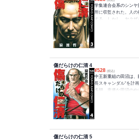
学集連合会系のシンヤ
所に収監された。人の
する。しかし、ヤクザ
学集連合会の超大物が
清の新たなる“伝説”が誕
傷だらけの仁清 4
¥
528
(税込)
中王新重組の田沼は、
長スキャンダル”を計
多胡。非道な田沼のや
護るため、中王新重組
動は、円城寺署長の誤
と陰謀が渦巻く事件は
傷だらけの仁清 5