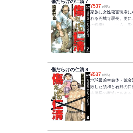
傷だらけの仁清 7
¥
537
(税込)
家族に女性殺害現場に
れる円城寺署長。更に
の危機に…。一方、愛
仁清と共に、署長を陥
の元親分・須和組組長
は…!?
傷だらけの仁清 8
¥
537
(税込)
地球最凶生命体・荒金
敗した須和と石野の口
寺署長の家族にも迫る
りきれるのか？ 一方
須和。しかし、生きて
狙う!!