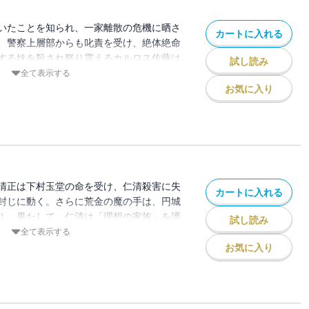
いたことを知られ、一家離散の危機に晒さ
カートに入れる
、警察上層部からも叱責を受け、絶体絶命
する妹を殺され怒り震えるカルロス佐藤は
試し読み
れた石野を尾行。着いた先には、カルロス
全て表示する
が…!! 仁清の「理想の家族」の運命
お気に入り
清正は下村玉堂の命を受け、仁清殺害に失
カートに入れる
封じに動く。さらに荒金の魔の手は、円城
！ 果たして、仁清は「理想の家族」を護
試し読み
、荒金に襲撃されるも、一命を取り止めた
全て表示する
いる事を知った荒金は、執拗に須和の命を
お気に入り