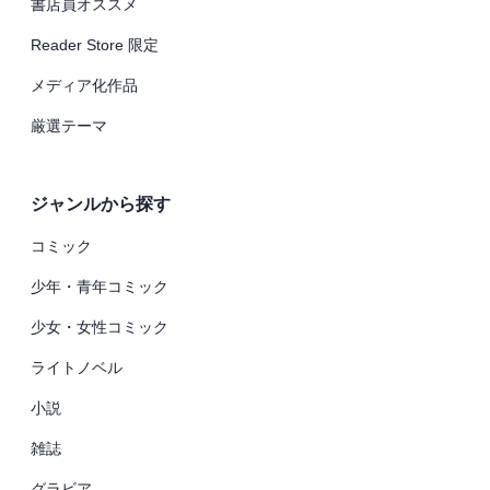
書店員オススメ
Reader Store 限定
メディア化作品
厳選テーマ
ジャンルから探す
コミック
少年・青年コミック
少女・女性コミック
ライトノベル
小説
雑誌
グラビア