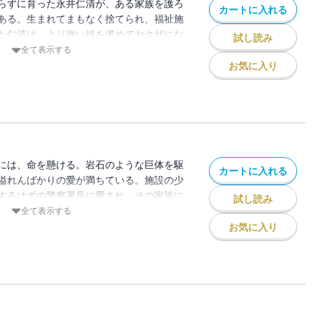
らずに育った永井仁清が、ある家族を護ろ
カートに入れる
ある。生まれてまもなく捨てられ、福祉施
た仁清は、より強い絆を求めてヤクザにな
試し読み
義に生きる無骨な生き様に熱くなる!!
全て表示する
お気に入り
には、命を懸ける。岩石のような巨体を駆
カートに入れる
溢れんばかりの愛が満ちている。施設の少
するはずの警察署長に愛され、その家族に
試し読み
スーパースター。その名は、永井仁清。傷
全て表示する
る!!
お気に入り