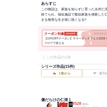
あらすじ
この物語は、家族を知らずに育った永井仁
捨てられ、福祉施設で擬似家族を体験した
きる無骨な生き様に熱くなる!!
クーポン対象
10%OFF
2026.08.
【10%OFFクーポン】サマーブックフェス2026
フロアで使える
この作品の1巻
シリーズ作品(
15
件)
1巻から
新刊
傷だらけの仁清 1
¥
528
(税込)