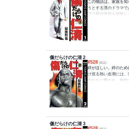
この物語は、家族を知
うとする漢のドラマで
設で擬似家族を体験し
った。仁義・恩義・律
傷だらけの仁清 2
¥
528
(税込)
絆がほしい。絆のため
け巡る熱い血潮には、
年たちに愛され、敵対
も愛されるヤクザ界の
の数だけ漢のドラマがあ
傷だらけの仁清 3
¥
528
(税込)