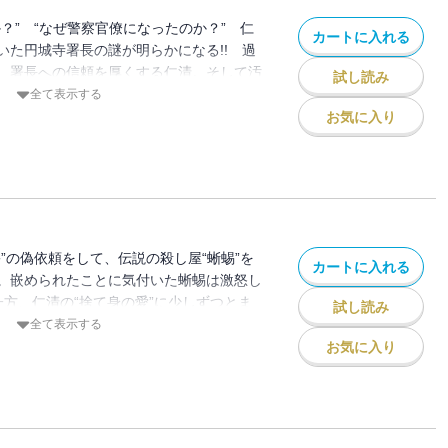
？” “なぜ警察官僚になったのか？” 仁
カートに入れる
いた円城寺署長の謎が明らかになる!! 過
、署長への信頼を厚くする仁清。そして汚
試し読み
事件…過去から現在が1本の線で繋がり仁清
全て表示する
ャンダル事件に立ち向かう！
お気に入り
”の偽依頼をして、伝説の殺し屋“蜥蜴”を
カートに入れる
。嵌められたことに気付いた蜥蜴は激怒し
一方、仁清の“捨て身の愛”に少しずつとま
試し読み
に、蜥蜴が自分の両親殺害に大きく関わっ
全て表示する
しく動揺してしまう…。
お気に入り