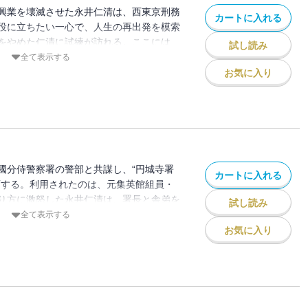
興業を壊滅させた永井仁清は、西東京刑務
カートに入れる
役に立ちたい一心で、人生の再出発を模索
をやめた仁清に試練が訪れる。ここには、
試し読み
棲んでいたのだ。愛を尊び、哀を憂う、仁
全て表示する
生する!!
お気に入り
國分侍警察署の警部と共謀し、“円城寺署
カートに入れる
画する。利用されたのは、元集英館組員・
り方に激怒した永井仁清は、署長と舎弟を
試し読み
へ殴り込む!! しかし、仁清のヤクザな行
全て表示する
解を生み、仁清は、完全に孤立する。汚職
お気に入り
、思わぬ方向へ傾いていく…。