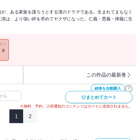
清が、ある家族を護ろうとする漢のドラマである。生まれてまもなく
仁清は、より強い絆を求めてヤクザになった。仁義・恩義・律義に生
11まで
！全
この作品の最新巻
続巻を自動購入
から
まとめてカート
※無料、予約、入荷通知のコンテンツはカートに追加されません。
1
2