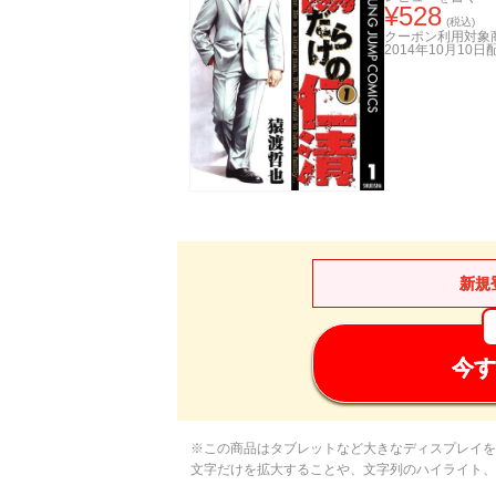
¥
528
(税込)
クーポン利用対象
2014年10月10日
新規
今す
※この商品はタブレットなど大きなディスプレイを
文字だけを拡大することや、文字列のハイライト、