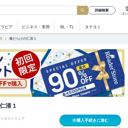
詳細検索
はじ
グラビア
ビジネス
・実用
BL・TL
タテヨミ
清
傷だらけの仁清 1
仁清 1
ビジネスジャンプ
購入手続きに進む