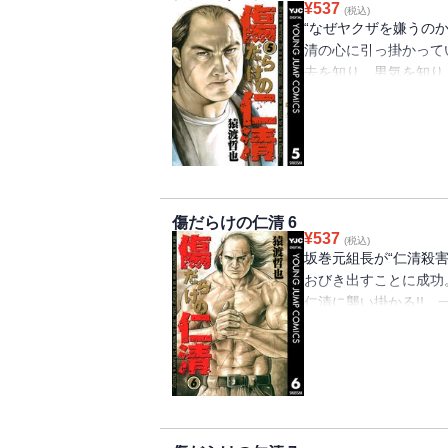
¥
537
(税込)
“なぜヤクザを嫌うのか
清の心に引っ掛かって
去を知り、男気を知り
職、陰謀、20年前の
は署長と共同してスキ
傷だらけの仁清 6
¥
537
(税込)
坂巻元組長が“仁清殺害
おびき出すことに成功
仁清に襲い掛かる!! 
どいを覚える署長。更
ていることを知り、激