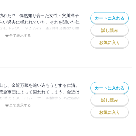
訪れた!? 偶然知り合った女性・穴川洋子
カートに入れる
らい過去に捕われていた。それを聞いた仁
立ち上がる。そんな中、再び円城寺家を狙
試し読み
!! 円城寺署長が持つ株の買い占めを謀る
全て表示する
。その事態に仁清はどう動くのか…!?
お気に入り
出し、金近万蔵を追い込もうとする仁清。
カートに入れる
荒金軍団によって囚われてしまう。金近は
を揺さぶる。はたして、円城寺との信頼関
試し読み
？ そんな中、円城寺からの驚愕の申し出
全て表示する
お気に入り