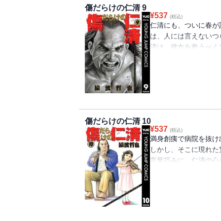
傷だらけの仁清 9
¥
537
(税込)
仁清にも、ついに春が
は、人には言えないつ
清は、彼女を救うべく
う新たな敵が出現する
その男の名は金近万蔵
傷だらけの仁清 10
¥
537
(税込)
満身創痍で病院を抜け
しかし、そこに現れた
言葉巧みに、仁清の心
係は崩れてしまうのか
に仁清は…!?