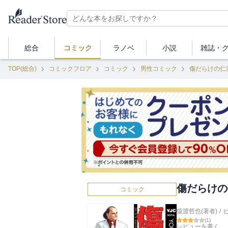
総合
コミック
ラノベ
小説
雑誌・
TOP(総合)
コミックフロア
コミック
男性コミック
傷だらけの仁
傷だらけの
コミック
猿渡哲也(著者)
/
(
1
)
レビューを書く