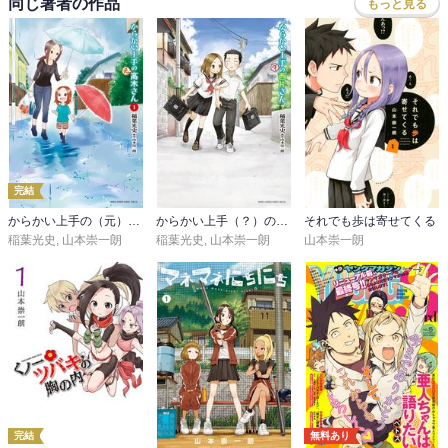
同じ著者の作品
もっと見る
完結
からかい上手の（元）高木さん
からかい上手（？）の西片さん
それでも歩は寄せてくる
稲葉光史
,
山本崇一朗
稲葉光史
,
山本崇一朗
山本崇一朗
完結
無料あり