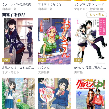
くノ一ツバキの胸の内
マネマネにちにち
ヤングマガジン サード
山本崇一朗
山本崇一朗
マキヒロチ
,
敦森蘭
,
藤原ヒロユキ
関連する作品
もっと見る
完結
完結
予約
古見さんは、コミュ症です。
おくさん
かわいい後輩に言わされたい
オダトモヒト
大井昌和
川村拓