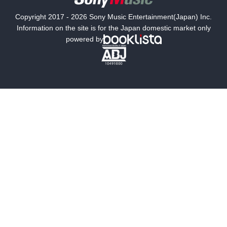
国内小説
海外小説
Copyright 2017 - 2026 Sony Music Entertainment(Japan) Inc.
ミステリー
SF
Information on the site is for the Japan domestic market only
powered by
歴史・時代小説
文学
雑誌
グラビア写真集
ボーイズラブ
ティーンズラブ
人文・思想・歴史
社会・政治・法律
ビジネス・経済
サイエンス・テクノロジー
コンピュータ・情報
くらし・家庭
料理・酒
ファッション・美容・ダイエット
ホビー&カルチャー
スポーツ・アウトドア