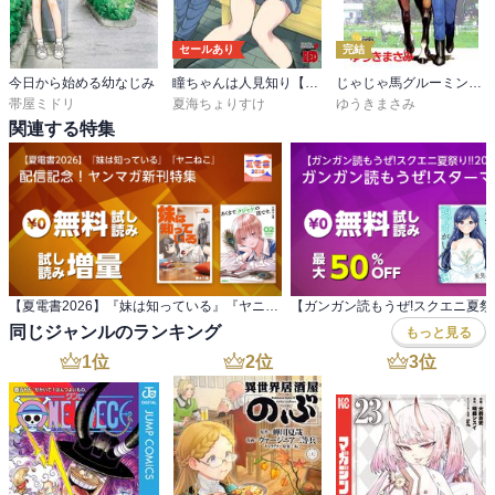
セールあり
完結
今日から始める幼なじみ
瞳ちゃんは人見知り【電子特別版】
じゃじゃ馬グルーミン★UP！
帯屋ミドリ
夏海ちょりすけ
ゆうきまさみ
関連する特集
【夏電書2026】『妹は知っている』『ヤニねこ』 配信記念！ヤンマガ新刊特集
同じジャンルのランキング
もっと見る
1
位
2
位
3
位