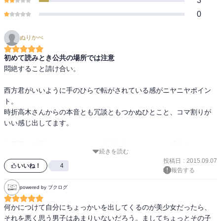
3
0
ぬりかべ
初めて読みとき公共の場所では注意
悶絶すること請け合い。

西方君がいいように手のひらで転がされている感がニヤニヤポイン
ト。

時折高木さんからの本音とも冗談ともつかぬひとこと、コマ割りが

いい感じ出してます。

小冊子の連載のため、なかなか単行本化されないのが残念です。

続きを読む
早く続きが読みたくなる漫画だと思います。

投稿日
:
2015.09.07
いいね！
4
報告する
powered by ブクログ
何かにつけて自分にちょっかいを出してくるのが美少女だったら、
それを悪く思う男子はあまりいないだろう。ましてちょっとその子