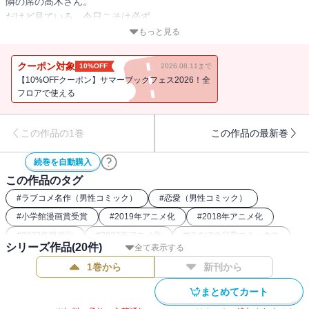
隣の席の高木さん。
だけど見ていろ、今日こそは必ず
高木さんをからかって
もっと見る
恥ずかしがらせてやる！！
クーポン対象
10%OFF
2026.08.11まで
【10%OFFクーポン】サマーブックフェス2026！全
フロアで使える
この作品の1巻
この作品の最新巻
続巻を自動購入
この作品のタグ
#
ラブコメ名作（男性コミック）
#
恋愛（男性コミック）
#
小学館漫画賞受賞
#
2019年アニメ化
#
2018年アニメ化
#
2022年映画化
#
2022年アニメ化
#
ほのぼの日常コミックス
シリーズ作品(
20
件)
全て表示する
#
若者の日常コミック
#
学園コミック
#
2024年映画化
1巻から
新刊から
#
2024年ドラマ化
まとめてカート