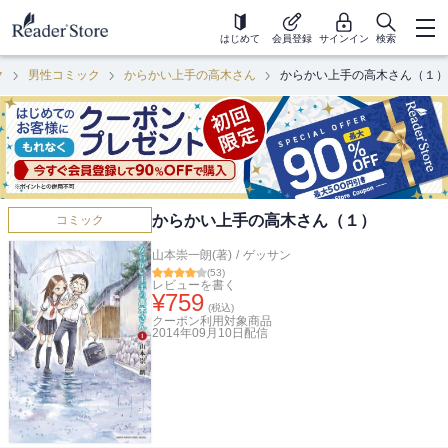
はじめて
会員登録
サインイン
検索
ク
男性コミック
からかい上手の高木さん
からかい上手の高木さん（１）
からかい上手の高木さん（１）
コミック
山本崇一朗(著)
/
ゲッサン
(
53
)
レビューを書く
¥
759
(税込)
クーポン利用対象商品
2014年09月10日
配信