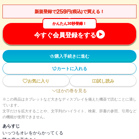
259
新規登録で
円(税込)で買える！
かんたん30秒登録！
今すぐ会員登録をする
購入手続きに進む
カートに入れる
お気に入り
試し読み
ほかの巻を見る
※この商品はタブレットなど大きなディスプレイを備えた機器で読むことに適し
ています。
文字だけを拡大することや、文字列のハイライト、検索、辞書の参照、引用など
の機能が使用できません。
あらすじ
いっつもオレをからかってくる