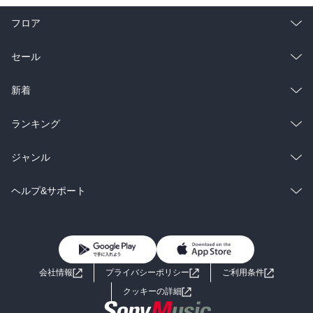
フロア
総合
コミック
セール
ラノベ
小説
総合
コミック
新着
雑誌・グラビア
ビジネス・実用
ラノベ
小説
総合
コミック
ランキング
BL・TL
雑誌・グラビア
ビジネス・実用
ラノベ
小説
総合
コミック
ジャンル
BL・TL
雑誌・グラビア
ビジネス・実用
ラノベ
小説
コミック
男性コミック
ヘルプ&サポート
BL・TL
雑誌・グラビア
ビジネス・実用
女性コミック
コミック誌
初めての方へ
ヘルプ
BL・TL
ライトノベル
男子向けラノベ
よくあるご質問
お問い合わせ
会社情報
プライバシーポリシー
ご利用条件
女子向けラノベ
小説
利用規約
クッキーの詳細