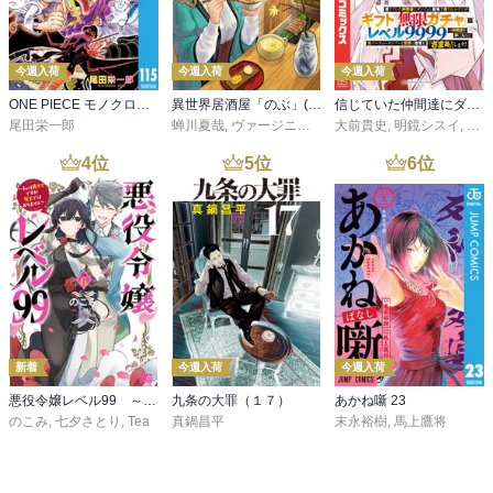
今週入荷
今週入荷
今週入荷
ONE PIECE モノクロ版 115
異世界居酒屋「のぶ」(22)
信じていた仲間達にダンジョン奥地で殺されかけたがギフト『無限ガチャ』でレベル９９９９の仲間達を手に入れて元パーティーメンバーと世界に復讐＆『ざまぁ！』します！（２３）
尾田栄一郎
蝉川夏哉
,
ヴァージニア二等兵
大前貴史
,
転
,
明鏡シスイ
,
ｔｅ
4
位
5
位
6
位
新着
今週入荷
今週入荷
悪役令嬢レベル99 ～私は裏ボスですが魔王ではありません～ その６
九条の大罪（１７）
あかね噺 23
のこみ
,
七夕さとり
,
Tea
真鍋昌平
末永裕樹
,
馬上鷹将