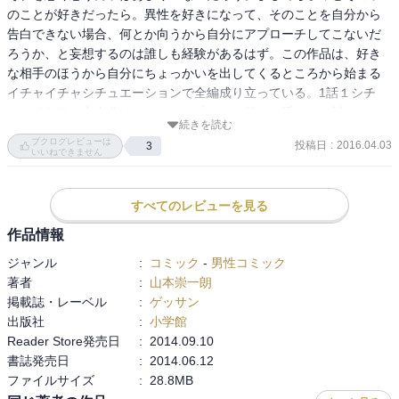
のことが好きだったら。異性を好きになって、そのことを自分から
告白できない場合、何とか向うから自分にアプローチしてこないだ
ろうか、と妄想するのは誰しも経験があるはず。この作品は、好き
な相手のほうから自分にちょっかいを出してくるところから始まる
イチャイチャシチュエーションで全編成り立っている。1話１シチ
ュ、である。主人公はヒロインを「さん」付けで呼ぶのに対し、ヒ
続きを読む
ロインは主人公を呼び捨て。男子が女子に対していだく一般的な異
ブクログレビューは
投稿日
:
2016.04.03
3
性への関心と、主人公がヒロインに対していだいてる無自覚な好意
いいねできません
を完全掌握しているヒロインから繰り出されるいたずらに主人公は
つねに毎回してやられ、主人公は小学生っぽい発想から仕返しを企
すべてのレビューを見る
むも必ず返り討ちにあうという、大人に成りかけている女子と子供
のままの男子という関係や「女の子が一枚上手感」というＭっぽい
作品情報
萌えも堪能できる。でも、高木さんが主人公のことが大好きだ、と
ジャンル
:
コミック
-
男性コミック
いうことがこの作品の一番の萌えポイントだろう。
著者
:
山本崇一朗
掲載誌・レーベル
:
ゲッサン
出版社
:
小学館
Reader Store発売日
:
2014.09.10
書誌発売日
:
2014.06.12
ファイルサイズ
:
28.8MB