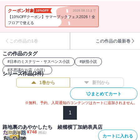
綾櫛横丁の奥へと足を進めると、たしかに怪しげな日本家屋が建っ
ていた。意を決して中へと入った洸之介が目にしたのは、驚くよう
クーポン対象
10%OFF
2026.08.11まで
な光景だった。そして洸之介は、加納環と名乗る、若く美しい女性
【10%OFFクーポン】サマーブックフェス2026！全
表具師と出会う ――。 人間と妖怪が織りなす、ほろ苦くも微笑ま
フロアで使える
しい、どこか懐かしい不思議な物語。
この作品の1巻
この作品の最新巻
この作品のタグ
#
日本のミステリー・サスペンス小説
#
妖怪小説
#
不思議なお店（小説）
シリーズ作品(
3
件)
1巻から
新刊から
まとめてカート
※無料、予約、入荷通知のコンテンツはカートに追加されません。
1
路地裏のあやかしたち 綾櫛横丁加納表具店
¥
748
(税込)
カートに入れる