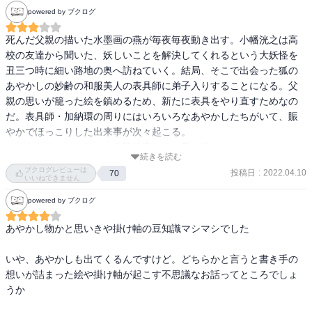
powered by ブクログ
死んだ父親の描いた水墨画の燕が毎夜毎夜動き出す。小幡洸之は高
校の友達から聞いた、妖しいことを解決してくれるという大妖怪を
丑三つ時に細い路地の奥へ訪ねていく。結局、そこで出会った狐の
あやかしの妙齢の和服美人の表具師に弟子入りすることになる。父
親の思いが籠った絵を鎮めるため、新たに表具をやり直すためなの
だ。表具師・加納環の周りにはいろいろなあやかしたちがいて、賑
やかでほっこりした出来事が次々起こる。

こんなあやかしたちのいる路地裏なら、私も行ってみたいものだ。
続きを読む
主人公と同じように、入り浸りになってしまうだろうな。
ブクログレビューは
投稿日
:
2022.04.10
70
いいねできません
powered by ブクログ
あやかし物かと思いきや掛け軸の豆知識マシマシでした

いや、あやかしも出てくるんですけど。どちらかと言うと書き手の
想いが詰まった絵や掛け軸が起こす不思議なお話ってところでしょ
うか
