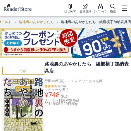
はじめて
会員登録
サインイン
検索
ボイルド
路地裏のあやかしたち
路地裏のあやかしたち 綾櫛横丁加納表具店
路地裏のあやかしたち 綾櫛横丁加納表
具店
小説
行田尚希(著)
/
メディアワークス文庫
(
56
)
レビューを書く
¥
748
(税込)
クーポン利用対象商品
2014年08月29日
配信