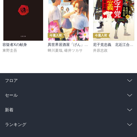
今週入荷
今週入荷
容疑者Xの献身
異世界居酒屋「げん」三杯目
尼子党忠義 北近江合戦心得〈八〉
東野圭吾
蝉川夏哉
,
碓井ツカサ
井原忠政
フロア
総合
コミック
セール
ラノベ
小説
総合
コミック
新着
雑誌・グラビア
ビジネス・実用
ラノベ
小説
総合
コミック
ランキング
BL・TL