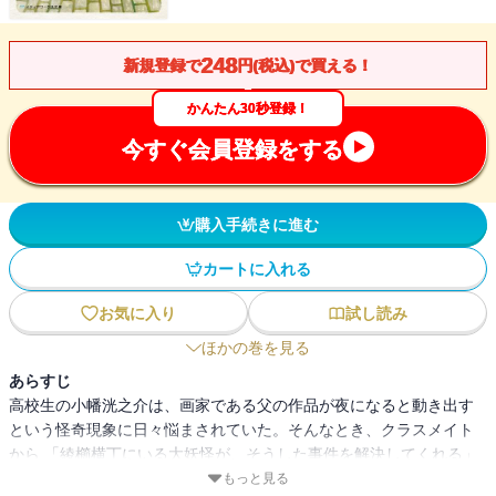
248
新規登録で
円(税込)で買える！
かんたん30秒登録！
今すぐ会員登録をする
購入手続きに進む
カートに入れる
お気に入り
試し読み
ほかの巻を見る
あらすじ
高校生の小幡洸之介は、画家である父の作品が夜になると動き出す
という怪奇現象に日々悩まされていた。そんなとき、クラスメイト
から 「綾櫛横丁にいる大妖怪が、そうした事件を解決してくれる」
という噂を聞き、半信半疑で訪ねることにする。丑三つ時を狙って
もっと見る