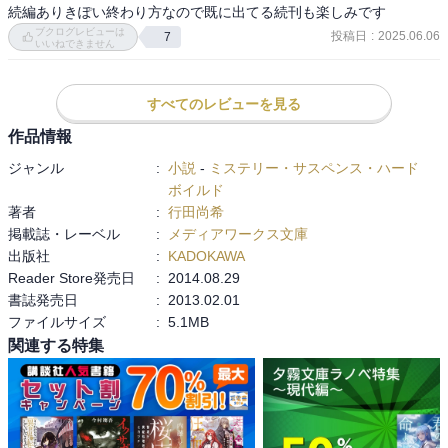
続編ありきぽい終わり方なので既に出てる続刊も楽しみです
ブクログレビューは
投稿日
:
2025.06.06
7
いいねできません
すべてのレビューを見る
作品情報
ジャンル
:
小説
-
ミステリー・サスペンス・ハード
ボイルド
著者
:
行田尚希
掲載誌・レーベル
:
メディアワークス文庫
出版社
:
KADOKAWA
Reader Store発売日
:
2014.08.29
書誌発売日
:
2013.02.01
ファイルサイズ
:
5.1MB
関連する特集