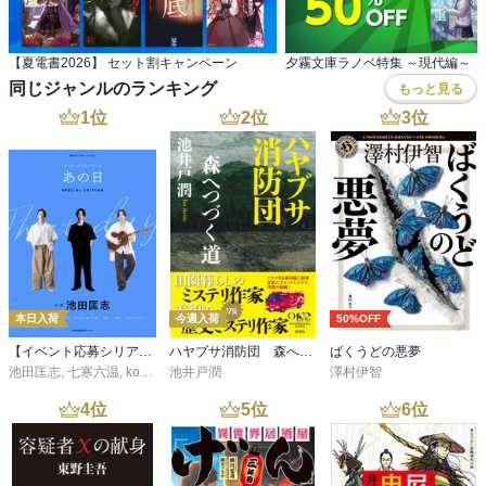
【夏電書2026】 セット割キャンペーン
夕霧文庫ラノベ特集 ～現代編～
同じジャンルのランキング
もっと見る
1
位
2
位
3
位
本日入荷
今週入荷
50%OFF
【イベント応募シリアルコード付】池田匡志出演・オーディオフォトブック「あの日」SPECIAL EDITION（音声／動画付）
ハヤブサ消防団 森へつづく道
ばくうどの悪夢
池田匡志
,
七寒六温
,
konoko58
池井戸潤
,
村崎キコ
澤村伊智
4
位
5
位
6
位