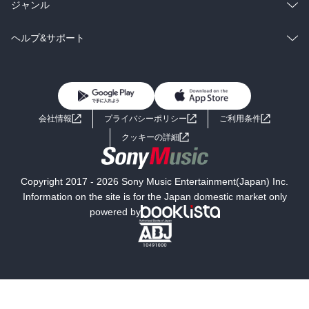
雑誌・グラビア
ビジネス・実用
ラノベ
小説
総合
コミック
ジャンル
BL・TL
雑誌・グラビア
ビジネス・実用
ラノベ
小説
コミック
男性コミック
ヘルプ&サポート
BL・TL
雑誌・グラビア
ビジネス・実用
女性コミック
コミック誌
初めての方へ
ヘルプ
BL・TL
ライトノベル
男子向けラノベ
よくあるご質問
お問い合わせ
会社情報
プライバシーポリシー
ご利用条件
女子向けラノベ
小説
利用規約
クッキーの詳細
国内小説
海外小説
Copyright 2017 - 2026 Sony Music Entertainment(Japan) Inc.
ミステリー
SF
Information on the site is for the Japan domestic market only
powered by
歴史・時代小説
文学
雑誌
グラビア写真集
ボーイズラブ
ティーンズラブ