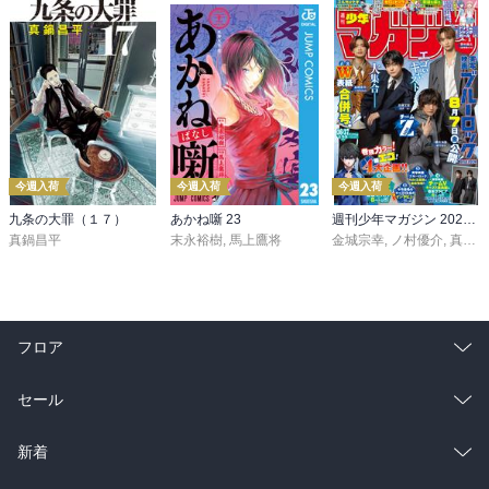
今週入荷
今週入荷
今週入荷
九条の大罪（１７）
あかね噺 23
週刊少年マガジン 2026年36・37号[2026年8月5日発売]
真鍋昌平
末永裕樹
,
馬上鷹将
金城宗幸
,
ノ村優介
,
真島ヒロ
フロア
総合
コミック
セール
ラノベ
小説
総合
コミック
新着