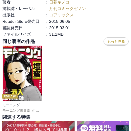
著者
:
日暮キノコ
掲載誌・レーベル
:
月刊コミックゼノン
出版社
:
コアミックス
Reader Store発売日
:
2015.06.05
書誌発売日
:
2015.03.01
ファイルサイズ
:
31.1MB
同じ著者の作品
もっと見る
続巻入荷
モーニング
モーニング編集部
,
伊咲智太
,
オオイシヒロト
,
森高夕次
,
足立金太郎
,
出端祐大
,
江
関連する特集