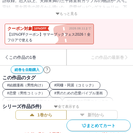
話収録。恋人以上、夫婦未満の三十路直前カップルの物語がついに
完結。男女両方の視点から描いた、恋愛ザッピングストーリー、万
感の最終巻。
もっと見る
クーポン対象
10%OFF
2026.08.11まで
【10%OFFクーポン】サマーブックフェス2026！全
フロアで使える
この作品の1巻
この作品の最新巻
続巻を自動購入
この作品のタグ
#
結婚漫画（男性向け）
#
同棲・同居（コミック）
#
恋愛（男性コミック）
#
男のための恋愛バイブル漫画
#
5巻以内完結名作青年コミック
#
ほのぼの日常コミックス
シリーズ作品(
5
件)
全て表示する
#
女の日常コミック
#
男の日常コミック
1巻から
新刊から
まとめてカート