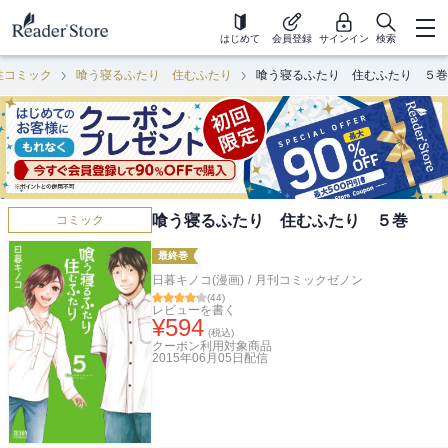
はじめて
会員登録
サインイン
検索
性コミック
喰う寝るふたり 住むふたり
喰う寝るふたり 住むふたり ５巻
喰う寝るふたり 住むふたり ５巻
コミック
最終巻
日暮キノコ(漫画)
/
月刊コミックゼノン
(
44
)
レビューを書く
¥
594
(税込)
クーポン利用対象商品
2015年06月05日
配信