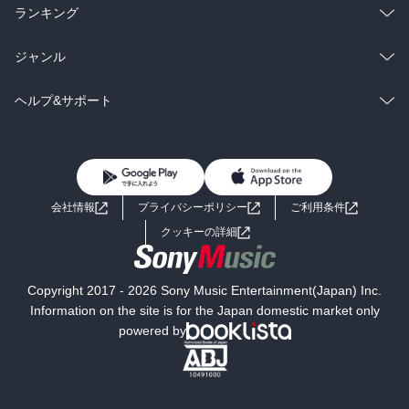
雑誌・グラビア
ビジネス・実用
ラノベ
小説
総合
コミック
ランキング
BL・TL
雑誌・グラビア
ビジネス・実用
ラノベ
小説
総合
コミック
ジャンル
BL・TL
雑誌・グラビア
ビジネス・実用
ラノベ
小説
コミック
男性コミック
ヘルプ&サポート
BL・TL
雑誌・グラビア
ビジネス・実用
女性コミック
コミック誌
初めての方へ
ヘルプ
BL・TL
ライトノベル
男子向けラノベ
よくあるご質問
お問い合わせ
会社情報
プライバシーポリシー
ご利用条件
女子向けラノベ
小説
利用規約
クッキーの詳細
国内小説
海外小説
Copyright 2017 - 2026 Sony Music Entertainment(Japan) Inc.
ミステリー
SF
Information on the site is for the Japan domestic market only
powered by
歴史・時代小説
文学
雑誌
グラビア写真集