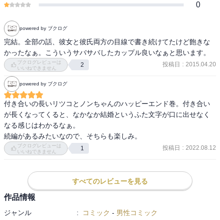
0
powered by ブクログ
完結。全部の話、彼女と彼氏両方の目線で書き続けてたけど飽きな
かったなぁ。こういうサバサバしたカップル良いなぁと思います。
ブクログレビューは
投稿日
:
2015.04.20
2
いいねできません
powered by ブクログ
付き合いの長いリツコとノンちゃんのハッピーエンド巻。付き合い
が長くなってくると、なかなか結婚というふた文字が口に出せなく
なる感じはわかるなぁ。

続編があるみたいなので、そちらも楽しみ。
ブクログレビューは
投稿日
:
2022.08.12
1
いいねできません
すべてのレビューを見る
作品情報
ジャンル
:
コミック
-
男性コミック