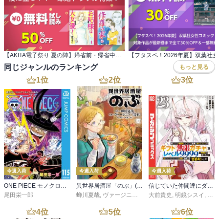
【AKITA電子祭り 夏の陣】帰省前・帰省中に 役に立つ！？ 嫁姑トラブル特集！
同じジャンルのランキング
もっと見る
1
位
2
位
3
位
今週入荷
今週入荷
今週入荷
ONE PIECE モノクロ版 115
異世界居酒屋「のぶ」(22)
信じていた仲間達にダンジョン奥地で殺されかけたがギフト『無限ガチャ』でレベル９９９９の仲間達を手に入れて元パーティーメンバーと世界に復讐＆『ざまぁ！』します！（２３）
尾田栄一郎
蝉川夏哉
,
ヴァージニア二等兵
大前貴史
,
転
,
明鏡シスイ
,
ｔｅ
4
位
5
位
6
位