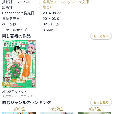
掲載誌・レーベル
:
集英社スーパーダッシュ文庫
出版社
:
集英社
Reader Store発売日
:
2014.08.22
書誌発売日
:
2014.03.01
ページ数
:
324ページ
ファイルサイズ
:
3.5MB
同じ著者の作品
もっと見る
予約
月刊少年ガンガン
スクウェア・エニックス
,
matoba
,
つみきどう
,
石原宙
,
菖蒲
同じジャンルのランキング
もっと見る
1
位
2
位
3
位