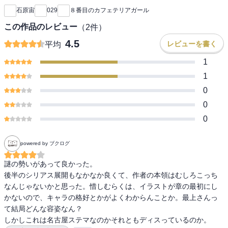
石原宙
029
８番目のカフェテリアガール
この作品のレビュー
（
2
件）
4.5
レビューを書く
平均
1
1
0
0
0
powered by ブクログ
謎の勢いがあって良かった。

後半のシリアス展開もなかなか良くて、作者の本領はむしろこっち
なんじゃないかと思った。惜しむらくは、イラストが章の最初にし
かないので、キャラの格好とかがよくわからんことか。最上さんっ
て結局どんな容姿なん？

しかしこれは名古屋ステマなのかそれともディスっているのか。