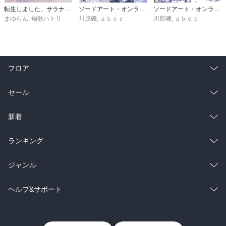
転生しました、サラナ・キンジェです。ごきげんよう。５ ～婚約破棄されたので田舎で気ままに暮らしたいと思います～【電子書店共通特典SS付】
ソードアート・オンライン マテリアル１ シュガーリィ・デイズ
ソードアート・オンライン29 ユナイタル・リングVIII
まゆらん
,
匈歌ハトリ
川原礫
,
ａｂｅｃ
川原礫
,
ａｂｅｃ
フロア
総合
コミック
セール
ラノベ
小説
総合
コミック
新着
雑誌・グラビア
ビジネス・実用
ラノベ
小説
総合
コミック
ランキング
BL・TL
雑誌・グラビア
ビジネス・実用
ラノベ
小説
総合
コミック
ジャンル
BL・TL
雑誌・グラビア
ビジネス・実用
ラノベ
小説
コミック
男性コミック
ヘルプ&サポート
BL・TL
雑誌・グラビア
ビジネス・実用
女性コミック
コミック誌
初めての方へ
ヘルプ