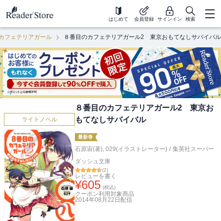
はじめて
会員登録
サインイン
検索
カフェテリアガール
８番目のカフェテリアガール2 東京おもてなしサバイバル
８番目のカフェテリアガール2 東京お
もてなしサバイバル
ライトノベル
最新巻
石原宙(著)
,
029(イラストレーター)
/
集英社スーパー
ダッシュ文庫
(
2
)
レビューを書く
¥
605
(税込)
クーポン利用対象商品
2014年08月22日
配信