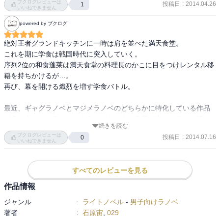
ブクログレビューは
投稿日
:
2014.04.26
1
いいねできません
powered by ブクログ
絶対王者グランドキッチンに一時は肩を並べた満天食堂。

これを期に学食は戦国時代に突入していく。

序列2位の和食蓬莱は満天食堂の料理長のかこに目をつけレンタル移
籍を持ちかけるが…。

再び、幕を開ける熾烈を増す学食バトル。

最近、ギャグラノベとマジメラノベのどちらかに特化している作品
が多い中でこのラノベのようにどちらもの作品が出てくるのは嬉し
続きを読む
い限りですね！

ブクログレビューは
投稿日
:
2014.07.16
0
本の帯を「のうりん」の白鳥さんが書くだけのことはあります(笑)

いいねできません
そして、1巻のレビューでも書いたけど、名古屋の人はこのラノベを
読んでどういった感想を持つのか気になります。

すべてのレビューを見る
魔都NAGOYAとか呼ばれてさ(笑)

作品情報
評価は今後の期待も込めて★１つ追加しました！
ジャンル
:
ライトノベル
-
男子向けラノベ
著者
:
石原宙
,
029