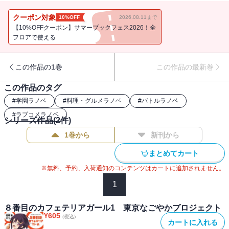
て“首狩り一刀斎”の異名を持つ外道ヶ沢は学食一の包丁使い。グラン
ドキッチン打倒をもくろむ彼は、その切り札として満天の料理長か
クーポン対象
10%OFF
2026.08.11まで
こに目をつけ、蓬莱へのレンタル移籍を持ちかける
【10%OFFクーポン】サマーブックフェス2026！全
が・・・・・・。熾烈さを増すバトル。陰謀渦巻く学食で、ふたた
フロアで使える
び味噌が火を吹くのか!? 大ピンチの満天は新たなる戦いに挑む！
この作品の1巻
この作品の最新巻
この作品のタグ
#
学園ラノベ
#
料理・グルメラノベ
#
バトルラノベ
#
ラブコメラノベ
シリーズ作品(
2
件)
1巻から
新刊から
まとめてカート
※無料、予約、入荷通知のコンテンツはカートに追加されません。
1
８番目のカフェテリアガール1 東京なごやかプロジェクト
¥
605
(税込)
カートに入れる