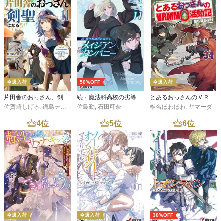
今週入荷
50%OFF
今週入荷
片田舎のおっさん、剣聖になる 11 ～ただの田舎の剣術師範だったのに、大成した弟子たちが俺を放ってくれない件～
続・魔法科高校の劣等生 メイジアン・カンパニー(11)
とあるおっさんのＶＲＭＭＯ活動記34
佐賀崎しげる
,
鍋島テツヒロ
佐島勤
,
石田可奈
椎名ほわほわ
,
ヤマーダ
4
位
5
位
6
位
今週入荷
今週入荷
30%OFF