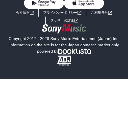
BL・TL
ライトノベル
男子向けラノベ
よくあるご質問
お問い合わせ
会社情報
プライバシーポリシー
ご利用条件
女子向けラノベ
小説
利用規約
クッキーの詳細
国内小説
海外小説
Copyright 2017 - 2026 Sony Music Entertainment(Japan) Inc.
ミステリー
SF
Information on the site is for the Japan domestic market only
powered by
歴史・時代小説
文学
雑誌
グラビア写真集
ボーイズラブ
ティーンズラブ
人文・思想・歴史
社会・政治・法律
ビジネス・経済
サイエンス・テクノロジー
コンピュータ・情報
くらし・家庭