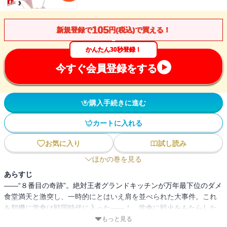
105
新規登録で
円(税込)で買える！
かんたん30秒登録！
今すぐ会員登録をする
購入手続きに進む
カートに入れる
お気に入り
試し読み
ほかの巻を見る
あらすじ
――“８番目の奇跡”。絶対王者グランドキッチンが万年最下位のダメ
食堂満天と激突し、一時的にとはいえ肩を並べられた大事件。これ
を契機に学食は戦国時代に入った――！ 学食に戦火をもたらした
のは“武闘派集団”和の蓬莱。序列２位の古豪だ。その料理長にし
もっと見る