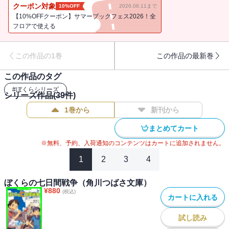
クーポン対象
10%OFF
2026.08.11まで
【10%OFFクーポン】サマーブックフェス2026！全
フロアで使える
この作品の1巻
この作品の最新巻
この作品のタグ
#
ぼくらシリーズ
シリーズ作品(
39
件)
1巻から
新刊から
まとめてカート
※無料、予約、入荷通知のコンテンツはカートに追加されません。
1
2
3
4
ぼくらの七日間戦争（角川つばさ文庫）
¥
880
(税込)
カートに入れる
試し読み