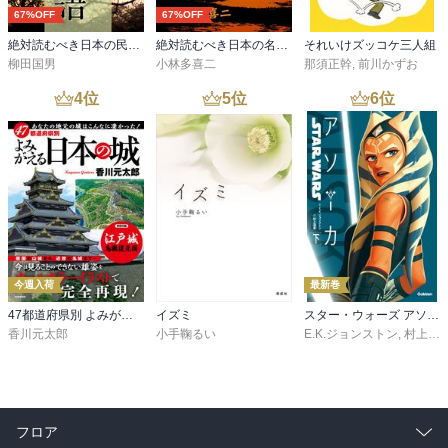
67%OFF
67%OFF
絶対読むべき日本の民話 遠野物語
絶対読むべき日本の名作 蟹工船
それいけズッコケ三人組
柳田国男
小林多喜二
那須正幹
,
前川かずお
4
位
5
位
6
位
今週入荷
最新巻
47都道府県別 よみがえる日本の城
イズミ
スター・ウォーズ アソーカ 下
香川元太郎
小手鞠るい
E.K.ジョンストン
,
村上清幸
フロア