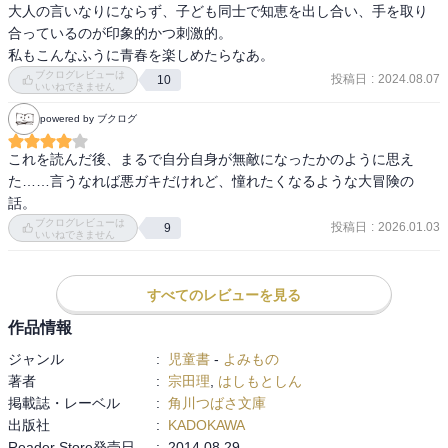
大人の言いなりにならず、子ども同士で知恵を出し合い、手を取り
合っているのが印象的かつ刺激的。

私もこんなふうに青春を楽しめたらなあ。
ブクログレビューは
投稿日
:
2024.08.07
10
いいねできません
powered by ブクログ
これを読んだ後、まるで自分自身が無敵になったかのように思え
た……言うなれば悪ガキだけれど、憧れたくなるような大冒険の
話。
ブクログレビューは
投稿日
:
2026.01.03
9
いいねできません
すべてのレビューを見る
作品情報
ジャンル
:
児童書
-
よみもの
著者
:
宗田理
,
はしもとしん
掲載誌・レーベル
:
角川つばさ文庫
出版社
:
KADOKAWA
Reader Store発売日
:
2014.08.29