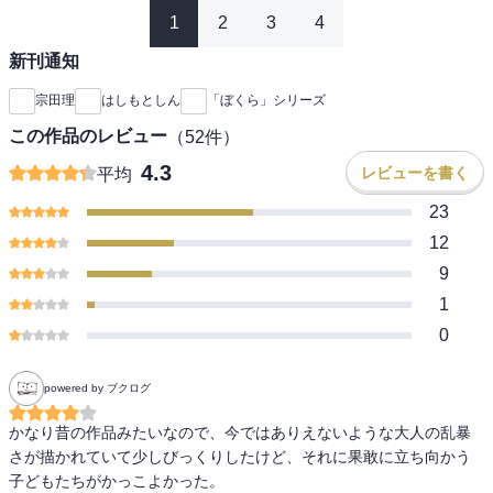
1
2
3
4
新刊通知
宗田理
はしもとしん
「ぼくら」シリーズ
この作品のレビュー
（
52
件）
4.3
レビューを書く
平均
23
12
9
1
0
powered by ブクログ
かなり昔の作品みたいなので、今ではありえないような大人の乱暴
さが描かれていて少しびっくりしたけど、それに果敢に立ち向かう
子どもたちがかっこよかった。
