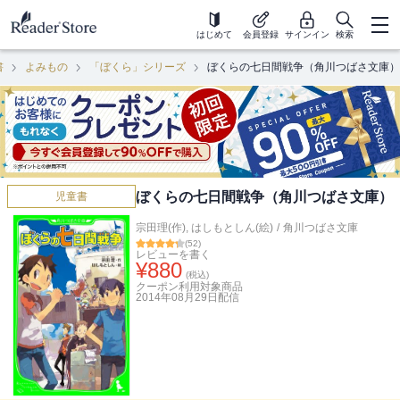
はじめて
会員登録
サインイン
検索
書
よみもの
「ぼくら」シリーズ
ぼくらの七日間戦争（角川つばさ文庫）
ぼくらの七日間戦争（角川つばさ文庫）
児童書
宗田理(作)
,
はしもとしん(絵)
/
角川つばさ文庫
(
52
)
レビューを書く
¥
880
(税込)
クーポン利用対象商品
2014年08月29日
配信