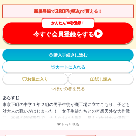
380
新規登録で
円(税込)で買える！
かんたん30秒登録！
今すぐ会員登録をする
購入手続きに進む
カートに入れる
お気に入り
試し読み
ほかの巻を見る
あらすじ
東京下町の中学１年２組の男子生徒が廃工場に立てこもり、子ども
対大人の戦いがはじまった！ 女子生徒たちとの奇想天外な大作戦
に、本当の誘拐事件で、大人たちは大混乱。息もつかせぬ大傑作コ
ミカル・ミステリー！【小学上級から ★★★】
もっと見る