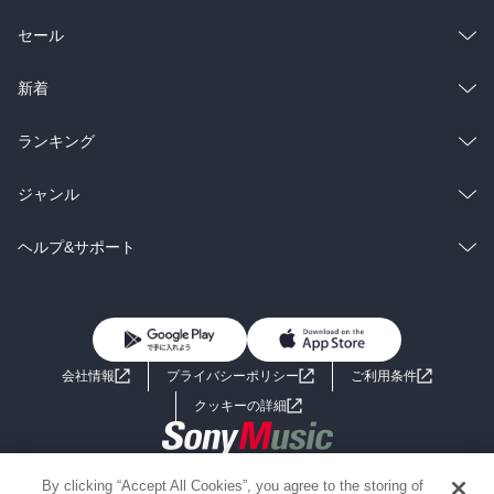
総合
コミック
セール
ラノベ
小説
総合
コミック
新着
雑誌・グラビア
ビジネス・実用
ラノベ
小説
総合
コミック
ランキング
BL・TL
雑誌・グラビア
ビジネス・実用
ラノベ
小説
総合
コミック
ジャンル
BL・TL
雑誌・グラビア
ビジネス・実用
ラノベ
小説
コミック
男性コミック
ヘルプ&サポート
BL・TL
雑誌・グラビア
ビジネス・実用
女性コミック
コミック誌
初めての方へ
ヘルプ
BL・TL
ライトノベル
男子向けラノベ
よくあるご質問
お問い合わせ
会社情報
プライバシーポリシー
ご利用条件
女子向けラノベ
小説
利用規約
クッキーの詳細
国内小説
海外小説
Copyright 2017 - 2026 Sony Music Entertainment(Japan) Inc.
By clicking “Accept All Cookies”, you agree to the storing of