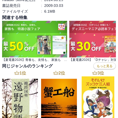
書誌発売日
:
2009.03.03
ファイルサイズ
:
6.1MB
関連する特集
【夏電書2026】青春も、友情も、 家族も 特選小説フェア
同じジャンルのランキング
もっと見る
1
位
2
位
3
位