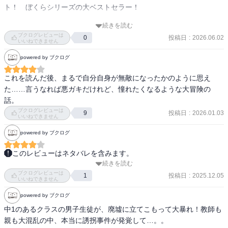
ト！　ぼくらシリーズの大ベストセラー！

続きを読む
こんな人にオススメ！

ブクログレビューは
投稿日
:
2026.06.02
0
☆大人の意見に不満を持っている

いいねできません
☆イタズラが好き
powered by ブクログ
これを読んだ後、まるで自分自身が無敵になったかのように思え
た……言うなれば悪ガキだけれど、憧れたくなるような大冒険の
話。
ブクログレビューは
投稿日
:
2026.01.03
9
いいねできません
powered by ブクログ
このレビューはネタバレを含みます。
続きを読む
子供だけで解放区をつくり、大人たちに抵抗する物語。ある日突然1
ブクログレビューは
クラスの男子が消えてしまった。全員親に何かしら不満を持ってい
投稿日
:
2025.12.05
1
いいねできません
たり、なにか特別なことをしたかったり、様々な考えを持って解放
powered by ブクログ
区で過ごすことを決めた。そんな中で起こる本物の誘拐、ラジオ放
送、瀬川との出会い、警察や教員とのやり合いはすごく工夫されて
中1のあるクラスの男子生徒が、廃墟に立てこもって大暴れ！教師も
いて読んでいてすごく楽しかった。子供だってなんでも出来るんだ
親も大混乱の中、本当に誘拐事件が発覚して…。。
