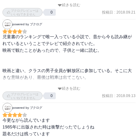
生き生きとした子ども達の真剣な眼差しが印象的。

動をしていた世代が親世代という設定。まさに団塊の世代が親にな
続きを読む
り、団塊２世たちが主人公の中学生たちだ。

ブクログレビューは
投稿日
:
2018.09.21
0
「おれたちは負けて逃げるんじゃない。やるだけのことをやったか
「管理教育」に抵抗する子供達。また教師の体罰も全てがダメとい
いいねできません
ら、ここから転進するんだ」

うわけではない時代。今読んでみると、ストーリーよりも教育に関
powered by ブクログ
ちゃんと納得して大人への道を進もうとするなんて羨ましい。
する問題点や教師や生徒間の関係など、現代との違いを痛切に感じ
る。30年は長い年月なのだとつくづく感じた。

児童書のランキングで唯一入っている小説で、昔から今も読み継が
現代の子供たちがこの作品を読んだ時、どのような感想を持つのか
れているということでテレビで紹介されていた。

一度聞いてみたいと思った。
映画で観たことがあったので、子供と一緒に読む。

映画と違い、クラスの男子全員が解放区に参加している。そこに大
きな意味があり、最後は戦車は出てこない。

続きを読む
子供は大人のおもちゃじゃない。大人になって読んでも読み応えが
ブクログレビューは
投稿日
:
2018.09.13
0
あり、子供だましじゃない本物感。宗田理さんの本気の思いが伝わ
いいねできません
る。

powered by ブクログ
今更ながら読んでいます

最後まで大人をイタズラで惑わせて笑いで終わるラストもよかっ
1985年に出版された時は衝撃だったでしょうね

た。

題名だけは残っています
