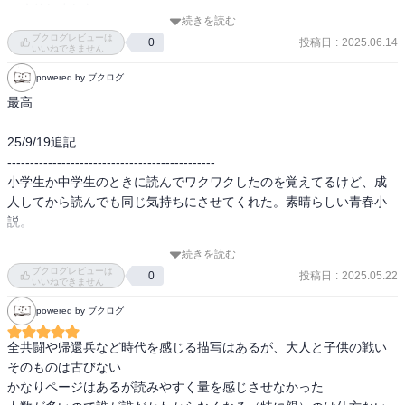
っくりしました。

続きを読む
文字が小さい本が苦手な人でも1ページ読んでみたらよふかしするく
ブクログレビューは
投稿日
:
2025.06.14
0
らいおもしろいです。

いいねできません
色々シリーズがあるのでぜひ読んでみてさい！！！！！

powered by ブクログ
最高

25/9/19追記

----------------------------------------------

小学生か中学生のときに読んでワクワクしたのを覚えてるけど、成
人してから読んでも同じ気持ちにさせてくれた。素晴らしい青春小
説。

続きを読む
判で押したような教育、汚い大人の綺麗事。

ブクログレビューは
投稿日
:
2025.05.22
0
恵まれた環境に生れ落ちて、社会の圧力や敷かれたレールがうざっ
いいねできません
たくて仕方ない。

powered by ブクログ
そんなことを思うだけ思ってなんにも出来ず、ささやかな個人的反
抗に勤しむ自分にとって、相原や菊池、A組のみんなが本当にかっこ
全共闘や帰還兵など時代を感じる描写はあるが、大人と子供の戦い
よく映った。

そのものは古びない

かなりページはあるが読みやすく量を感じさせなかった

大人になるということは、心の中の解放区を押し殺して日々を忙殺