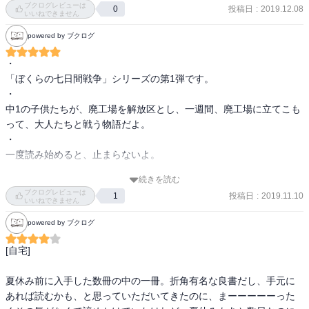
では現代の子どもらは、この作品をどのように受け止めているので
ブクログレビューは
投稿日
:
2019.12.08
0
いいねできません
しょうか。何の説明もない大人と子どもの対立をスンナリと受け容
れているのでしょか。他人に迷惑をかけないことを第一とするよう
powered by ブクログ
な世代に、「ぼくら」の行動は何故受け容れられているのでしょう
か。

・

もしかすると具体的なエピソードがないからこそ、大人に対するモ
「ぼくらの七日間戦争」シリーズの第1弾です。

ヤモヤした気持ちをそこに投影できるのでしょうか。そのモヤモヤ
・

した気持ちは「思春期」と呼ばれるものかも知れません。

中1の子供たちが、廃工場を解放区とし、一週間、廃工場に立てこも
子どもから大人に変わりつつある年代に襲い来る、自分で自分をコ
って、大人たちと戦う物語だよ。

ントロールできない気持ち。それを「ぼくら」が代弁し行動してく
・

れている、そう受け取ることができるのです。

一度読み始めると、止まらないよ。

・

続きを読む
物語後半ではわかりやすい「悪い大人」が登場し、それを「ぼく
佐藤亜美の息子(小5）の感想でした！
ブクログレビューは
投稿日
:
2019.11.10
1
ら」子どもたちが叩きのめします。そこは時代を問わない壮快感が
いいねできません
あります。

powered by ブクログ
そしてラストシーンの圧倒的な解放感。そこには解決も答えも何も
ありません。そういうカタルシスは前段階で提示し、ラストにある
[自宅]

のはただ解放感のみ。

何てすごい物語なのだと打ちのめされました。時代を超え読み継が
夏休み前に入手した数冊の中の一冊。折角有名な良書だし、手元に
れる物語の力に恐れ入ったのです。
あれば読むかも、と思っていただいてきたのに、まーーーーーった