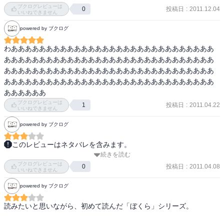
理解を示して協力してくれる大人。

と戦う面白い本です。

ブクログレビューは
投稿日
:
2011.12.04
0
これって前者は体面上そうしなければいけない社会的な部分と

いいねできません
・この本は、中学生の英治たちが、解放区にたてこもる話です。大
本当は寄り添ってあげたい感情的な部分の

人たちと戦う場面は、特におもしろいので、ぜひ読んでみてくださ
powered by ブクログ
対比にもなってるんじゃないかなーとか思いました。

い。
わあああああああああああああああああああああああああああああ
シリーズものなので続きが読みたいんですけど、

ああああああああああああああああああああああああああああああ
いかんせん登場人物が多いのでそれぞれの特徴や性格を

ああああああああああああああああああああああああああああああ
とらえるのが大変かな―とは思いました。
ああああああああああああああああああああああああああああああ
ああああああ
ブクログレビューは
投稿日
:
2011.04.22
1
いいねできません
powered by ブクログ
このレビューはネタバレを含みます。
続きを読む
中学１年、夏休みにはいる終業式の日。１−２の男子生徒２１人は家
ブクログレビューは
に帰らなかった。誘拐か家出か、大人たちが心配する中、ＦＭラジ
投稿日
:
2011.04.08
0
いいねできません
オのミニ放送局から解放区の放送が。菊池英治、相原徹をはじめと
powered by ブクログ
する子供たちは団結して廃墟の工場跡に砦を作り、解放区と名乗
り、子供たちだけの共同生活をはじめたのだ。「おれたちだって力
読みたいと思いながら、初めて読んだ「ぼくら」シリーズ。

を合わせれば大人と戦えるさ」「子供たちだけの世界をつくるん
だ」
