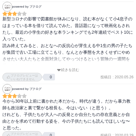
powered by ブクログ
新型コロナの影響で図書館が休みになり、読む本がなくて小4息子の
はまっている本を借りて読んでみた。昔話題になって映画化もされ
たし、最近の小学生の好きな本ランキングでも2年連続でベスト10に
入っていた。

読み終えてみると、おとなへの反抗心が芽生える中1生の男の子たち
が集団で古い工場に立てこもり、なんとか事態を大きくせずにやめ
させたい大人たちと全面対決してやっつけるという冒険の一週間を
描いたものだった。

続きを読む
おとなになってしまった自分が読むと、こんなにうまいこといくか
ブクログレビューは
投稿日
:
2020.05.26
0
なあとちょっとひねくれた見方をしてしまうけれど、息子が大はま
いいねできません
りしてしまうところをみると、いろんな仕掛けで大人をぎゃふんと
powered by ブクログ
いわせるところがおもしろいんだろうなあと思う。迷路を作って先
生たちをひどい目にあわせたり、大人の悪事をばらしたり、裏をか
今から30年以上前に書かれた本だから、時代が違う。だから暴力教
いてあっけにとられる大人を見て大笑いしたり、そんなことを仲間
師も政治家と裏で繋がる校長も、今はいない（と思う）。

と考え実行するのが楽しいんだろうなあ。こんなに熱くなってみん
けれども、子供たちが大人への反発とか自分たちの存在意義とか自
なでひとつのことをなしとげるなんて、最近少ないもんね。

由とかを求めて行動する姿を、今の子供たちにも読んでほしいな〜
もし自分の息子がこの中にいたら、それこそ自分があわわ…となり
と思った。
そうだけど。
ブクログレビューは
投稿日
:
2020.03.29
0