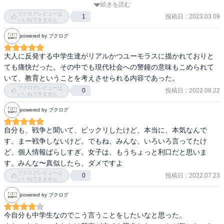
続きを読む
い充実感を得ている。

ブクログレビューは
投稿日
:
2023.03.09
1
そんな姿勢をこれからも自分が持ち続けることを誓って、ぜひ我が
いいねできません
子にも読んでほしいなと思った。
powered by ブクログ
大人に反発する中学生達がリアルかつユーモラスに描かれておりと
ても痛快だった。その中でも現代社会への警鐘の意味もこめられて
いて、教育ということを考えさせられる内容であった。
ブクログレビューは
投稿日
:
2022.08.22
0
いいねできません
powered by ブクログ
自分も、戦争と聞いて、ビックリしたけど、本当に、本気なんで
す。まー戦争しないけど。でもね、みんな、いろいろ言ってたけ
ど、個人情報ばらしすぎ。女子は、もうちょっと利口だと思いま
す。みんな〜真似したら、ダメですよ
ブクログレビューは
投稿日
:
2022.07.23
0
いいねできません
powered by ブクログ
今自分も中学生なのでこう言うことをしたいなと思った。
