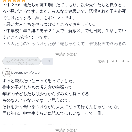
・中２の生徒たちが廃工場にたてこもり、親や先生たちと戦うとこ
ろが見どころです。また、みんな友達思いで、誘拐された子も必死
で助けたりする「絆」もポイントです。

・悪い大人たちをやっつけるところがおもしろい。

・中学校１年２組の男子２１人で「解放区」で七日間、生活してい
くところがポイントです。

・大人たちのやっつけかたが半端じゃなくて、最後花火で終わるの
がいい。

続きを読む
・学校から家に帰らず、解放区で大人たちと戦う話です。立体迷路
ブクログレビューは
投稿日
:
2013.01.09
2
を作り、体育教師が1人プロレスをして、中学生が実きょうして、テ
いいねできません
レビでも放送するのがおもしろいと思いました。

powered by ブクログ
・大人とたたかうところが、おもしろかったです。

ずっと読みたいなーって思ってました。

・とても長くて読みがいのある本です。むずかしくないので、ぜひ
作中の子どもたちの考え方や主張って

読んでみてください。ちなみにぼくは、４日で読み終わりました。

年頃の子どもたちは少なからずみんな持ってる

・子どものしてんから大人をえがこうとした本で、今の子どもの不
ものなんじゃないかなーと思うので。

安をうまくえがいていて、たしかになあと思う本です。高学年にお
それを折り合いをつけながら大人になって行くんじゃないかな。

すすめです。

同じ年代、中学生くらいに読んでほしいなーって一冊。

・僕らの七日間戦争では、大人たちの命令されずに子供だけの世界
「解放区」で七日間とまったり大人達との戦いがすごく面白い。

真っ向から子どもたちを否定する大人、

・ビルを乗っ取った子供たちがおじいさん一人も入れて七日間大人
続きを読む