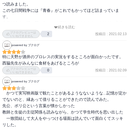
つ読みました。

この七日間戦争には『青春』がこれでもかってほど詰まっていま
す。

自分が小さい時は親に向かって反抗なんてできなかったけど、主人
続きを読む
公やその仲間と共に大人に対して自分たちのやりたい放題にするの
ブクログレビューは
投稿日
:
2021.02.13
2
は、読んでいてとても気持ちが良かったです。

いいねできません
powered by ブクログ
特に天野が酒井のプロレスの実況をするところが面白かったです。

西脇先生がみんなに食材をあげるところが
ブクログレビューは
投稿日
:
2021.02.09
0
いいねできません
powered by ブクログ
　かつて実写映画版で観たことがあるようなないような...記憶が定か
でないのと、縁あって借りることができたので読んでみた。

先公、ポリ公という言葉が懐かしかった

教師と生徒の主従関係も読みながら、かつて学生時代を思い出した

　一致団結して大人をやっつける場面は読んでいて面白くてスッキ
リした。
