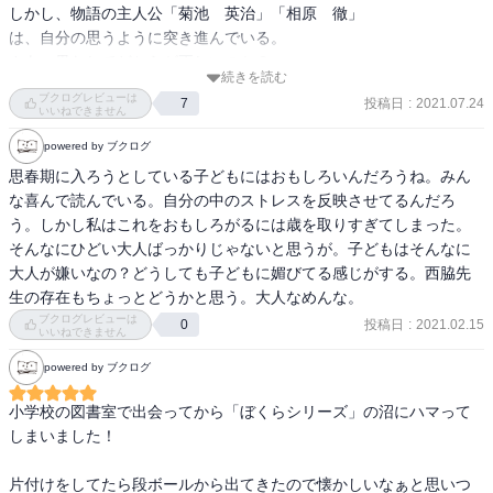
しかし、物語の主人公「菊池　英治」「相原　徹」

は、自分の思うように突き進んでいる。

さあ、果たしてどちらが正しいのか？

続きを読む
そんなことを考えさせてくれる一品。
ブクログレビューは
投稿日
:
2021.07.24
7
いいねできません
powered by ブクログ
思春期に入ろうとしている子どもにはおもしろいんだろうね。みん
な喜んで読んでいる。自分の中のストレスを反映させてるんだろ
う。しかし私はこれをおもしろがるには歳を取りすぎてしまった。
そんなにひどい大人ばっかりじゃないと思うが。子どもはそんなに
大人が嫌いなの？どうしても子どもに媚びてる感じがする。西脇先
生の存在もちょっとどうかと思う。大人なめんな。
ブクログレビューは
投稿日
:
2021.02.15
0
いいねできません
powered by ブクログ
小学校の図書室で出会ってから「ぼくらシリーズ」の沼にハマって
しまいました！

片付けをしてたら段ボールから出てきたので懐かしいなぁと思いつ