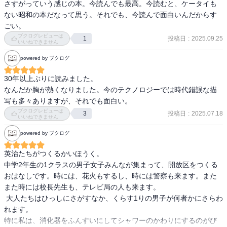
なとわくわくした。携帯が発達した今だからこそ直接の人との関わ
さすがっていう感じの本。今読んでも最高。今読むと、ケータイも
りの楽しさや、逆に親や教員による監視が強まった生きにくさも実
ない昭和の本だなって思う。それでも、今読んで面白いんだからす
感した。全体的には、読んですごくわくわくして、子供たちと一緒
ごい。
に楽しめた！！
ブクログレビューは
投稿日
:
2025.09.25
1
いいねできません
powered by ブクログ
30年以上ぶりに読みました。

なんだか胸が熱くなりました。今のテクノロジーでは時代錯誤な描
写も多々ありますが、それでも面白い。
ブクログレビューは
投稿日
:
2025.07.18
3
いいねできません
powered by ブクログ
英治たちがつくるかいほうく。

中学2年生の1クラスの男子女子みんなが集まって、開放区をつくる
おはなしです。時には、花火もするし、時には警察も来ます。また
また時には校長先生も、テレビ局の人も来ます。

 大人たちはひっしにさがすなか、くらす1りの男子が何者かにさらわ
れます。

特に私は、消化器をふんすいにしてシャワーのかわりにするのがび