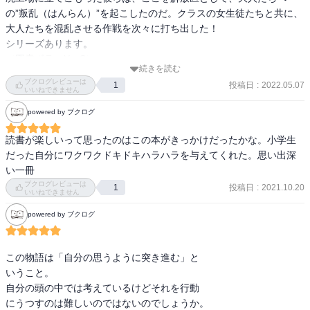
の”叛乱（はんらん）”を起こしたのだ。クラスの女生徒たちと共に、
大人たちを混乱させる作戦を次々に打ち出した！

シリーズあります。

（図書ボラ　Y・S）
続きを読む
ブクログレビューは
投稿日
:
2022.05.07
1
いいねできません
powered by ブクログ
読書が楽しいって思ったのはこの本がきっかけだったかな。小学生
だった自分にワクワクドキドキハラハラを与えてくれた。思い出深
い一冊
ブクログレビューは
投稿日
:
2021.10.20
1
いいねできません
powered by ブクログ
この物語は「自分の思うように突き進む」と

いうこと。

自分の頭の中では考えているけどそれを行動

にうつすのは難しいのではないのでしょうか。
