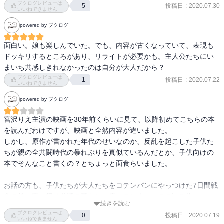
ブクログレビューは
投稿日
:
2020.07.30
5
いいねできません
powered by ブクログ
面白い。娘も楽しんでいた。でも、内容が古くなっていて、表現も
ドッキリするところがあり、リライトが必要かも。主人公たちにい
まいち共感しきれなかったのは自分が大人だから？
ブクログレビューは
投稿日
:
2020.07.22
1
いいねできません
powered by ブクログ
宮沢りえ主演の映画を30年前くらいに見て、以降初めてこちらの本
を読んだわけですが、映画と全然内容が違いました。

しかし、原作が書かれた年代のせいなのか、反乱を起こした子供た
ちが親の全共闘時代の暴れぶりを真似ているんだとか、子供向けの
本でそんなこと書くの？とちょっと面食らいました。

お話の方も、子供たちが大人たちをコテンパンにやっつけた7日間戦
争の後、家に帰り普通の暮らしに戻ってしまったので読み終わった
続きを読む
あとに何にも心に残りませんでした。
ブクログレビューは
投稿日
:
2020.07.19
0
いいねできません