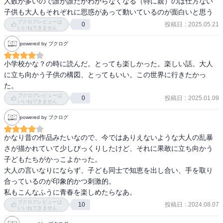
人数が多いので誰が誰だかわからなくなる（特に親）のは仕方ない

することなのだろうか。
子供も大人もそれぞれに思惑があって動いているのが面白いと思う
ブクログレビューは
投稿日
:
2025.05.21
0
いいねできません
powered by ブクログ
小学校かな？の時に読んだ。とっても楽しかった。楽しい話。大人
に立ち向かう子供の構図、とってもいい。この世界に行きたかっ
た。
ブクログレビューは
投稿日
:
2025.01.09
0
いいねできません
powered by ブクログ
かなり昔の作品みたいなので、今ではありえないような大人の乱暴
さが描かれていて少しびっくりしたけど、それに果敢に立ち向かう
子どもたちがかっこよかった。

大人の言いなりにならず、子ども同士で知恵を出し合い、手を取り
合っているのが印象的かつ刺激的。

私もこんなふうに青春を楽しめたらなあ。
ブクログレビューは
投稿日
:
2024.08.07
10
いいねできません