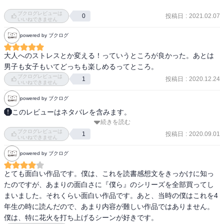
ブクログレビューは
投稿日
:
2021.02.07
0
いいねできません
powered by ブクログ
大人へのストレスとか変える！っていうところが良かった。あとは
男子も女子もいてどっちも楽しめるってところ。
ブクログレビューは
投稿日
:
2020.12.24
1
いいねできません
powered by ブクログ
このレビューはネタバレを含みます。
続きを読む
考えられた悪戯、面白い発想にワクワクして読んでいたのを覚えて
ブクログレビューは
る

投稿日
:
2020.09.01
1
いいねできません
この危機をどう乗り越えるんだろう、どんな結末になるんだろう、
powered by ブクログ
毎回そう考えながら読んでいた文庫本
とても面白い作品です。僕は、これを読書感想文をきっかけに知っ
たのですが、あまりの面白さに『僕ら』のシリーズを全部買ってし
まいました。それくらい面白い作品です。あと、当時の僕はこれを4
年生の時に読んだので、あまり内容が難しい作品ではありません。
僕は、特に花火を打ち上げるシーンが好きです。