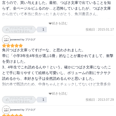
言うので、買い与えました。最初、つばさ文庫で出ていることを知
らず、全ページルビふるのか…と恐怖していましたが、つばさ文庫
から出ていて本当に良かった！ありがとう、角川書店さん。

最初の方は苦戦していたようですが、お話に入り込んでからは一気
続きを読む
に進み、あっという間に読んでしまいました。すごく面白かった！
ブクログレビューは
投稿日
:
2015.01.17
1
と言っていたけれど、わからないところも沢山あっただろうから、
いいねできません
何年後かにまた読み直した時の感想が楽しみです。390ページ。
powered by ブクログ
角川つばさ文庫ってすげーな、と思わされました。

帯に「小学3年生4年生が選ぶ1冊」的なことが書かれてまして、衝撃
を受けました。

3、4年生でこれ読めるんや！という。確かにつばさ文庫になったこ
とで手に取りやすくて絵柄も可愛いし、ボリュームの割にサクサク
読めるから、本好きな子は全然読めるんやと思いました。

別の本で既読のため、中身ちゃんとチェックしてないけど文章多分
そのままやんな。訳本じゃないからニュアンス変えたりしてないや
続きを読む
んな？

ブクログレビューは
投稿日
:
2013.07.29
1
本の装丁や絵柄を変えることで読み手の幅が広がるという事実にた
いいねできません
だただ感嘆です。
powered by ブクログ