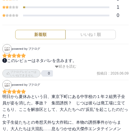
1
0
新着順
いいね！順
powered by ブクログ
このレビューはネタバレを含みます。
続きを読む
迷路を作るとこがいいです。『右を見ろ、左を見ろ、上を見ろ、バ
ブクログレビューは
カの顔』が面白かったです。他にも『反省する部屋』も面白いで
投稿日
:
2026.06.09
0
いいねできません
powered by ブクログ
明日から夏休みという日、東京下町にある中学校の１年２組男子全
員が姿を消した。事故？　集団誘拐？　じつは彼らは廃工場に立て
こもり、ここを解放区として、大人たちへの“反乱”を起こしたのだっ
た！　

女子生徒たちとの奇想天外な大作戦に、本物の誘拐事件がからま
り、大人たちは大混乱……息もつかせぬ大傑作エンタテインメン