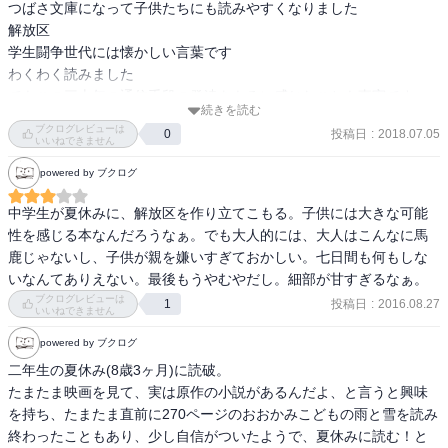
読んでよかった！
つばさ文庫になって子供たちにも読みやすくなりました

解放区

学生闘争世代には懐かしい言葉です

わくわく読みました

でもこの三十年の通信手段の発達をもろに感じたことも事実です

続きを読む
ブクログレビューは
投稿日
:
2018.07.05
0
≪　よく聞けよ　勝手な大人よ　上を向け　≫
いいねできません
powered by ブクログ
中学生が夏休みに、解放区を作り立てこもる。子供には大きな可能
性を感じる本なんだろうなぁ。でも大人的には、大人はこんなに馬
鹿じゃないし、子供が親を嫌いすぎておかしい。七日間も何もしな
いなんてありえない。最後もうやむやだし。細部が甘すぎるなぁ。
ブクログレビューは
投稿日
:
2016.08.27
1
いいねできません
powered by ブクログ
二年生の夏休み(8歳3ヶ月)に読破。

たまたま映画を見て、実は原作の小説があるんだよ、と言うと興味
を持ち、たまたま直前に270ページのおおかみこどもの雨と雪を読み
終わったこともあり、少し自信がついたようで、夏休みに読む！と