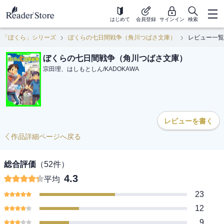
はじめて
会員登録
サインイン
検索
「ぼくら」シリーズ
ぼくらの七日間戦争（角川つばさ文庫）
レビュー一覧
ぼくらの七日間戦争（角川つばさ文庫）
宗田理、はしもとしん
/
KADOKAWA
レビューを書く
作品詳細ページへ戻る
総合評価
（
52
件）
4.3
平均
23
12
9