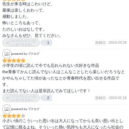
先生が来る時はこわいけど、

最後は楽しくおわって、

感動しました。

怖いところもあって、

たのしいおはなしです。

みなさんもぜひ、見てください。
ブクログレビューは
投稿日
:
2024.03.29
1
いいねできません
powered by ブクログ
小学生の頃に読んで今でも忘れられない大好きな作品

the青春てかんじ読んでない人はこんなことしたら楽しいだろうなと
かやんちゃしてた頃があったなとか青春時代を思い出せる作品で
す。

まだ読んでない人は是非読んでみてほしいです！
ブクログレビューは
投稿日
:
2024.02.18
2
いいねできません
powered by ブクログ
小さい頃のこういった思い出は大人になってからも良い思い出とし
て記憶に残るよね。そういった熱い気持ちも大人になったら社会の