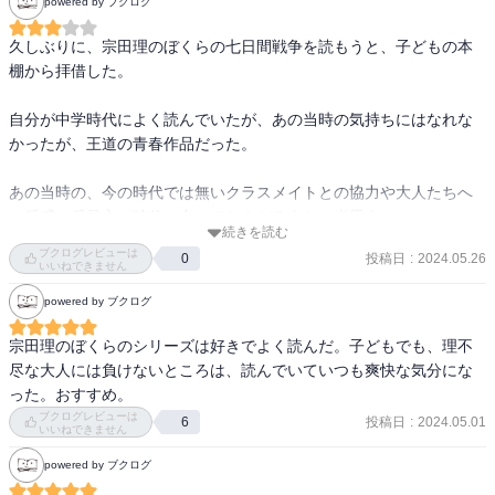
powered by ブクログ
久しぶりに、宗田理のぼくらの七日間戦争を読もうと、子どもの本
棚から拝借した。

自分が中学時代によく読んでいたが、あの当時の気持ちにはなれな
かったが、王道の青春作品だった。

あの当時の、今の時代では無いクラスメイトとの協力や大人たちへ
の反感、反骨心が時代に合ってたんだろうなぁ当思う。

続きを読む
ブクログレビューは
投稿日
:
2024.05.26
0
良い作品だわ
いいねできません
powered by ブクログ
宗田理のぼくらのシリーズは好きでよく読んだ。子どもでも、理不
尽な大人には負けないところは、読んでいていつも爽快な気分にな
った。おすすめ。
ブクログレビューは
投稿日
:
2024.05.01
6
いいねできません
powered by ブクログ