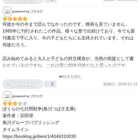
いいねできません
powered by ブクログ
何故か今の今まで読んでなかったのです。映画も見ていません。

1985年に刊行されたこの作品。様々な形で出続けており、今でも新
刊書店で手に入り、今の子どもたちにも支持されています。それは
何故だろう。

読み始めてみると大人と子どもの対立構造が、当然の前提として書
かれているのですね。これは実に80年代的だなと思ったのです。

校内暴力や家庭内暴力などなどがセンセーショナルにマスコミに取
続きを読む
り上げられ、学園ものが盛況していた時代です。大人と子どもは対
ブクログレビューは
投稿日
:
2020.01.16
2
立しているものというのが、社会通念としてあったのでしょう。

いいねできません
だから中学１年生の主人公たちが大人に対立して、廃工場を解放区
powered by ブクログ
とし立てこもるのは当然のことなのです。そこに具体的な親子のエ
ピソードがなくとも、そうなるべき展開なのです。

ぼくらの七日間戦争(角川つばさ文庫)

そこに当時同年代だった僕はシンパシーを感じられなかったので
著作者：宗田理

す。だから小説も読まず、映画も見ず、その頃とは考え方の変わっ
角川グループパブリッシング

た今も何となく遠巻きに見ていたのです。

タイムライン

https://booklog.jp/item/1/4046310030