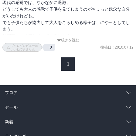
現代の感覚では、なかなかに過激。

・・・はじめはクラス男子全員に呼びかけても５〜６人しか集まら
どうしても大人の感覚で子供を見てしまうのがちょっと残念な自分
ないと思われたが、全員が参加表明。体育の授業で先生にしごかれ
がいたけれども。

て腰を痛め、休んでいた谷本は自宅から菊池英治や相原徹らと連絡
でも子供たちが協力して大人をこらしめる様子は、にやっとしてし
を取り合う役目に。

まう。

参加予定だった柿沼直樹は、偶然にも下校途中に誘拐事件に巻き込
秘密基地って感じでとても楽しそう。

まれてしまう。誘拐事件のため、大人たちはさらに混乱していく。
続きを読む
これすごく長いシリーズだけど、続きはどうなるんだ？
しかし男子たちは結束して、一部の女子たちと連絡をとりあって誘
ブクログレビューは
投稿日
:
2010.07.12
0
いいねできません
拐事件も解決してしまう。

読みどころは、威圧的な校長・横暴な体育教師・無気力な担任たち
1
へのみせしめ、大人たちへの反発。それまでは知らなかった級友た
ちの特技をフル動員し友情が深まっていく。もともと廃墟に住んで
いたホームレスの老人の戦争体験の話や、誘拐犯の事情を聞いて助
けてやる、身代金は汚い親父からぶんどってやる・・・など、若者
たちの正義感があり、エネルギーにあふれた青春小説。彼らの親も
フロア
その昔、学生運動をしていた。結局７日目に警察に入ってこられる
が、それまでにみんなは抜け道のマンホールから脱出。

総合
コミック
セール
あまりにも大人が汚すぎる描かれたかたが、イマイチ。

だけど、子どもたちには、そこが楽しいのか。

ラノベ
小説
総合
コミック
新着
ぼくらのシリーズ2冊目「ぼくらの天使ゲーム」夏休みに立てこもっ
た彼らの2学期。先生たちに「心を入れ替えて一日一善」を宣言す
雑誌・グラビア
ビジネス・実用
ラノベ
小説
総合
コミック