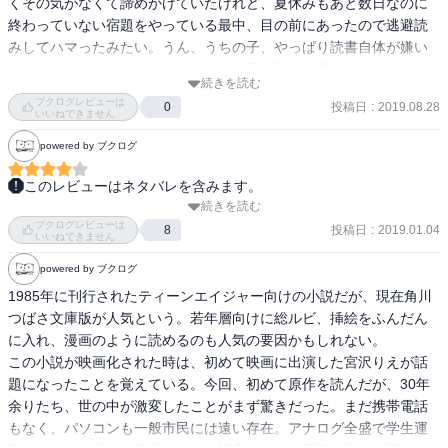
くその気がなくて諦めかけていたけれど、夏休みもあと数日なのに
終わっていない宿題をやっている最中、目の前にあったので逃避読
みしてハマったみたい。うん、うちの子、やっぱり読書自体が嫌い
なわけじゃないんだよね、ただ好きの優先順位が落ちてきたのと、
続きを読む
「嫌い」筆頭の勉強が目の前にあれば、結構何でも目の前の本、現
ブクログレビューは
投稿日
:
2019.08.28
0
実逃避から手を出して読むよね…（笑）

いいねできません
powered by ブクログ
お陰で宿題が一層終わらなくなりそうでどこでストップをかけるべ
きかかけないべきか、最後の最後まで冷や冷やさせられたけど、何
このレビューはネタバレを含みます。
とか形だけでも宿題も終わったし、本はこの後「ズッコケ～」まで
続きを読む
「そうさ。子どもはおとなのミニチュアじゃないんだ。自分たちの
手を出したし、まぁ結果オーライかな。

ブクログレビューは
思いどおりになると思っていたら大まちがいだ。それを、はっきり
投稿日
:
2019.01.04
8
いいねできません
と思い知らせてやるぜ。」

私もこの話は子供のころ読んだっきりで内容ぜーんぶ忘れている
powered by ブクログ
明日から夏休みという日、中学校1年2組の男子全員が廃工場に立て
し、そのうち再読してみるか。
こもり、大人たちへの反乱を起こす！

1985年に刊行されたティーンエイジャー向けの小説だが、現在角川
子どもvs大人の、ある種の闘いは昔も今も変わらない。

つばさ文庫版が人気という。若年層向けに総ルビ、挿絵をふんだん
油断した大人は、子どものストレートな行動にいつも不意をつかれ
に入れ、漫画のように読めるのも人気の要因かもしれない。

慌てふためく。

この小説が映画化された時は、初めて映画に出演した宮沢りえが話
そして大人もかつて自分が子どもだったことを思い出す。

題になったことを覚えている。今回、初めて原作を読んだが、30年
余りたち、世の中が激変したことがまず驚きだった。まだ携帯電話
「生きている 生きている 生きている 今や青春の中に生きている」

もなく、パソコンも一般市民には遠い存在。アナログ全盛で学生運