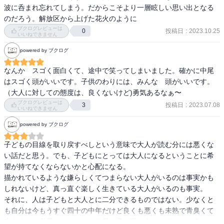
波に呑まれ忘れてしまう。だからこそより一層眩しい思い出となる
のだろう。解放区から上げた花火のように
ブクログレビューは
投稿日
:
2023.10.25
0
いいねできません
powered by ブクログ
なんか　スゴく面白くて、途中で笑ってしまいました。確かに中尾
はスゴく頭がいいです。子供のわりには、みんな　頭がいいです。
（大人に対しての態度は、良くないけど)勇気あるなぁ〜
ブクログレビューは
投稿日
:
2023.07.08
3
いいねできません
powered by ブクログ
子どもの目線を取り戻すべしという意味で大人が読む分には悪くな
い話だと思う。でも、子どもにとっては大人になるということに希
望が持てなくならないかと心配になる。

描かれているような嫌らしくてつまらない大人がいるのは事実かも
しれないけど、真っ直ぐ楽しく生きている大人がいるのも事実。

それに、人は子どもと大人とに二分できるものではない。少なくと
も自分は今もうすぐ四十の中年だけど良くも悪くも未熟で青臭くて
生きるのに必死だし、なにより我が子と過ごすことでかけがえのな