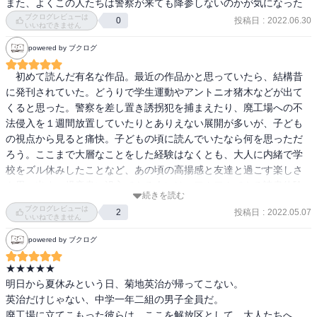
また、よくこの人たちは警察が来ても降参しないのかが気になった
ブクログレビューは
投稿日
:
2022.06.30
0
いいねできません
powered by ブクログ
　初めて読んだ有名な作品。最近の作品かと思っていたら、結構昔
に発刊されていた。どうりで学生運動やアントニオ猪木などが出て
くると思った。警察を差し置き誘拐犯を捕まえたり、廃工場への不
法侵入を１週間放置していたりとありえない展開が多いが、子ども
の視点から見ると痛快。子どもの頃に読んでいたなら何を思っただ
ろう。ここまで大層なことをした経験はなくとも、大人に内緒で学
校をズル休みしたことなど、あの頃の高揚感と友達と過ごす楽しさ
を思い出す。児童書に没入できる人には、ワクワクできる読書体験
続きを読む
ができるはず。
ブクログレビューは
投稿日
:
2022.05.07
2
いいねできません
powered by ブクログ
★★★★★

明日から夏休みという日、菊地英治が帰ってこない。

英治だけじゃない、中学一年二組の男子全員だ。

廃工場に立てこもった彼らは、ここを解放区として、大人たちへ