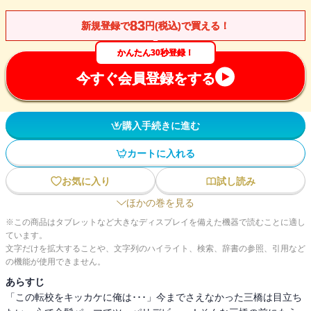
83
新規登録で
円(税込)で買える！
かんたん30秒登録！
今すぐ会員登録をする
購入手続きに進む
カートに入れる
お気に入り
試し読み
ほかの巻を見る
※この商品はタブレットなど大きなディスプレイを備えた機器で読むことに適し
ています。
文字だけを拡大することや、文字列のハイライト、検索、辞書の参照、引用など
の機能が使用できません。
あらすじ
「この転校をキッカケに俺は･･･」今までさえなかった三橋は目立ち