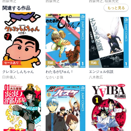
西森博之
西森博之
西森博之
,
稲葉光史
関連する作品
もっと見る
セールあり
完結
完結
クレヨンしんちゃん
わたるがぴゅん！
エンジェル伝説
臼井儀人
なかいま強
八木教広