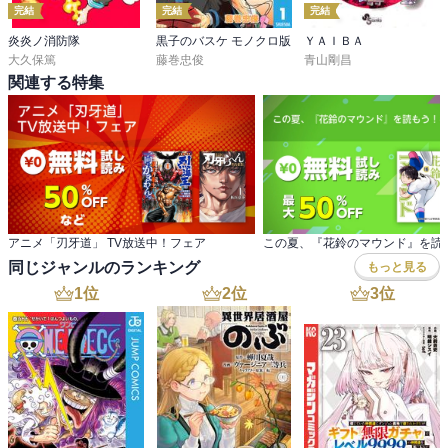
完結
完結
完結
炎炎ノ消防隊
黒子のバスケ モノクロ版
ＹＡＩＢＡ
大久保篤
藤巻忠俊
青山剛昌
関連する特集
アニメ「刃牙道」 TV放送中！フェア
同じジャンルのランキング
もっと見る
1
位
2
位
3
位