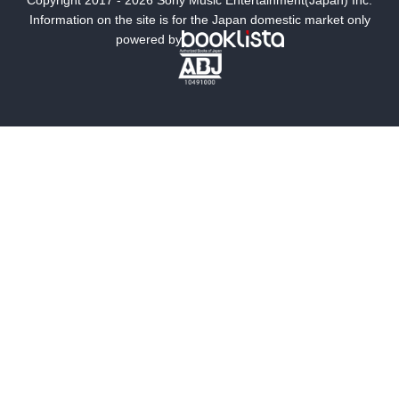
ミステリー
SF
Information on the site is for the Japan domestic market only
powered by
歴史・時代小説
文学
雑誌
グラビア写真集
ボーイズラブ
ティーンズラブ
人文・思想・歴史
社会・政治・法律
ビジネス・経済
サイエンス・テクノロジー
コンピュータ・情報
くらし・家庭
料理・酒
ファッション・美容・ダイエット
ホビー&カルチャー
スポーツ・アウトドア
地図・ガイド
エンターテイメント