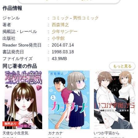
ギャグも最高だったけど、さすが少女漫画家になりたかった西森先
作品情報
生、恋愛パートも最高でした。

ジャンル
:
コミック
-
男性コミック
少年漫画でもあり少女漫画でもあったよね。一粒で二度おいしい。

著者
:
西森博之
掲載誌・レーベル
:
少年サンデー
【私的殿堂入り】
出版社
:
小学館
Reader Store発売日
:
2014.07.14
書誌発売日
:
1998.03.18
ファイルサイズ
:
43.9MB
同じ著者の作品
もっと見る
無料あり
天使な小生意気
カナカナ
いつか宇宙から