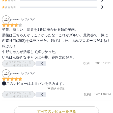
0
0
powered by ブクログ
卒業、寂しい…読者を1巻に帰らせる類の漫画。

最後は三ちゃんかっこよかったなーこれがズルい。最終巻で一気に
西森神節(恋愛)を爆発させた。叫びました。あれプロポーズだよね！
叫ぶわ！

中野ちゃんが活躍して嬉しかった。

いちばん好きなキャラは今井。谷岡含め好き。
ブクログレビューは
投稿日
:
2016.12.31
0
いいねできません
powered by ブクログ
このレビューはネタバレを含みます。
続きを読む
天こなに続いて集めた西森作品。

ブクログレビューは
ギャグが最高。

投稿日
:
2011.09.24
0
いいねできません
みんな好きだけど三橋、理子、中野が特に好きだった。

すべてのレビューを見る