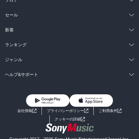
総合
コミック
セール
ラノベ
小説
総合
コミック
新着
雑誌・グラビア
ビジネス・実用
ラノベ
小説
総合
コミック
ランキング
BL・TL
雑誌・グラビア
ビジネス・実用
ラノベ
小説
総合
コミック
ジャンル
BL・TL
雑誌・グラビア
ビジネス・実用
ラノベ
小説
コミック
男性コミック
ヘルプ&サポート
BL・TL
雑誌・グラビア
ビジネス・実用
女性コミック
コミック誌
初めての方へ
ヘルプ
BL・TL
ライトノベル
男子向けラノベ
よくあるご質問
お問い合わせ
会社情報
プライバシーポリシー
ご利用条件
女子向けラノベ
小説
利用規約
クッキーの詳細
国内小説
海外小説
Copyright 2017 - 2026 Sony Music Entertainment(Japan) Inc.