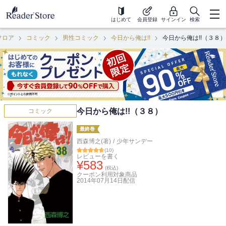
はじめて
会員登録
サインイン
検索
フロア
コミック
男性コミック
今日から俺は!!
今日から俺は!!（３８）
今日から俺は!!（３８）
コミック
最終巻
西森博之(著)
/
少年サンデー
(
10
)
レビューを書く
¥
583
(税込)
クーポン利用対象商品
2014年07月14日
配信