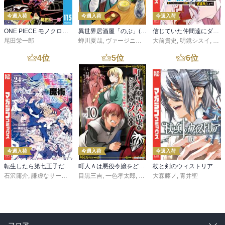
今週入荷
今週入荷
今週入荷
ONE PIECE モノクロ版 115
異世界居酒屋「のぶ」(22)
信じていた仲間達にダンジョン奥地で殺されかけたがギフト『無限ガチャ』でレベル９９９９の仲間達を手に入れて元パーティーメンバーと世界に復讐＆『ざまぁ！』します！（２３）
尾田栄一郎
蝉川夏哉
,
ヴァージニア二等兵
大前貴史
,
転
,
明鏡シスイ
,
ｔｅ
4
位
5
位
6
位
今週入荷
今週入荷
今週入荷
転生したら第七王子だったので、気ままに魔術を極めます（２４）
町人Ａは悪役令嬢をどうしても救いたい ～どぶと空と氷の姫君～１０【電子書店共通特典イラスト付】
杖と剣のウィストリア（１６）
石沢庸介
,
謙虚なサークル
,
メル。
目黒三吉
,
一色孝太郎
,
Parum
大森藤ノ
,
青井聖
フロア