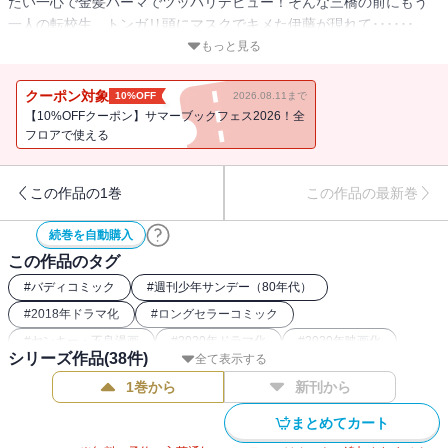
たい一心で金髪パーマでツッパリデビュー！そんな三橋の前にもう
一人の転校生、トンガリ頭にマスクでキメた伊藤が現れて･･････。
金髪とトンガリ頭の最強ツッパリコンビが繰り広げる青春不良コメ
もっと見る
ディ！
クーポン対象
10%OFF
2026.08.11まで
【10%OFFクーポン】サマーブックフェス2026！全
フロアで使える
この作品の1巻
この作品の最新巻
続巻を自動購入
この作品のタグ
#
バディコミック
#
週刊少年サンデー（80年代）
#
2018年ドラマ化
#
ロングセラーコミック
#
ヤンキー・不良漫画
#
2020年ドラマ化
#
2020年映画化
シリーズ作品(
38
件)
全て表示する
#
週刊少年サンデー（90年代）
#
青春コミック
1巻から
新刊から
まとめてカート