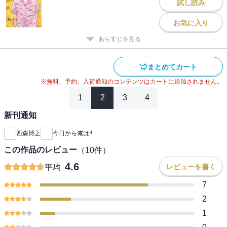
試し読み
お気に入り
あらすじを見る
まとめてカート
※無料、予約、入荷通知のコンテンツはカートに追加されません。
1
2
3
4
新刊通知
西森博之
今日から俺は!!
この作品のレビュー
（
10
件）
4.6
レビューを書く
平均
7
2
1