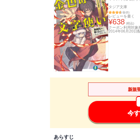
タジア文庫
(
6
)
レビューを書く
¥
638
(税込)
クーポン利用対象
2014年06月20日
新規
今す
あらすじ