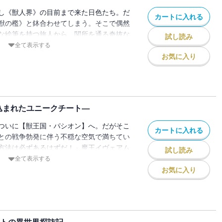
し《獣人界》の目前まで来た日色たち。だ
カートに入れる
獣の檻》と鉢合わせてしまう。そこで偶然
な絵筆を持つ旅人から、関所を通る奇抜な
試し読み
て――？ 【電子特別版】として、カバー
全て表示する
を特別収録！
お気に入り
込まれたユニークチート―
ついに【獣王国・パシオン】へ。だがそこ
カートに入れる
との戦争勃発に伴う不穏な空気で満ちてい
方法は必ずあるはずだ！」魔王イヴェアム
試し読み
！？
全て表示する
お気に入り