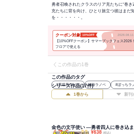
勇者召喚されたクラスのリア充たちに“巻き
充たちに背を向け、ひとり旅立つ彼はまだ知
を・・・・・・。
クーポン対象
10%OFF
2026.08.
【10%OFFクーポン】サマーブックフェス2026
フロアで使える
この作品の1巻
この作品のタグ
#
異世界ラノベ
#
旅ラノベ
#
ぼっちラ
シリーズ作品(
17
件)
1巻から
新刊
金色の文字使い ―勇者四人に巻き込
¥
638
(税込)