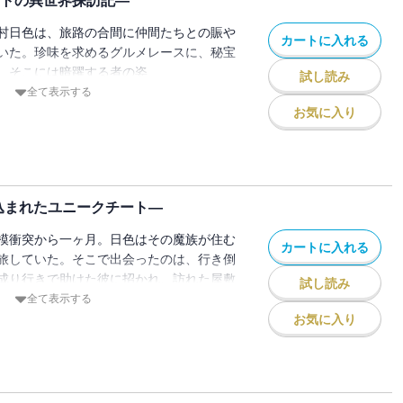
ートの異世界探訪記―
村日色は、旅路の合間に仲間たちとの賑や
カートに入れる
いた。珍味を求めるグルメレースに、秘宝
。そこには暗躍する者の姿
試し読み
界ライフ満喫の外伝がここに！
全て表示する
お気に入り
込まれたユニークチート―
模衝突から一ヶ月。日色はその魔族が住む
カートに入れる
旅していた。そこで出会ったのは、行き倒
成り行きで助けた彼に招かれ、訪れた屋敷
試し読み
・・・・・・？
全て表示する
お気に入り