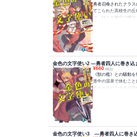
勇者召喚されたクラス
てこられた高校生の丘
け、ひとり旅立つ彼は
ることになる未来を・
金色の文字使い2 ―勇者四人に巻き
¥
660
(税込)
《獣の檻》との騒動を
道中の温泉で休むこと
イペースにくつろぐ日
ンカァが降ってきて!?
金色の文字使い3 ―勇者四人に巻き