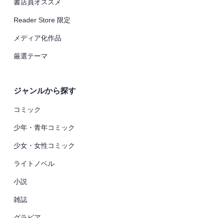
書店員オススメ
Reader Store 限定
メディア化作品
厳選テーマ
ジャンルから探す
コミック
少年・青年コミック
少女・女性コミック
ライトノベル
小説
雑誌
グラビア