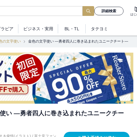
詳細検索
はじ
グラビア
ビジネス
・実用
BL・TL
タテヨミ
色の文字使い
金色の文字使い ―勇者四人に巻き込まれたユニークチート―
使い ―勇者四人に巻き込まれたユニークチー
まき俊悟(イラスト)
/
富士見ファン