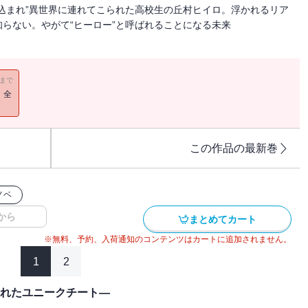
込まれ”異世界に連れてこられた高校生の丘村ヒイロ。浮かれるリア
らない。やがて“ヒーロー”と呼ばれることになる未来
11まで
！全
この作品の最新巻
ノベ
から
まとめてカート
※無料、予約、入荷通知のコンテンツはカートに追加されません。
1
2
まれたユニークチート―