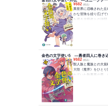
金色の文字使い 外伝 ―ユニークチ
¥
682
(税込)
異世界に召喚された丘
かな冒険を繰り広げて
を巡る大怪盗との決闘
も・・・・・・。異世
金色の文字使い5 ―勇者四人に巻き
¥
682
(税込)
獣人族と魔族との大規
大陸《魔界》をひとり
れていた執事風の男。
で日色を待つものとは