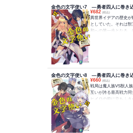
金色の文字使い7 ―勇者四人に巻き
¥
682
(税込)
異世界イデアの歴史が
としていた。それは獣
和への第一歩となる、
火の広がる魔国に――
金色の文字使い8 ―勇者四人に巻き
¥
660
(税込)
戦局は魔人族VS獣人
互いが誇る最高戦力同
ヒイロの前に立ちふさ
ミュアで!?