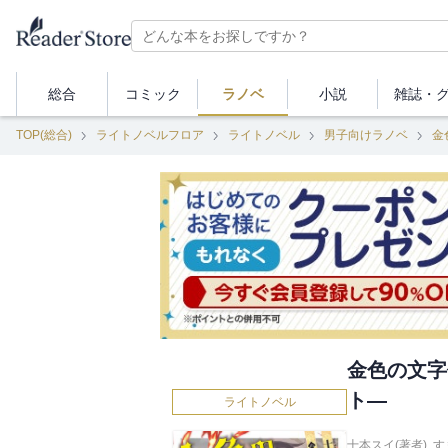
総合
コミック
ラノベ
小説
雑誌・
TOP(総合)
ライトノベルフロア
ライトノベル
男子向けラノベ
金
金色の文字
ト―
ライトノベル
十本スイ(著者)
,
す