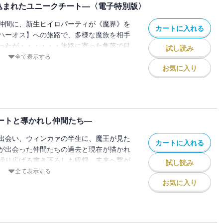
込まれたユニークチート―〈電子特別版〉
仲間に、新生ヒイロパーティが《魔界》を
カートに入れる
ハーオス】への旅路で、多様な魔族を相手
ったが・・・・・・旅路に寄った集落で目
試し読み
人の策動で!? 〈電子特別版〉として、カ
全て表示する
ョン2を特別収録！
お気に入り
チートと導かれし仲間たち―
出会い、ウィンカァの半生に、魔王が見た
カートに入れる
が出会った仲間たちの過去と現在が描かれ
繰り広げる書き下ろしも収録。未来へ繋が
試し読み
場！！
全て表示する
お気に入り