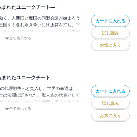
込まれたユニークチート―
動く。人間国と魔国の同盟会談が始まろう
カートに入れる
王国をも含む永き争いに終止符を打ち、平
はずだったのだが・・・・・・。やがて戦
試し読み
日色が立つ！！
全て表示する
お気に入り
込まれたユニークチート―
族の代理戦争へと突入し、世界の命運は、
カートに入れる
士の決闘に託された。獣人族の代表として
がったのは、かつての仲間・アノールドと
試し読み
全て表示する
お気に入り