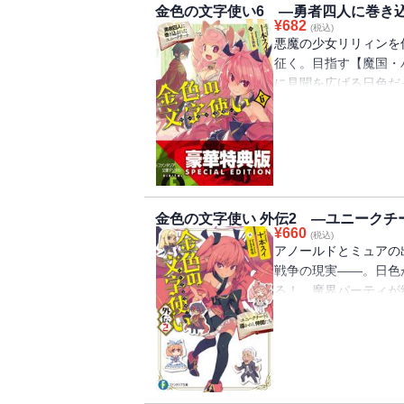
金色の文字使い6 ―勇者四人に巻き
¥
682
(税込)
悪魔の少女リリィンを
征く。目指す【魔国・
に見聞を広げる日色だ
にしたのは、なんと獣
バーイラストコレクシ
金色の文字使い 外伝2 ―ユニーク
¥
660
(税込)
アノールドとミュアの
戦争の現実――。日色
る！ 魔界パーティが
る必読の外伝、再び登