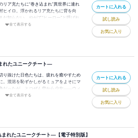
のリア充たちに“巻き込まれ”異世界に連れ
カートに入れる
村ヒイロ。浮かれるリア充たちに背を向
まだ知らない。やがて“ヒーロー”と呼ばれ
試し読み
・・・・・。
全て表示する
お気に入り
込まれたユニークチート―
切り抜けた日色たちは、疲れを癒やすため
カートに入れる
に。混浴を恥ずかしがるミュアをよそにマ
色だったが、とつぜん空から少女――ウィ
試し読み
全て表示する
お気に入り
込まれたユニークチート―【電子特別版】