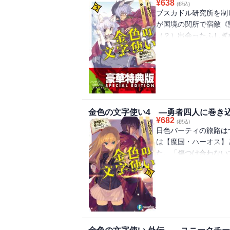
¥
638
(税込)
ブスカドル研究所を制
が国境の関所で宿敵《
（？）出会ったふしぎ
作戦を持ちかけられ
イラストコレクション
金色の文字使い4 ―勇者四人に巻き
¥
682
(税込)
日色パーティの旅路は
は【魔国・ハーオス】
た。「傷つけ合わない
の嘆きに、日色は――