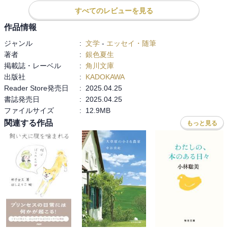
「今は実験中なんだ」

銀色さんににてプロだと思う。小さい頃から本の中のさくくんは知
すべてのレビューを見る
「こういう風に実験してみよう」

っているけど、とても素敵な青年になっているなと思う。今回もと
と思って過ごしたら、気負い過ぎず軽やかに過ごせそう。

作品情報
ても面白かった。
ジャンル
:
文学
-
エッセイ・随筆
また半年後が楽しみ。
著者
:
銀色夏生
掲載誌・レーベル
:
角川文庫
出版社
:
KADOKAWA
Reader Store発売日
:
2025.04.25
書誌発売日
:
2025.04.25
ファイルサイズ
:
12.9MB
関連する作品
もっと見る