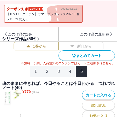
のように明るくなり、空がたくさん見えるようになった。わあ、と
驚き、しばらく慣れずにとまどったほど。身近な変化による大きな
クーポン対象
10%OFF
2026.08.11まで
気分転換。思考の流れも変わったようです。
【10%OFFクーポン】サマーブックフェス2026！全
フロアで使える
この作品の1巻
この作品の最新巻
シリーズ作品(
50
件)
1巻から
新刊から
まとめてカート
※無料、予約、入荷通知のコンテンツはカートに追加されません。
1
2
3
4
5
魂のままに生きれば、今日やることは今日わかる つれづれ
ノート(40)
¥
770
(税込)
カートに入れる
試し読み
お気に入り