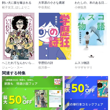
飼い犬に腹を噛まれる
大草原の小さな農家
わたしの、本のある日々【毎日文庫】
彬子女王
,
ほしよりこ
中谷美紀
小林聡美
へこたれてなんかいられない
学歴狂の詩
ムスコ物語
ジェーン・スー
佐川恭一
ヤマザキマリ
関連する特集