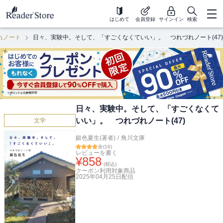
はじめて
会員登録
サインイン
検索
れノート
日々、実験中。そして、「すごくなくていい」。 つれづれノート(47)
日々、実験中。そして、「すごくなくて
いい」。 つれづれノート(47)
文学
銀色夏生(著者)
/
角川文庫
(
16
)
レビューを書く
¥
858
(税込)
クーポン利用対象商品
2025年04月25日
配信