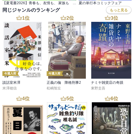
【夏電書2026】青春も、友情も、 家族も 特選小説フェア
夏の単行本コミックフェア
同じジャンルのランキング
もっと見る
1
位
2
位
3
位
今週入荷
今週入荷
談話室米澤
正義の枷 降格刑事2
ナミヤ雑貨店の奇蹟
米澤穂信
松嶋智左
東野圭吾
4
位
5
位
6
位