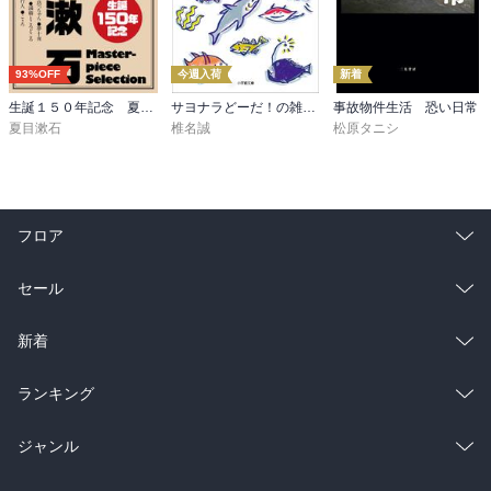
93%OFF
今週入荷
新着
生誕１５０年記念 夏目漱石 名作セット
サヨナラどーだ！の雑魚釣り隊
事故物件生活 恐い日常
夏目漱石
椎名誠
松原タニシ
フロア
総合
コミック
セール
ラノベ
小説
総合
コミック
新着
雑誌・グラビア
ビジネス・実用
ラノベ
小説
総合
コミック
ランキング
BL・TL
雑誌・グラビア
ビジネス・実用
ラノベ
小説
総合
コミック
ジャンル
BL・TL