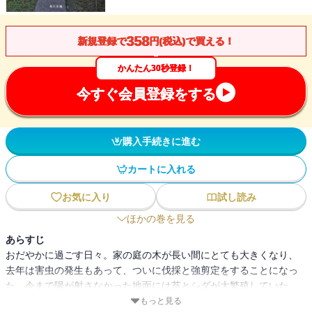
358
新規登録で
円(税込)で買える！
かんたん30秒登録！
今すぐ会員登録をする
購入手続きに進む
カートに入れる
お気に入り
試し読み
ほかの巻を見る
あらすじ
おだやかに過ごす日々。家の庭の木が長い間にとても大きくなり、
去年は害虫の発生もあって、ついに伐採と強剪定をすることになっ
た。今まで陽が射さなかった地面には苔とシダが大繁殖していた
が、剪定後の庭はまるで家ごとどこか遠くの南の島に引っ越したか
もっと見る