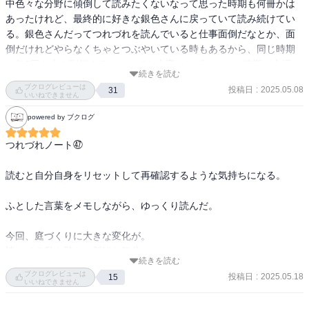
中色々な分野に傾倒して読みたくないなって思った時期も何冊かは
あったけれど、最終的に好きな銀色さんに戻っていて読み続けてい
る。銀色さんだってつれづれを読んでいると仕事面倒だなとか、面
倒だけれどやらなくちゃとつぶやいている時もあるから、同じ時期
に年2回も本を刊行するのはとても大変なはずなのに、時期が大幅に
続きを読む
ずれることがないのは銀色さんの努力の上であるわけだから、すご
ブクログレビューは
投稿日
:
2025.05.08
31
いことだと思う。

いいねできません
powered by ブクログ
内容は日々の日記なのでファンでないとつまらないと思うけど、私
みたいな読者が定期購読のように忘れず毎回購入しているから続い
つれづれノート㊼

ているんだろうな。内容は日々のことだけど、たまにはっとするこ
とが書かれているのでやめられない。あと老後の生き方とかとても
読むと自分自身をリセットして再確認するような気持ちになる。

参考になる。生きる姿勢も参考になる。電車に乗るときのお供とし
てもパッと読んでパッとやめられるので最高の旅のお供になる。は
ふとした言葉をメモしながら、ゆっくり読んだ。

っとすることもあるので付箋を貼ったり、線を引いたりしたくなる
のが玉に瑕である。いつまで続けてくれるかわからないけど、続け
今回、庭づくりに大きな変化が。

てくれる限りずっと着いていきますという心境。

読んでる私も驚きと新鮮な気分に。

続きを読む
ブクログレビューは
娘さんも息子さんも長めの仕事休みのときは銀色さんのところに帰
投稿日
:
2025.05.18
15
変わらないように見える日常にも大なり小なり変化があって、私は
いいねできません
ってきて羽を伸ばして日常に帰っていく様子がとても良い感じ。さ
そういうのにすぐに気持ちが振り回されてしまうのだけれど、

くくんなんて釣り行ったり、山に登ったり、一人時間の過ごし方が