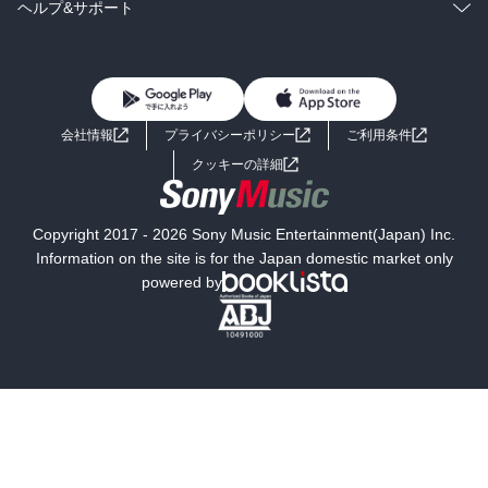
雑誌・グラビア
ビジネス・実用
ラノベ
小説
コミック
男性コミック
ヘルプ&サポート
BL・TL
雑誌・グラビア
ビジネス・実用
女性コミック
コミック誌
初めての方へ
ヘルプ
BL・TL
ライトノベル
男子向けラノベ
よくあるご質問
お問い合わせ
会社情報
プライバシーポリシー
ご利用条件
女子向けラノベ
小説
利用規約
クッキーの詳細
国内小説
海外小説
Copyright 2017 - 2026 Sony Music Entertainment(Japan) Inc.
ミステリー
SF
Information on the site is for the Japan domestic market only
powered by
歴史・時代小説
文学
雑誌
グラビア写真集
ボーイズラブ
ティーンズラブ
人文・思想・歴史
社会・政治・法律