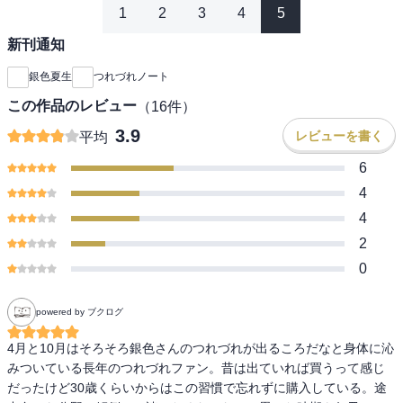
1
2
3
4
5
新刊通知
銀色夏生
つれづれノート
この作品のレビュー
（
16
件）
3.9
レビューを書く
平均
6
4
4
2
0
powered by ブクログ
4月と10月はそろそろ銀色さんのつれづれが出るころだなと身体に沁
みついている長年のつれづれファン。昔は出ていれば買うって感じ
だったけど30歳くらいからはこの習慣で忘れずに購入している。途