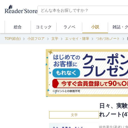
総合
コミック
ラノベ
小説
雑誌・
TOP(総合)
小説フロア
文学
エッセイ・随筆
つれづれノート
日々、実験
れノート(4
文学
銀色夏生(著者)
/