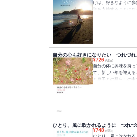
けは、好きなように歩
道を支持することにな
日々。
自分の心も好きになりたい つれづれ
¥
726
(税込)
自分の体に興味を持っ
て、新しい年を迎える
と息子との暮らしの中
は・・・・・・。
ひとり、風に吹かれるように つれづ
¥
748
(税込)
ひとり、風に吹かれる