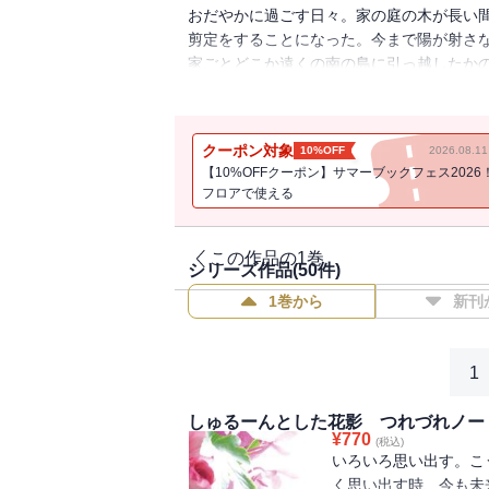
おだやかに過ごす日々。家の庭の木が長い
剪定をすることになった。今まで陽が射さ
家ごとどこか遠くの南の島に引っ越したか
き、しばらく慣れずにとまどったほど。身
クーポン対象
10%OFF
2026.08.
【10%OFFクーポン】サマーブックフェス2026
フロアで使える
この作品の1巻
シリーズ作品(
50
件)
1巻から
新刊
1
しゅるーんとした花影 つれづれノート(
¥
770
(税込)
いろいろ思い出す。こ
く思い出す時、今も未