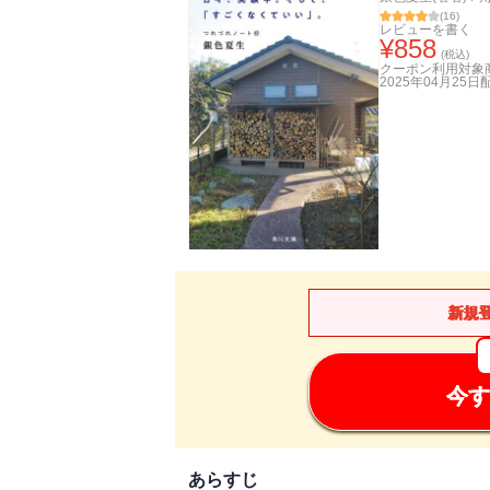
(
16
)
レビューを書く
¥
858
(税込)
クーポン利用対象
2025年04月25日
新規
今す
あらすじ