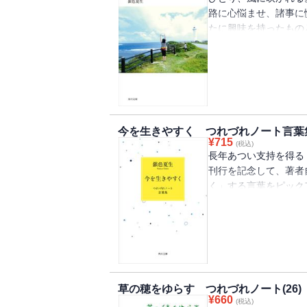
路に心悩ませ、諸事に
たに興味を持ったもの
りな銀色ライフがここ
今を生きやすく つれづれノート言葉
¥
715
(税込)
長年あつい支持を得る
刊行を記念して、著者
く」する言葉をピック
も、初めて読む方にも
草の穂をゆらす つれづれノート(26)
¥
660
(税込)