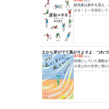
¥
748
(税込)
銀色家は新年を迎え、
みる！と一念発起して
は、新たな発見をする
い・・・・・・大人気
土から芽がでて風がそよそよ つれづれ
¥
748
(税込)
目標にしていた運動を
今度は外の世界に飛び
旅行など大忙し。子供
ゃんはというと・・・