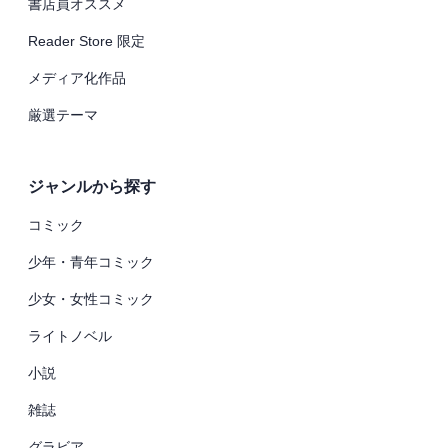
書店員オススメ
Reader Store 限定
メディア化作品
厳選テーマ
ジャンルから探す
コミック
少年・青年コミック
少女・女性コミック
ライトノベル
小説
雑誌
グラビア