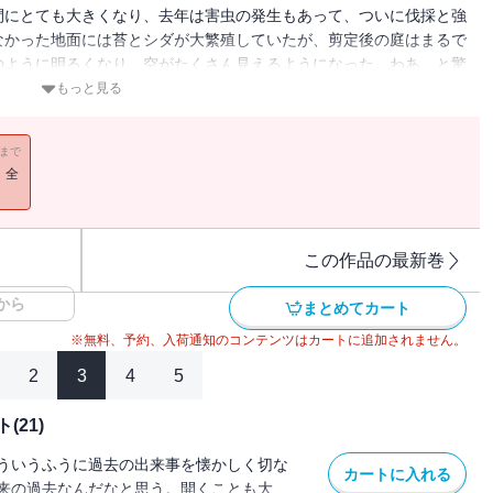
間にとても大きくなり、去年は害虫の発生もあって、ついに伐採と強
なかった地面には苔とシダが大繁殖していたが、剪定後の庭はまるで
のように明るくなり、空がたくさん見えるようになった。わあ、と驚
近な変化による大きな気分転換。思考の流れも変わったようです。
もっと見る
11まで
！全
この作品の最新巻
から
まとめてカート
※無料、予約、入荷通知のコンテンツはカートに追加されません。
2
3
4
5
21)
ういうふうに過去の出来事を懐かしく切な
カートに入れる
来の過去なんだなと思う。開くことも大