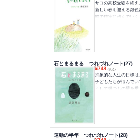
サコの高校受験を終え
新しい春を迎える銀色
幅で確実に歩んでいく
まだ続いていく。
石とまるまる つれづれノート(27)
¥
748
(税込)
抽象的な人生の目標は
子どもたちが悩んでい
うして幾つもの壁を乗
日々の生活が営まれて
運動の半年 つれづれノート(28)