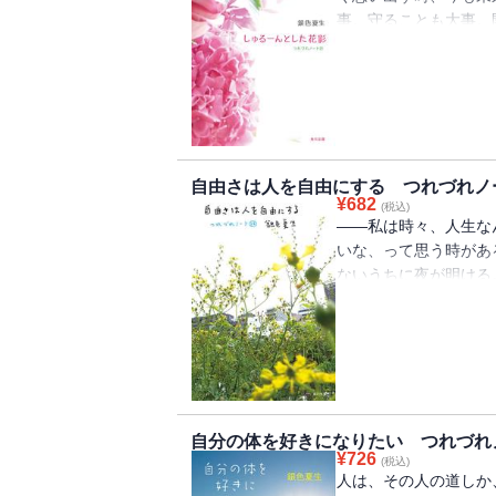
事。守ることも大事。
しゅるーんとした花の
自由さは人を自由にする つれづれノート
¥
682
(税込)
――私は時々、人生な
いな、って思う時があ
ないうちに夜が明ける
日常を駆けぬける、つ
自分の体を好きになりたい つれづれノー
¥
726
(税込)
人は、その人の道しか