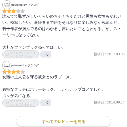
powered by ブクログ
読んでて恥ずかしいくらいめちゃくちゃだけど男性も女性もかわい
い。模写したい。最終巻まで絵をそれなりに楽しみながら読んだ。
若干作者が病んでるのはわかるし言いたいこともわかる。が、スト
ーリーになってない。

大判かファンブック売ってほしい。
ブクログレビューは
投稿日
:
2017.03.05
0
いいねできません
powered by ブクログ
女難の主人公を守る彼女とのラブコメ。

独特なタッチはホラーチック。しかし、ラブコメでした。

点々が気になる。
ブクログレビューは
投稿日
:
2014.09.14
0
いいねできません
すべてのレビューを見る