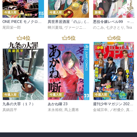
今週入荷
今週入荷
新着
ONE PIECE モノクロ版 115
異世界居酒屋「のぶ」(22)
悪役令嬢レベル99 ～私は裏ボスですが魔王ではありません～ その６
尾田栄一郎
蝉川夏哉
,
ヴァージニア二等兵
のこみ
,
転
,
七夕さとり
,
Tea
4
位
5
位
6
位
今週入荷
今週入荷
今週入荷
九条の大罪（１７）
あかね噺 23
週刊少年マガジン 2026年36・37号[2026年8月5日発売]
真鍋昌平
末永裕樹
,
馬上鷹将
金城宗幸
,
ノ村優介
,
真島ヒロ