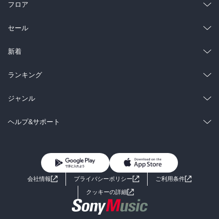
フロア
総合
コミック
セール
ラノベ
小説
総合
コミック
新着
雑誌・グラビア
ビジネス・実用
ラノベ
小説
総合
コミック
ランキング
BL・TL
雑誌・グラビア
ビジネス・実用
ラノベ
小説
総合
コミック
ジャンル
BL・TL
雑誌・グラビア
ビジネス・実用
ラノベ
小説
コミック
男性コミック
ヘルプ&サポート
BL・TL
雑誌・グラビア
ビジネス・実用
女性コミック
コミック誌
初めての方へ
ヘルプ
BL・TL
ライトノベル
男子向けラノベ
よくあるご質問
お問い合わせ
会社情報
プライバシーポリシー
ご利用条件
女子向けラノベ
小説
利用規約
クッキーの詳細
国内小説
海外小説