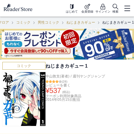
はじめて
会員登録
サインイン
検索
フロア
コミック
男性コミック
ねじまきカギュー
ねじまきカギュー 1
ねじまきカギュー 1
コミック
中山敦支(著者)
/
週刊ヤングジャンプ
(
28
)
レビューを書く
¥
537
(税込)
クーポン利用対象商品
2014年05月15日
配信