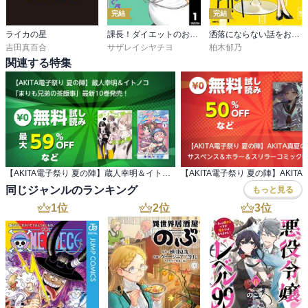
完結
完結
ライカの星
課長！ダイエットのお時間です！
洒落にならない話をおつまみに
吉田真百合
サザレイシヤチヨ
柏木郁乃
関連する特集
【AKITA電子祭り 夏の陣】蔵人幸明＆イトノコ 「まりも兄弟の茶飯事」最新10巻発売！
同じジャンルのランキング
もっと見る
1
位
2
位
3
位