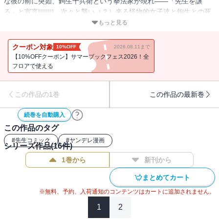
な彼の前に突如、鉤生十兵衛という拳法家が現れ――「先生を譲
る」と宣言!!!!!!!! 次々と襲い（？）来る怪物的女子達と鉤生との死
闘の行方は!!? 輝才で鬼才の中山敦支が“バトル×純愛×個性的キャ
もっと見る
ラ”を最驚の表現で抉り出す!!!
クーポン対象
10%OFF
2026.08.11まで
【10%OFFクーポン】サマーブックフェス2026！全
フロアで使える
この作品の1巻
この作品の最新巻
続巻を自動購入
この作品のタグ
#
先生コミック
#
ヤンデレ漫画
シリーズ作品(
16
件)
1巻から
新刊から
まとめてカート
※無料、予約、入荷通知のコンテンツはカートに追加されません。
1
2