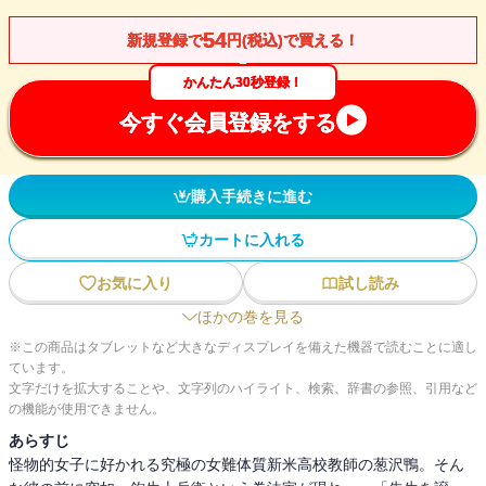
54
新規登録で
円(税込)で買える！
かんたん30秒登録！
今すぐ会員登録をする
購入手続きに進む
カートに入れる
お気に入り
試し読み
ほかの巻を見る
※この商品はタブレットなど大きなディスプレイを備えた機器で読むことに適し
ています。
文字だけを拡大することや、文字列のハイライト、検索、辞書の参照、引用など
の機能が使用できません。
あらすじ
怪物的女子に好かれる究極の女難体質新米高校教師の葱沢鴨。そん