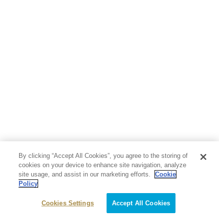
芸術・アート
映画・音楽・演劇
写真集
教養
医学・福祉
教育・語学・参考書
児童書
By clicking “Accept All Cookies”, you agree to the storing of
cookies on your device to enhance site navigation, analyze
site usage, and assist in our marketing efforts.
Cookie
Policy
Cookies Settings
Accept All Cookies