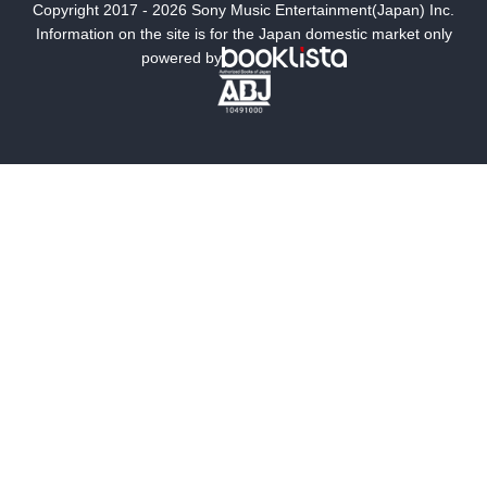
Copyright 2017 - 2026 Sony Music Entertainment(Japan) Inc.
ミステリー
SF
Information on the site is for the Japan domestic market only
powered by
歴史・時代小説
文学
雑誌
グラビア写真集
ボーイズラブ
ティーンズラブ
人文・思想・歴史
社会・政治・法律
ビジネス・経済
サイエンス・テクノロジー
コンピュータ・情報
くらし・家庭
料理・酒
ファッション・美容・ダイエット
ホビー&カルチャー
スポーツ・アウトドア
地図・ガイド
エンターテイメント