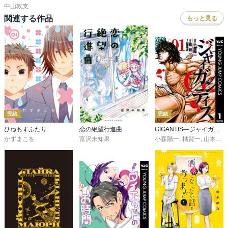
中山敦支
関連する作品
もっと見る
完結
完結
ひねもすふたり
恋の絶望行進曲
GIGANTIS―ジャイガンティス―
かずまこを
富沢未知果
小森陽一
,
橘賢一
,
山本隆之