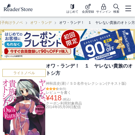
はじめて
会員登録
サインイン
検索
男子向けラノベ
オワ・ランデ
オワ・ランデ！ １ ヤレない貴族のオトシ方
オワ・ランデ！ １ ヤレない貴族のオ
トシ方
ライトノベル
神秋昌史(著)
/
ＳＤ名作セレクション(テキスト版)
(
5
)
レビューを書く
¥
418
(税込)
クーポン利用対象商品
2014年05月09日
配信