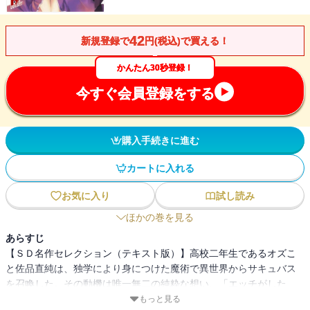
42
新規登録で
円(税込)で買える！
かんたん30秒登録！
今すぐ会員登録をする
購入手続きに進む
カートに入れる
お気に入り
試し読み
ほかの巻を見る
あらすじ
【ＳＤ名作セレクション（テキスト版）】高校二年生であるオズこ
と佐品直純は、独学により身につけた魔術で異世界からサキュバス
を召喚した。その動機は唯一無二の純粋な想い、「エッチがした
い！」。だが、召喚された美少女は最強の夢魔貴族・ロセリーで、
もっと見る