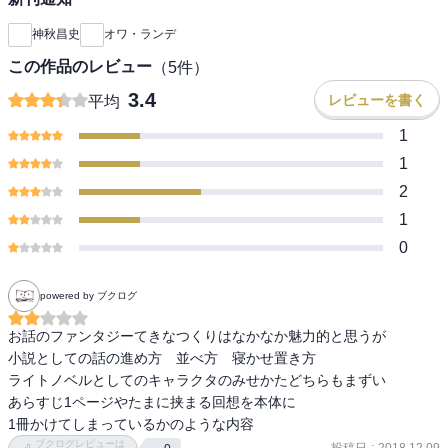
神秋昌史
オワ・ランデ
この作品のレビュー
（
5
件）
3.4
レビューを書く
平均
1
1
2
1
0
powered by ブクログ
お話のファンタジーてきなつくりはなかなか魅力的と思うが

小説としての話の進め方　並べ方　寝かせ置き方

ライトノベルとしてのキャラクタのみせかたどちらもまずい

あらすじ1ページやたまに挟まる回想を本体に

1冊かけてしまっているかのような内容
ブクログレビューは