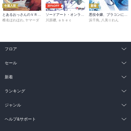
今週入荷
30%OFF
新着
とあるおっさんのＶＲＭＭＯ活動記34
ソードアート・オンライン29 ユナイタル・リングVIII
悪役令嬢、ブラコンにジョブチェンジします９【電子特典付き】
椎名ほわほわ
,
ヤマーダ
川原礫
,
ａｂｅｃ
浜千鳥
,
八美☆わん
フロア
総合
コミック
セール
ラノベ
小説
総合
コミック
新着
雑誌・グラビア
ビジネス・実用
ラノベ
小説
総合
コミック
ランキング
BL・TL
雑誌・グラビア
ビジネス・実用
ラノベ
小説
総合
コミック
ジャンル
BL・TL
雑誌・グラビア
ビジネス・実用
ラノベ
小説
コミック
男性コミック
ヘルプ&サポート
BL・TL