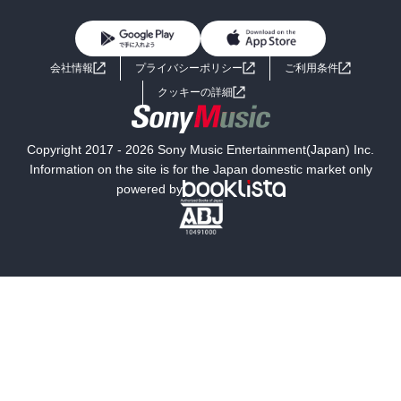
雑誌・グラビア
ビジネス・実用
女性コミック
コミック誌
初めての方へ
ヘルプ
BL・TL
ライトノベル
男子向けラノベ
よくあるご質問
お問い合わせ
会社情報
プライバシーポリシー
ご利用条件
女子向けラノベ
小説
利用規約
クッキーの詳細
国内小説
海外小説
Copyright 2017 - 2026 Sony Music Entertainment(Japan) Inc.
ミステリー
SF
Information on the site is for the Japan domestic market only
powered by
歴史・時代小説
文学
雑誌
グラビア写真集
ボーイズラブ
ティーンズラブ
人文・思想・歴史
社会・政治・法律
ビジネス・経済
サイエンス・テクノロジー