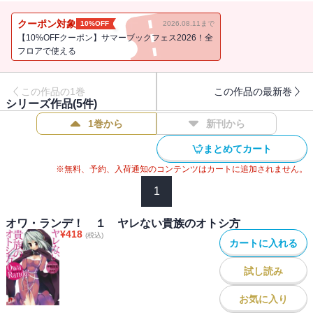
あまりにも強大な力を持つ彼女は、10秒触れ合っているだけで死ん
でしまうという。めげないオズは手段の限りを尽くしてロセリーに
クーポン対象
10%OFF
2026.08.11まで
跳びかかり続けるが、最後に選んだ超外道な手段によって、事態は
【10%OFFクーポン】サマーブックフェス2026！全
大事に・・・!? オズはエロ道の求道者として、天才と変態の狭間を
フロアで使える
全力で駆け抜ける！ 青春召喚ラプソディ、第９回ＳＤ小説新人賞
大賞受賞作!!※この商品にはイラストが収録されていません。
この作品の1巻
この作品の最新巻
シリーズ作品(
5
件)
1巻から
新刊から
まとめてカート
※無料、予約、入荷通知のコンテンツはカートに追加されません。
1
オワ・ランデ！ １ ヤレない貴族のオトシ方
¥
418
(税込)
カートに入れる
試し読み
お気に入り