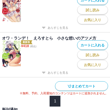
カートに入れる
試し読み
お気に入り
あらすじを見る
オワ・ランデ！ えろすとら 小さな想いのアツメ方
最新巻
カートに入れる
¥
418
(税込)
試し読み
お気に入り
あらすじを見る
まとめてカート
※無料、予約、入荷通知のコンテンツはカートに追加されません。
1
新刊通知