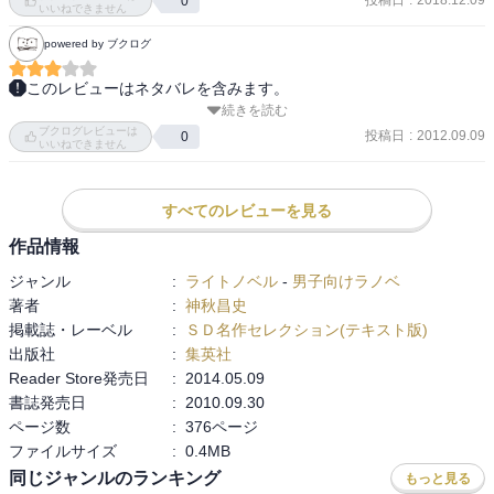
投稿日
:
2018.12.09
0
いいねできません
powered by ブクログ
このレビューはネタバレを含みます。
続きを読む
高校二年生の童貞がサキュバスを召喚．

ブクログレビューは
さぁ，エロいことをしよう．

投稿日
:
2012.09.09
0
いいねできません
サキュバス「私に10秒程度触れてると確実に死にますよ？」

え？

でもエロエロしたーい．

すべてのレビューを見る
何のためにサキュバスを喚んだんだ．

作品情報
タコヤーキ！

ジャンル
:
ライトノベル
-
男子向けラノベ
著者
:
神秋昌史
と，そんな話．

掲載誌・レーベル
:
ＳＤ名作セレクション(テキスト版)
面白いようなそうでもないような…．

出版社
:
集英社
童貞の動機がなぁ…．

Reader Store発売日
:
2014.05.09
う～ん．
書誌発売日
:
2010.09.30
ページ数
:
376ページ
ファイルサイズ
:
0.4MB
同じジャンルのランキング
もっと見る