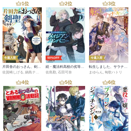
1
位
2
位
3
位
今週入荷
50%OFF
今週入荷
片田舎のおっさん、剣聖になる 11 ～ただの田舎の剣術師範だったのに、大成した弟子たちが俺を放ってくれない件～
続・魔法科高校の劣等生 メイジアン・カンパニー(11)
転生しました、サラナ・キンジェです。ごきげんよう。５ ～婚約破棄されたので田舎で気ままに暮らしたいと思います～【電子書店共通特典SS付】
佐賀崎しげる
,
鍋島テツヒロ
佐島勤
,
石田可奈
まゆらん
,
匈歌ハトリ
4
位
5
位
6
位