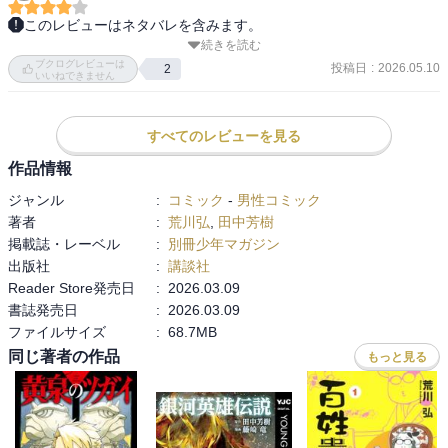
に刃を向ける。その混乱に乗じ、玉座に忍び寄る蛇の魔王。最強の
このレビューはネタバレを含みます。
王・アンドラゴラスの肉体を手に入れ、現世に降臨する。パルス軍
続きを読む
『アルスラーン戦記』第24巻。  

を率い、狙うはアルスラーンの命…！ 蛇王討伐を決意したアルスラ
ブクログレビューは
死んだはずの者たちが、蛇王ザッハークの力で次々と蘇る。しか
投稿日
:
2026.05.10
2
ーンに、魔に支配された王都が牙を剥く！！

いいねできません
も、ただの亡者ではなく、生前の記憶や面影を残したまま立ちはだ
かる。その描写がとにかくつらく、不気味だ。

・‥…━━━☆・‥…━━━☆・‥…━━━☆

すべてのレビューを見る
ついに復活したアンドラゴラス三世も凄まじい。もともとの王とし
感想は最終巻にまとめて記載予定です。
作品情報
ての威圧感が、ザッハークそのものと重なることでさらに禍々しさ
ジャンル
:
コミック
-
男性コミック
を増している。さらに、アルスラーンたちの前にはダリューンの伯
著者
:
荒川弘
,
田中芳樹
父であり、アルスラーンの剣術の師でもあるヴァフリーズまで立ち
掲載誌・レーベル
:
別冊少年マガジン
はだかる。ただ斬れば済む敵ではないところが苦しい。

出版社
:
講談社
Reader Store発売日
:
2026.03.09
しかもアルスラーンは、カイ・ホスローの血を引かないことが各陣
書誌発売日
:
2026.03.09
営に知れ渡りつつある。ザッハーク唯一の弱点である聖剣ルクナバ
ファイルサイズ
:
68.7MB
ードも、いまだ抜けない。正統性も切り札もないまま、分断され包
囲されて戦わなければならない状況があまりにも厳しい。

同じ著者の作品
もっと見る
原作第7巻『王都奪還』あたりから、荒川版はかなりオリジナル寄り
の展開になっているが、この巻を読むと、もう「王都奪還」で終わ
る話ではないのだとよくわかる。そろそろ原作も最後まで読まね