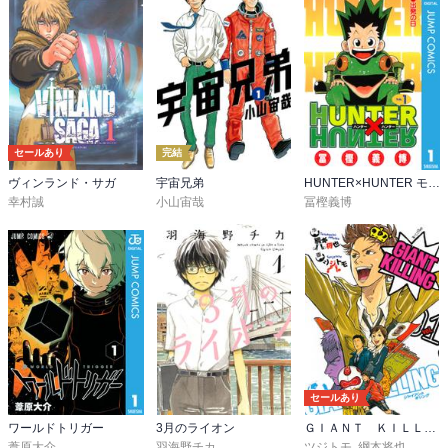
セールあり
完結
ヴィンランド・サガ
宇宙兄弟
HUNTER×HUNTER モノクロ版
幸村誠
小山宙哉
冨樫義博
セールあり
ワールドトリガー
3月のライオン
ＧＩＡＮＴ ＫＩＬＬＩＮＧ
葦原大介
羽海野チカ
ツジトモ
,
綱本将也