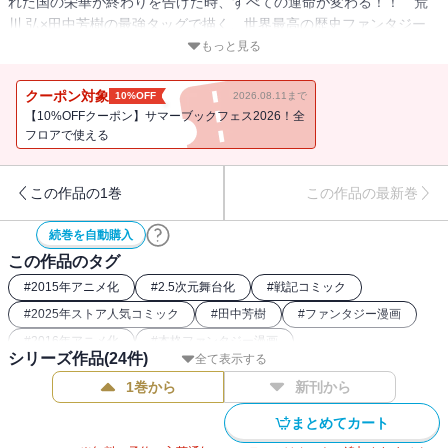
れた国の栄華が終わりを告げた時、すべての運命が変わる！！ 荒
川 弘×田中芳樹の最強タッグで描く、世界最高の歴史ファンタジー、
最新作！
もっと見る
暗黒の伝説再び――蛇王ザッハーク復活。
クーポン対象
10%OFF
2026.08.11まで
【10%OFFクーポン】サマーブックフェス2026！全
魔道士たちの企みにより、地獄と化した王都。異形の魔物が民を襲
フロアで使える
い、非業の死を遂げたパルスの英雄は闇の力で蘇り、かつての仲間
に刃を向ける。その混乱に乗じ、玉座に忍び寄る蛇の魔王。最強の
この作品の1巻
この作品の最新巻
王・アンドラゴラスの肉体を手に入れ、現世に降臨する。パルス軍
を率い、狙うはアルスラーンの命…！ 蛇王討伐を決意したアルスラ
続巻を自動購入
ーンに、魔に支配された王都が牙を剥くく！！
この作品のタグ
#
2015年アニメ化
#
2.5次元舞台化
#
戦記コミック
#
2025年ストア人気コミック
#
田中芳樹
#
ファンタジー漫画
#
2016年アニメ化
#
本格ファンタジー漫画
シリーズ作品(
24
件)
全て表示する
1巻から
新刊から
まとめてカート