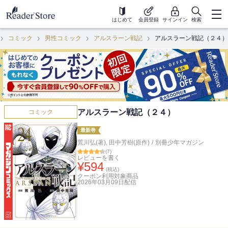
はじめて
会員登録
サインイン
検索
コミック
男性コミック
アルスラーン戦記
アルスラーン戦記（２４）
アルスラーン戦記（２４）
コミック
最新巻
荒川弘(著)
,
田中芳樹(原作)
/
別冊少年マガジン
(
7
)
レビューを書く
¥
594
(税込)
クーポン利用対象商品
2026年03月09日
配信