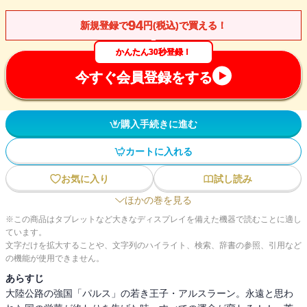
94
新規登録で
円(税込)で買える！
かんたん30秒登録！
今すぐ会員登録をする
購入手続きに進む
カートに入れる
お気に入り
試し読み
ほかの巻を見る
※この商品はタブレットなど大きなディスプレイを備えた機器で読むことに適し
ています。
文字だけを拡大することや、文字列のハイライト、検索、辞書の参照、引用など
の機能が使用できません。
あらすじ
大陸公路の強国「パルス」の若き王子・アルスラーン。永遠と思わ