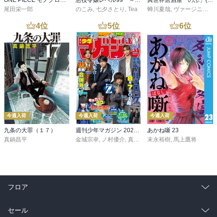
尾田栄一郎
のこみ
,
七夕さとり
,
Tea
蝉川夏哉
,
ヴァージニア二等兵
4
位
5
位
6
位
今週入荷
今週入荷
今週入荷
九条の大罪（１７）
週刊少年マガジン 2026年36・37号[2026年8月5日発売]
あかね噺 23
真鍋昌平
金城宗幸
,
ノ村優介
,
真島ヒロ
末永裕樹
,
宮島礼吏
,
馬上鷹将
,
新川直司
,
久
フロア
総合
コミック
セール