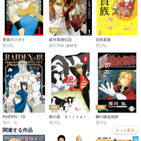
ば、と改めて思わされた。
完結
黄泉のツガイ
銀河英雄伝説
百姓貴族
荒川弘
田中芳樹
,
藤崎竜
荒川弘
完結
完結
RAIDEN－18
銀の匙 Ｓｉｌｖｅｒ Ｓｐｏｏｎ
鋼の錬金術師
荒川 弘
荒川弘
荒川弘
関連する作品
もっと見る