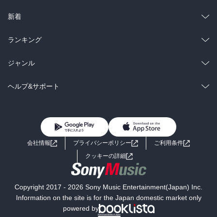
ラノベ
小説
総合
コミック
新着
雑誌・グラビア
ビジネス・実用
ラノベ
小説
総合
コミック
ランキング
BL・TL
雑誌・グラビア
ビジネス・実用
ラノベ
小説
総合
コミック
ジャンル
BL・TL
雑誌・グラビア
ビジネス・実用
ラノベ
小説
コミック
男性コミック
ヘルプ&サポート
BL・TL
雑誌・グラビア
ビジネス・実用
女性コミック
コミック誌
初めての方へ
ヘルプ
BL・TL
ライトノベル
男子向けラノベ
よくあるご質問
お問い合わせ
会社情報
プライバシーポリシー
ご利用条件
女子向けラノベ
小説
利用規約
クッキーの詳細
国内小説
海外小説
Copyright 2017 - 2026 Sony Music Entertainment(Japan) Inc.
ミステリー
SF
Information on the site is for the Japan domestic market only
powered by