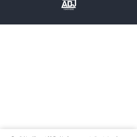
歴史・時代小説
文学
雑誌
グラビア写真集
ボーイズラブ
ティーンズラブ
人文・思想・歴史
社会・政治・法律
ビジネス・経済
サイエンス・テクノロジー
コンピュータ・情報
くらし・家庭
料理・酒
ファッション・美容・ダイエット
ホビー&カルチャー
スポーツ・アウトドア
地図・ガイド
エンターテイメント
芸術・アート
映画・音楽・演劇