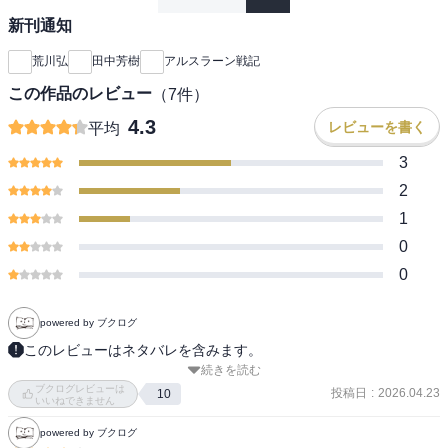
新刊通知
荒川弘
田中芳樹
アルスラーン戦記
この作品のレビュー
（
7
件）
4.3
レビューを書く
平均
3
2
1
0
0
powered by ブクログ
このレビューはネタバレを含みます。
続きを読む
【あらすじ】

ブクログレビューは
暗黒の伝説再び――蛇王ザッハーク復活。

投稿日
:
2026.04.23
10
いいねできません
魔道士たちの企みにより、地獄と化した王都。異形の魔物が民を襲
powered by ブクログ
い、非業の死を遂げたパルスの英雄は闇の力で蘇り、かつての仲間