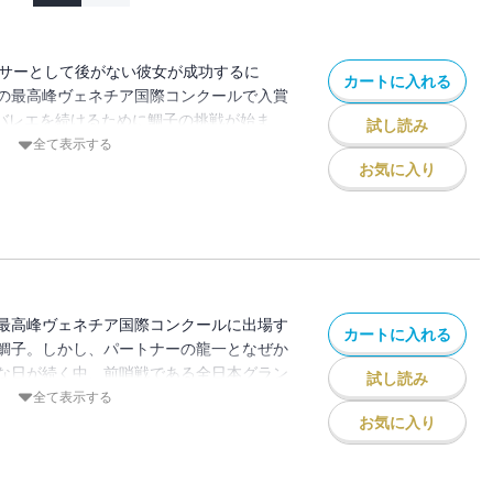
ンサーとして後がない彼女が成功するに
カートに入れる
の最高峰ヴェネチア国際コンクールで入賞
なバレエを続けるために鯛子の挑戦が始ま
試し読み
ストーリー、待望の新章スタート!!
全て表示する
お気に入り
最高峰ヴェネチア国際コンクールに出場す
カートに入れる
鯛子。しかし、パートナーの龍一となぜか
な日が続く中、前哨戦である全日本グラン
試し読み
!! 不安を抱えたままの鯛子は、どう挑む
全て表示する
お気に入り