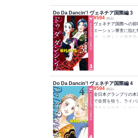
Do Da Dancin'! ヴェネチア国際編 3
¥
594
(税込)
ヴェネチア国際への前
エーション審査に臨む
威」を重んじる審査員
立ちはだかっていた。
査が始まる!!
Do Da Dancin'! ヴェネチア国際編 4
¥
594
(税込)
全日本グランプリの本
で金賞を狙う。ライバ
輝きをみせる。しかし
しなかった波乱の展開
誰!?