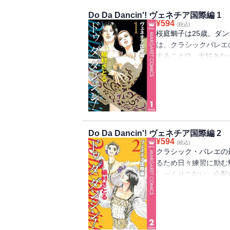
Do Da Dancin'! ヴェネチア国際編 1
¥
594
(税込)
桜庭鯛子は25歳。ダ
は、クラシックバレエ
すること!? 大好き
る。熱きダンサーズ・
Do Da Dancin'! ヴェネチア国際編 2
¥
594
(税込)
クラシック・バレエの
るため日々練習に励む
しっくりこない。心配
プリがついに開幕した
のか!?