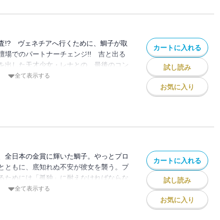
査!? ヴェネチアへ行くために、鯛子が取
カートに入れる
壇場でのパートナーチェンジ!! 吉と出る
を出した天才少女・レナとの、最後のコン
試し読み
世界に羽ばたくのはどっち!? ついに金賞
全て表示する
お気に入り
、全日本の金賞に輝いた鯛子。やっとプロ
カートに入れる
とともに、底知れぬ不安が彼女を襲う。プ
るためには「孤独」に耐えなければならな
試し読み
恋人・三上は優しく包み込もうとするのだ
全て表示する
お気に入り