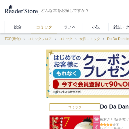
総合
コミック
ラノベ
小説
雑誌・
TOP(総合)
コミックフロア
コミック
女性コミック
Do Da Dan
Do Da D
コミック
槇村さとる(著者)
/
(
8
)
レビューを書く