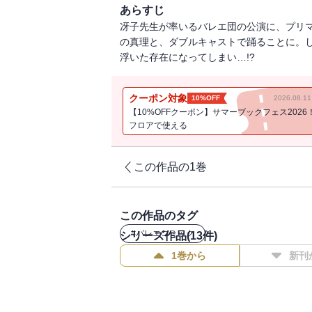
あらすじ
冴子先生が率いるバレエ団の公演に、プリ
の真理と、ダブルキャストで踊ることに。
浮いた存在になってしまい…!?
クーポン対象
10%OFF
2026.08.
【10%OFFクーポン】サマーブックフェス2026
フロアで使える
この作品の1巻
この作品のタグ
#
バレエコミック
シリーズ作品(
13
件)
1巻から
新刊