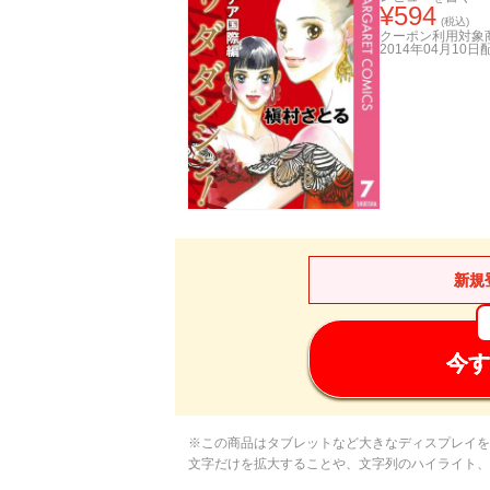
¥
594
(税込)
クーポン利用対象
2014年04月10日
新規
今す
※この商品はタブレットなど大きなディスプレイを
文字だけを拡大することや、文字列のハイライト、