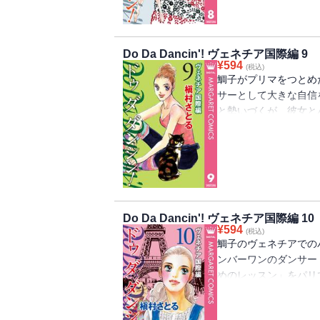
Do Da Dancin'! ヴェネチア国際編 9
¥
594
(税込)
鯛子がプリマをつとめ
サーとして大きな自信
と勢いづくが、彼女と
ぜか浮かない顔で…!?
Do Da Dancin'! ヴェネチア国際編 10
¥
594
(税込)
鯛子のヴェネチアでの
ンバーワンのダンサー
めのレッスン」をパリ
た鯛子に待っていたの