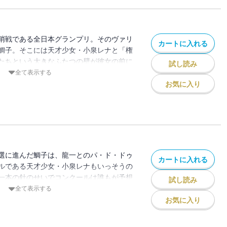
哨戦である全日本グランプリ。そのヴァリ
カートに入れる
鯛子。そこには天才少女・小泉レナと「権
たちという大きなふたつの壁が彼女の前に
試し読み
はたして鯛子は残れるのか？ 白熱する審
全て表示する
お気に入り
選に進んだ鯛子は、龍一とのパ・ド・ドゥ
カートに入れる
ルである天才少女・小泉レナもいっそうの
一本の針のせいでコンクールは誰もが予想
試し読み
へ!! 金賞を手にしヴェネチアへ行くのは
全て表示する
お気に入り