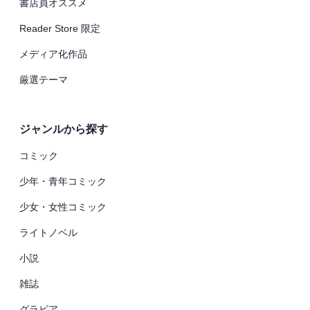
書店員オススメ
Reader Store 限定
メディア化作品
厳選テーマ
ジャンルから探す
コミック
少年・青年コミック
少女・女性コミック
ライトノベル
小説
雑誌
グラビア