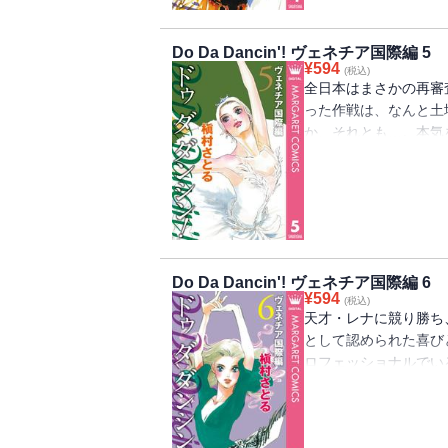
Do Da Dancin'! ヴェネチア国際編 5
¥
594
(税込)
全日本はまさかの再審
った作戦は、なんと土
か、それとも…。本気
クールが始まった!! 
が決まる!!
Do Da Dancin'! ヴェネチア国際編 6
¥
594
(税込)
天才・レナに競り勝ち
として認められた喜び
ロフェッショナルでい
いのだ。そんな鯛子を
が…!?