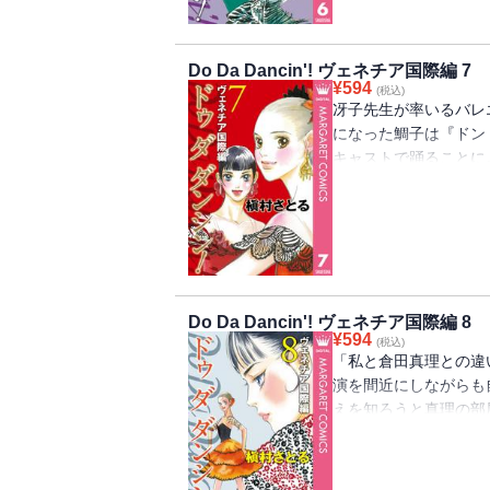
Do Da Dancin'! ヴェネチア国際編 7
¥
594
(税込)
冴子先生が率いるバレ
になった鯛子は『ドン
キャストで踊ることに
ない鯛子は団の中で、
Do Da Dancin'! ヴェネチア国際編 8
¥
594
(税込)
「私と倉田真理との違
演を間近にしながらも
えを知ろうと真理の部
マ・真理の意外な素顔