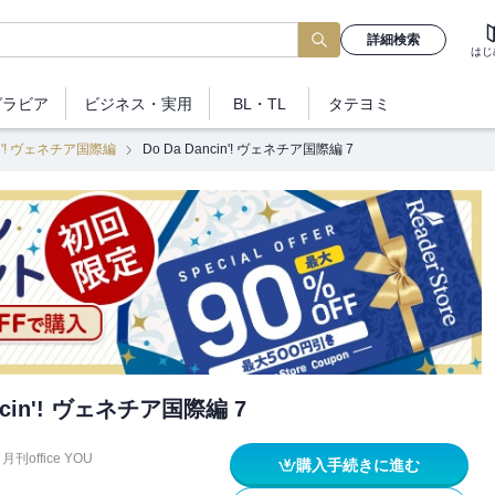
詳細検索
はじ
グラビア
ビジネス
・実用
BL・TL
タテヨミ
cin'! ヴェネチア国際編
Do Da Dancin'! ヴェネチア国際編 7
ancin'! ヴェネチア国際編 7
月刊office YOU
購入手続きに進む